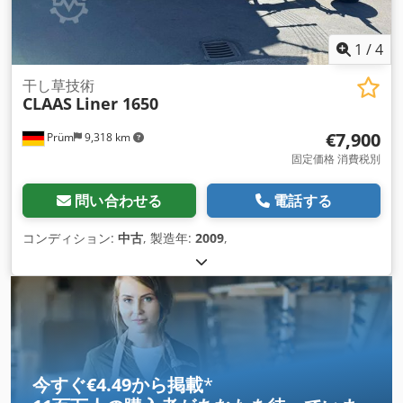
1
/
4
干し草技術
CLAAS
Liner 1650
€7,900
Prüm
9,318 km
固定価格 消費税別
問い合わせる
電話する
コンディション:
中古
, 製造年:
2009
,
今すぐ€4.49から掲載
*