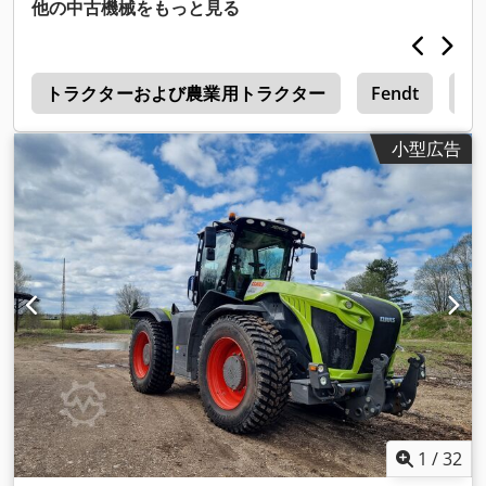
ャビン, 全輪駆動
,
他の中古機械をもっと見る
2
トラクターおよび農業用トラクター
Fendt
Fe
小型広告
1
/
32