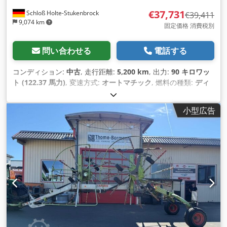
€37,731
Schloß Holte-Stukenbrock
€39,411
9,074 km
固定価格 消費税別
問い合わせる
電話する
コンディション:
中古
, 走行距離:
5,200 km
, 出力:
90 キロワッ
ト (122.37 馬力)
, 変速方式:
オートマチック
, 燃料の種類:
ディ
ーゼル
, 色:
緑色
, 総重量:
8,500 kg（キログラム）
, 空車重量:
5
kg（キログラム）
, 最大積載重量:
2,900 kg（キログラム）
, 揚
小型広告
程:
6,150,000 mm
, 座席数:
1
, 初回登録:
01/2016
, 稼働時間:
5,200 h
, 全高:
46,800 mm
, 運転席:
その他
, ホイールベース:
2,850 mm
,