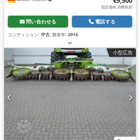
€9,500
固定価格 消費税別
問い合わせる
電話する
コンディション:
中古
, 製造年:
2014
,
小型広告