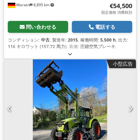
€54,500
Marxen
8,895 km
固定価格 消費税別
問い合わせる
電話する
コンディション:
中古
, 製造年:
2015
, 稼働時間:
5,500 h
, 出力:
116 キロワット (157.72 馬力)
, 装備:
圧縮空気ブレーキ
,
小型広告