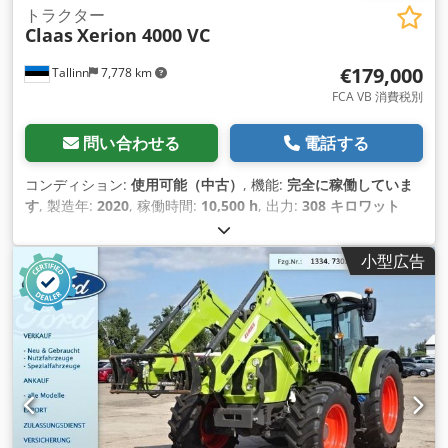
トラクター
Claas
Xerion 4000 VC
€179,000
Tallinn
7,778 km
FCA VB 消費税別
問い合わせる
電話する
コンディション:
使用可能（中古）
, 機能:
完全に稼働していま
す
, 製造年:
2020
, 稼働時間:
10,500 h
, 出力:
308 キロワット
(418.76 馬力)
, エンジンメーカー:
Mercedes
, 変速方式:
その他
,
最高速度:
50 km/h
, 初回登録:
08/2026
, 次回検査（TÜV）:
小型広告
08/2026
, 色:
緑色
, 総重量:
18,000 kg（キログラム）
, フロント
タイヤサイズ:
710/75 R42
, 後輪タイヤサイズ:
710/75 R42
, 全
高:
3,941 mm
, 全長:
7,593 mm
, 機械／車両番号:
WCLT7830078300894
, 装備:
エアコン, キャビン, フロント
PTO（パワーテイクオフ）, フロントエンドローダー, 油圧, 照
明, 追加ヘッドライト
,