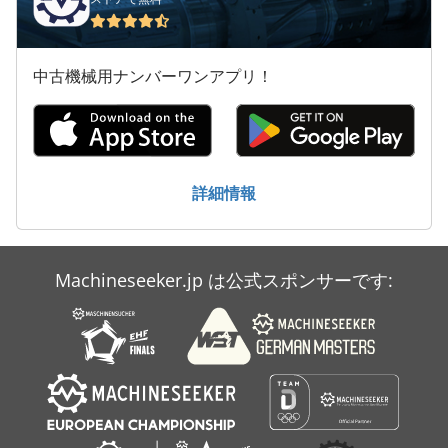
Claas Lexion 440
Claas Lexion 540
中古機械用ナンバーワンアプリ！
Claas Rollant 250 Rc
Claas Rollant 355 Rc
Claas Variant 365
詳細情報
Claas Variant 380 Rc
Claas Variant 385 Rc
Machineseeker.jp は公式スポンサーです:
Claas Volto 670
Claas Volto 870