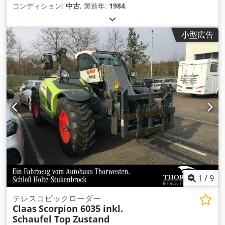
コンディション:
中古
, 製造年:
1984
,
小型広告
1
/
9
テレスコピックローダー
Claas
Scorpion 6035 inkl.
Schaufel Top Zustand