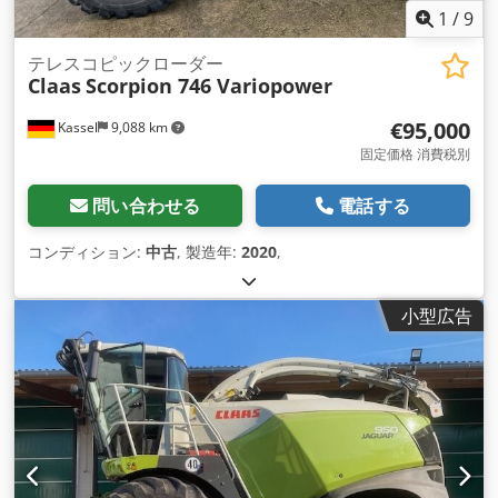
1
/
9
テレスコピックローダー
Claas
Scorpion 746 Variopower
€95,000
Kassel
9,088 km
固定価格 消費税別
問い合わせる
電話する
コンディション:
中古
, 製造年:
2020
,
小型広告