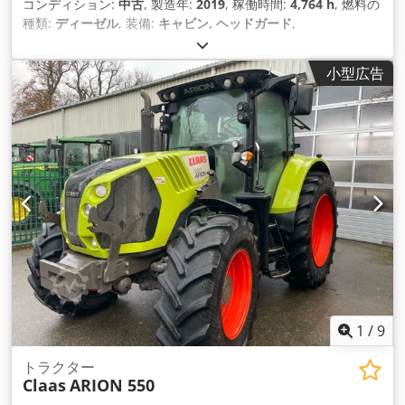
コンディション:
中古
, 製造年:
2019
, 稼働時間:
4,764 h
, 燃料の
種類:
ディーゼル
, 装備:
キャビン, ヘッドガード
,
小型広告
1
/
9
トラクター
Claas
ARION 550