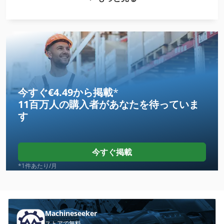
Claas Axos 330
Claas Axos 340 C
Claas Celtis 446 Rx
Claas Dominator 108 S
Claas Dominator 108 Sl
今すぐ€4.49から掲載
*
11百万人の購入者
があなたを待っていま
Claas Dominator 204 Mega
す
Claas Dominator 88 S
Claas Dominator 88 Sl
今すぐ掲載
Claas Dominator 98 S
*1件あたり/月
Claas Dominator 98 Sl
Claas Lexion 405
Machineseeker
ストアで無料