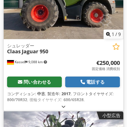
1
/
9
シュレッダー
Claas
Jaguar 950
€250,000
Kassel
9,088 km
固定価格 消費税別
問い合わせる
電話する
コンディション:
中古
, 製造年:
2017
, フロントタイヤサイズ:
800/70R32
, 後輪タイヤサイズ:
600/65R28
,
小型広告