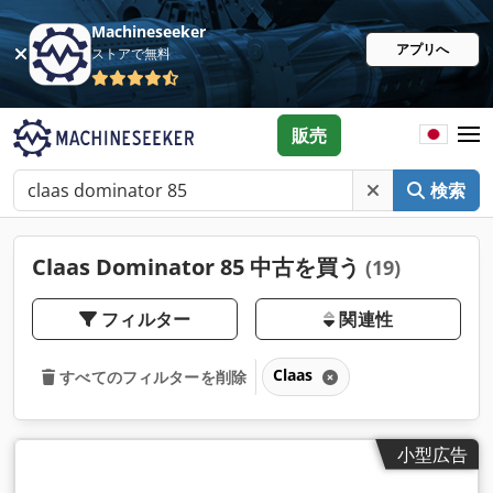
Machineseeker
アプリへ
ストアで無料
販売
検索
Claas Dominator 85 中古を買う
(19)
フィルター
関連性
Claas
すべてのフィルターを削除
小型広告