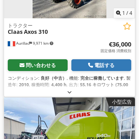
1
/
4
トラクター
Claas
Axos 310
€36,000
Aurillac
9,971 km
固定価格 消費税別
問い合わせる
電話する
コンディション:
良好（中古）
, 機能:
完全に稼働しています
, 製
造年:
2010
, 稼働時間:
4,400 h
, 出力:
55.16 キロワット (75.00
馬力)
, 機械／車両番号:
A2204DAA2203584
, 装備:
キャビン
,
小型広告