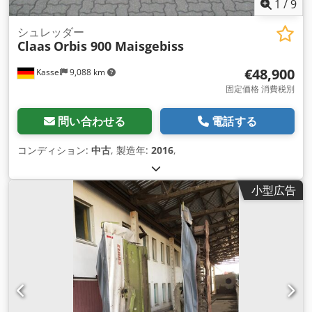
1
/
9
シュレッダー
Claas
Orbis 900 Maisgebiss
€48,900
Kassel
9,088 km
固定価格 消費税別
問い合わせる
電話する
コンディション:
中古
, 製造年:
2016
,
小型広告