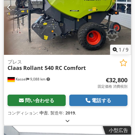
1
/
9
プレス
Claas
Rollant 540 RC Comfort
€32,800
Kassel
9,088 km
固定価格 消費税別
問い合わせる
電話する
コンディション:
中古
, 製造年:
2019
,
小型広告