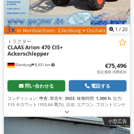
1
/
20
トラクター
CLAAS
Arion 470 CIS+
Ackerschlepper
€75,496
Eilenburg
8,931 km
固定価格 消費税別
問い合わせる
電話する
コンディション:
中古
, 製造年:
2023
, 稼働時間:
1,300 h
, 出力:
113 キロワット (153.64 馬力)
, 装備:
エアコン, フロントリンケ
ージ, 全輪駆動
,
小型広告