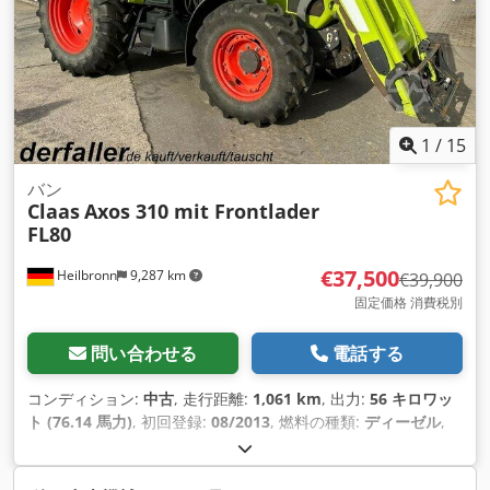
1
/
15
バン
Claas
Axos 310 mit Frontlader
FL80
€37,500
Heilbronn
9,287 km
€39,900
固定価格 消費税別
問い合わせる
電話する
コンディション:
中古
, 走行距離:
1,061 km
, 出力:
56 キロワッ
ト (76.14 馬力)
, 初回登録:
08/2013
, 燃料の種類:
ディーゼル
,
総重量:
7,500 kg（キログラム）
, 色:
緑色
, 変速方式:
機械式
,
サスペンション:
その他
, 座席数:
2
, 稼働時間:
1,061 h
, 装備:
キ