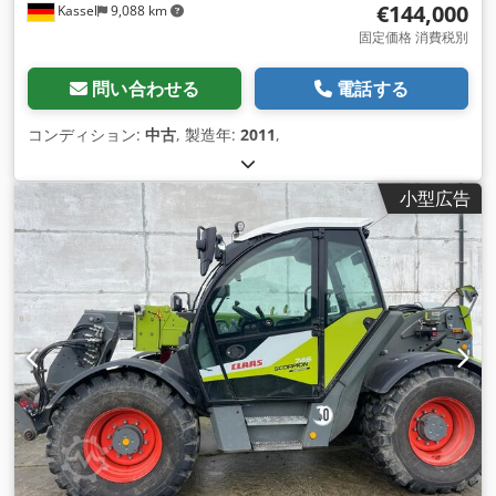
€144,000
Kassel
9,088 km
固定価格 消費税別
問い合わせる
電話する
コンディション:
中古
, 製造年:
2011
,
小型広告