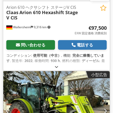
Arion 610 ヘクサシフト ステージV CIS
Claas
Arion 610 Hexashift Stage
V CIS
€97,500
Wallersheim
9,316 km
EXW 固定価格 消費税別
問い合わせる
電話する
コンディション:
使用可能（中古）
, 機能:
完全に稼働していま
す
, 製造年:
2022
, 稼働時間:
930 h
, 燃料の種類:
ディーゼル
, 最
高速度:
40 km/h
, 色:
緑色
,
小型広告