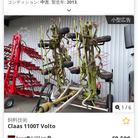
コンディション:
中古
, 製造年:
2013
,
小型広告
1
/
6
飼料技術
Claas
1100T Volto
Kassel
9,088 km