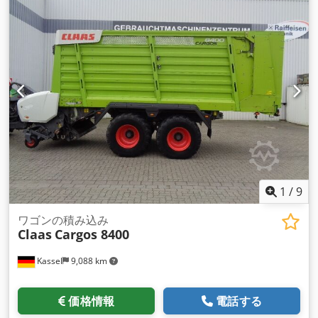
1
/
9
ワゴンの積み込み
Claas
Cargos 8400
Kassel
9,088 km
価格情報
電話する