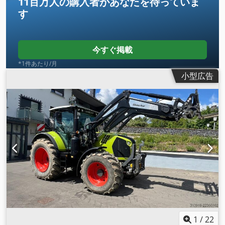
11百万人の購入者
があなたを待っていま
す
今すぐ掲載
*1件あたり/月
小型広告
1
/
22