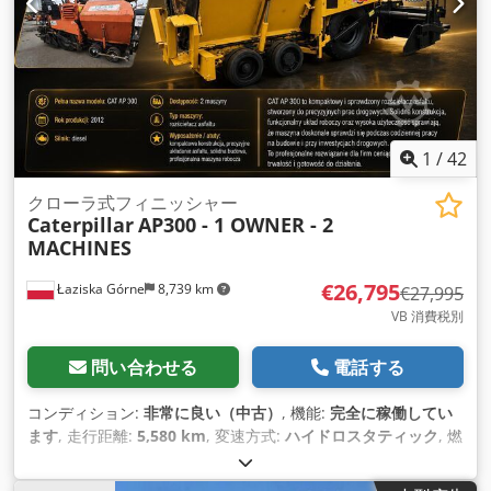
1
/
42
クローラ式フィニッシャー
Caterpillar
AP300 - 1 OWNER - 2
MACHINES
€26,795
Łaziska Górne
8,739 km
€27,995
VB 消費税別
問い合わせる
電話する
コンディション:
非常に良い（中古）
, 機能:
完全に稼働してい
ます
, 走行距離:
5,580 km
, 変速方式:
ハイドロスタティック
, 燃
料の種類:
ディーゼル
, 色:
黄色
, 総重量:
7,300 kg（キログラ
ム）
, 空車重量:
6,600 kg（キログラム）
, 運転質量:
8,200