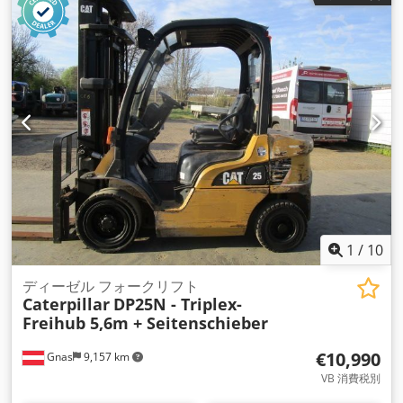
1
/
10
ディーゼル フォークリフト
Caterpillar
DP25N - Triplex-
Freihub 5,6m + Seitenschieber
€10,990
Gnas
9,157 km
VB 消費税別