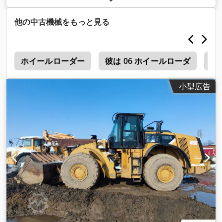
他の中古機械をもっと見る
機
ホイールローダー
彼は 06 ホイールローダ
超
小型広告