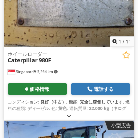
1
/
11
ホイールローダー
Caterpillar
980F
Singapore
5,264 km
価格情報
電話する
コンディション:
良好（中古）
, 機能:
完全に稼働しています
, 燃
料の種類:
ディーゼル
, 色:
黄色
, 運転質量:
22,000 kg（キログ
ラム）
, 座席数:
1
, 製造年:
1994
, 機械／車両番号:
8CJ01246
, 装
備:
キャビン
, 商品説明 中古キャタピラーホイールローダー キ
小型広告
ャタピラー製 モデル CAT 980F Credpfx Anjumtkmogsf ディ
ーゼルエンジン 現状販売 お問い合わせ ヴィジャイ JPNインダ