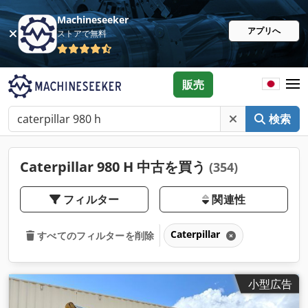
Machineseeker
アプリへ
ストアで無料
販売
検索
Caterpillar 980 H 中古を買う
(354)
フィルター
関連性
Caterpillar
すべてのフィルターを削除
小型広告