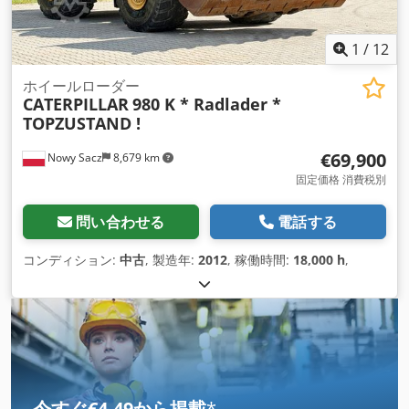
1
/
12
ホイールローダー
CATERPILLAR
980 K * Radlader *
TOPZUSTAND !
€69,900
Nowy Sacz
8,679 km
固定価格 消費税別
問い合わせる
電話する
コンディション:
中古
, 製造年:
2012
, 稼働時間:
18,000 h
,
今すぐ€4.49から掲載
*