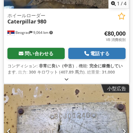
1
/
4
ホイールローダー
Caterpillar
980
€80,000
Beograd
9,064 km
VB 消費税別
問い合わせる
電話する
コンディション:
非常に良い（中古）
, 機能:
完全に稼働してい
ます
, 出力:
300 キロワット (407.89 馬力)
, 総重量:
31,000
kg（キログラム）
, ショベル容量:
5.2 m³
, 製造年:
2011
, 機械／
車両番号:
CAT 0980KKGTZ00136
,
小型広告