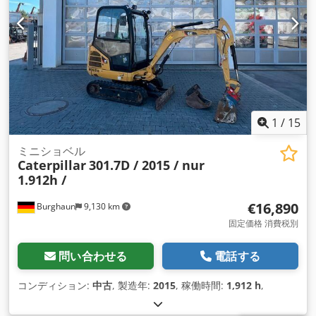
1
/
15
ミニショベル
Caterpillar
301.7D / 2015 / nur
1.912h /
€16,890
Burghaun
9,130 km
固定価格 消費税別
問い合わせる
電話する
コンディション:
中古
, 製造年:
2015
, 稼働時間:
1,912 h
,