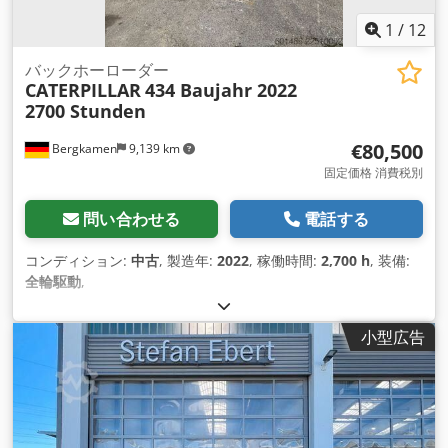
1
/
12
バックホーローダー
CATERPILLAR
434 Baujahr 2022
2700 Stunden
€80,500
Bergkamen
9,139 km
固定価格 消費税別
問い合わせる
電話する
コンディション:
中古
, 製造年:
2022
, 稼働時間:
2,700 h
, 装備:
全輪駆動
,
小型広告