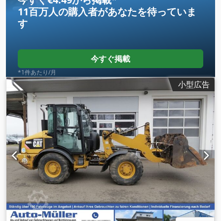
11百万人の購入者
があなたを待っていま
す
今すぐ掲載
*1件あたり/月
小型広告