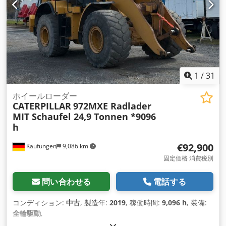
1
/
31
ホイールローダー
CATERPILLAR
972MXE Radlader
MIT Schaufel 24,9 Tonnen *9096
h
€92,900
Kaufungen
9,086 km
固定価格 消費税別
問い合わせる
電話する
コンディション:
中古
, 製造年:
2019
, 稼働時間:
9,096 h
, 装備:
全輪駆動
,