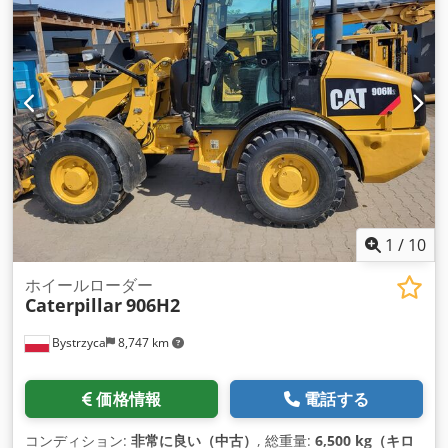
ストリアル・トレーディング社 13A パンダンクレセント、シン
ガポール 128478
1
/
10
ホイールローダー
Caterpillar
906H2
Bystrzyca
8,747 km
価格情報
電話する
コンディション:
非常に良い（中古）
, 総重量:
6,500 kg（キロ