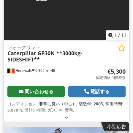
1
/
13
フォークリフト
Caterpillar
GP30N **3000kg-
SIDESHIFT**
€5,300
Herentals
9,302 km
固定価格 消費税別
問い合わせる
電話する
コンディション:
非常に良い（中古）
, 製造年:
2005
, 稼働時間:
6,878 h
, 燃料の種類:
ガス
, 色:
黄色
,
小型広告