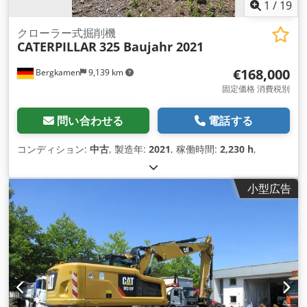
1
/
19
クローラー式掘削機
CATERPILLAR
325 Baujahr 2021
€168,000
Bergkamen
9,139 km
固定価格 消費税別
問い合わせる
電話する
コンディション:
中古
, 製造年:
2021
, 稼働時間:
2,230 h
,
小型広告