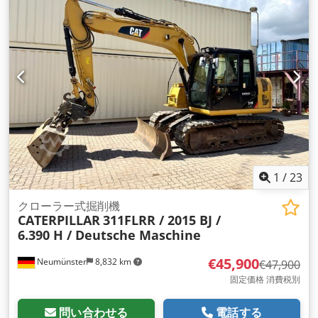
1
/
23
クローラー式掘削機
CATERPILLAR
311FLRR / 2015 BJ /
6.390 H / Deutsche Maschine
€45,900
Neumünster
8,832 km
€47,900
固定価格 消費税別
問い合わせる
電話する