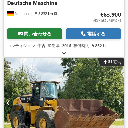
Deutsche Maschine
€63,900
Neumünster
8,832 km
固定価格 消費税別
問い合わせる
電話する
コンディション:
中古
, 製造年:
2016
, 稼働時間:
9,852 h
,
小型広告