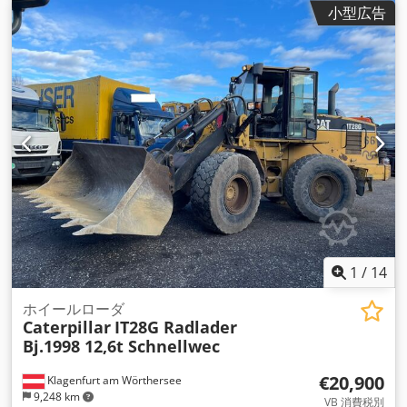
小型広告
1
/
14
ホイールローダ
Caterpillar
IT28G Radlader
Bj.1998 12,6t Schnellwec
€20,900
Klagenfurt am Wörthersee
9,248 km
VB 消費税別