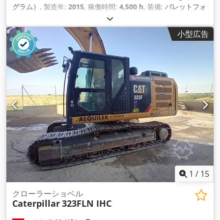
グラム）
, 製造年:
2015
, 稼働時間:
4,500 h
, 装備:
パレットフォ
ーク
,
小型広告
1
/
15
クローラーショベル
Caterpillar
323FLN IHC