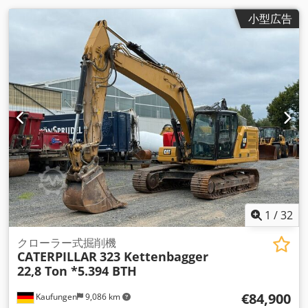
小型広告
1
/
32
クローラー式掘削機
CATERPILLAR
323 Kettenbagger
22,8 Ton *5.394 BTH
€84,900
Kaufungen
9,086 km