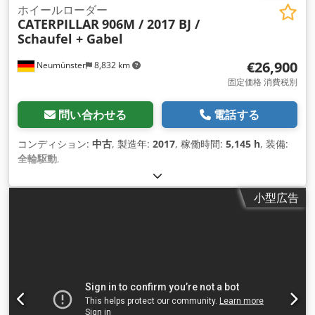
ホイールローダー
CATERPILLAR
906M / 2017 BJ /
Schaufel + Gabel
€26,900
Neumünster
8,832 km
固定価格 消費税別
問い合わせる
電話する
コンディション:
中古
, 製造年:
2017
, 稼働時間:
5,145 h
, 装備:
全輪駆動
,
小型広告