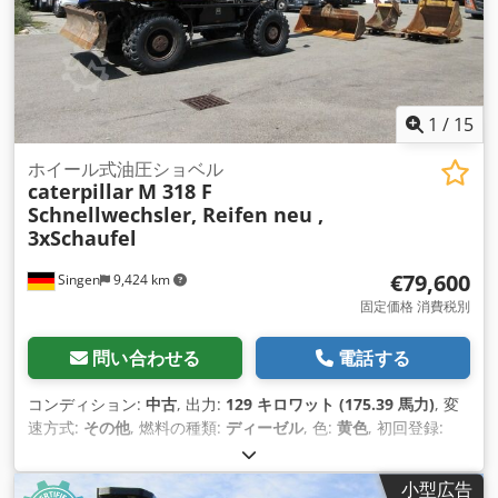
1
/
15
ホイール式油圧ショベル
caterpillar
M 318 F
Schnellwechsler, Reifen neu ,
3xSchaufel
€79,600
Singen
9,424 km
固定価格 消費税別
問い合わせる
電話する
コンディション:
中古
, 出力:
129 キロワット (175.39 馬力)
, 変
速方式:
その他
, 燃料の種類:
ディーゼル
, 色:
黄色
, 初回登録:
01/2019
, 排出クラス:
なし
, サスペンション:
その他
, 製造年:
2019
, 稼働時間:
7,162 h
, 運転席:
その他
, 燃料:
ディーゼル
, 装
小型広告
備:
エアコン, 全輪駆動
,