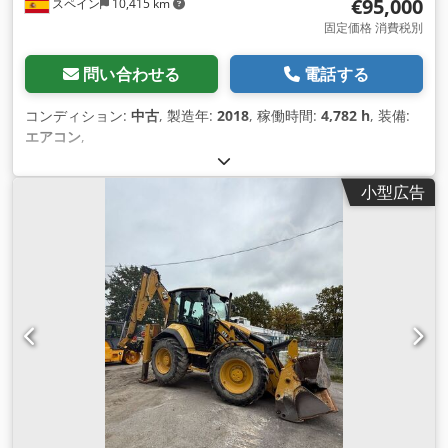
€95,000
スペイン
10,415 km
固定価格 消費税別
問い合わせる
電話する
コンディション:
中古
, 製造年:
2018
, 稼働時間:
4,782 h
, 装備:
エアコン
,
小型広告