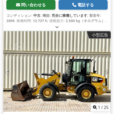
問い合わせる
電話する
コンディション:
中古
, 機能:
完全に稼働しています
, 製造年:
2009
, 稼働時間:
12,727 h
, 積載能力:
2,500 kg（キログラム）
,
揚程:
5,600 mm
, 燃料の種類:
ディーゼル
, マスト型式:
トリプ
レックス
, 建設高:
2,370 mm
, 出力:
38 キロワット (51.67 馬
小型広告
力)
, 駆動方式:
Diesel
,
1
/
25