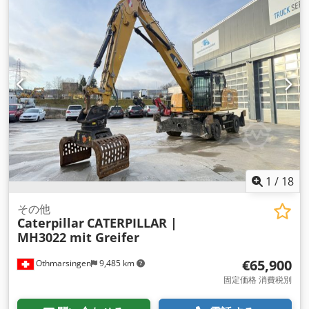
1
/
18
その他
Caterpillar
CATERPILLAR |
MH3022 mit Greifer
€65,900
Othmarsingen
9,485 km
固定価格 消費税別