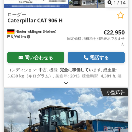
1
/
14
ローダー
Caterpillar
CAT 906 H
€22,950
Niederröblingen (Helme)
8,996 km
固定価格 消費税を別途表示できませ
ん
問い合わせる
電話する
コンディション:
中古
, 機能:
完全に稼働しています
, 総重量:
5,630 kg（キログラム）
, 製造年:
2013
, 稼働時間:
4,381 h
, 装
備:
パレットフォーク, 全輪駆動
,
小型広告