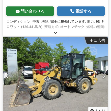
問い合わせる
電話する
コンディション:
中古
, 機能:
完全に稼働しています
, 出力:
93 キ
ロワット (126.44 馬力)
, 変速方式:
オートマチック
, 燃料の種類:
ディーゼル
, 空車重量:
12,600 kg（キログラム）
, 運転質量:
12,600 kg（キログラム）
, アクスル構成:
4x4
, 初回登録:
小型広告
10/1998
, 製造年:
1998
, 稼働時間:
17,762 h
, 燃料:
ディーゼル
,
装備:
パレットフォーク, 全輪駆動
,