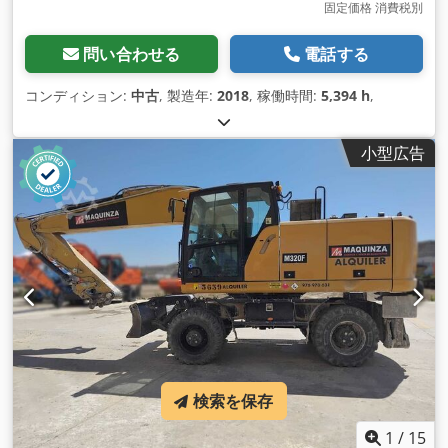
固定価格 消費税別
問い合わせる
電話する
コンディション:
中古
, 製造年:
2018
, 稼働時間:
5,394 h
,
小型広告
検索を保存
1
/
15