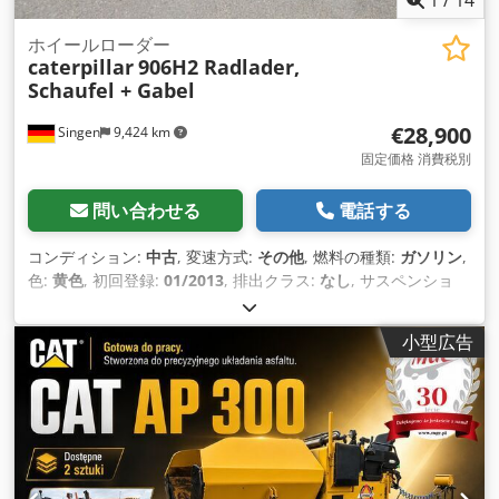
1
/
14
ホイールローダー
caterpillar
906H2 Radlader,
Schaufel + Gabel
€28,900
Singen
9,424 km
固定価格 消費税別
問い合わせる
電話する
コンディション:
中古
, 変速方式:
その他
, 燃料の種類:
ガソリン
,
色:
黄色
, 初回登録:
01/2013
, 排出クラス:
なし
, サスペンショ
ン:
その他
, 製造年:
2013
, 稼働時間:
3,700 h
, 運転席:
その他
,
小型広告