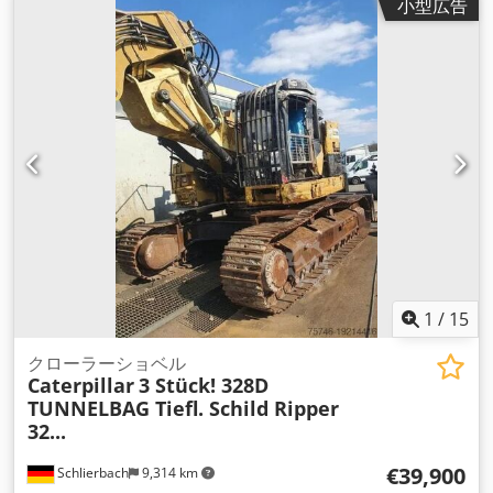
小型広告
kg（キログラム）
, 座席数:
2
, 製造年:
2012
, 稼働時間:
5,580 h
,
装備:
デファレンシャルロック, 全輪駆動, 油圧, 調節可能なシャ
ーシ
,
1
/
15
クローラーショベル
Caterpillar
3 Stück! 328D
TUNNELBAG Tiefl. Schild Ripper
32...
€39,900
Schlierbach
9,314 km