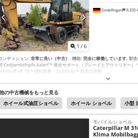
Sindelfingen
9,335
1
/
6
コンディション:
非常に良い（中古）
, 機能:
完全に稼働しています
, 製
間 Cedjwmbtfopfx Aaierf * 複合サポート（ブレードとアウトリガ
Lehnhoff HS 10 * 運転重量：22,000 kg * 最高の状態
他の中古機械をもっと見る
ホイール式油圧ショベル
ホイール ショベル
小型 
モバイルショベル
Caterpillar
M 31
Klima Mobilbag