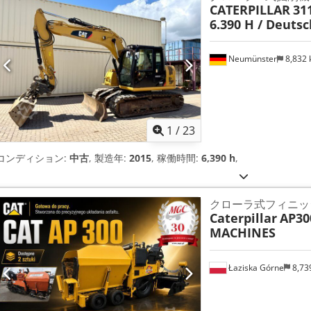
CATERPILLAR
311
6.390 H / Deuts
Neumünster
8,832
1
/
23
コンディション:
中古
, 製造年:
2015
, 稼働時間:
6,390 h
,
クローラ式フィニッ
Caterpillar
AP30
MACHINES
Łaziska Górne
8,73