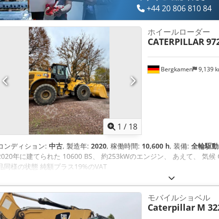
+44 20 806 810 84
ホイールローダー
CATERPILLAR
97
Bergkamen
9,139 
1
/
18
コンディション:
中古
, 製造年:
2020
, 稼働時間:
10,600 h
, 装備:
全輪駆動
2020年に建てられた 10600 BS、 約253kWのエンジン、 あえて、 気候 Ced
品同様の状態 純額プラス19%のVAT
モバイルショベル
Caterpillar
M 32