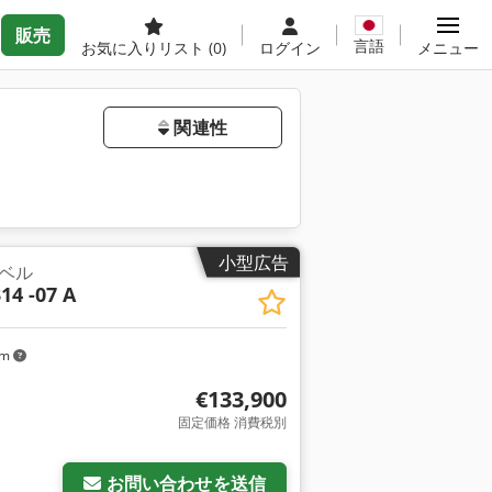
販売
言語
お気に入りリスト
(0)
ログイン
メニュー
関連性
小型広告
ベル
14 -07 A
km
€133,900
固定価格 消費税別
お問い合わせを送信