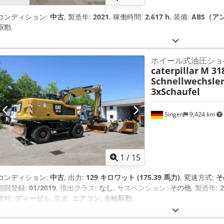
コンディション:
中古
, 製造年:
2021
, 稼働時間:
2,617 h
, 装備:
ABS（ア
駆動
,
ホイール式油圧ショ
caterpillar
M 31
Schnellwechsler
3xSchaufel
Singen
9,424 km
1
/
15
コンディション:
中古
, 出力:
129 キロワット (175.39 馬力)
, 変速方式:
そ
初回登録:
01/2019
, 排出クラス:
なし
, サスペンション:
その他
, 製造年:
2
燃料:
ディーゼル
, 装備:
エアコン, 全輪駆動
,