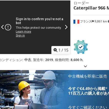
ローダー
Caterpillar
966 
フランス
9,861 km
1
/
15
コンディション:
中古
, 製造年:
2019
, 稼働時間:
8,600 h
,
中古機械を即座に販売
今すぐ€4.49から掲載
*
11百万人の購入者
があ
今すぐご確認ください