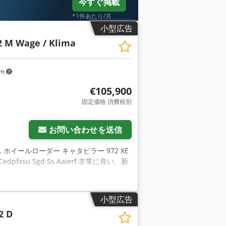
今すぐ掲載
*1件あたり/月
小型広告
2 M Wage / Klima
km
€105,900
固定価格 消費税別
お問い合わせを送信
, ホイールローダー キャタピラー 972 XE
pfxsu Sgd Ss Aaierf 非常に良い、新
小型広告
2 D