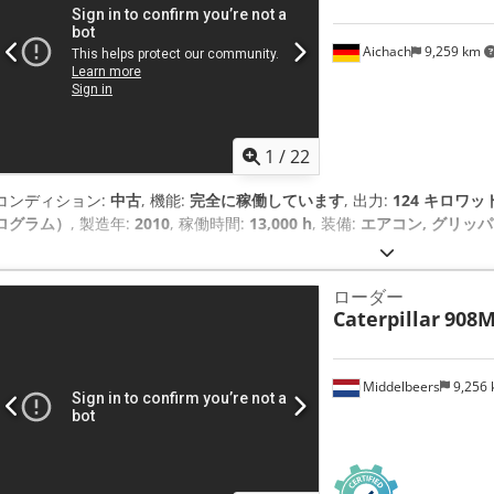
Aichach
9,259 km
1
/
22
コンディション:
中古
, 機能:
完全に稼働しています
, 出力:
124 キロワット 
ログラム）
, 製造年:
2010
, 稼働時間:
13,000 h
, 装備:
エアコン, グリッ
ローダー
Caterpillar
908
Middelbeers
9,256