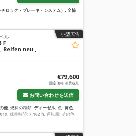
ンチロック・ブレーキ・システム）, 全輪
小型広告
ベル
8 F
, Reifen neu ,
€79,600
固定価格 消費税別
お問い合わせを送信
の他
, 燃料の種類:
ディーゼル
, 色:
黄色
,
019
, 稼働時間:
7,162 h
, 運転席:
その他
,