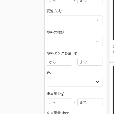
-
変速方式:
燃料の種類:
燃料タンク容量 [l]:
-
色:
総重量 [kg]:
-
空車重量 [kg]: