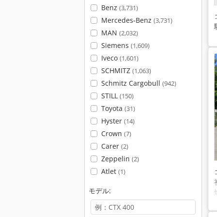
Benz
(3,731)
Mercedes-Benz
(3,731)
MAN
(2,032)
Siemens
(1,609)
Iveco
(1,601)
SCHMITZ
(1,063)
Schmitz Cargobull
(942)
STILL
(150)
Toyota
(31)
Hyster
(14)
Crown
(7)
Carer
(2)
Zeppelin
(2)
Atlet
(1)
モデル: