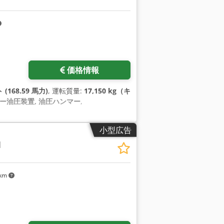
価格情報
(168.59 馬力)
, 運転質量:
17,150 kg（キ
パー油圧装置, 油圧ハンマー
,
小型広告
M
 km