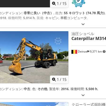
1
/
15
コンディション:
非常に良い（中古）
, 出力:
55 キロワット (74.78 馬力)
2018
, 稼働時間:
5,014 h
, 装備:
キャビン, 車載コンピュータ
,
油圧ショベル
Caterpillar
M31
Deinze
9,371 km
1
/
15
コンディション:
中古
, 色:
その他
, 製造年:
2016
, 稼働時間:
5,500 h
,
クローラー式掘削機