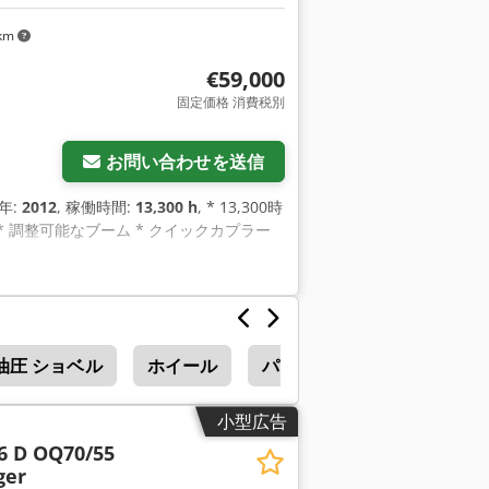
 km
€59,000
固定価格 消費税別
お問い合わせを送信
造年:
2012
, 稼働時間:
13,300 h
, * 13,300時
ー） * 調整可能なブーム * クイックカプラー
油圧 ショベル
ホイール
パン ショベル
ホイール
小型広告
6 D OQ70/55
ger