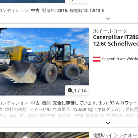
コンディション:
中古
, 製造年:
2015
, 稼働時間:
1,912 h
,
ホイールローダ
Caterpillar
IT28
12,6t Schnellwe
Klagenfurt am Wörth
1
/
14
コンディション:
中古
, 機能:
完全に稼働しています
, 出力:
93 キロワット (
ク
, 燃料の種類:
ディーゼル
, 空車重量:
12,600 kg（キログラム）
, 運転
構成:
4x4
, 初回登録:
10/1998
, 製造年:
1998
, 稼働時間:
17,762 h
, 燃料:
駆動
,
電動ハイラックオー