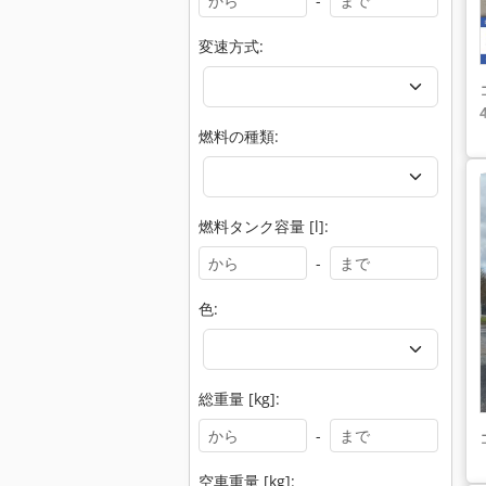
-
変速方式:
燃料の種類:
燃料タンク容量 [l]:
-
色:
総重量 [kg]:
-
空車重量 [kg]: