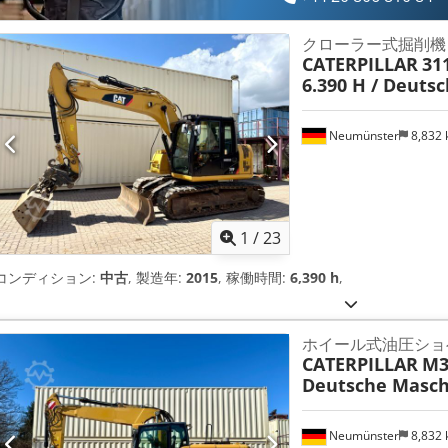
クローラー式掘削機
CATERPILLAR
311
6.390 H / Deuts
Neumünster
8,832
1
/
23
コンディション:
中古
, 製造年:
2015
, 稼働時間:
6,390 h
,
ホイール式油圧ショ
CATERPILLAR
M3
Deutsche Masch
Neumünster
8,832