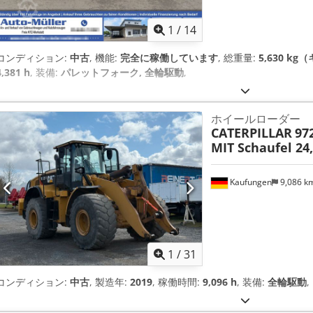
1
/
14
コンディション:
中古
, 機能:
完全に稼働しています
, 総重量:
5,630 k
4,381 h
, 装備:
パレットフォーク, 全輪駆動
,
ホイールローダー
CATERPILLAR
97
MIT Schaufel 24
Kaufungen
9,086 k
1
/
31
コンディション:
中古
, 製造年:
2019
, 稼働時間:
9,096 h
, 装備:
全輪駆動
,