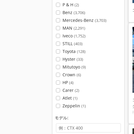
P & H
(2)
Benz
(3,706)
Mercedes-Benz
(3,703)
MAN
(2,291)
Iveco
(1,752)
STILL
(403)
Toyota
(128)
Hyster
(33)
Mitutoyo
(9)
Crown
(6)
HP
(4)
Carer
(2)
Atlet
(1)
Zeppelin
(1)
モデル: