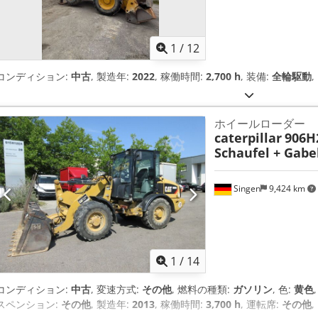
1
/
12
コンディション:
中古
, 製造年:
2022
, 稼働時間:
2,700 h
, 装備:
全輪駆動
,
ホイールローダー
caterpillar
906H
Schaufel + Gabe
Singen
9,424 km
1
/
14
コンディション:
中古
, 変速方式:
その他
, 燃料の種類:
ガソリン
, 色:
黄色
スペンション:
その他
, 製造年:
2013
, 稼働時間:
3,700 h
, 運転席:
その他
,