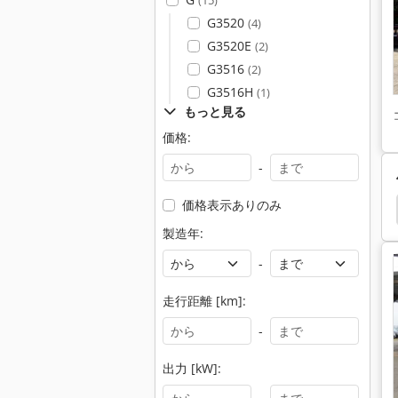
(15)
G3520
(4)
G3520E
(2)
G3516
(2)
G3516H
(1)
もっと見る
価格:
-
価格表示ありのみ
小型 油圧 ショベル
ホイール
パン ショベル
製造年:
-
走行距離 [km]:
-
出力 [kW]: