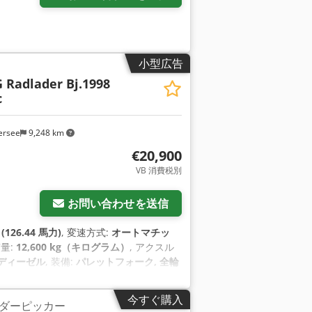
小型広告
G Radlader Bj.1998
c
ersee
9,248 km
€20,900
VB 消費税別
お問い合わせを送信
126.44 馬力)
, 変速方式:
オートマチッ
質量:
12,600 kg（キログラム）
, アクスル
ディーゼル
, 装備:
パレットフォーク, 全輪
今すぐ購入
ダーピッカー