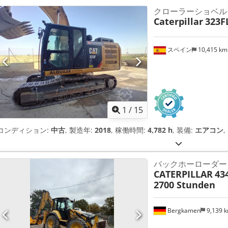
クローラーショベル
Caterpillar
323F
スペイン
10,415 k
1
/
15
コンディション:
中古
, 製造年:
2018
, 稼働時間:
4,782 h
, 装備:
エアコン
,
バックホーローダー
CATERPILLAR
43
2700 Stunden
Bergkamen
9,139 