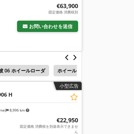
€63,900
固定価格 消費税別
お問い合わせを送信
彼 06 ホイールローダ
ホイール ・ ローダ
Werklu
小型広告
906 H
lme)
8,996 km
€22,950
固定価格 消費税を別途表示できませ
ん