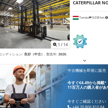
CATERPILLAR
NO
Tamási
9,038 km
1
/
14
コンディション:
良好（中古）
, 製造年:
2020
,
中古機械を即座に販売
今すぐ€4.49から掲載
*
11百万人の購入者
があ
今すぐご確認ください
+44 20 806 810 84