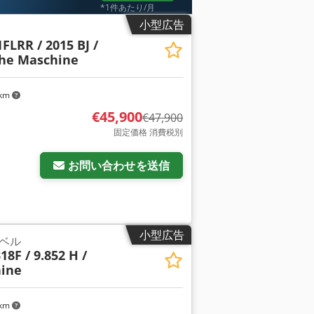
*1件あたり/月
小型広告
FLRR / 2015 BJ /
che Maschine
 km
€45,900
€47,900
固定価格 消費税別
お問い合わせを送信
小型広告
ベル
18F / 9.852 H /
ine
 km