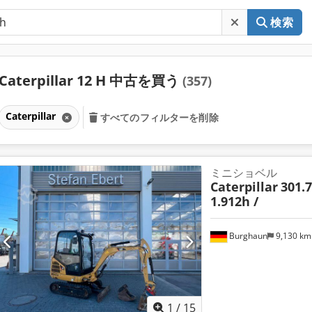
検索
Caterpillar 12 H 中古を買う
(357)
Caterpillar
すべてのフィルターを削除
ミニショベル
Caterpillar
301.7
1.912h /
Burghaun
9,130 k
1
/
15