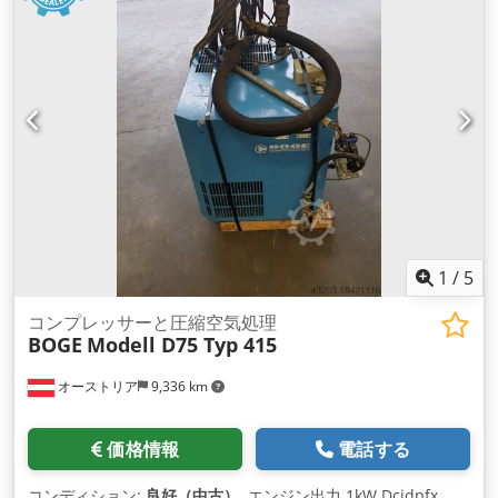
1
/
5
コンプレッサーと圧縮空気処理
BOGE
Modell D75 Typ 415
オーストリア
9,336 km
価格情報
電話する
コンディション:
良好（中古）
, エンジン出力 1kW Dcjdpfx