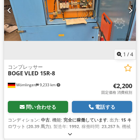
1
/
4
コンプレッサー
BOGE
VLED 15R-8
€2,200
Mömlingen
9,233 km
固定価格 消費税別
問い合わせる
電話する
コンディション:
中古
, 機能:
完全に稼働しています
, 出力:
15 キ
ロワット (20.39 馬力)
, 製造年:
1992
, 稼働時間:
23,257 h
, 機械
／車両番号:
15030
,