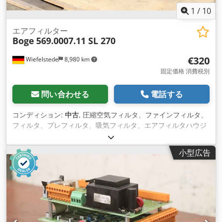
1
/
10
エアフィルター
Boge
569.0007.11 SL 270
€320
Wiefelstede
8,980 km
固定価格 消費税別
問い合わせる
電話する
コンディション:
中古
, 圧縮空気フィルタ、ファインフィルタ、
フィルタ、プレフィルタ、吸気フィルタ、エアフィルタハウジ
ング、エアフィルタハウジング、発電機 エアフィルタ -製造業
者: Boge、コンプレッサーのタイプ SL 270 からの吸入フィル
小型広告
ター -タイプ: 569.0007.11 -Ansaugfilterpatrone: 569.0007.31
-メンテナンスインジケータ: 569000503 Dcodpfx
Afsppdhgetek -寸法: 530/440/H850 mm -重量：28 kg