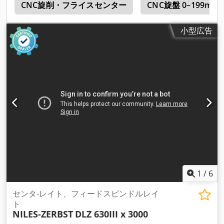
n
CNC旋削・フライスセンター
CNC旋盤 0–199m
小型広告
1
/
6
センタ-レイト、フィードスピンドルレイ
ト
NILES-ZERBST
DLZ 630III x 3000