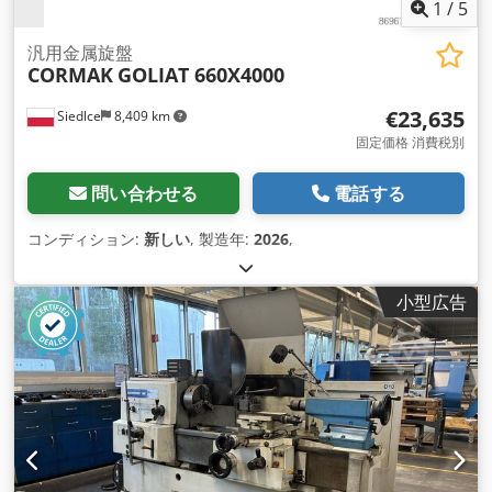
1
/
5
汎用金属旋盤
CORMAK
GOLIAT 660X4000
€23,635
Siedlce
8,409 km
固定価格 消費税別
問い合わせる
電話する
コンディション:
新しい
, 製造年:
2026
,
小型広告