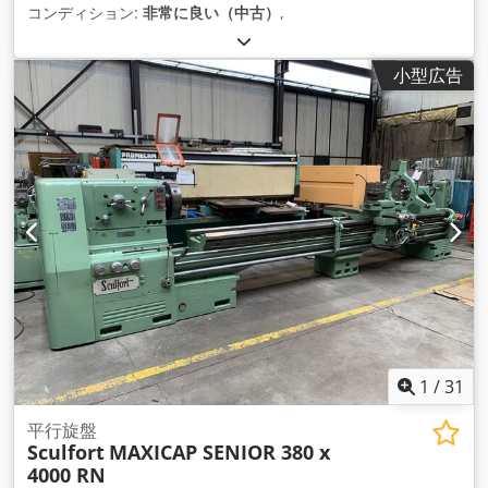
コンディション:
非常に良い（中古）
,
小型広告
1
/
31
平行旋盤
Sculfort
MAXICAP SENIOR 380 x
4000 RN