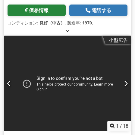
リードスクリューとドロースクリューの保護（非常停止回路に
内蔵 ）。非常停止押しボタン。 - ホイール付きチップコンテナ
価格情報
電話する
- 電動クーラント装置 - 固定式振れ止め - 移動式振れ止め - 操作
ツール、DINに準拠した受入プロトコル、操作およびメンテナ
コンディション:
良好（中古）
, 製造年:
1970
,
ンスマニュアル、電気設備一式、CE規格に準拠した最新バージ
ョンで製 造された機械 EMO特別価格、3軸デジタル表示付き。
小型広告
1
/
18