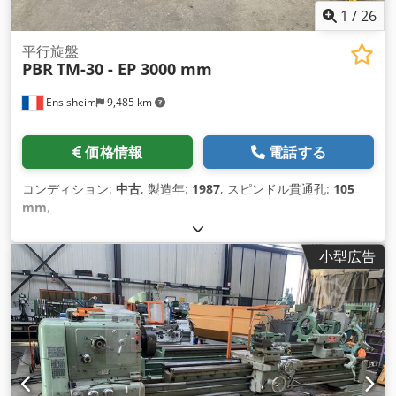
1
/
26
平行旋盤
PBR
TM-30 - EP 3000 mm
Ensisheim
9,485 km
価格情報
電話する
コンディション:
中古
, 製造年:
1987
, スピンドル貫通孔:
105
mm
,
小型広告