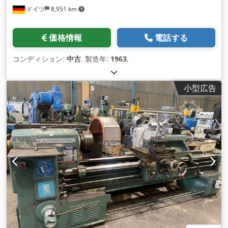
ドイツ
8,951 km
価格情報
電話する
コンディション:
中古
, 製造年:
1963
,
小型広告