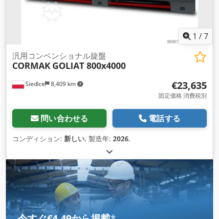
1
/
7
汎用コンベンショナル旋盤
CORMAK
GOLIAT 800x4000
€23,635
Siedlce
8,409 km
固定価格 消費税別
問い合わせる
電話する
コンディション:
新しい
, 製造年:
2026
,
今すぐ€4.49から掲載
*