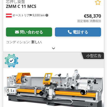
芯押し旋盤
ZMM
C 11 MCS
€58,370
オーストリア
9,030 km
固定価格 消費税別
問い合わせる
電話する
コンディション:
新しい
,
小型広告