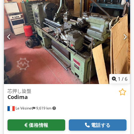
1
/
6
芯押し旋盤
Codima
Le Vésinet
9,619 km
価格情報
電話する