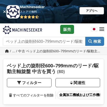
Machineseeker
アプリへ
ストアで無料
販売
検索
/ ... / 中古 ベッド上の旋削径600–799mmのリード/駆動主軸旋
ベッド上の旋削径600–799mmのリード/駆
動主軸旋盤 中古を買う
(80)
フィルター
関連性
金属加工機械および工作機械
すべてのフィルターを削除