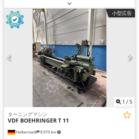
センター幅: 1,500 mm ベッド幅: 400 mm スピンドル内径: 82
mm 主軸端：カムロック8 主軸回転数(12) 16 - 1200 rpm モー
小型広告
ター出力: 9.2 kW (特別装備 / 標準: 7.5 kW) Z軸送り速度: (93)
0.028 - 6.43 mm/rev X軸送り速度: (93) 0.012 - 2.73 mm/rev
ねじ、メートル: (54) 0.5 - 224 mm ネジ山、ウィットワース:
(55) 72 - 1/8 TPI Chedpfxsd Nk Nce Ac Usa ネジ山、モジュラ
ー: (54) 0.5 - 112 mm ねじ、直径ピッチ: (54) 64 - 1/4 D.P. ク
ロススライドストローク：340 mm トップスライドストロー
ク： 150 mm 心押し主軸直径： 85 mm 芯押台クイルストロー
ク：200 mm 心押台テーパー： MK 5 重量: 約 3,200 kg 装備 -
3軸デジタルディスプレイ - ガイドウェイ自動給油 - LED照明 -
マイクロメーターベッドストップ - 7.5 kWの代わりに9.2 kWの
モーター - クイックチェンジホルダーシステム Multifix と4つ
のインサート - テールストックムーブメント - 機械式ダブルク
ラッチ - 電磁ブレーキ - X軸とZ軸のラピッドトラバース - シー
メンス/シュナイダーなどの高品質ブランド部品を使用した電気
1
/
5
装置 - ハンドポンプによるガイドウェイの潤滑 - 減速スリーブ
- 2本の固定センターパンチ - CE規格に準拠した安全装置プレキ
ターニングマシン
VDF BOEHRINGER
T 11
シガラス窓付き旋盤用チャックガード、マイクロリミットスイ
ッチを装備。プレキシガラスディスク付き回 転チャックガー
Halberstadt
8,970 km
ド。全長にわたる背面スプラッシュガードライトバリアによる