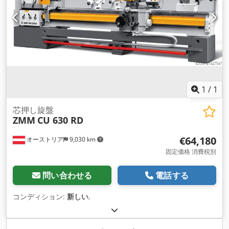
1
/
1
芯押し旋盤
ZMM
CU 630 RD
€64,180
オーストリア
9,030 km
固定価格 消費税別
問い合わせる
電話する
コンディション:
新しい
,