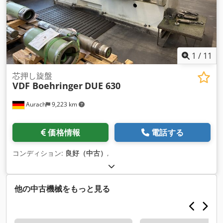
1
/
11
芯押し旋盤
VDF Boehringer
DUE 630
Aurach
9,223 km
価格情報
電話する
コンディション:
良好（中古）
,
他の中古機械をもっと見る