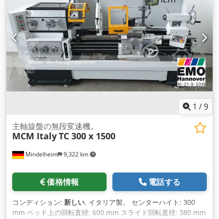
1
/
9
主軸旋盤の無段変速機。
MCM Italy
TC 300 x 1500
Mindelheim
9,322 km
価格情報
電話する
コンディション:
新しい
, イタリア製。 センターハイト: 300
mm ベッド上の回転直径: 600 mm スライド回転直径: 380 mm