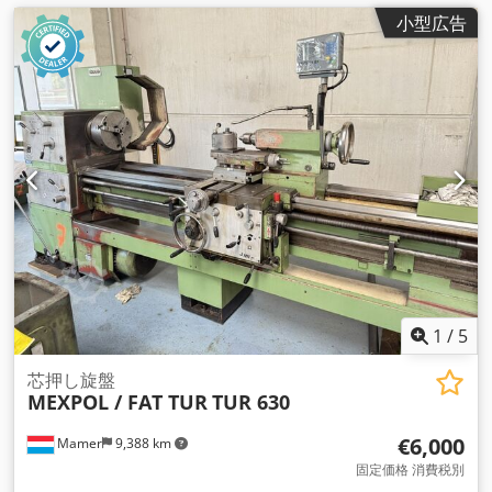
小型広告
1
/
5
芯押し旋盤
MEXPOL / FAT TUR
TUR 630
€6,000
Mamer
9,388 km
固定価格 消費税別