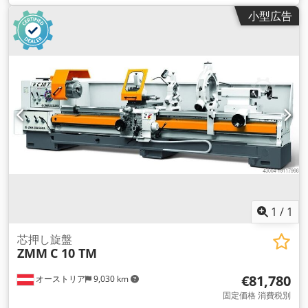
小型広告
1
/
1
芯押し旋盤
ZMM
C 10 TM
€81,780
オーストリア
9,030 km
固定価格 消費税別