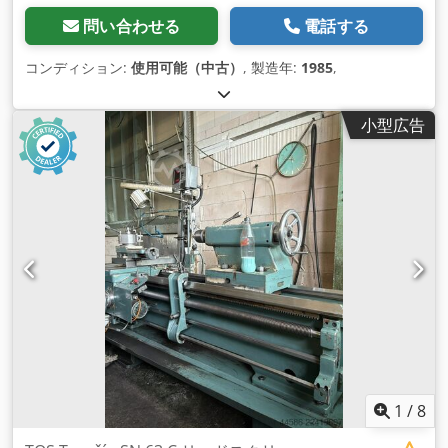
問い合わせる
電話する
コンディション:
使用可能（中古）
, 製造年:
1985
,
小型広告
1
/
8