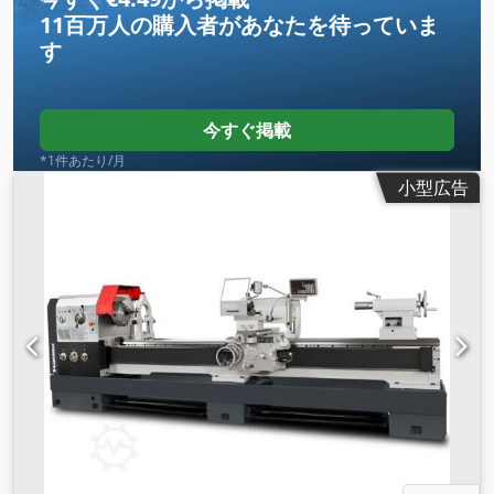
11百万人の購入者
があなたを待っていま
す
今すぐ掲載
*1件あたり/月
小型広告