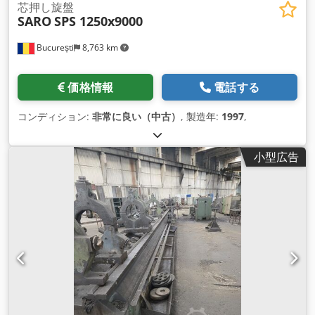
芯押し旋盤
SARO
SPS 1250x9000
București
8,763 km
価格情報
電話する
コンディション:
非常に良い（中古）
, 製造年:
1997
,
小型広告