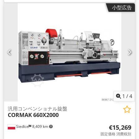
小型広告
1
/
4
汎用コンベンショナル旋盤
CORMAK
660X2000
€15,269
Siedlce
8,409 km
固定価格 消費税別