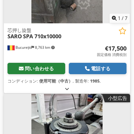
1
/
7
芯押し旋盤
SARO
SPA 710x10000
€17,500
București
8,763 km
固定価格 消費税別
問い合わせる
電話する
コンディション:
使用可能（中古）
, 製造年:
1985
,
小型広告