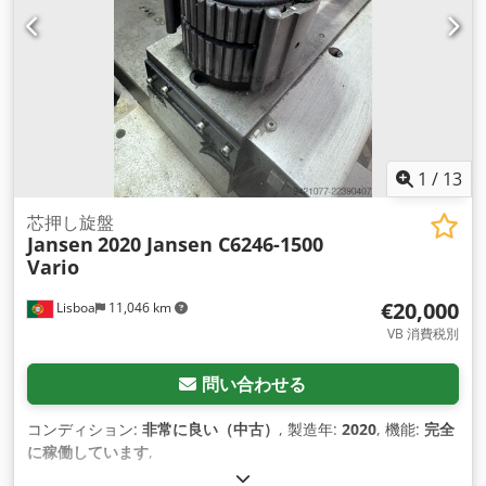
1
/
13
芯押し旋盤
Jansen
2020 Jansen C6246-1500
Vario
€20,000
Lisboa
11,046 km
VB 消費税別
問い合わせる
コンディション:
非常に良い（中古）
, 製造年:
2020
, 機能:
完全
に稼働しています
,