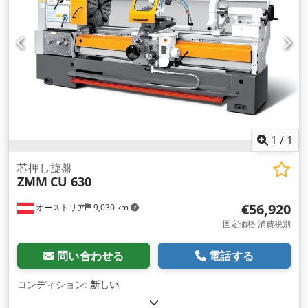
1
/
1
芯押し旋盤
ZMM
CU 630
€56,920
オーストリア
9,030 km
固定価格 消費税別
問い合わせる
電話する
コンディション:
新しい
,