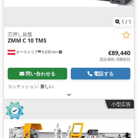
1
/
1
芯押し旋盤
ZMM
C 10 TMS
€89,440
オーストリア
9,030 km
固定価格 消費税別
問い合わせる
電話する
コンディション:
新しい
,
小型広告