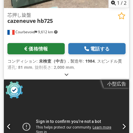
1
/
2
芯押し旋盤
cazeneuve
hb725
Courbevoie
9,612 km
価格情報
電話する
コンディション:
未検査（中古）
, 製造年:
1984
, スピンドル貫
通孔:
81 mm
, 旋削長さ:
2,000 mm
,
小型広告