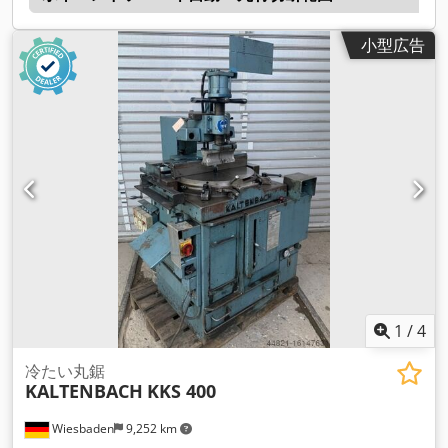
小型広告
1
/
4
冷たい丸鋸
KALTENBACH
KKS 400
Wiesbaden
9,252 km