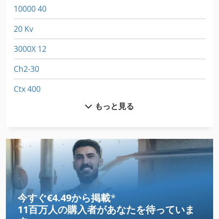
10000 40
20 Kv
3000X 12
Ch2-30
Ctx 400
もっと見る
Cws 500
Dil 0 M
Dil 00 M
Dil 0M
Dws 200
今すぐ€4.49から掲載
*
11百万人の購入者
があなたを待っていま
Fu 400