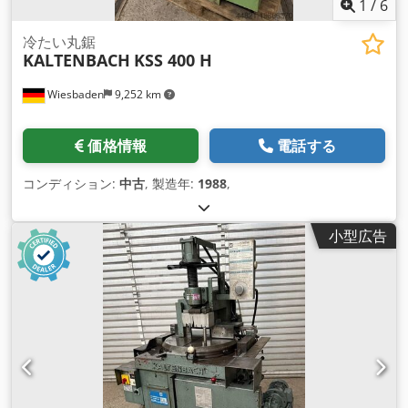
1
/
6
冷たい丸鋸
KALTENBACH
KSS 400 H
Wiesbaden
9,252 km
価格情報
電話する
コンディション:
中古
, 製造年:
1988
,
小型広告