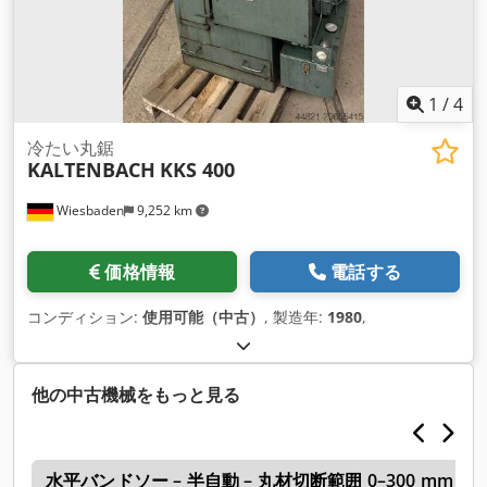
1
/
4
冷たい丸鋸
KALTENBACH
KKS 400
Wiesbaden
9,252 km
価格情報
電話する
コンディション:
使用可能（中古）
, 製造年:
1980
,
他の中古機械をもっと見る
l
水平バンドソー – 半自動 – 丸材切断範囲 0–300 mm