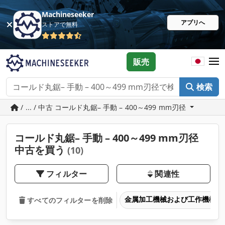
Machineseeker
アプリへ
ストアで無料
販売
検索
/ ... / 中古 コールド丸鋸– 手動 – 400～499 mm刃径
コールド丸鋸– 手動 – 400～499 mm刃径
中古を買う
(10)
フィルター
関連性
金属加工機械および工作機械
すべてのフィルターを削除