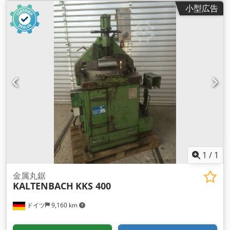
mm ディスク回転10,5 u. 21 upm Dcsdpfx Acsfnrw Se Iek エ
小型広告
ンジン：380V、2,6/3,2kW 必要とされるスペース。
1500×1100×2150mm 重量：630kg
1
/
1
金属丸鋸
KALTENBACH
KKS 400
ドイツ
9,160 km