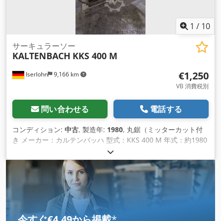
1
/
10
サーキュラーソー
KALTENBACH
KKS 400 M
€1,250
Iserlohn
9,166 km
VB 消費税別
問い合わせる
電話する
コンディション:
中古
, 製造年:
1980
, 丸鋸（ミッターカット付
き メーカー：カルテンバッハ 型式：KKS 400 M 年式：約1980
年 Dcodsixumvjpfx Ac Iek ハイドロフィード無段階調整 鋸
刃：400mm
今すぐ€4.49から掲載
*