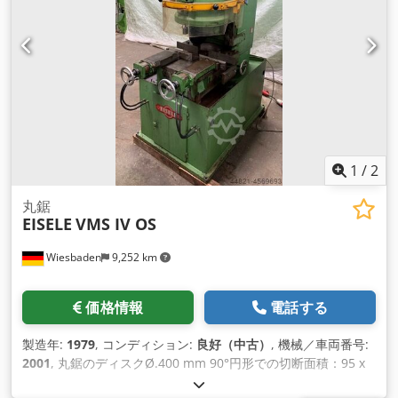
1
/
2
丸鋸
EISELE
VMS IV OS
Wiesbaden
9,252 km
価格情報
電話する
製造年:
1979
, コンディション:
良好（中古）
, 機械／車両番号:
2001
, 丸鋸のディスクØ.400 mm 90°円形での切断面積：95 x
240 mm 45°の丸みを帯びたミッターでの切削面積：75 x 180