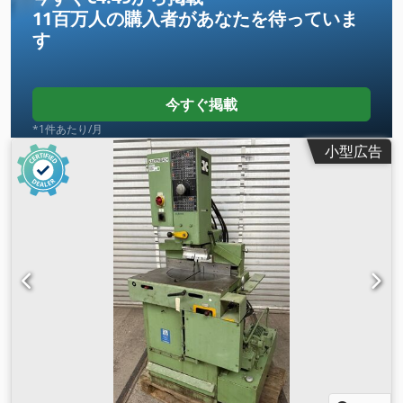
11百万人の購入者
があなたを待っていま
す
今すぐ掲載
*1件あたり/月
小型広告