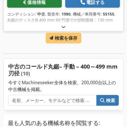
価格情報
電話する
コンディション:
中古
, 製造年:
1980
, 機械／車両番号:
55155
,
丸鋸のディスクØ.400 mm 90°円形での切削面積：130 mm
90°角での切断面積: 200 x 80 bzw 315 x 40 mm Dedpjct Nc
Iefx Ac Isck 45°角のミッターでの切削面積：フラッハ/ホッカン
検索を保存
ト 180x70/100x60 mm 切断の速度: 19/28 m/min エンジン：
380V、1,7/2,6kW 必要なスペース。1100 x 1050 x 1620 mm
重量：850キロ
中古のコールド丸鋸– 手動 – 400～499 mm
刃径
(10)
今すぐMachineseeker全体を検索、200,000台以上の
中古機械を掲載。
検索
最も人気のある機械名称を閲覧する: