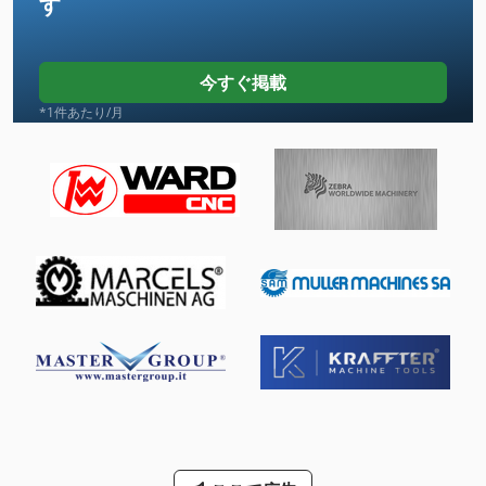
す
Gmx 400 Linear
Hb 450
今すぐ掲載
Hc 310
*1件あたり/月
Hq 400 B
Hsc 20 Linear
International 433
Ls 703
Mb 322
Ng 200
Nu 204
クレーン スケール