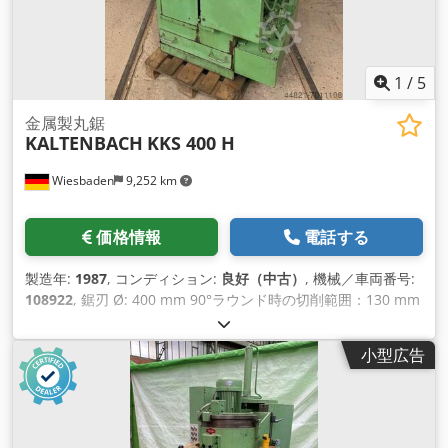
1
/
5
金属製丸鋸
KALTENBACH
KKS 400 H
Wiesbaden
9,252 km
価格情報
電話する
製造年:
1987
, コンディション:
良好（中古）
, 機械／車両番号:
108922
, 鋸刃 Ø: 400 mm 90°ラウンド時の切削範囲：130 mm
90°長方形での切断範囲：305 x 40 mm 45°ラウンドでのミッ
ターカット範囲：130 mm ミットレ（45°）の切断範囲：
小型広告
245×40mm（長方形）。 切削速度：10m/min 駆動用モータ
ー：380V、1,7 kW 必要スペース：1100 x 1000 x 1900 mm
Djdpfshz T Hfsx Ac Isck 重量：700kg