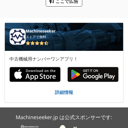
ここで広告
ドリル 用 ビット
丸のこ
建設 用 クレーン
Machineseeker
ストアで無料
中古機械用ナンバーワンアプリ！
詳細情報
Machineseeker.jp は公式スポンサーです: