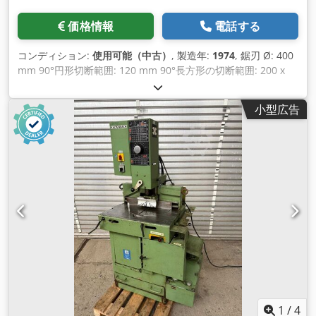
価格情報
電話する
コンディション:
使用可能（中古）
, 製造年:
1974
, 鋸刃 Ø: 400
mm 90°円形切断範囲: 120 mm 90°長方形の切断範囲: 200 x
80 mm 45°長方形での切断範囲: 150 x 70 mm 切断速度: 13,
17, 26 m/min Dcodpfotp Hgtjx Ac Ijk 駆動モーター: 380 V,
小型広告
1.7/2.2/2.6 kW 所要スペース: 1050 x 1000 x 1680 mm 重量：
約850 kg
1
/
4