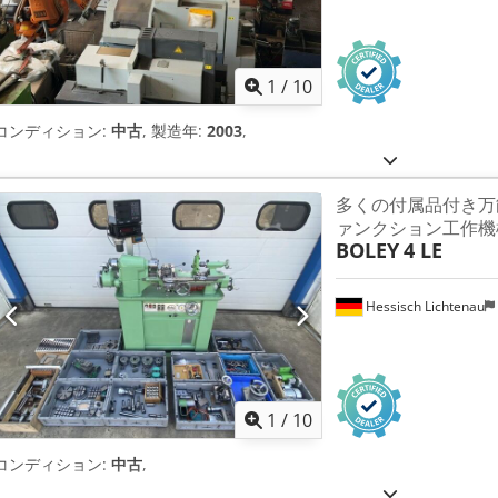
1
/
10
コンディション:
中古
, 製造年:
2003
,
多くの付属品付き万
ァンクション工作機
BOLEY
4 LE
Hessisch Lichtenau
1
/
10
コンディション:
中古
,