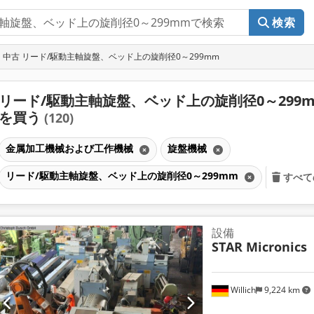
検索
中古 リード/駆動主軸旋盤、ベッド上の旋削径0～299mm
リード/駆動主軸旋盤、ベッド上の旋削径0～299m
を買う
(120)
金属加工機械および工作機械
旋盤機械
リード/駆動主軸旋盤、ベッド上の旋削径0～299mm
すべて
設備
STAR Micronics
Willich
9,224 km