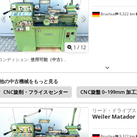
Bruchsal
9,322 km
1
/
12
コンディション:
使用可能（中古）
,
他の中古機械をもっと見る
CNC旋削・フライスセンター
CNC旋盤 0–199mm 加
リード・ドライブスク
Weiler
Matador
Bruchsal
9,322 km