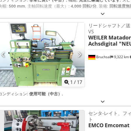
央幅:
500 mm
, 主軸回転速度（最大）:
4,000 回転/分
, 装備:
回転速度無
リードシャフト／送り
VS
WEILER
Matador 
Achsdigital "NE
Bruchsal
9,322 km
1
/
17
コンディション:
使用可能（中古）
,
センタ-レイト、フ
ト
EMCO
Emcomat