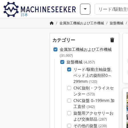
日本
金属加工機械および工作機械
旋盤機械
カテゴリー
金属加工機械および工作機械
(31,997)
旋盤機械
(4,357)
リード/駆動主軸旋盤、
ベッド上の旋削径0～
299mm
(120)
CNC旋削・フライスセ
ンター
(573)
CNC旋盤 0–199mm 加
工直径
(342)
旋盤用アクセサリーお
よび交換部品
(287)
その他の旋盤
(239)