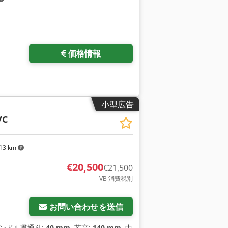
価格情報
小型広告
VC
13 km
€20,500
€21,500
VB 消費税別
お問い合わせを送信
ピンドル貫通孔:
40 mm
, 芯高:
140 mm
, 中