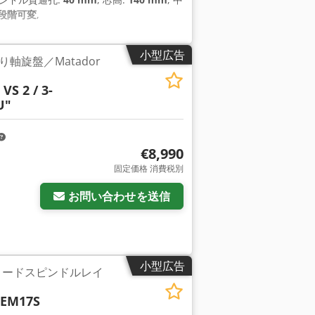
段階可変
,
小型広告
軸旋盤／Matador
VS 2 / 3-
U"
€8,990
固定価格 消費税別
お問い合わせを送信
小型広告
ィードスピンドルレイ
 EM17S