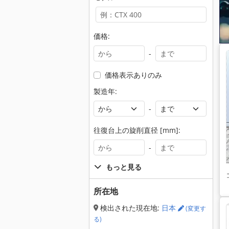
価格:
-
価格表示ありのみ
製造年:
-
往復台上の旋削直径 [mm]:
-
もっと見る
所在地
検出された現在地:
日本
(変更す
る)