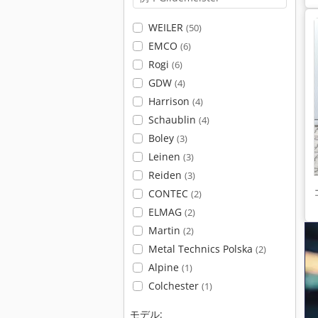
WEILER
(50)
EMCO
(6)
Rogi
(6)
GDW
(4)
Harrison
(4)
Schaublin
(4)
Boley
(3)
Leinen
(3)
Reiden
(3)
CONTEC
(2)
ELMAG
(2)
Martin
(2)
Metal Technics Polska
(2)
Alpine
(1)
Colchester
(1)
モデル: