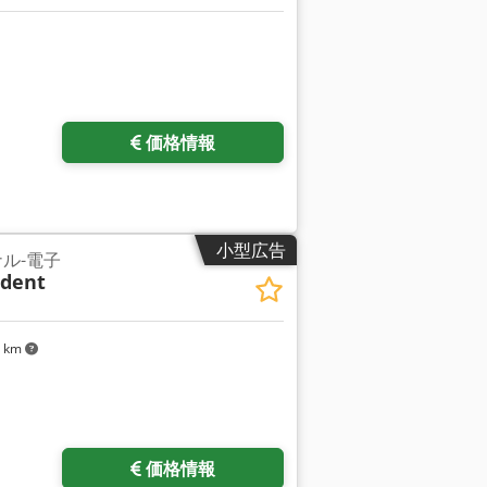
価格情報
小型広告
ル-電子
udent
9 km
価格情報