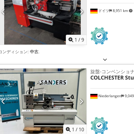
ドイツ
8,951 km
1
/
9
コンディション:
中古
,
旋盤-コンベンショナ
COLCHESTER
St
Niederlangen
9,04
1
/
10