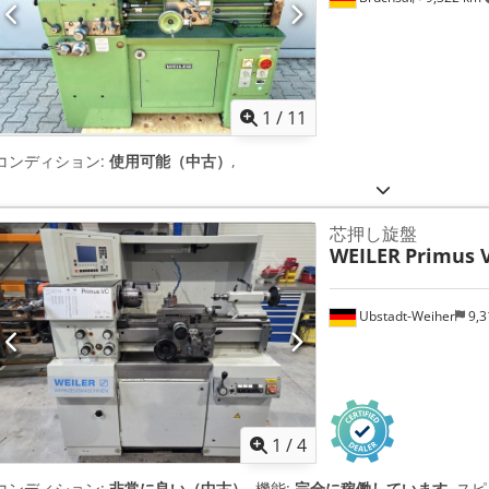
1
/
11
コンディション:
使用可能（中古）
,
芯押し旋盤
WEILER
Primus 
Ubstadt-Weiher
9,3
1
/
4
コンディション:
非常に良い（中古）
, 機能:
完全に稼働しています
, ス