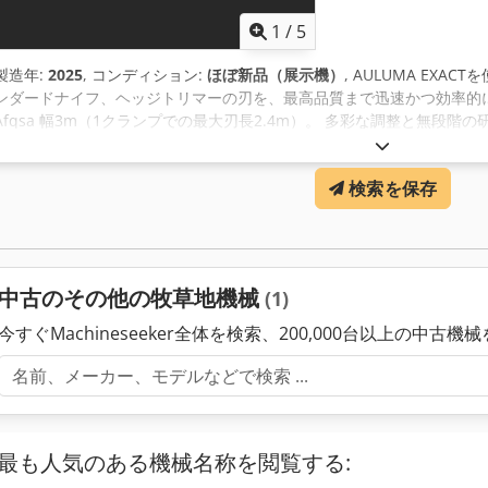
1
/
5
製造年:
2025
, コンディション:
ほぼ新品（展示機）
, AULUMA EX
ンダードナイフ、ヘッジトリマーの刃を、最高品質まで迅速かつ効率的に研ぐこと
Afqsa 幅3m（1クランプでの最大刃長2.4m）。 多彩な調整と無段
イフは固定位置にクランプされ、調整する必要がありません。2本のナイ
で事前に選択し、変更することができます。角度は目盛りで簡単に読み
検索を保存
す。 サンディングマシンの正確なガイダンス プリセットされた動作シ
行うことができます。フリーハンドで研ぐと、時間の経過とともに刃の形
ルベアリング搭載ローラーにより、バックラッシュのない動き 特殊で
せん。ローラーとガイドには電気亜鉛メッキが施され、完璧にフィットし
ンダーと専用グラインディングディスク付き 可変速アングルグライン
中古のその他の牧草地機械
(1)
きます。 特殊セラミック製グラインディングディスクは、刃の焼き付き
今すぐMachineseeker全体を検索、200,000台以上の中古機
最も人気のある機械名称を閲覧する: