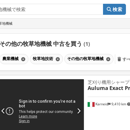
検索
草地機械
その他の牧草地機械 中古を買う
(1)
農業機械
牧草地技術
その他の牧草地機械
す
芝刈り機用シャープ
Auluma
Exact P
Karneid
9,410 km