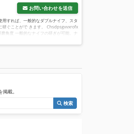
お問い合わせを送信
ACTを使用すれば、一般的なダブルナイフ、スタ
がで きます。 Chsdpsgvvxrofx
階の研磨角度 一般的なナイフの研ぎが可能。ナ
フの研削角度は、クイック切替スイ ッチ
取れます。研削深さも無段階で調整できま
ーケンスにより、常に均一な研磨を素早く
状 が崩れ、刃が損傷します。 特殊ボー
頑丈な設計により、摩耗はほとんどありま
ます。 BOSCHの高品質アングルグライ
ダーは簡単に分解でき、他の用途に使用で
を防ぎます。
械を掲載。
検索