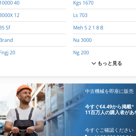
10000 40
Kgs 1670
3000X 12
Ls 703
35 Sf
Meh 5 2 1 8 B
Brand
Na 3000
Fngj 20
Ng 200
もっと見る
Gkt 60
Nu 204
Hsc 20 Linear
Tak 18
Idx 23
Tip
中古機械を即座に販売
International 433
その他
今すぐ€4.49から掲載
*
11百万人の購入者
があ
今すぐご確認ください