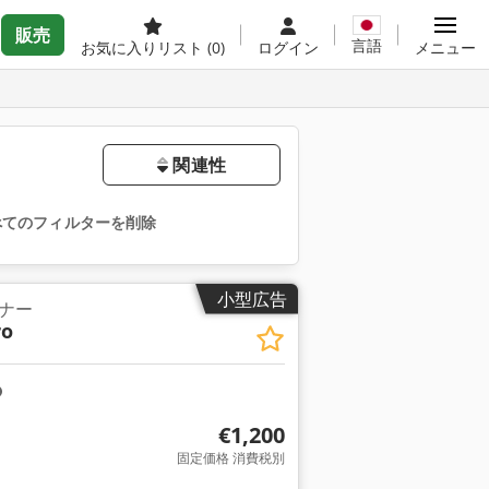
販売
言語
お気に入りリスト
(0)
ログイン
メニュー
関連性
べてのフィルターを削除
小型広告
ナー
ro
€1,200
固定価格 消費税別