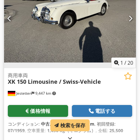
1
/
20
商用車両
XK 150 Limousine / Swiss-Vehicle
Jestetten
9,447 km
価格情報
電話する
コンディション:
中古
, 走行距離:
23,765 km
, 初回登録:
検索を保存
07/1959
, 空車重量:
1,490 kg（キログラム）
, 全幅:
25,500
mm
, 変速方式:
機械式
, 燃料の種類:
ガソリン
, 最大積載重量: