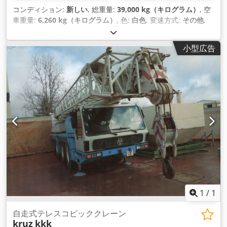
コンディション:
新しい
, 総重量:
39,000 kg（キログラム）
, 空
車重量:
6,260 kg（キログラム）
, 色:
白色
, 変速方式:
その他
,
排出クラス:
なし
, 製造年:
2026
, 最大積載重量:
32,740 kg（キ
ログラム）
, サスペンション:
空気
, 積載スペース容量:
50 m³
,
小型広告
荷室長:
9,400 mm
, 荷室幅:
2,440 mm
, 荷室高:
2,200 mm
, 後
輪タイヤサイズ:
385/65 R 22.5
, 運転席:
その他
, ホイールベー
ス:
1,310 mm
, 装備:
ABS（アンチロック・ブレーキ・システ
ム）
,
1
/
1
自走式テレスコピッククレーン
kruz
kkk