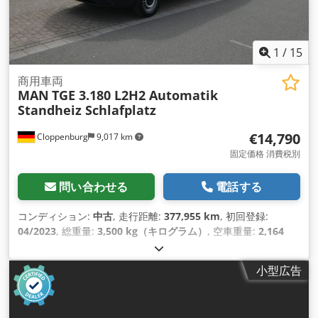
1
/
15
商用車両
MAN
TGE 3.180 L2H2 Automatik
Standheiz Schlafplatz
€14,790
Cloppenburg
9,017 km
固定価格 消費税別
問い合わせる
電話する
コンディション:
中古
, 走行距離:
377,955 km
, 初回登録:
04/2023
, 総重量:
3,500 kg（キログラム）
, 空車重量:
2,164
kg（キログラム）
, 色:
白色
, 変速方式:
オートマチック
, 燃料:
ディーゼル
, 燃料の種類:
ディーゼル
, 排出クラス:
ユーロ6
, 出
小型広告
力:
130 キロワット (176.75 馬力)
, 最大積載重量:
1,336 kg（キ
ログラム）
, 次回検査（TÜV）:
04/2028
, サスペンション:
その
他
, 座席数:
2
, 運転席:
その他
, 最高速度:
165 km/h
, ベッド数: