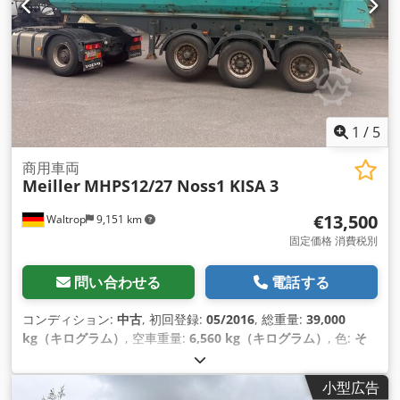
1
/
5
商用車両
Meiller
MHPS12/27 Noss1 KISA 3
€13,500
Waltrop
9,151 km
固定価格 消費税別
問い合わせる
電話する
コンディション:
中古
, 初回登録:
05/2016
, 総重量:
39,000
kg（キログラム）
, 空車重量:
6,560 kg（キログラム）
, 色:
そ
の他
, 変速方式:
その他
, 排出クラス:
なし
, 最大積載重量:
32,440 kg（キログラム）
, 次回検査（TÜV）:
10/2026
, サスペ
小型広告
ンション:
その他
, 後輪タイヤサイズ:
385/65 R22.5
, 運転席:
そ