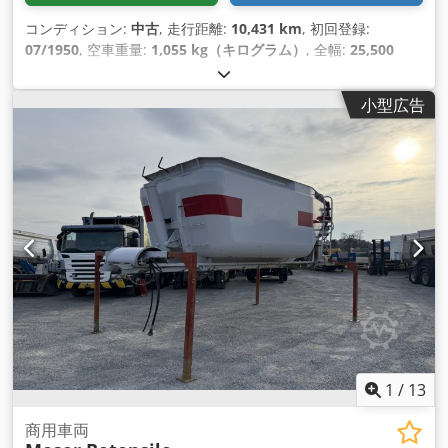
コンディション:
中古
, 走行距離:
10,431 km
, 初回登録:
07/1950
, 空車重量:
1,055 kg（キログラム）
, 全幅:
25,500
mm
, 変速方式:
機械式
, 燃料の種類:
ガソリン
, 次回検査
（TÜV）:
04/1977
, 座席数:
4
,
小型広告
1
/
13
商用車両