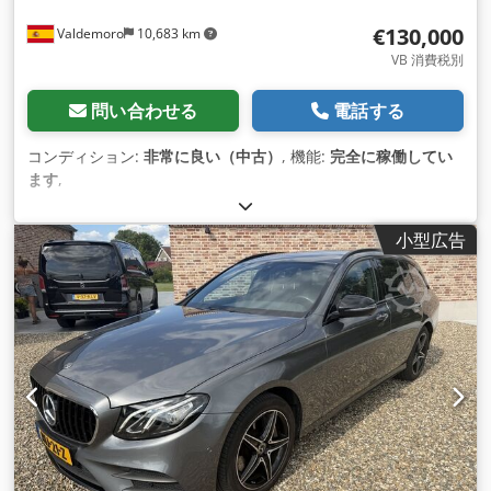
€130,000
Valdemoro
10,683 km
VB 消費税別
問い合わせる
電話する
コンディション:
非常に良い（中古）
, 機能:
完全に稼働してい
ます
,
小型広告