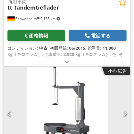
商用車両
tt Tandemtieflader
Schwebheim
9,168 km
価格情報
電話する
コンディション:
中古
, 初回登録:
06/2015
, 総重量:
11,800
kg（キログラム）
, 空車重量:
2,920 kg（キログラム）
, 色:
そ
の他
, アクスル構成:
2軸
, 変速方式:
その他
, 排出クラス:
なし
,
最大積載重量:
8,880 kg（キログラム）
, サスペンション:
鋼
, タ
小型広告
イヤサイズ:
235/75 R17,5 143J
, フロントタイヤサイズ:
235/75 R17,5 143J
, 後輪タイヤサイズ:
235/75 R17,5 143J
, 運
転席:
その他
, ホイールベース:
990 mm
, 装備:
ABS（アンチロ
ック・ブレーキ・システム）, 圧縮空気ブレーキ
,