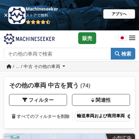
Machineseeker
アプリへ
ストアで無料
販売
検索
/ ... / 中古 その他の車両
その他の車両 中古を買う
(74)
フィルター
関連性
輸送車両および商用車両
すべてのフィルターを削除
小型広告