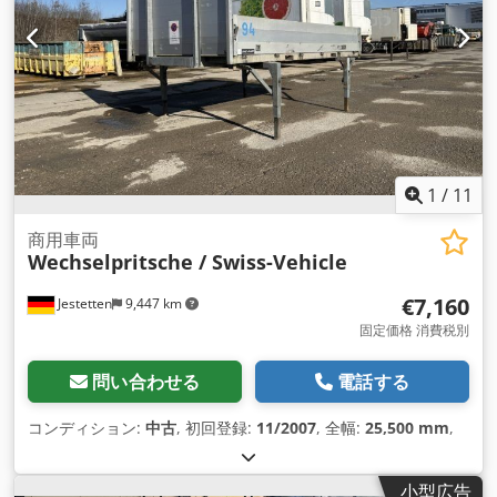
1
/
11
商用車両
Wechselpritsche / Swiss-Vehicle
€7,160
Jestetten
9,447 km
固定価格 消費税別
問い合わせる
電話する
コンディション:
中古
, 初回登録:
11/2007
, 全幅:
25,500 mm
,
小型広告