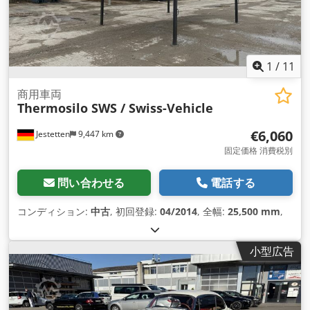
1
/
11
商用車両
Thermosilo SWS / Swiss-Vehicle
€6,060
Jestetten
9,447 km
固定価格 消費税別
問い合わせる
電話する
コンディション:
中古
, 初回登録:
04/2014
, 全幅:
25,500 mm
,
小型広告