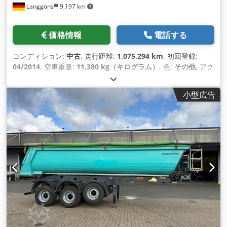
Langgöns
9,197 km
価格情報
電話する
コンディション:
中古
, 走行距離:
1,075,294 km
, 初回登録:
04/2014
, 空車重量:
11,380 kg（キログラム）
, 色:
その他
, アク
スル構成:
3軸
, ブレーキ:
リターダ
, 変速方式:
オートマチック
,
燃料の種類:
ディーゼル
, 排出クラス:
ユーロ5
, 出力:
294 キロワ
小型広告
ット (399.73 馬力)
, サスペンション:
空気
, 座席数:
2
, 運転席:
そ
の他
, 装備:
ABS（アンチロック・ブレーキ・システム）, エア
コン, クルーズコントロール, デファレンシャルロック, トレー
ラー連結装置, 車載コンピュータ
,