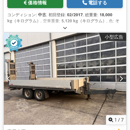
価格情報
電話する
コンディション:
中古
, 初回登録:
02/2017
, 総重量:
18,000
kg（キログラム）
, 空車重量:
5,120 kg（キログラム）
, 色:
そ
の他
, アクスル構成:
2軸
, 変速方式:
その他
, 排出クラス:
なし
,
最大積載重量:
12,880 kg（キログラム）
, サスペンション:
その
小型広告
他
, 荷室長:
5,700 mm
, 荷室幅:
2,420 mm
, タイヤサイズ:
435/50R19,5 160J
, フロントタイヤサイズ:
435/50R19,5 160J
,
後輪タイヤサイズ:
435/50R19,5 160J
, 運転席:
その他
, 装備:
ABS（アンチロック・ブレーキ・システム）, 圧縮空気ブレー
キ
,
1
/
7