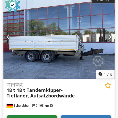
1
/
9
商用車両
18 t 18 t Tandemkipper-
Tieflader, Aufsatzbordwände
Schwebheim
9,168 km