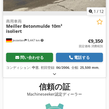
1
/
12
商用車両
Meiller
Betonmulde 10m³
isoliert
€9,350
Jestetten
9,447 km
固定価格 消費税別
問い合わせる
電話する
コンディション:
中古
, 初回登録:
06/2006
, 全幅:
25,500 mm
,
信頼の証
Machineseeker認定ディーラー