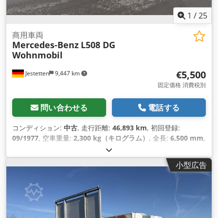
1
/
25
商用車両
Mercedes-Benz
L508 DG
Wohnmobil
€5,500
Jestetten
9,447 km
固定価格 消費税別
問い合わせる
電話する
コンディション:
中古
, 走行距離:
46,893 km
, 初回登録:
09/1977
, 空車重量:
2,300 kg（キログラム）
, 全長:
6,500 mm
,
全幅:
25,500 mm
, 全高:
28,000 mm
, アクスル構成:
4x2
, 変速
方式:
機械式
, 燃料の種類:
ディーゼル
, 次回検査（TÜV）:
小型広告
05/2011
, サスペンション:
鋼
, タイヤサイズ:
6.50 R 16LT /
15mm
, フロントタイヤサイズ:
6.50 R 16LT / 15mm
, 座席数:
2
, 運転席:
スリーパーキャブ
, 運転質量:
5,400 kg（キログラ
ム）
,