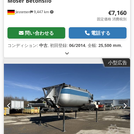
Moser Betonsilo
€7,160
Jestetten
9,447 km
固定価格 消費税別
問い合わせる
電話する
コンディション:
中古
, 初回登録:
06/2014
, 全幅:
25,500 mm
,
小型広告