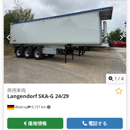
の他
,
1
/
4
商用車両
Langendorf
SKA-G 24/29
Waltrop
9,151 km
価格情報
電話する