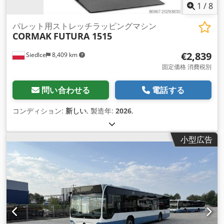
1
/
8
パレット用ストレッチラッピングマシン
CORMAK
FUTURA 1515
€2,839
Siedlce
8,409 km
固定価格 消費税別
問い合わせる
電話する
コンディション:
新しい
, 製造年:
2026
,
小型広告