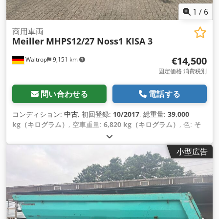
1
/
6
商用車両
Meiller
MHPS12/27 Noss1 KISA 3
€14,500
Waltrop
9,151 km
固定価格 消費税別
問い合わせる
電話する
コンディション:
中古
, 初回登録:
10/2017
, 総重量:
39,000
kg（キログラム）
, 空車重量:
6,820 kg（キログラム）
, 色:
そ
の他
, 変速方式:
その他
, 排出クラス:
なし
, 最大積載重量:
32,180 kg（キログラム）
, 次回検査（TÜV）:
03/2027
, サスペ
小型広告
ンション:
その他
, 積載スペース容量:
24 m³
, 荷室長:
7,500
mm
, 荷室幅:
2,300 mm
, 荷室高:
1,400 mm
, 後輪タイヤサイ
ズ:
385/65 R 22.5
, 運転席:
その他
, ホイールベース:
1,310
mm
,