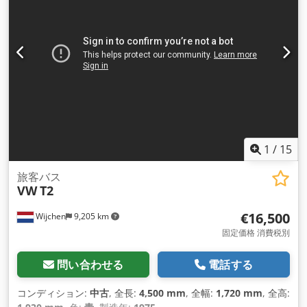
1
, 装備:
ABS（アンチロック・ブレーキ・システム）, すすフィ
ルター, イモビライザーシステム, エアコン, クルーズコントロ
ール, セントラルロック, トラクションコントロール, パーキン
グヒーター, 引き戸, 車載コンピュータ, 電子安定制御プログラ
ム (ESP)
,
1
/
15
旅客バス
VW
T2
€16,500
Wijchen
9,205 km
固定価格 消費税別
問い合わせる
電話する
コンディション:
中古
, 全長:
4,500 mm
, 全幅:
1,720 mm
, 全高: