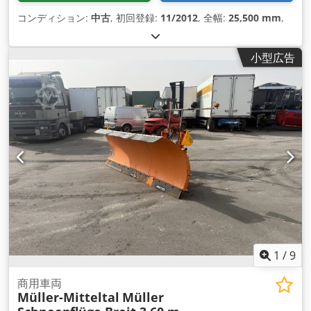
コンディション:
中古
, 初回登録:
11/2012
, 全幅:
25,500 mm
,
小型広告
1
/
9
商用車両
Müller-Mitteltal
Müller