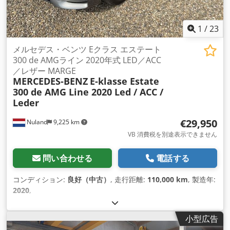
1
/
23
メルセデス・ベンツ Eクラス エステート
300 de AMGライン 2020年式 LED／ACC
／レザー MARGE
MERCEDES-BENZ
E-klasse Estate
300 de AMG Line 2020 Led / ACC /
Leder
€29,950
Nuland
9,225 km
VB 消費税を別途表示できません
問い合わせる
電話する
コンディション:
良好（中古）
, 走行距離:
110,000 km
, 製造年:
2020
,
小型広告