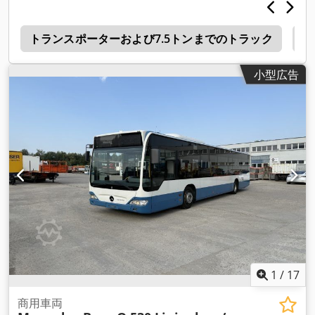
275/70 R22.5 , 11mm
, フロントタイヤサイズ:
275/70 R22.5 ,
11mm
, 座席数:
2
, 運転席:
デイキャブ
, 運転質量:
18,000
1
kg（キログラム）
トランスポーターおよび7.5トンまでのトラック
, 装備:
エアコン
,
7
小型広告
1
/
17
商用車両