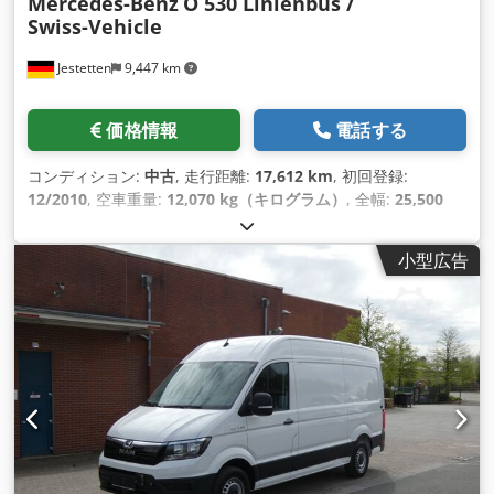
Mercedes-Benz
O 530 Linienbus /
Swiss-Vehicle
Jestetten
9,447 km
価格情報
電話する
コンディション:
中古
, 走行距離:
17,612 km
, 初回登録:
12/2010
, 空車重量:
12,070 kg（キログラム）
, 全幅:
25,500
mm
, アクスル構成:
4x2
, 変速方式:
オートマチック
, 燃料の種
類:
ディーゼル
, 排出クラス:
ユーロ5
, 出力:
300 キロワット
小型広告
(407.89 馬力)
, 最大積載重量:
5,930 kg（キログラム）
, 次回検
査（TÜV）:
04/2026
, サスペンション:
空気
, タイヤサイズ:
275/70 R22.5 , 11mm
, フロントタイヤサイズ:
275/70 R22.5 ,
11mm
, 座席数:
2
, 運転席:
デイキャブ
, 運転質量:
18,000
kg（キログラム）
, 装備:
エアコン
,