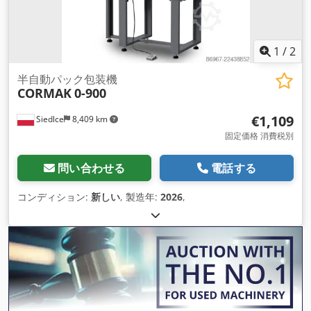
1
/
2
半自動パック包装機
CORMAK
0-900
€1,109
Siedlce
8,409 km
固定価格 消費税別
問い合わせる
電話する
コンディション:
新しい
, 製造年:
2026
,