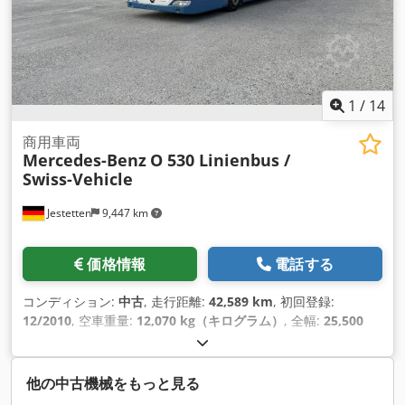
1
/
14
商用車両
Mercedes-Benz
O 530 Linienbus /
Swiss-Vehicle
Jestetten
9,447 km
価格情報
電話する
コンディション:
中古
, 走行距離:
42,589 km
, 初回登録:
12/2010
, 空車重量:
12,070 kg（キログラム）
, 全幅:
25,500
mm
, アクスル構成:
4x2
, 変速方式:
オートマチック
, 燃料の種
類:
ディーゼル
, 排出クラス:
ユーロ5
, 出力:
300 キロワット
(407.89 馬力)
, 最大積載重量:
5,930 kg（キログラム）
, 次回検
他の中古機械をもっと見る
査（TÜV）:
03/2026
, サスペンション:
空気
, タイヤサイズ: