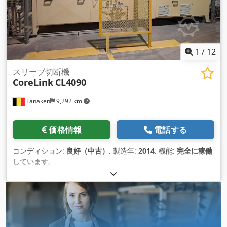
1
/
12
スリーブ切断機
CoreLink
CL4090
Lanaken
9,292 km
価格情報
電話する
コンディション:
良好（中古）
, 製造年:
2014
, 機能:
完全に稼働
しています
,