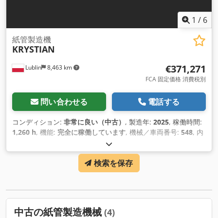
1
/
6
紙管製造機
KRYSTIAN
€371,271
Lublin
8,463 km
FCA 固定価格 消費税別
問い合わせる
電話する
コンディション:
非常に良い（中古）
, 製造年:
2025
, 稼働時間:
1,260 h
, 機能:
完全に稼働しています
, 機械／車両番号:
548
, 内
径:
38 mm
, 切削長さ（最大）:
4,000 mm
,
検索を保存
中古の紙管製造機械
(4)