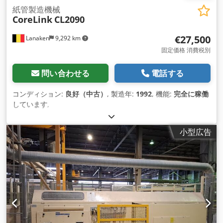
紙管製造機械
CoreLink
CL2090
€27,500
Lanaken
9,292 km
固定価格 消費税別
問い合わせる
電話する
コンディション:
良好（中古）
, 製造年:
1992
, 機能:
完全に稼働
しています
,
小型広告