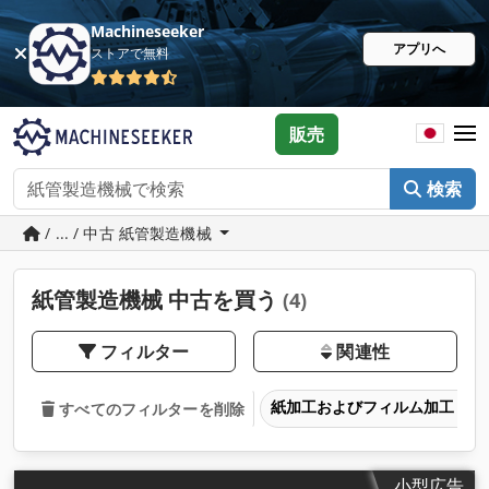
Machineseeker
アプリへ
ストアで無料
販売
検索
/ ... / 中古 紙管製造機械
紙管製造機械 中古を買う
(4)
フィルター
関連性
紙加工およびフィルム加工
すべてのフィルターを削除
小型広告