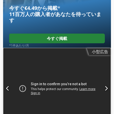
今すぐ€4.49から掲載
*
11百万人の購入者
があなたを待っていま
す
今すぐ掲載
*1件あたり/月
小型広告