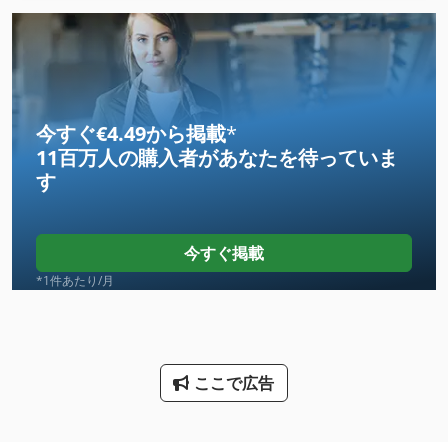
International 433
Kgs 1670
Ls 703
今すぐ€4.49から掲載
*
11百万人の購入者
があなたを待っていま
Meh 5 2 1 8 B
す
Mvh 5 1 4 B
Na 3000
今すぐ掲載
Ng 200
*1件あたり/月
Nu 204
Tiefbord 8 25 100
ここで広告
その他
ファン 送風機