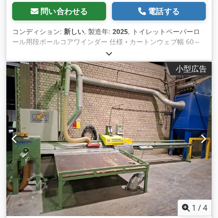
問い合わせる
電話する
コンディション:
新しい
, 製造年:
2025
, トイレットペーパーロ
ール用段ボールコアワインダー 仕様 • カートンウェブ幅 60～
76 mm Dwsdpfx Aoit N Rvoipoa • 生産速度 35～40 m/分 • コ
ア径 40 mm～80 mm • プライ数 2、3、4プライ（その他オプ
小型広告
ション） • カットオフ長さ 600～2900 mm 特長 • ホットグル
ーまたはコールドグルーで操作可能。 • 交換可能なマンドレル
（異なるコアサイズに対応） • 同期動作による2つまたは3つの
円形カッターによるクラッシュカット。 • 可変速 - 電子式（三
相）
1
/
4