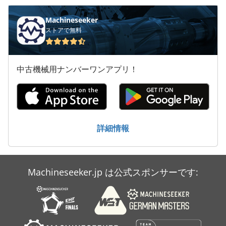
工業用ミシン
Machineseeker
ストアで無料
建設 用 クレーン
産業 用 ロボット
中古機械用ナンバーワンアプリ！
産業用掃除機
用紙計数機
紙 の 穴あけ
詳細情報
送風機
Machineseeker.jp は公式スポンサーです: