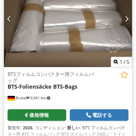
1
/
5
BTSフィルムコンパクター用フィルムバ
ッグ
BTS-Foliensäcke BTS-Bags
Brakel
9,061 km
価格情報
電話する
製造年:
2026
, コンディション:
新しい
, BTS フィルムコンパク
ター用 BTS フィルムバッグ BTS ホイルバッグ 240L (「ドイツ