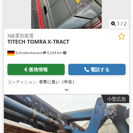
1
/
2
X線選別装置
TITECH TOMRA
X-TRACT
Schrobenhausen
9,244 km
価格情報
電話する
コンディション:
非常に良い（中古）
,
小型広告