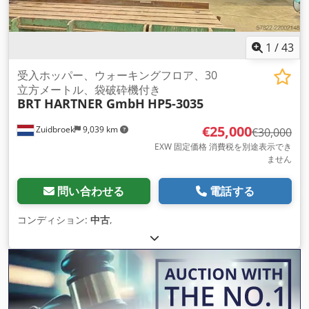
1
/
43
受入ホッパー、ウォーキングフロア、30
立方メートル、袋破砕機付き
BRT HARTNER GmbH
HP5-3035
€25,000
Zuidbroek
9,039 km
€30,000
EXW 固定価格 消費税を別途表示でき
ません
問い合わせる
電話する
コンディション:
中古
,