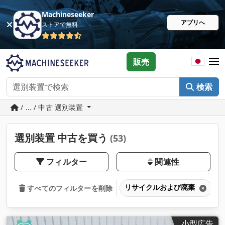
Machineseeker
アプリへ
ストアで無料
販売
検索
/ ... / 中古 選別装置
選別装置 中古を買う
(53)
フィルター
関連性
リサイクルおよび廃棄
すべてのフィルターを削除
小型広告