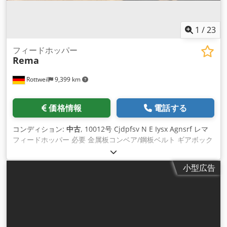
1
/
23
フィードホッパー
Rema
Rottweil
9,399 km
価格情報
電話する
コンディション:
中古
, 10012号 Cjdpfsv N E Iysx Agnsrf レマ
フィードホッパー 必要 金属板コンベア/鋼板ベルト ギアボック
スの欠陥（ボンフィリオーリ） 駆動力15kW バンド幅 2000
mm 軸長さ 10000 mm ギアボックスの故障により、この工場
小型広告
は2025年1月末から稼働停止となっている。 出力ベルトなし 輸
送寸法 約15000 x 3000 x 4000 / 5500 mm LWH 78628
Rottweil 付近の所在地から、分解、輸送、組み立てなしで、顧
客に代わって販売します。 説明と価格の誤りは除きます オプ
ションで当社による解体、輸送、積み込みも可能 誤解を避ける
ために、現地視察は可能であり、予約をお勧めします。 現状有