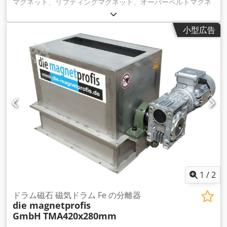
マグネット、リフティングマグネット、オーバーベルトマグネ
ット、パトマグネット、マグネットフィルター、マグネットセ
パレータ ー オーバーベルトプレートマグネット VA 1.4301の
小型広告
密着溶接バージョン NEODYM MAGNET- CORE, very strong !
寸法 620×520×200mm 裏面にM16アイボルトを4個装備 この
リフティングマグネットは、あるお客様が食肉加工業で「警察
マグネット」として使用されていたものです。 表示価格は1個
あたりの価格です。 現在、在庫はまだ1個です。 すべての情報
は保証されません。 コンベアベルト、コンベアベルトシステ
ム、排出ベルト、ベルトコンベア、マグネットセパレーター、
オーバーベルト磁選機、リサイクル、木 片、プラスチック、無
金属検出、ネオジム、オーバーベルト磁石、マグネットベルト
セパレーター 私たちのコア・コンピタンスは、お客様が必要と
するものを正確に提供することです。 私たちは、お客様ととも
に、カスタマイズされた個別のソリューションを開発し、対応
するシステムを自社で生産して供給しています。 お客様の用途
に適したソリューションをご提案させていただきますので、お
1
/
2
気軽にお電話にてお問い合わせください。 オーバーバンド型プ
レートマグネット VA 1.4301の密着溶接バージョン
ドラム磁石 磁気ドラム Fe の分離器
die magnetprofis
420×420×200mm 420×420×250mm 620×420×200mm
GmbH
TMA420x280mm
620×520×200mm 820×520×200mm 820×520×250mm 磁性体
コアを保護する完全溶接のステンレス・スチール・ハウジング