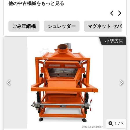
他の中古機械をもっと見る
a
ごみ圧縮機
シュレッダー
マグネット セパレ
小型広告
1
/
3