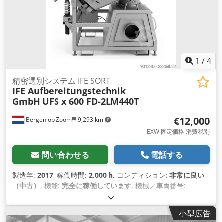
1
/
4
精密選別システム IFE SORT
IFE Aufbereitungstechnik
GmbH
UFS x 600 FD-2LM440T
€12,000
Bergen op Zoom
9,293 km
EXW 固定価格 消費税別
問い合わせる
電話する
製造年:
2017
, 稼働時間:
2,000 h
, コンディション:
非常に良い
（中古）
, 機能:
完全に稼働しています
, 機械／車両番号:
51.I613-020-01
,
小型広告