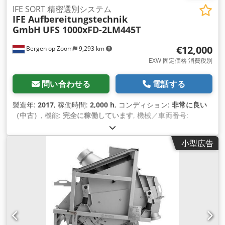
IFE SORT 精密選別システム
IFE Aufbereitungstechnik
GmbH
UFS 1000xFD-2LM445T
€12,000
Bergen op Zoom
9,293 km
EXW 固定価格 消費税別
問い合わせる
電話する
製造年:
2017
, 稼働時間:
2,000 h
, コンディション:
非常に良い
（中古）
, 機能:
完全に稼働しています
, 機械／車両番号:
51N292010-01
,
小型広告