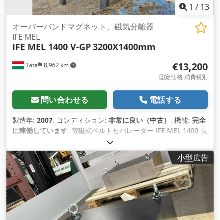
1
/
13
オーバーバンドマグネット、磁気分離器
IFE MEL
IFE MEL 1400 V-GP
3200X1400mm
€13,200
Tata
8,962 km
固定価格 消費税別
問い合わせる
電話する
製造年:
2007
, コンディション:
非常に良い（中古）
, 機能:
完全
に稼働しています
, 電磁式ベルトセパレーター IFE MEL 1400 長
さ: 3200 mm 幅: 1200 mm 製造年: 2007 マグネットハウジン
グ保護等級IP65 ソレノイド出力 7.55 kW； 材料流速 1.8 m/s；
小型広告
Crsdepcf Etopfx Agnof 駆動力 4 kW 制御電圧 230 V 動作電圧
3x400 V； 周波数 50 Hz； シリンダー直径: 500 mm 総重量：
6480 kg ベルトとテンションの調整