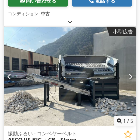
問い合わせる
電話する
コンディション:
中古
,
小型広告
1
/
5
振動ふるい - コンベヤーベルト
ASCO
VS BIG + CB - Stone