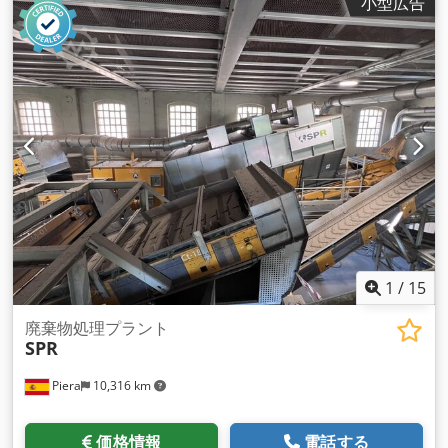
小型広告
ットの形態のシャフトブラケット + ピローブロックユニット 寸
法 Codpfx Agodzqxbjnjrf 長さ：420mm B: 280mm H:
380mm 入口：365x80mm ドラム: Ø 220x400mm
1
/
15
廃棄物処理プラント
SPR
Piera
10,316 km
価格情報
電話する