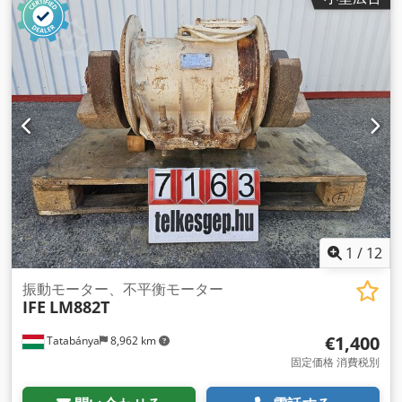
1
/
12
振動モーター、不平衡モーター
IFE
LM882T
€1,400
Tatabánya
8,962 km
固定価格 消費税別