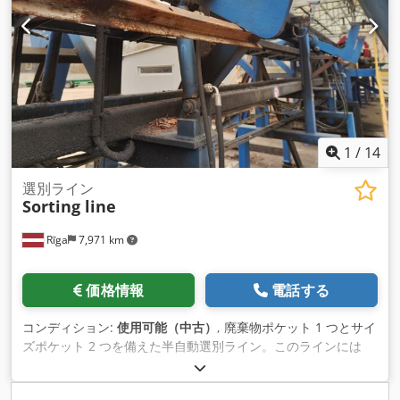
1
/
14
選別ライン
Sorting line
Rīga
7,971 km
価格情報
電話する
コンディション:
使用可能（中古）
, 廃棄物ポケット 1 つとサイ
ズポケット 2 つを備えた半自動選別ライン。このラインには
Mesutronic 金属探知機が装備されています。選別プロセスは
オペレーターによって制御されます。油圧ステーションと電気