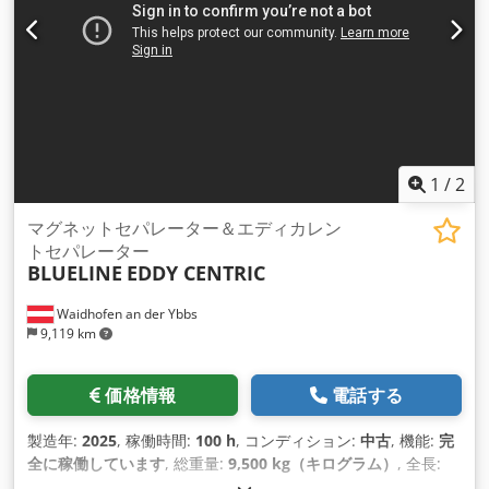
姿での販売となります 技術情報、状態説明、製造年、納品範囲
はメーカーのパンフレットまたは前所有者によるもので、保証
はありません。 先行販売あり 中古機械については保証は適用
されません。以下が適用されます：「現状有姿で販売」 写真と
ビデオは例であり、実際の納品範囲を表すものではありませ
ん。 支払条件: 価格に法定付加価値税を加算します。 VAT、集
荷または発送前の支払い 配送条件: 現地渡し
1
/
2
マグネットセパレーター＆エディカレン
トセパレーター
BLUELINE
EDDY CENTRIC
Waidhofen an der Ybbs
9,119 km
価格情報
電話する
製造年:
2025
, 稼働時間:
100 h
, コンディション:
中古
, 機能:
完
全に稼働しています
, 総重量:
9,500 kg（キログラム）
, 全長:
6,050 mm
, 全幅:
2,450 mm
, 全高:
2,700 mm
, 機械／車両番