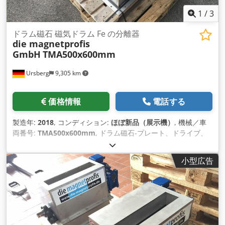
1
/
3
ドラム磁石 磁気ドラム Fe の分離器
die magnetprofis
GmbH
TMA500x600mm
Ursberg
9,305 km
価格情報
電話する
製造年:
2018
, コンディション:
ほぼ新品（展示機）
, 機械／車
両番号:
TMA500x600mm
, ドラム磁石-プレート、ドライブ、
ギアボックスを分離することを含むハウジングの磁気分離器 +
高品質のステンレス鋼の実行 + 分離のための分離板 + 収納ユニ
小型広告
ットの形態のシャフトブラケット + ピローブロックユニット 寸
法 Cjdpjdzqw Aefx Agnorf 長さ：800mm B: 800mm H:
820mm 入口: 600x250mm ドラム：Ø 500x600mm