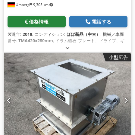
Ursberg
9,305 km
吊り輪 溜まった不純物を簡単に取り出せるクリーニングドロワ
ー。 Csdpfxjhuphre Agnerf すべてのコンベアシステムの上に
取り付け可能 [...]
価格情報
電話する
製造年:
2018
, コンディション:
ほぼ新品（中古）
, 機械／車両
番号:
TMA420x280mm
, ドラム磁石-プレート、ドライブ、ギ
アボックスを分離することを含むハウジングの磁気分離器 + 高
品質のステンレス鋼の実行 + 分離のための分離板 + 収納ユニッ
小型広告
トの形態のシャフトブラケット + ピローブロックユニット 寸法
長さ：420mm B: 280mm Csdpfsc Tnh Dsx Agnjrf H: 380mm
入口：365x80mm ドラム: Ø 220x400mm