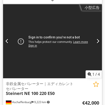
号:
B0403
,
小型広告
1
/
4
非鉄金属セパレーター｜エディカレント
セパレーター
Steinert
NE 100 220 E50
€42,000
Aschaffenburg
9,223 km