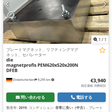
1
/
1
プレートマグネット、リフティングマグ
ネット、セパレーター
die
magnetprofis
PEM620x520x200N
DFEB
€3,940
Dinkelscherben
9,295 km
固定価格 消費税別
問い合わせる
電話する
製造年:
2019
, コンディション:
非常に良い（中古）
, プレート