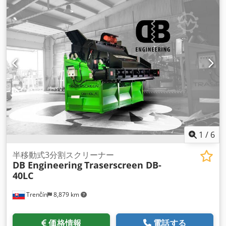
1
/
6
半移動式3分割スクリーナー
DB Engineering
Traserscreen DB-
40LC
Trenčín
8,879 km
価格情報
電話する