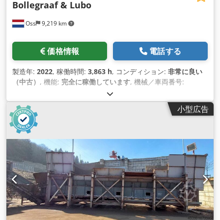
Bollegraaf & Lubo
Oss
9,219 km
価格情報
電話する
製造年:
2022
, 稼働時間:
3,863 h
, コンディション:
非常に良い
（中古）
, 機能:
完全に稼働しています
, 機械／車両番号:
006682
, お客様に代わり、ほぼ新品のOI選別装置をご提供いた
します。 この装置は、お客様の元で稼働試験が可能です。 装
小型広告
置の構成は以下のとおりです。 選別装置： 0050 バンカーベル
ト（投入ドラム付き）BDF1200/2000*10000 0060 スクリーン
への上昇ベルト（HBT1200/1600*14000） 0070 段ボールスク
リーン（1640*7000） プラットフォーム ケージラダー 0080
既存のペーパーチェーンベルトへの調整 0090 スイッチキャビ
ネットを含む 稼働時間：3863時間 お客様とBollegraaf社との
協議により、一定の条件下で保証が可能です。 Cjdpfowq D
Dnjx Agnsrf 各機械の正確な技術説明については、添付のPDF
をご覧ください。