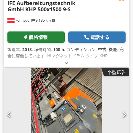
IFE Aufbereitungstechnik
GmbH
KHP 500x1500 9-S
Fohnsdorf
9,185 km
価格情報
電話する
製造年:
2018
, 稼働時間:
100 h
, コンディション:
中古
, 機能:
完
全に稼働しています
, HIマグネットドラム タイプ KHP
500x1500 9 Cjdpfslhqbrox Agnorf 動作電圧 3x400 V 周波数
50 Hz 定格電流 18.70 A 動作速度 30 - 90 rpm 最大音圧レベル
小型広告
50 dB 機械重量 850 kg 所在地 オーストリア 即納可能