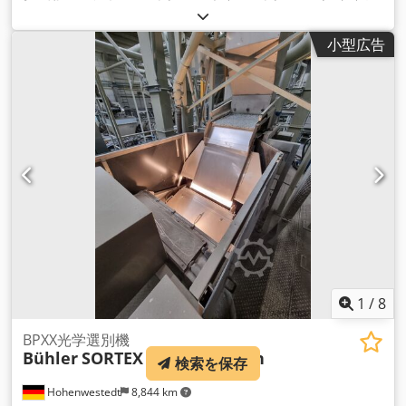
製」) 透明で高品質の再生LDPE製 1ロール10袋/1箱10ロール
Crodpfx Aoi Dbfpsgnof フィルムコンパクター、コンパクショ
小型広告
ンスタンド、フィルムコレクター、フィルムディスポーザー、
リサイクルコレクター、リサイクル回収袋 、リサイクル回収
袋、リサイクル回収袋、リサイクル回収袋
1
/
8
BPXX光学選別機
Bühler
SORTEX E1E PolyVision
検索を保存
Hohenwestedt
8,844 km