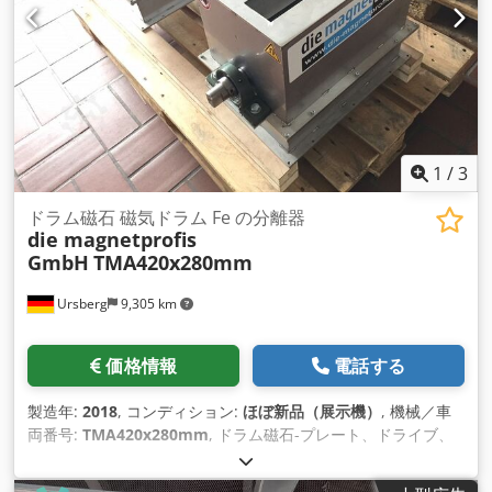
1
/
3
ドラム磁石 磁気ドラム Fe の分離器
die magnetprofis
GmbH
TMA420x280mm
Ursberg
9,305 km
価格情報
電話する
製造年:
2018
, コンディション:
ほぼ新品（展示機）
, 機械／車
両番号:
TMA420x280mm
, ドラム磁石-プレート、ドライブ、
ギアボックスを分離することを含むハウジングの磁気分離器 +
高品質のステンレス鋼の実行 + 分離のための分離板 + 収納ユニ