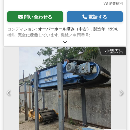
VB 消費税別
問い合わせる
電話する
コンディション:
オーバーホール済み（中古）
, 製造年:
1994
,
機能:
完全に稼働しています
, 機械／車両番号:
NE100230E50133
, 保護等級（IPコード）:
IP55
, 総重量:
2,100
kg（キログラム）
, 入力電圧:
400 V
, ベルト幅:
950 mm
,
小型広告