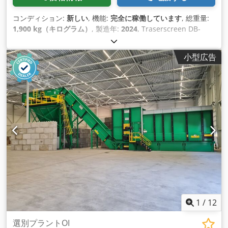
コンディション:
新しい
, 機能:
完全に稼働しています
, 総重量:
1,900 kg（キログラム）
, 製造年:
2024
, Traserscreen DB-
40LC - 比類のない効率を実現する究極のスクリーナー！
Traserscreen DB-40LCは、原料のスクリーニングプロセスを
小型広告
変革します。卓越した設計により、この高性能スクリーナー
は、比類のない耐久性、精度 、スピードを提供し、造園、建
設、農業の専門家にとって完璧な選択です。 Cedet Ebphepfx
Agnjrf 主な特徴 頑丈な設計：厳しい環境と過酷な使用に耐え
るよう設計されています。ホッパー幅：2657mm 高効率：高度
なスクリーニング技術により、より速く、よりクリーンな結果
を実現。15～60t/hを選別。 使いやすさ：セットアップと操作
が簡単で、最大の生産性を実現。重量1900kg
1
/
12
選別プラントOI