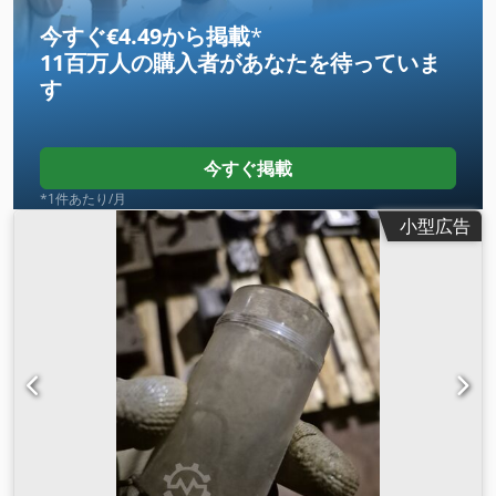
今すぐ€4.49から掲載
*
11百万人の購入者
があなたを待っていま
す
今すぐ掲載
*1件あたり/月
小型広告