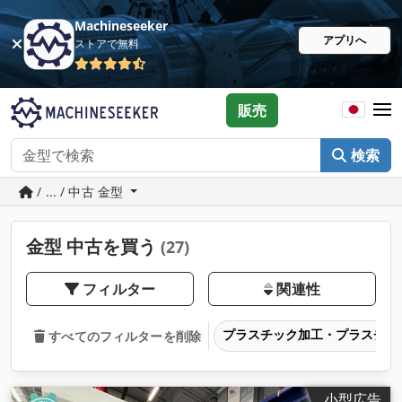
Machineseeker
アプリへ
ストアで無料
販売
検索
/ ... / 中古 金型
金型 中古を買う
(27)
フィルター
関連性
プラスチック加工・プラスチッ
すべてのフィルターを削除
小型広告