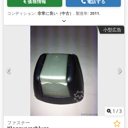
価格情報
電話する
コンディション:
非常に良い（中古）
, 製造年:
2011
,
小型広告
1
/
3
ファスナー