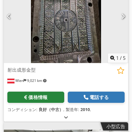
1
/
5
射出成形金型
Wien
9,021 km
価格情報
電話する
コンディション:
良好（中古）
, 製造年:
2010
,
小型広告