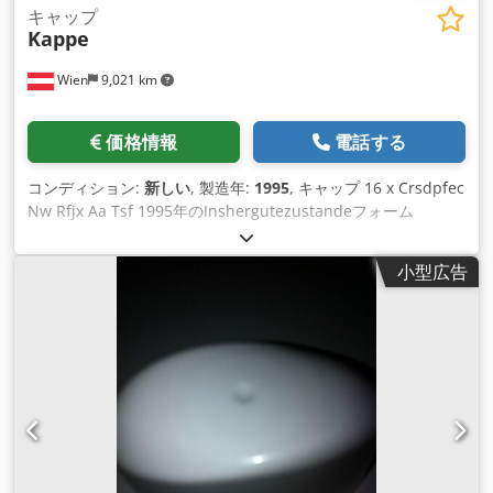
キャップ
Kappe
Wien
9,021 km
価格情報
電話する
コンディション:
新しい
, 製造年:
1995
, キャップ 16 x Crsdpfec
Nw Rfjx Aa Tsf 1995年のInshergutezustandeフォーム
小型広告