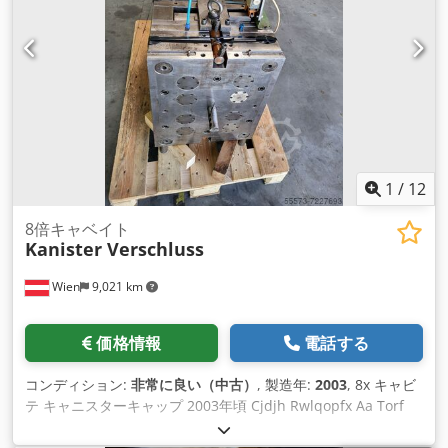
1
/
12
8倍キャベイト
Kanister Verschluss
Wien
9,021 km
価格情報
電話する
コンディション:
非常に良い（中古）
, 製造年:
2003
, 8x キャビ
テ キャニスターキャップ 2003年頃 Cjdjh Rwlqopfx Aa Torf