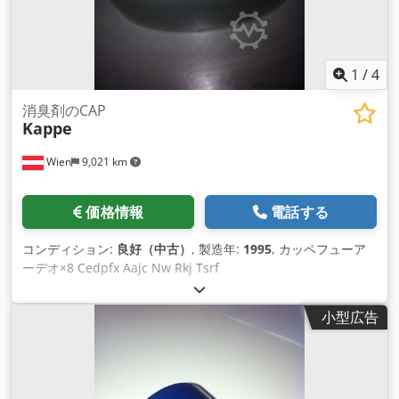
1
/
4
消臭剤のCAP
Kappe
Wien
9,021 km
価格情報
電話する
コンディション:
良好（中古）
, 製造年:
1995
, カッペフューア
ーデオ×8 Cedpfx Aajc Nw Rkj Tsrf
小型広告