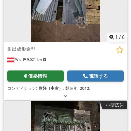
1
/
6
射出成形金型
Wien
9,021 km
価格情報
電話する
コンディション:
良好（中古）
, 製造年:
2012
,
小型広告