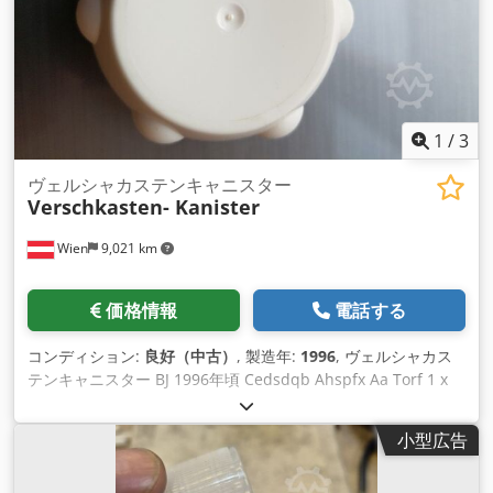
1
/
3
ヴェルシャカステンキャニスター
Verschkasten- Kanister
Wien
9,021 km
価格情報
電話する
コンディション:
良好（中古）
, 製造年:
1996
, ヴェルシャカス
テンキャニスター BJ 1996年頃 Cedsdqb Ahspfx Aa Torf 1 x
小型広告