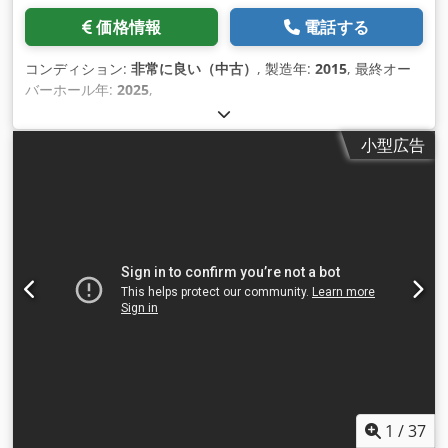
価格情報
電話する
コンディション:
非常に良い（中古）
, 製造年:
2015
, 最終オー
バーホール年:
2025
,
小型広告
1
/
37