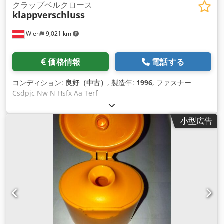
クラップベルクロース
klappverschluss
Wien
9,021 km
価格情報
電話する
コンディション:
良好（中古）
, 製造年:
1996
, ファスナー
Csdpjc Nw N Hsfx Aa Terf
小型広告