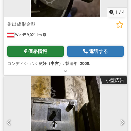
1
/
4
射出成形金型
Wien
9,021 km
価格情報
電話する
コンディション:
良好（中古）
, 製造年:
2008
,
小型広告