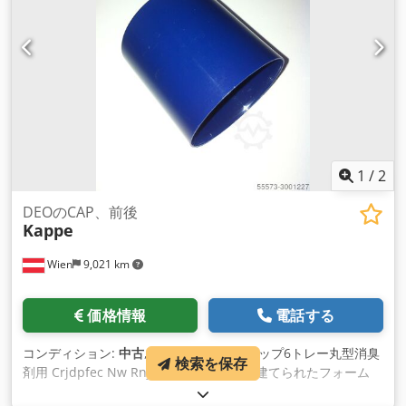
1
/
2
DEOのCAP、前後
Kappe
Wien
9,021 km
価格情報
電話する
コンディション:
中古
, 製造年:
1993
, キャップ6トレー丸型消臭
検索を保存
剤用 Crjdpfec Nw Rnjx Aa Tsf 1993年に建てられたフォーム
は、彼女はrgutezustande