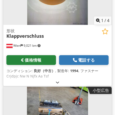
1
/
4
形状
Klappverschluss
Wien
9,021 km
価格情報
電話する
コンディション:
良好（中古）
, 製造年:
1994
, ファスナー
Crjdpjc Nw N Njfx Aa Tsf
小型広告