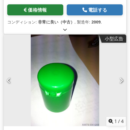
価格情報
電話する
コンディション:
非常に良い（中古）
, 製造年:
2009
,
小型広告
1
/
4