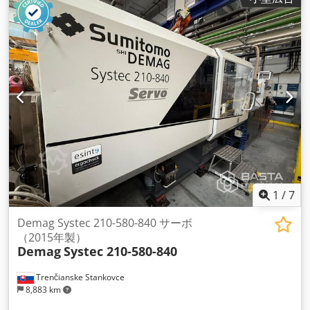
1
/
7
Demag Systec 210-580-840 サーボ
（2015年製）
Demag
Systec 210-580-840
Trenčianske Stankovce
8,883 km