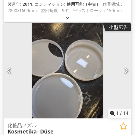
製造年:
2011
, コンディション:
使用可能（中古）
, 作業領域：
2800x1600mm、旋回角度：90°、平行ストローク：150mm、
クランプ力：700kN、接続荷重：50kW、ドキ ュメント付属。
Codpfx Aoh Nm S Hja Tsrf
小型広告
1
/
14
化粧品ノズル
Kosmetika- Düse