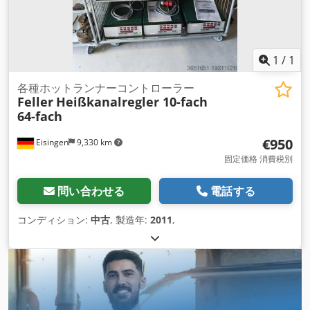
1
/
1
各種ホットランナーコントローラー
Feller
Heißkanalregler 10-fach
64-fach
€950
Eisingen
9,330 km
固定価格 消費税別
問い合わせる
電話する
コンディション:
中古
, 製造年:
2011
,