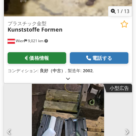
1
/
13
プラスチック金型
Kunststoffe Formen
Wien
9,021 km
価格情報
電話する
コンディション:
良好（中古）
, 製造年:
2002
,
小型広告