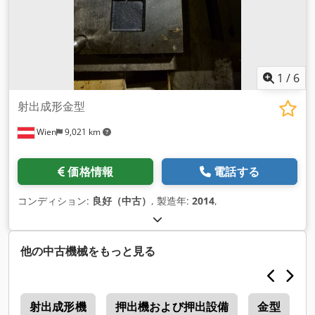
1
/
6
射出成形金型
Wien
9,021 km
価格情報
電話する
コンディション:
良好（中古）
, 製造年:
2014
,
他の中古機械をもっと見る
ー
射出成形機
押出機および押出設備
金型