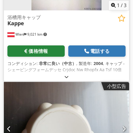
1
/
3
浴槽用キャップ
Kappe
Wien
9,021 km
価格情報
電話する
コンディション:
非常に良い（中古）
, 製造年:
2004
, キャップ -
シェービングフォームデッセ Crjdoc Nw Rhopfx Aa Tsf 10倍
速トレイ 2004年 非常に良い状態
小型広告