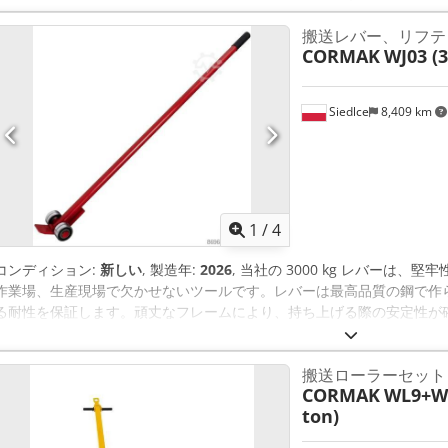
4000kgの機械および重量物を搬送するための移動式プラットフォーム
搬送レバー、リフテ
なく、倉庫および生 産プロセスの最適化に関するニーズにも最適なソ
CORMAK
WJ03 (
ドを備えた搬送ローラーは、重量物の容易かつ安全な 搬送を可能にす
スクを最小限に抑えます。 高品質のポリウレタン製トレッドを備えた
を傷つけることなく、スムーズかつ安定して移動します。 CRPモバイ
Siedlce
8,409 km
わず、損傷に対する効果的な保護を提供します。これは、作業場の美観
もう一つの利点は、折りたたみ式のドローバーです。これは、使用して
管できる実用的なソリューシ ョンです。折りたたみ式のドローバーは
スペースを節約します。これにより、当社のモバイルプラット フォー
く、保管と移動も容易です。 Crjdpfsvxrlkjx Apisf 最も重要な
れにより、輸送物を大きく動かすことなく、あらゆる方向に機械を輸送で
1
/
4
Ø80x70 mm ローラー数 4 積載高さ 107 mm エレメントあたりの積載面
920 mm プラットフォーム幅 470 mm 重量 30 kg
コンディション:
新しい
, 製造年:
2026
, 当社の 3000 kg レバーは
作業場、生産現場で欠かせないツールです。レバーは最高品質の鋼で作
る耐性を保証します。頑丈なフレームにより、持ち上げる際の安定性が
最小 限に抑えられます。バーの昇降高さは90mmです。 3000 kg 
まな作業環境でさまざまな荷物を移動するための理想的なソリューショ
搬送ローラーセット
倉庫や製造工場にも最適です。最大積載量 3000 kg、耐久性のあるス
CORMAK
WL9+WF
人間工学に基づいた快適なハンドル、多用途な使用により、当社のレバ
ton)
ないツールとなっています。重い荷物を持ち上げたり移動したりするた
は、当社の 3000 kg の持ち上げ能力を備えた輸送レバーがお客様の