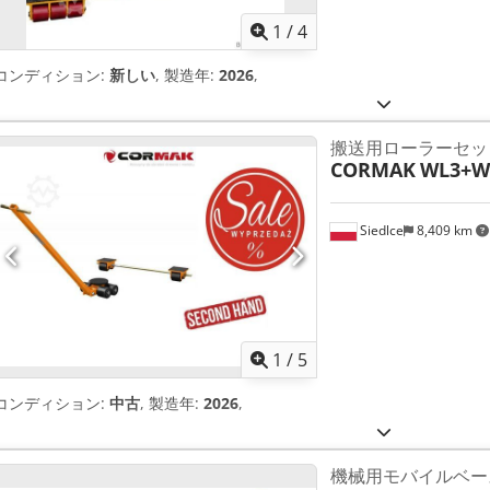
1
/
4
コンディション:
新しい
, 製造年:
2026
,
搬送用ローラーセッ
CORMAK
WL3+WF
Siedlce
8,409 km
1
/
5
コンディション:
中古
, 製造年:
2026
,
機械用モバイルベー