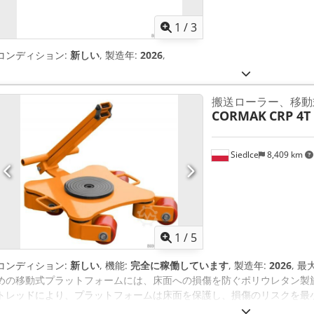
1
/
3
コンディション:
新しい
, 製造年:
2026
,
搬送ローラー、移動
CORMAK
CRP 4T
Siedlce
8,409 km
1
/
5
コンディション:
新しい
, 機能:
完全に稼働しています
, 製造年:
2026
, 
めの移動式プラットフォームには、床面への損傷を防ぐポリウレタン製
トレッドにより、プラットフォームは床面を保護し、損傷のリスクを最
重量物の正 確かつ安全な搬送が求められる場所に最適なソリューション