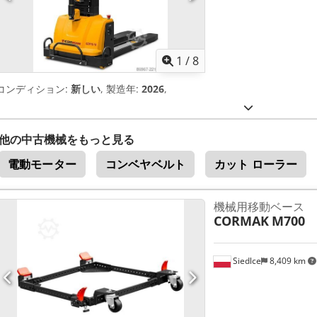
1
/
8
コンディション:
新しい
, 製造年:
2026
,
他の中古機械をもっと見る
電動モーター
コンベヤベルト
カット ローラー
機械用移動ベース
CORMAK
M700
Siedlce
8,409 km