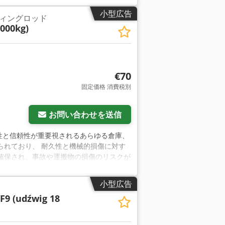
は、信頼性の高い搬送ツールであるだけで
小型広告
ィングロッド
リューションです。ポリウレタン製トレッ
3000kg)
るとともに、機械および床面への損傷のリ
ローラーを使用することで、搬送物は床面
ルプラットフォームは、作業面の種類を問
と耐久性を維持 するために不可欠です。
いないときにプラットフォームを簡単に保
€70
、特に保管スペースが限られている場合に
固定価格 消費税別
ムは、輸送中の快適性と機能性だけでな
利点は、すべてのローラーが回転することです。こ
きます 。 技術仕様 ローラーサイズ
お問い合わせを送信
積 Ø175 mm 支持点 1点 ドローバー長さ
、堅牢性と信頼性が重要視されるあらゆる倉庫、
られており、 耐久性と機械的損傷に対す
確保され、事故や運搬物の損傷のリスクが
の吊り上げ能力を備えた輸送レバーは、さまざ
ンです。小規模な作業場 にも、大規模な
小型広告
チール構造、移動しやすい運搬用ホイール、
9 (udźwig 18
ーは 重い荷物の持ち上げや移動に欠かせ
めの信頼性の高いツールをお探しの場 合
期待に応えます。作業効率を高め、使用の安