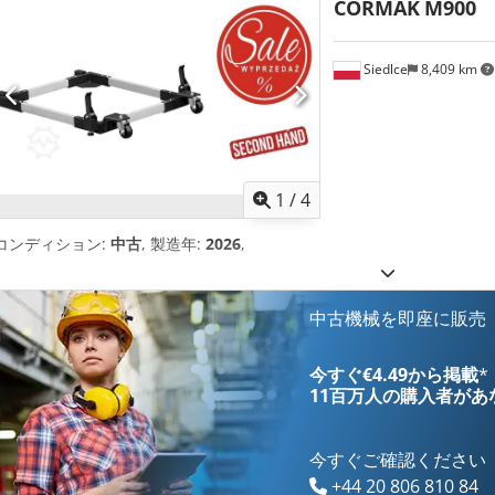
CORMAK
M900
Siedlce
8,409 km
1
/
4
コンディション:
中古
, 製造年:
2026
,
中古機械を即座に販売
今すぐ€4.49から掲載
*
11百万人の購入者
があ
今すぐご確認ください
+44 20 806 810 84