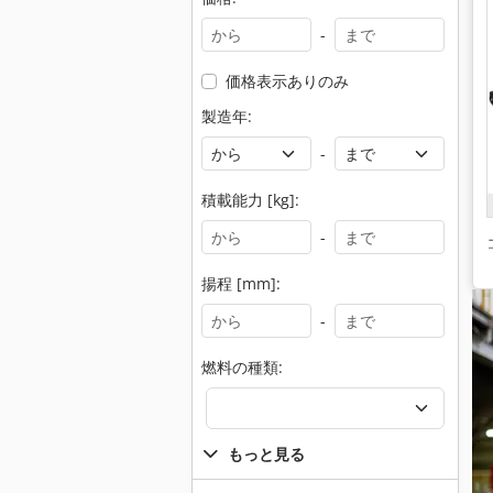
-
価格表示ありのみ
製造年:
-
積載能力 [kg]:
-
揚程 [mm]:
-
燃料の種類:
もっと見る