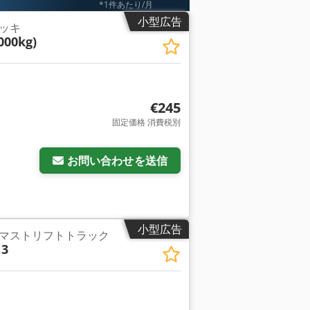
*1件あたり/月
小型広告
ッキ
000kg)
€245
固定価格 消費税別
お問い合わせを送信
小型広告
マストリフトトラック
13