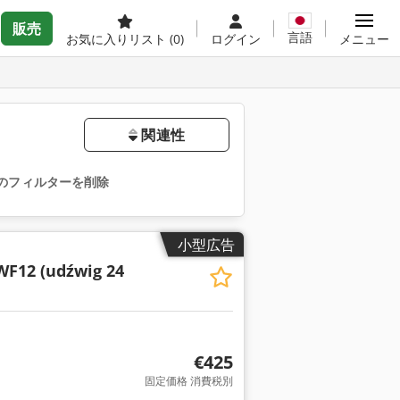
販売
言語
お気に入りリスト
(0)
ログイン
メニュー
関連性
のフィルターを削除
小型広告
F12 (udźwig 24
€425
固定価格 消費税別