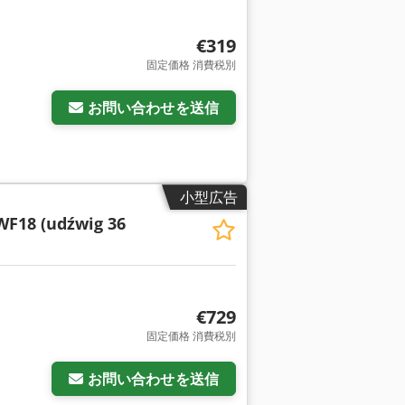
にお問い合わせの上、弊社の輸送レバーを
fx Apevxq Nhoisf 技術的パラメ
€319
レートの厚さ: 11 mm ノーズプレート幅: 65
固定価格 消費税別
お問い合わせを送信
小型広告
F18 (udźwig 36
€729
固定価格 消費税別
お問い合わせを送信