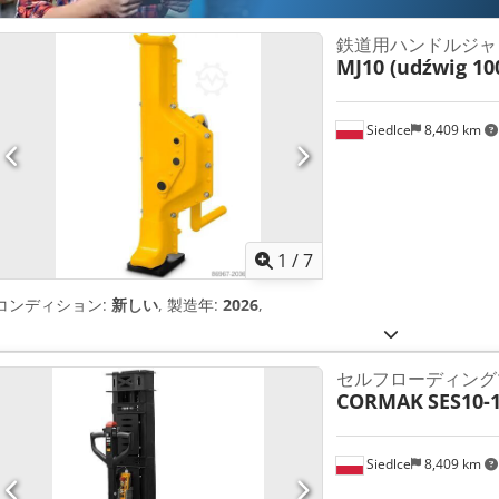
鉄道用ハンドルジャ
MJ10 (udźwig 10
Siedlce
8,409 km
1
/
7
コンディション:
新しい
, 製造年:
2026
,
セルフローディング
CORMAK
SES10-
Siedlce
8,409 km