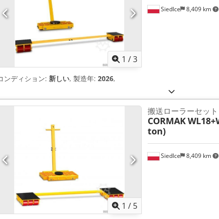
全性を確保する実証済みのソリューションを選択し てください。 弊社
Siedlce
8,409 km
ご購入ください。当社製品の使用により最高の品質と満足を保証します。 Crjdp
ータ: 耐荷重: 3000 kg 全長：1400mm パイプ径: 38x3 mm ノーズプ
mm 重量: 約8kg
1
/
3
コンディション:
新しい
, 製造年:
2026
,
搬送ローラーセット
CORMAK
WL18+W
ton)
Siedlce
8,409 km
1
/
5