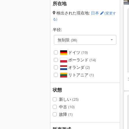
所在地
検出された現在地:
日本
(変更す
る)
半径:
無制限
(36)
ドイツ
(19)
ポーランド
(14)
オランダ
(2)
リトアニア
(1)
状態
新しい
(25)
中古
(10)
故障
(1)