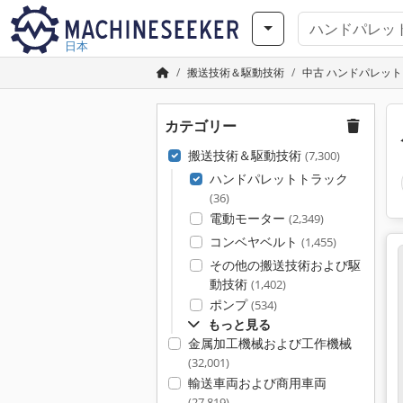
日本
搬送技術＆駆動技術
中古 ハンドパレッ
カテゴリー
搬送技術＆駆動技術
(7,300)
ハンドパレットトラック
(36)
電動モーター
(2,349)
コンベヤベルト
(1,455)
その他の搬送技術および駆
動技術
(1,402)
ポンプ
(534)
もっと見る
金属加工機械および工作機械
(32,001)
輸送車両および商用車両
(27,819)