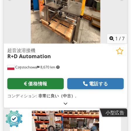
1
/
7
超音波溶接機
R+D Automation
Częstochowa
8,670 km
価格情報
電話する
コンディション:
非常に良い（中古）
,
小型広告