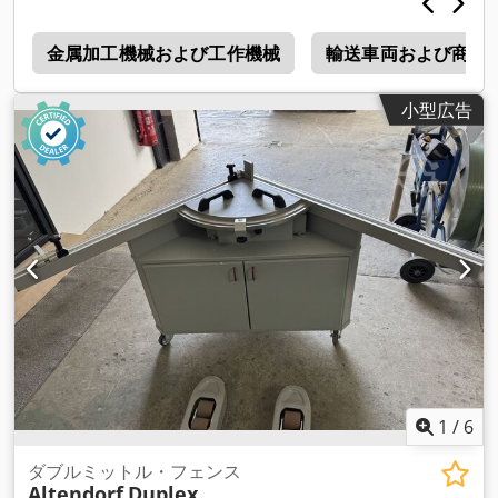
ェ
金属加工機械および工作機械
輸送車両および商用
小型広告
1
/
6
ダブルミットル・フェンス
Altendorf
Duplex