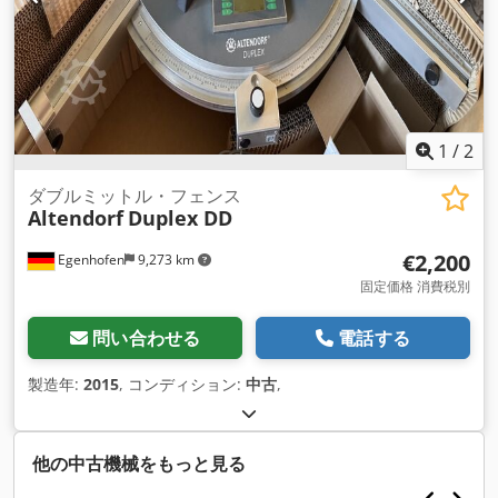
1
/
2
ダブルミットル・フェンス
Altendorf
Duplex DD
€2,200
Egenhofen
9,273 km
固定価格 消費税別
問い合わせる
電話する
製造年:
2015
, コンディション:
中古
,
他の中古機械をもっと見る