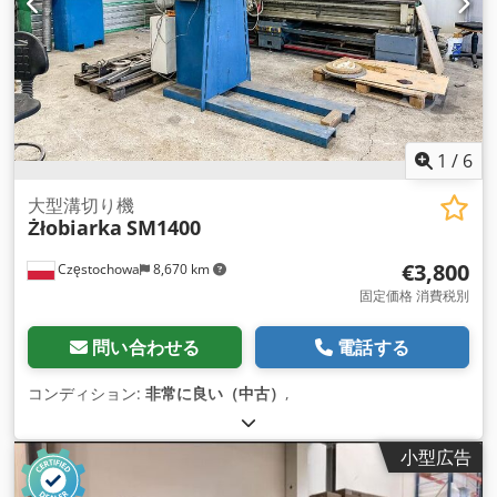
1
/
6
大型溝切り機
Żłobiarka
SM1400
€3,800
Częstochowa
8,670 km
固定価格 消費税別
問い合わせる
電話する
コンディション:
非常に良い（中古）
,
小型広告