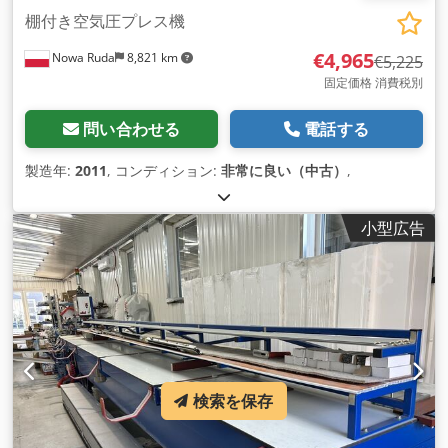
棚付き空気圧プレス機
€4,965
Nowa Ruda
8,821 km
€5,225
固定価格 消費税別
問い合わせる
電話する
製造年:
2011
, コンディション:
非常に良い（中古）
,
小型広告
検索を保存