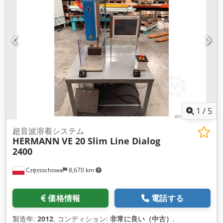
1
/
5
超音波溶着システム
HERMANN
VE 20 Slim Line Dialog
2400
Częstochowa
8,670 km
価格情報
電話する
製造年:
2012
, コンディション:
非常に良い（中古）
,