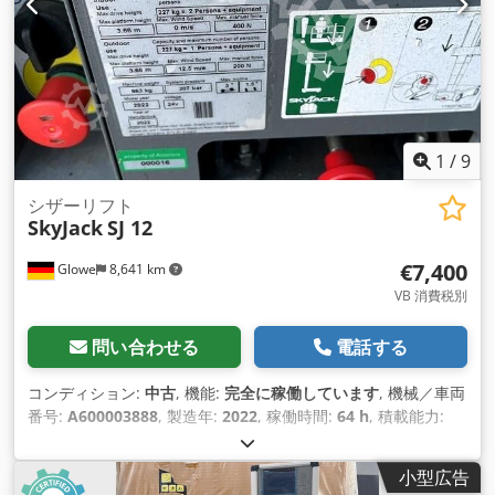
1
/
9
シザーリフト
SkyJack
SJ 12
€7,400
Glowe
8,641 km
VB 消費税別
問い合わせる
電話する
コンディション:
中古
, 機能:
完全に稼働しています
, 機械／車両
番号:
A600003888
, 製造年:
2022
, 稼働時間:
64 h
, 積載能力:
227 kg（キログラム）
, 揚程:
3,660 mm
, 燃料の種類:
電気
, バ
ッテリー電圧:
24 V
, 総重量:
863 kg（キログラム）
, 装備:
CEマ
小型広告
ーキング
,