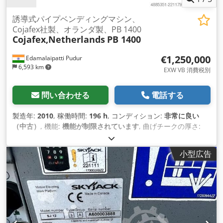
誘導式パイプベンディングマシン、
Cojafex社製、オランダ製、PB 1400
Cojafex,Netherlands
PB 1400
€1,250,000
Edamalaipatti Pudur
6,593 km
EXW VB 消費税別
問い合わせる
電話する
製造年:
2010
, 稼働時間:
196 h
, コンディション:
非常に良い
（中古）
, 機能:
機能が制限されています
, 曲げチークの厚さ:
100 mm
, 追加装備機能:
Separate Bending Arm Available
,
最小曲げ半径:
700 mm
,
小型広告