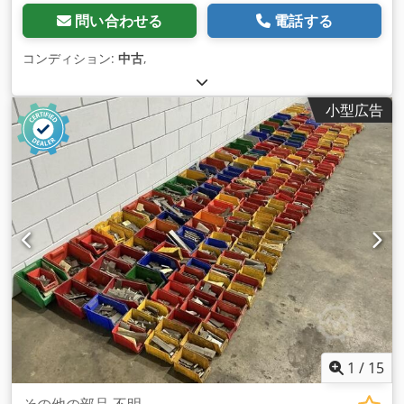
問い合わせる
電話する
コンディション:
中古
,
小型広告
1
/
15
その他の部品 不明