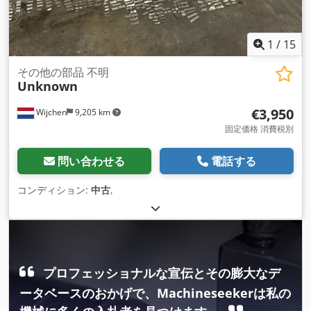
1
/
15
その他の部品 不明
Unknown
€3,950
Wijchen
9,205 km
固定価格 消費税別
問い合わせる
電話する
コンディション:
中古
,
プロフェッショナルな宣伝とその膨大なデ
ータベースのおかげで、Machineseekerは私の