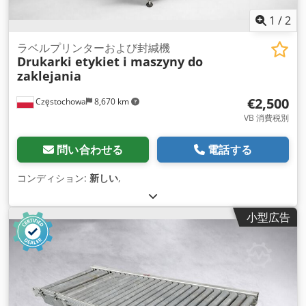
1
/
2
ラベルプリンターおよび封緘機
Drukarki etykiet i maszyny do
zaklejania
€2,500
Częstochowa
8,670 km
VB 消費税別
問い合わせる
電話する
コンディション:
新しい
,
小型広告