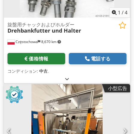
1
/
4
旋盤用チャックおよびホルダー
Drehbankfutter und Halter
Częstochowa
8,670 km
価格情報
電話する
コンディション:
中古
,
小型広告