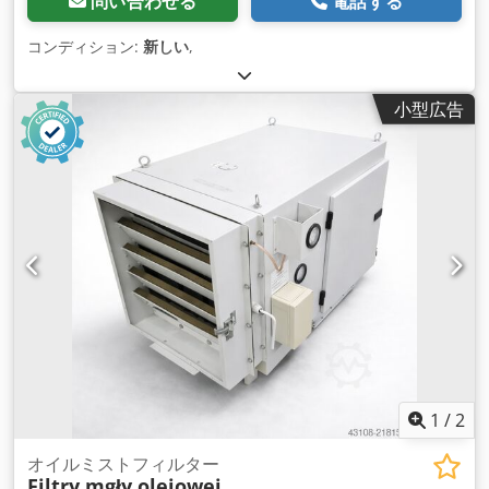
問い合わせる
電話する
コンディション:
新しい
,
小型広告
1
/
2
オイルミストフィルター
Filtry mgły olejowej