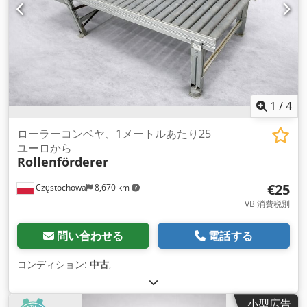
1
/
4
ローラーコンベヤ、1メートルあたり25
ユーロから
Rollenförderer
€25
Częstochowa
8,670 km
VB 消費税別
問い合わせる
電話する
コンディション:
中古
,
小型広告