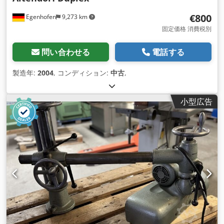
€800
Egenhofen
9,273 km
固定価格 消費税別
問い合わせる
電話する
製造年:
2004
, コンディション:
中古
,
小型広告