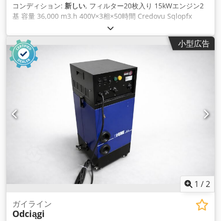
コンディション:
新しい
, フィルター20枚入り 15kWエンジン2
基 容量 36,000 m3.h 400V×3相×50時間 Credovu Sqlopfx
Adpof 3つのファン速度 おおよその寸法: 5m 3m×2m シリア
ルナンバー： 20-1-267 製造年：2020年
小型広告
1
/
2
ガイライン
Odciągi