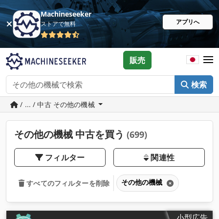
Machineseeker
アプリへ
ストアで無料
販売
検索
/ ... / 中古 その他の機械
その他の機械 中古を買う
(699)
フィルター
関連性
その他の機械
すべてのフィルターを削除
小型広告