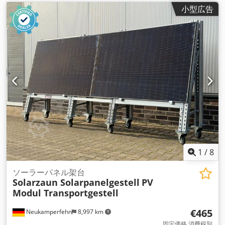
小型広告
1
/
8
ソーラーパネル架台
Solarzaun Solarpanelgestell
PV
Modul Transportgestell
€465
Neukamperfehn
8,997 km
固定価格 消費税別