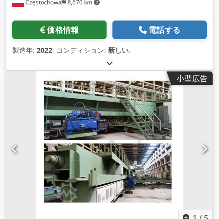
Częstochowa
8,670 km
価格情報
電話する
製造年:
2022
, コンディション:
新しい
,
小型広告
1
/
5