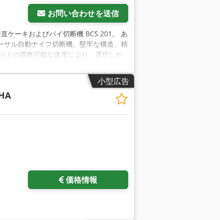
お問い合わせを送信
い垂直ケーキおよびパイ切断機 BCS 201。 あ
ーサル自動ナイフ切断機。堅牢な構造、精
ヘッドの調整可能な速度により、選択した
格と小型サイズを組み合わせたこの切断機
 130 x 110 x 高さ148cm。消
小型広告
.6 ～ 0.8 MPa、流量は 200 ～ 300
 HA
ル付きの垂直自動ケーキ＆パイカッター（スラ
外観と構造 に影響を与えずに、正方形や
 の助けにより、タッチスクリーンで切断部品のパラ
の切断プログラムをメモリに保存できます。
部に設置されています。ナイフの両刃は食
ています。刃の洗浄と加熱の自動システム
のさまざまなケーキやタルトを切断できま
さらに画像をリクエスト
かにきれいに切ることができます。 - 長
トレイ (直径各 30 cm) に簡単に交換でき
価格情報
により、機械を目的の場所に簡単に移動でき
い釉薬やチョコレートなどの表面を均一にカ
つのサーボ モーターにより、切断パラメー
同じなので、追加のチェックが不要になりま