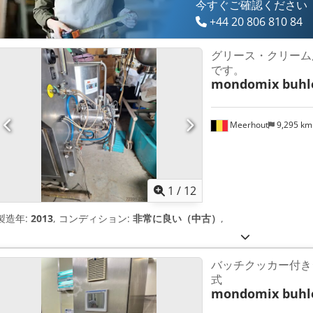
今すぐご確認ください
+44 20 806 810 84
グリース・クリーム
です。
mondomix buhl
Meerhout
9,295 k
1
/
12
製造年:
2013
, コンディション:
非常に良い（中古）
,
バッチクッカー付き
式
mondomix buhl