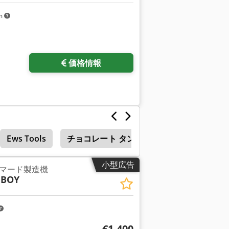
km
価格情報
Ews Tools
チョコレート タンク
溶解 炉
小型広告
マード製造機
 BOY
€1,400