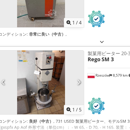
1
/
4
コンディション:
非常に良い（中古）
,
製菓用ビーター 20-30
Rego
SM 3
Rzeszów
8,579 km
1
/
5
コンディション:
良好（中古）
, 731 USED 製菓用ビーター、モデルSM 3、
Tgxspfx Ap Aof 外形寸法（単位cm）： - W 65, - D 70, - H 165