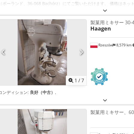
（ポーランド、36-068 Bachórz）にてご覧いただけます。 価格は
を話します。
製菓用ミキサー 30-4
Haagen
Rzeszów
8,579 km
1
/
7
コンディション:
良好（中古）
,
製菓用ミキサー、60/4