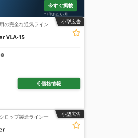
今すぐ掲載
*1件あたり/月
小型広告
用の完全な通気ライン
er
VLA-15
m
価格情報
小型広告
シロップ製造ライン一
er