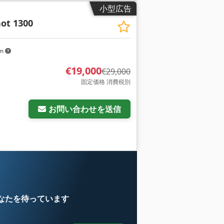
小型広告
最大限に高めることができます。 - 電子
品質の自動ブレードクリーニング システ
ot 1300
手動で拭く必要がなくなります。洗浄シス
じて製品残留物を機械的に除去することが
km
€19,000
€29,000
固定価格 消費税別
お問い合わせを送信
売
なたを待っています