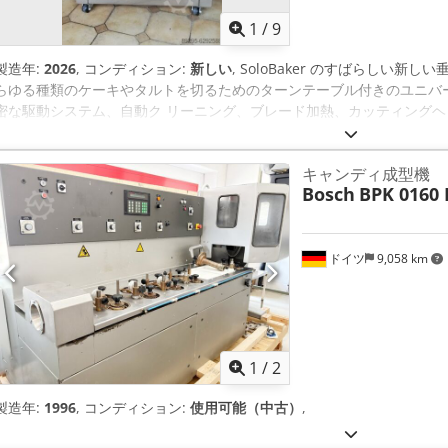
1
/
9
製造年:
2026
, コンディション:
新しい
, SoloBaker のすばらしい新し
らゆる種類のケーキやタルトを切るためのターンテーブル付きのユニバ
密な駆動システム、自動ク リーニング、ブレード加熱、カッティング
製品にデバイスを適合させるほぼ無限の可能性が提供されま す。低価
は、小規模および大規模の菓子製造業に適した経済的なソリューションです。 寸法
キャンディ成型機
費電力1.2kW。電圧: 単相 230V 50Hz、電圧安定装置付き。必要な空気接続は 0
Bosch
BPK 0160
l/min (切断速度によって異なります)。 1年間の保証 ターンテーブ
イシングマシン）で、あらゆる種類のケーキやタルトを、その魅力的な
三角形に素早くカットします。 Crjdpfx Apshabdpe Asf PLC
メータを簡単に設定でき、内蔵マイクロプロセッサにより最大 20 個
ドイツ
9,058 km
機械のカバーはステンレス製です。 9リットルのエアタンクが機械の前
品に安全なステンレス鋼で作られており、精密な駆動システムを 備え
と調整可能な切断速度により、この機械は最大有効高さ 80 mm まで
す。 主な特徴: - 反対方向に振動する二枚刃ナイフにより、ケーキを滑ら
方形トレイ付きの滑り止めターンテーブル (40 x 60 cm) は、2 つの丸型
1
/
2
ます。 - 丸いケーキを2つ同時にカットします。 - ロック可能な車輪
ます。 - ナイフを最高 100°C まで加熱する誘導システムにより、硬
製造年:
1996
, コンディション:
使用可能（中古）
,
ットできます。 - ナイフとテーブルの回転の正確な操作を保証する 2 
タの高精度が実現されます。 - ケーキのピースの重量、形状、体積は