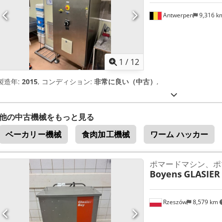
Antwerpen
9,316 
1
/
12
製造年:
2015
, コンディション:
非常に良い（中古）
,
他の中古機械をもっと見る
ベーカリー機械
食肉加工機械
ワーム ハッカー
ポマードマシン、ポ
Boyens
GLASIER
Rzeszów
8,579 km