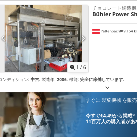
す。 - ナイフの上下速度は製品の特性に応じて調整されるため、生産性を
チョコレート鋳造機
空気圧制御により、機械のスムーズで正確な動作が保証されます。 - 高
Bühler
Power Sh
ムにより、カットされた製品の完璧な外観が保証され、カットのたびに
テムには、戻りバルブ (ロッド) と特殊な収集容器への空気の流れを通
Pettenbach
9,154 
含まれます。
1
/
6
コンディション:
中古
, 製造年:
2006
, 機能:
完全に稼働しています
,
すぐに 製菓機械 を販
今すぐ€4.49から掲載
*
11百万人の購入者
があ