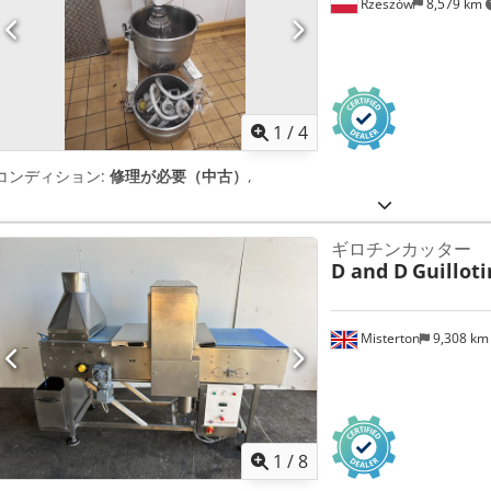
Rzeszów
8,579 km
1
/
4
コンディション:
修理が必要（中古）
,
ギロチンカッター
D and D
Guilloti
Misterton
9,308 k
1
/
8