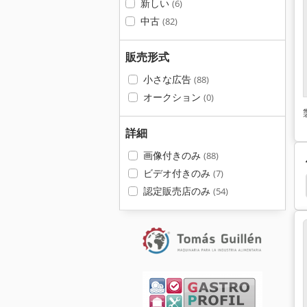
新しい
(6)
中古
(82)
販売形式
小さな広告
(88)
オークション
(0)
詳細
画像付きのみ
(88)
ビデオ付きのみ
(7)
振動 コンベア
チョコレート マシン
スライサー
認定販売店のみ
(54)