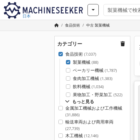
日本
食品技術
中古 製菓機械
カテゴリー
食品技術
(7,037)
製菓機械
(88)
ベーカリー機械
(1,787)
食肉加工機械
(1,383)
飲料機械
(1,034)
果物加工・野菜加工
(522)
もっと見る
金属加工機械および工作機械
(31,886)
輸送車両および商用車両
(27,739)
木工機械
(12,146)