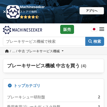
Machineseeker
アプリへ
ストアで無料
販売
検索
/ ... / 中古 ブレーキサービス機械
ブレーキサービス機械 中古を買う
(4)
トップカテゴリ
ブレーキシュー研削盤
2
乗用車用ブレーキディスク旋盤
1