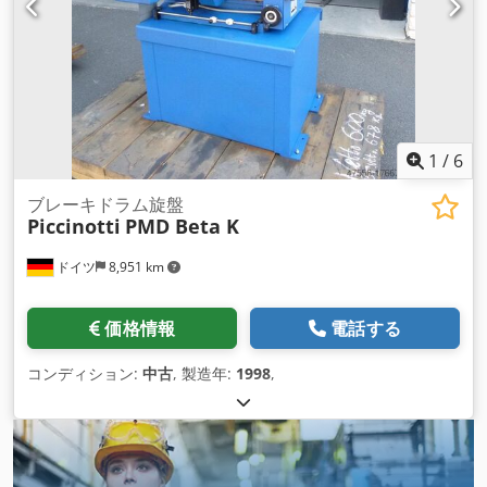
1
/
6
ブレーキドラム旋盤
Piccinotti
PMD Beta K
ドイツ
8,951 km
価格情報
電話する
コンディション:
中古
, 製造年:
1998
,