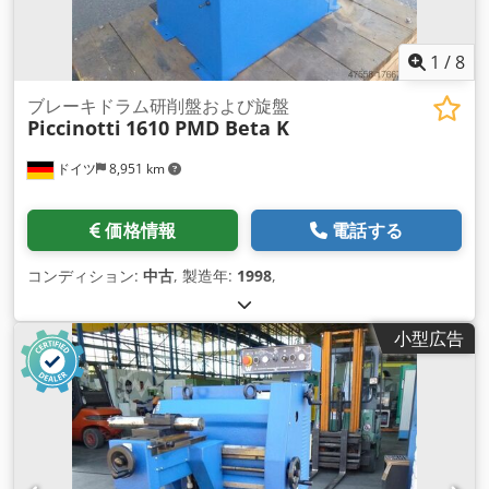
1
/
8
ブレーキドラム研削盤および旋盤
Piccinotti
1610 PMD Beta K
ドイツ
8,951 km
価格情報
電話する
コンディション:
中古
, 製造年:
1998
,
小型広告