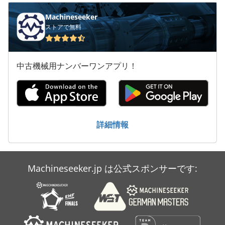
工業用ミシン
Machineseeker
ストアで無料
建設 用 クレーン
引き出しキャビネット
中古機械用ナンバーワンアプリ！
洗車
産業 用 ロボット
産業用ロボット
詳細情報
産業用掃除機
Machineseeker.jp は公式スポンサーです: