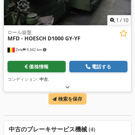
1
/
10
ロール旋盤
MFD - HOESCH
D1000 GY-YF
Zele
9,342 km
価格情報
電話する
コンディション:
中古
,
検索を保存
中古のブレーキサービス機械
(4)