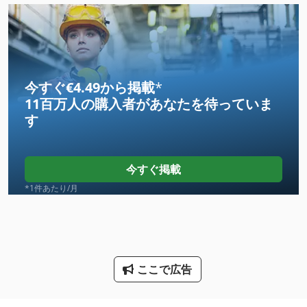
Ls 703
Meh 5 2 1 8 B
Mvh 5 1 4 B
今すぐ€4.49から掲載
*
11百万人の購入者
があなたを待っていま
Ng 200
す
その他
その他 の アクセサリー
今すぐ掲載
サービス ステーション
*1件あたり/月
サービス バス
サーボモーター
ここで広告
トラック
ブレーキ パッドのリベット プレス