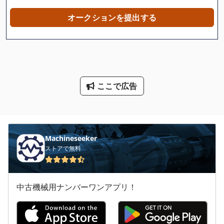
卓上 ボール盤
オークションを提出する
卓上 旋盤
歯車研削盤
汎用 フライス盤
ここで広告
汎用 旋盤
汎用旋盤
油圧プレスブレーキ
Machineseeker
ストアで無料
産業用掃除機
用紙計数機
中古機械用ナンバーワンアプリ！
自動 旋盤
自動ボール盤