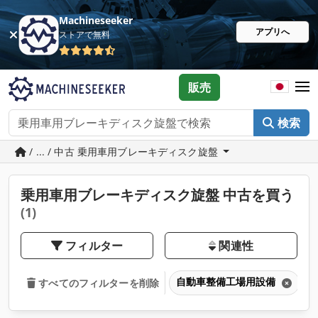
Machineseeker
アプリへ
ストアで無料
販売
検索
/ ... / 中古 乗用車用ブレーキディスク旋盤
乗用車用ブレーキディスク旋盤 中古を買う
(1)
フィルター
関連性
自動車整備工場用設備
すべてのフィルターを削除