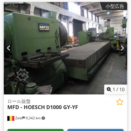
小型広告
1
/
10
ロール旋盤
MFD - HOESCH
D1000 GY-YF
Zele
9,342 km