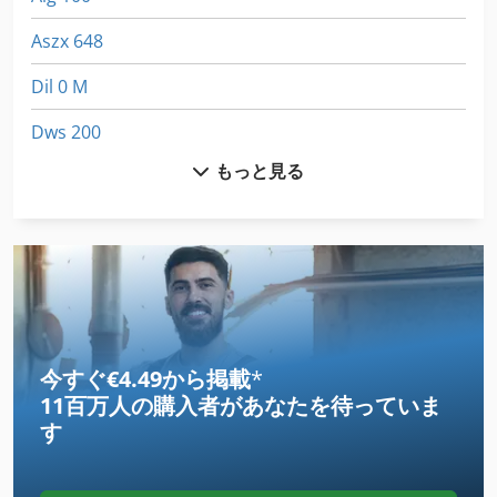
Aszx 648
Dil 0 M
Dws 200
もっと見る
Fngj 20
Germany
Hsc 20 Linear
International 433
Ls 703
今すぐ€4.49から掲載
*
11百万人の購入者
があなたを待っていま
Ng 200
す
その他
その他 の アクセサリー