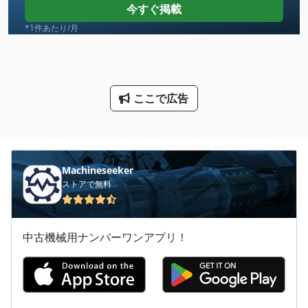
今すぐ掲載
サーボモーター
*1件あたり/月
ファン 送風機
工業用ミシン
ここで広告
建設 用 クレーン
歯車 モーター
油圧モーター
Machineseeker
ストアで無料
洗車
産業 用 ロボット
中古機械用ナンバーワンアプリ！
産業用ロボット
産業用掃除機