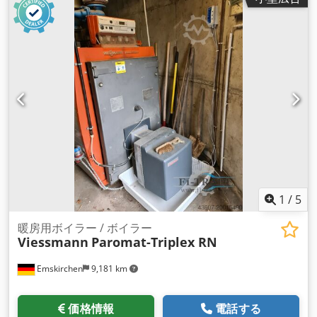
1
/
5
暖房用ボイラー / ボイラー
Viessmann
Paromat-Triplex RN
Emskirchen
9,181 km
価格情報
電話する