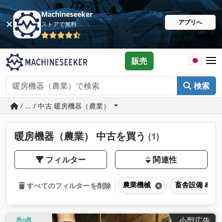
Machineseeker
アプリへ
ストアで無料
販売
検索
/ ... / 中古 暖房機器（農業）
暖房機器（農業） 中古を買う
(1)
フィルター
関連性
農業機械
畜舎設備 & 
すべてのフィルターを削除
小型広告