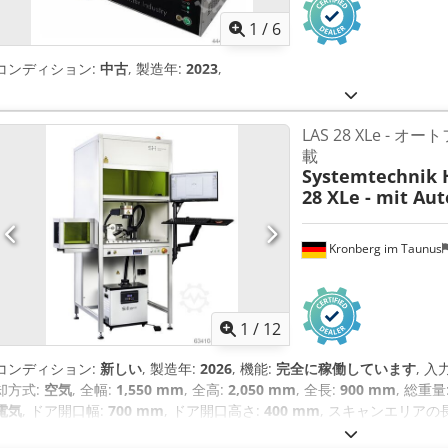
1
/
6
コンディション:
中古
, 製造年:
2023
,
LAS 28 XLe -
載
Systemtechnik 
28 XLe - mit Au
Kronberg im Taunus
1
/
12
コンディション:
新しい
, 製造年:
2026
, 機能:
完全に稼働しています
, 入
却方式:
空気
, 全幅:
1,550 mm
, 全高:
2,050 mm
, 全長:
900 mm
, 総重量
電気
, ドア開口幅:
700 mm
, ドア開口高さ:
400 mm
, スキャンエリアの
周囲温度（最小）:
15 °C
, 周囲温度（最大）:
35 °C
, 入力周波数:
50 ヘ