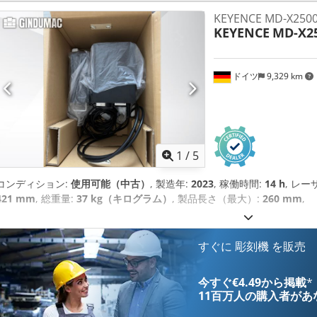
KEYENCE MD-X250
KEYENCE
MD-X2
ドイツ
9,329 km
1
/
5
コンディション:
使用可能（中古）
, 製造年:
2023
, 稼働時間:
14 h
, レー
421 mm
, 総重量:
37 kg（キログラム）
, 製品長さ（最大）:
260 mm
,
すぐに 彫刻機 を販売
今すぐ€4.49から掲載
*
11百万人の購入者
があ