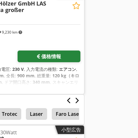
Hölzer GmbH
LAS
ra großer
9,230 km
価格情報
力電圧:
230 V
, 入力電流の種類:
エアコン
,
mm
, 全長:
900 mm
, 総重量:
120 kg（キロ
m
, ドア開口高さ:
340 mm
, スキャンエリ
800 mm
, レーザー波長:
1,064 nm
, 作業
 °C
, 周囲温度（最大）:
35 °C
, 入力周波
Trotec
Laser
Faro Laser Tracker
小型広告
0Watt