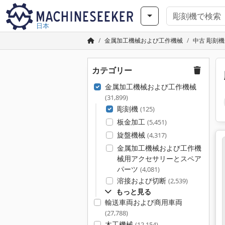
日本
金属加工機械および工作機械
中古 彫刻機
カテゴリー
金属加工機械および工作機械
(31,899)
彫刻機
(125)
板金加工
(5,451)
旋盤機械
(4,317)
金属加工機械および工作機
械用アクセサリーとスペア
パーツ
(4,081)
溶接および切断
(2,539)
もっと見る
輸送車両および商用車両
(27,788)
木工機械
(12,154)