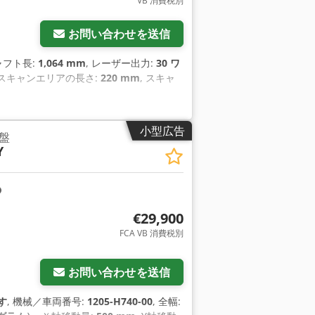
VB 消費税別
さらに画像をリクエスト
お問い合わせを送信
シャフト長:
1,064 mm
, レーザー出力:
30 ワ
 スキャンエリアの長さ:
220 mm
, スキャ
小型広告
盤
Y
€29,900
FCA VB 消費税別
お問い合わせを送信
す
, 機械／車両番号:
1205-H740-00
, 全幅: