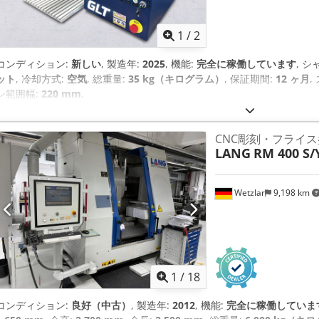
1
/
2
コンディション:
新しい
, 製造年:
2025
, 機能:
完全に稼働しています
, 
ット
, 冷却方式:
空気
, 総重量:
35 kg（キログラム）
, 保証期間:
12 ヶ月
,
ン範囲幅:
220 mm
,
CNC彫刻・フライス
LANG
RM 400 S/
Wetzlar
9,198 km
1
/
18
コンディション:
良好（中古）
, 製造年:
2012
, 機能:
完全に稼働していま