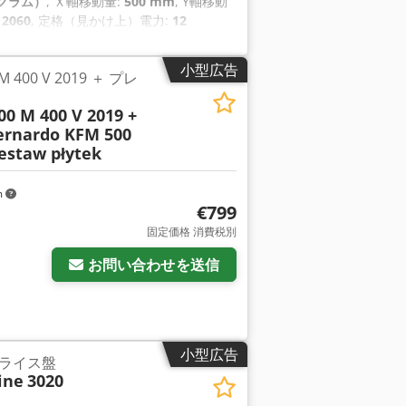
ログラム）
, Ｘ軸移動量:
500 mm
, Y軸移動
2060
, 定格（見かけ上）電力:
12
小型広告
 M 400 V 2019 ＋ プレ
0 M 400 V 2019 +
ernardo KFM 500
zestaw płytek
m
€799
固定価格 消費税別
お問い合わせを送信
小型広告
フライス盤
ine
3020