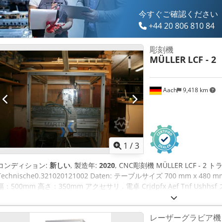
今すぐご確認ください
+44 20 806 810 84
彫刻機
MÜLLER
LCF - 2
Aach
9,418 km
1
/
3
コンディション:
新しい
, 製造年:
2020
, CNC彫刻機 MÜLLER LCF - 2 ト
Technische0.321020121002 Daten: テーブルサイズ 700 mm x 4
幅：500mm 高さ：350mm アクセサリ . 電卓 Crjdpfx Aef Tnf U
ア コントロール クレスカッター 真空ポンプ バルブスプレー verschと
レーザーグラビア機 LAS