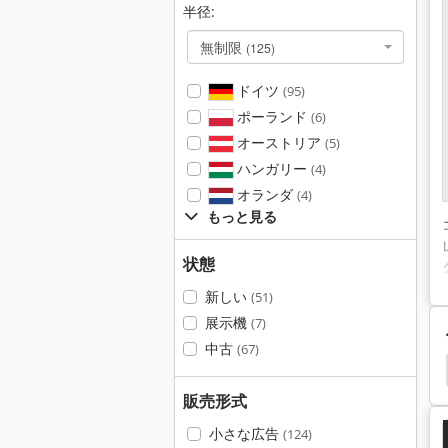
半径:
無制限
(125)
ドイツ
(95)
ポーランド
(6)
オーストリア
(5)
ハンガリー
(4)
オランダ
(4)
もっと見る
状態
新しい
(51)
展示機
(7)
中古
(67)
Baisheng Laser
Koelle Adh 50
Masturn 50
販売形式
小さな広告
(124)