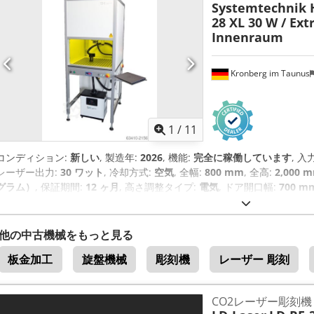
Systemtechnik 
28 XL 30 W / Ext
Innenraum
Kronberg im Taunus
1
/
11
コンディション:
新しい
, 製造年:
2026
, 機能:
完全に稼働しています
, 入
レーザー出力:
30 ワット
, 冷却方式:
空気
, 全幅:
800 mm
, 全高:
2,000 
グラム）
, 保証期間:
12 ヶ月
, 高さ調整タイプ:
電気
, ドア開口幅:
700 m
アの長さ:
150 mm
, スキャン範囲幅:
150 mm
, 入力電流:
16 A
, 必要幅:
高さ:
900 mm
, 設置スペース要件 長さ:
900 mm
, 周囲温度（最小）:
15
数:
50 ヘルツ
, レーザータイプ:
ファイバーレーザー
, 装備:
煙抽出
,
他の中古機械をもっと見る
板金加工
旋盤機械
彫刻機
レーザー 彫刻
CO2レーザー彫刻機 3