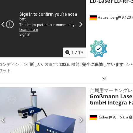
LD-Laser
LD-RF-
Hauzenberg
9,120
1
/
13
コンディション:
新しい
, 製造年:
2025
, 機能:
完全に稼働しています
, 
ワット
,
金属用マーキングレ
Großmann Lase
GmbH
Integra F
Rüthen
9,115 km