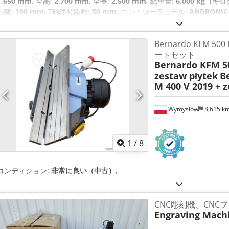
1,650 mm
, 全高:
2,700 mm
, 全長:
2,500 mm
, 総重量:
6,000 kg（キ
距離:
100 mm
, Z軸移動距離:
50 mm
, コントローラモデル:
ANDRONIC 
kVA（キロボルトアンペア）
,
Bernardo KFM 500
ートセット
Bernardo KFM 50
zestaw płytek
B
M 400 V 2019 + 
Wymysłów
8,615 k
1
/
8
コンディション:
非常に良い（中古）
,
CNC彫刻機、CNC
Engraving Mach