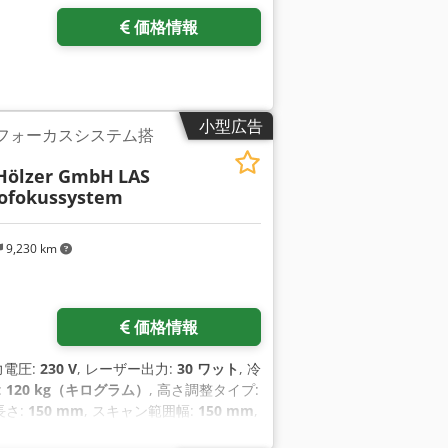
価格情報
小型広告
 オートフォーカスシステム搭
Hölzer GmbH
LAS
tofokussystem
9,230 km
価格情報
力電圧:
230 V
, レーザー出力:
30 ワット
, 冷
:
120 kg（キログラム）
, 高さ調整タイプ:
長さ:
150 mm
, スキャン範囲幅:
150 mm
,
ルツ
,