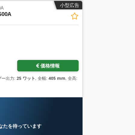
小型広告
0A
500A
価格情報
ザー出力:
25 ワット
, 全幅:
405 mm
, 全高:
なたを待っています