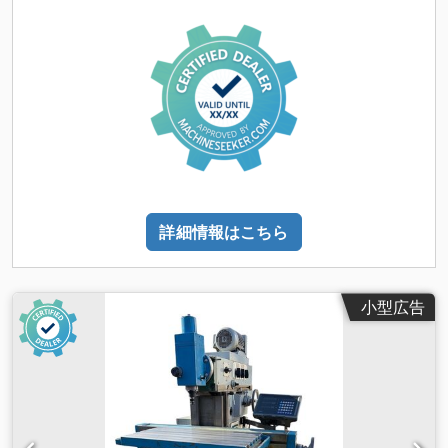
ム）
, 保証期間:
12 ヶ月
, 入力電流:
22 A
, 入力周波数:
50 ヘル
ツ
, 組み込みプログラムサイクル： 位置決め：スピンドルの位
置決め 穴あけ：単純穴、円上の穴 フライス穴：フライスによ
る穴加工 - 単純および円上 アーク：XY、XZ、YZ 平面のアーク
ポケット加工：矩形、円形、不規則 アイランド加工：矩形、円
形、不規則アイランドのフライス加工 プロファイル：矩形、円
形、不規則 ヘリカル加工：スパイラル沈み込み フライス加
工：X、Y、Z各軸の直線または任意の組み合わせ
Crjdpfxewtnxno Ap Hsf 彫刻：文字の彫刻 ねじ切り：タップ
によるねじ切り ねじフライス：成形フライスによるねじ加工
コピー：サイクル群のコピー ミラー：ミラー反転 回転：軸回
詳細情報はこちら
転 繰り返し：サイクル群の繰り返し Gコードエディタ クリッ
プボード
小型広告