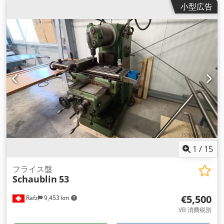
小型広告
mm/min ラピッドトラバース - 縦方向および横方向 4 m/min
Cjdpjk H R H Usfx Ap Hjrf 早送りZ軸 2m/min テーブルサイズ
約1300×350mm 機械質量 約3,8t 外形寸法 約
3050×2350×2320mm 回転式ミーリングヘッドを搭載した可動
式ミーリングユニット： 最大600 mmの手動調整 左右に90°回
転させることができる クイルに取り付けられた垂直ミーリング
スピンドル、100mmまで伸縮可能
1
/
15
フライス盤
Schaublin
53
€5,500
Rafz
9,453 km
VB 消費税別