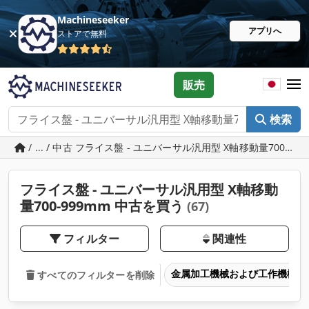
Machineseeker
アプリへ
ストアで無料
販売
検索
/ ... / 中古 フライス盤 - ユニバーサル汎用型 X軸移動量700-99
フライス盤 - ユニバーサル汎用型 X軸移動
量700-999mm 中古を買う
(67)
フィルター
関連性
金属加工機械および工作機械
すべてのフィルターを削除