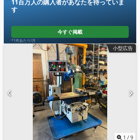
11百万人の購入者
があなたを待っていま
す
今すぐ掲載
*1件あたり/月
小型広告
1
/
9