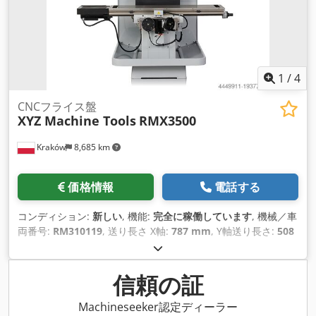
1
/
4
CNCフライス盤
XYZ Machine Tools
RMX3500
Kraków
8,685 km
価格情報
電話する
コンディション:
新しい
, 機能:
完全に稼働しています
, 機械／車
両番号:
RM310119
, 送り長さ X軸:
787 mm
, Y軸送り長さ:
508
mm
, 送り長さ Z軸:
584 mm
, キル径:
105 mm
, テーブル幅:
355 mm
, テーブル長さ:
1,372 mm
, 入力電流の種類:
三相
, 最
大回転速度:
5,000 回転/分
, 回転速度（最小）:
40 回転/分
, テー
信頼の証
ブル荷重:
600 kg（キログラム）
, 総重量:
2,390 kg（キログラ
ム）
, 入力電圧:
400 V
, ワーク重量（最大）:
600 kg（キログラ
Machineseeker認定ディーラー