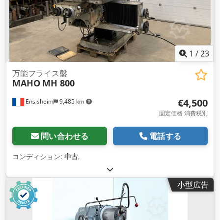
1
/
23
万能フライス盤
MAHO
MH 800
€4,500
Ensisheim
9,485 km
固定価格 消費税別
問い合わせる
電話する
コンディション:
中古
,
小型広告