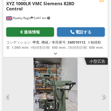
XYZ 1000LR VMC Siemens 828D
Control
Rowley Regis
9,441 km
価格情報
電話する
コンディション:
中古
, 機械／車両番号:
SMD10112
, Ｘ軸移動
量:
1,000 mm
, Y軸移動距離:
500 mm
, Z軸移動距離:
500 mm
,
テーブル長さ:
500 mm
, テーブルの高さ:
1,060 mm
,
小型広告