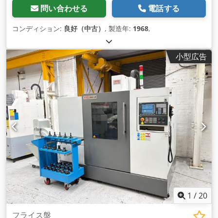
問い合わせる
電話する
コンディション:
良好（中古）
, 製造年:
1968
,
小型広告
1
/
20
フライス盤