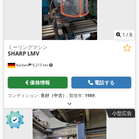
1
/
8
ミーリングマシン
SHARP
LMV
Karben
9,215 km
価格情報
電話する
コンディション:
良好（中古）
, 製造年:
1989
,
小型広告