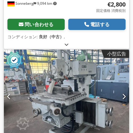
€2,800
Sonneberg
9,094 km
固定価格 消費税別
問い合わせる
電話する
コンディション:
良好（中古）
,
小型広告