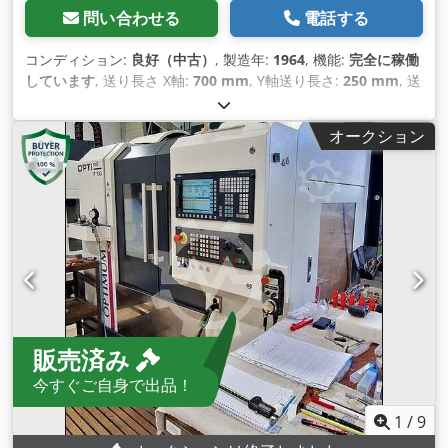
問い合わせる
電話する
コンディション:
良好（中古）
, 製造年:
1964
, 機能:
完全に稼働
しています
, 送り長さ X軸:
700 mm
, Y軸送り長さ:
250 mm
, 送
り長さ Z軸:
490 mm
, Ｘ軸移動量:
700 mm
, Y軸移動距離:
250
mm
, Z軸移動距離:
490 mm
, 全高:
1,720 mm
, 全幅:
1,920
オークション
mm
, 全長:
2,250 mm
, テーブル幅:
305 mm
, テーブル長さ:
1,100 mm
, 総重量:
2,000 kg（キログラム）
, 必要幅:
1,920
mm
, 設置スペース要件 長さ:
2,250 mm
, 必要高さ:
1,720
mm
, 装備:
ドキュメント / マニュアル
,
販売済み
今すぐご自身で出品！
1
/
9