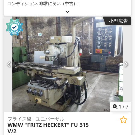
コンディション:
非常に良い（中古）
,
小型広告
1
/
7
フライス盤 - ユニバーサル
WMW "FRITZ HECKERT"
FU 315
V/2