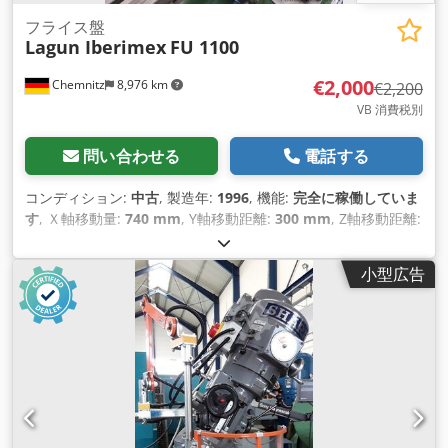
フライス盤
Lagun Iberimex
FU 1100
€2,000
Chemnitz
8,976 km
€2,200
VB 消費税別
問い合わせる
電話する
コンディション:
中古
, 製造年:
1996
, 機能:
完全に稼働していま
す
, Ｘ軸移動量:
740 mm
, Y軸移動距離:
300 mm
, Z軸移動距離:
500 mm
, 主軸回転速度（最大）:
1,800 回転/分
, 主軸回転速度
（最小）:
35 回転/分
, 全高:
2,000 mm
, 全幅:
1,200 mm
, 全長:
小型広告
1,900 mm
, 総重量:
2,000 kg（キログラム）
,