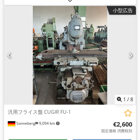
小型広告
1
/
8
汎用フライス盤 CUGIR FU-1
€2,600
Sonneberg
9,094 km
固定価格 消費税別