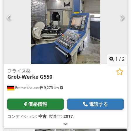
1
/
2
フライス盤
Grob-Werke
G550
Emmelshausen
9,275 km
価格情報
電話する
コンディション:
中古
, 製造年:
2017
,