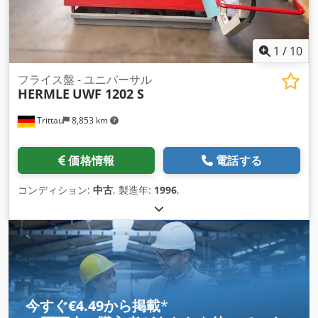
1
/
10
フライス盤 - ユニバーサル
HERMLE
UWF 1202 S
Trittau
8,853 km
価格情報
電話する
コンディション:
中古
, 製造年:
1996
,
今すぐ€4.49から掲載
*