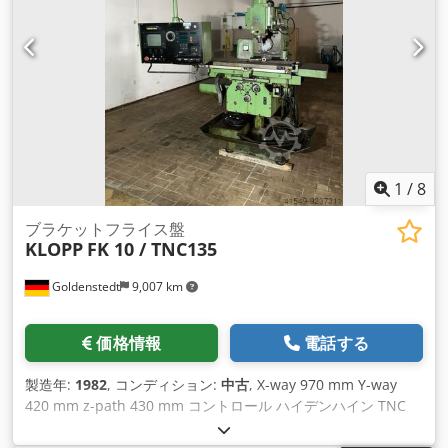
1
/
8
ブラケットフライス盤
KLOPP
FK 10 / TNC135
Goldenstedt
9,007 km
価格情報
電話する
製造年:
1982
, コンディション:
中古
, X-way 970 mm Y-way
420 mm z-path 430 mm コントロール ハイデンハイン TNC
135 スピードステップ12 回転数 31,5-1400rpm 送り範囲 - 縦
方向および横方向 8-2000 mm/min 送り範囲 - 垂直 4-1000