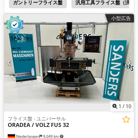
a
ガントリーフライス盤
汎用工具フライス盤（汎用型）
小型広告
1
/
10
フライス盤 - ユニバーサル
ORADEA / VOLZ
FUS 32
Niederlangen
9,049 km