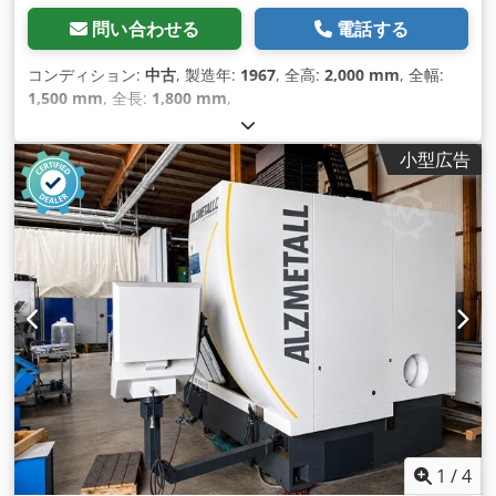
問い合わせる
電話する
コンディション:
中古
, 製造年:
1967
, 全高:
2,000 mm
, 全幅:
1,500 mm
, 全長:
1,800 mm
,
小型広告
1
/
4