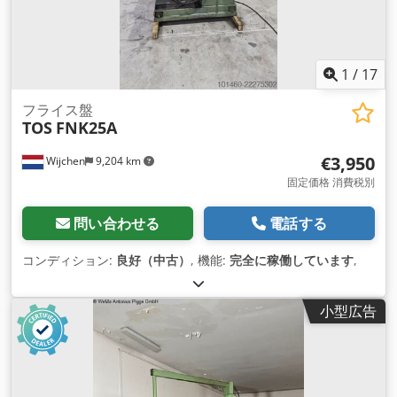
1
/
17
フライス盤
TOS
FNK25A
€3,950
Wijchen
9,204 km
固定価格 消費税別
問い合わせる
電話する
コンディション:
良好（中古）
, 機能:
完全に稼働しています
,
小型広告