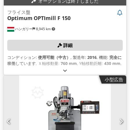
オークションは終了しました
フライス盤
Optimum
OPTImill F 150
ハンガリー
8,945 km
詳細
コンディション:
使用可能（中古）
, 製造年:
2016
, 機能:
完全に
稼働しています
, Ｘ軸移動量:
760 mm
, Y軸移動距離:
430 mm
,
Z軸移動距離:
460 mm
, 主軸回転速度（最大）:
10,000 回転/分
,
コントローラモデル:
Siemens Sinumerik 828D CNC
,
小型広告