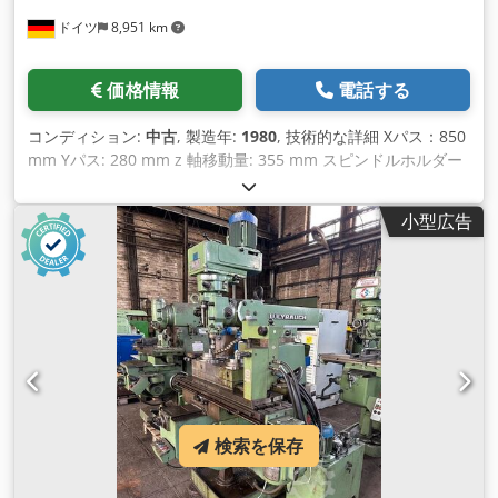
ドイツ
8,951 km
価格情報
電話する
コンディション:
中古
, 製造年:
1980
, 技術的な詳細 Xパス：850
mm Yパス: 280 mm z 軸移動量: 355 mm スピンドルホルダー
ISO: SK 45 / SK 45 主軸頭左右旋回：各90 回転数範囲: 28 -
1400 / 18 step rpm テーブル/水平スピンドル間距離: 最小: 60
小型広告
/ 最大: 180 mm テーブルクランプ面: 1070 x 270 mm テーブル
荷重: 1000 kg テーブル旋回+/-：各45度 送り速度: X+Y: 16 -
800、Z: 5 - 250 mm/min 総所要電力: 8.0 kW 機械重量 約3100
kg 機械寸法 約LxWxH: 2.1 x 1.8 x 2.15 m 制御盤寸法: 長さ: 0.8
x 幅: 0.45 x 高さ: 1.65 m クランプ面： 315 x 1250 mm
Crsdsu Ndf Ispfx Ap Hsf 水平ビーム調整マニュアル 650 mm
テーブルへの取り付け：クランプヘッド Ø 200 mm 3爪チャッ
ク（内爪）、センター高さ 165 mm クーラントシステム ハン
ドクランク ミーリングアーバ Ø 22 x 620 mm、モールディン
グカッタ 80 x Ø 8 mm *
検索を保存