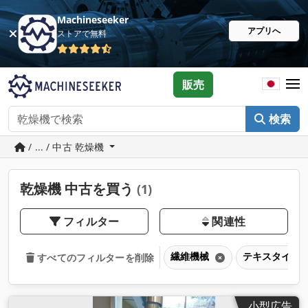
Machineseeker
アプリへ
ストアで無料
販売
検索
/ ... / 中古 乾燥機
乾燥機 中古を買う
(1)
フィルター
関連性
繊維機械
テキスタイル
すべてのフィルターを削除
小型広告