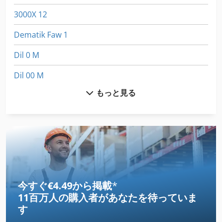
3000X 12
Dematik Faw 1
Dil 0 M
Dil 00 M
もっと見る
Dil 0M
Dws 200
Egv 12
Eitec Gmbh
Fngj 20
今すぐ€4.49から掲載
*
11百万人の購入者
があなたを待っていま
Idx 23
す
International 433