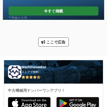
Meh 5 2 1 8 B
今すぐ掲載
Ng 200
*1件あたり/月
Tak 18
X 線 装置
ここで広告
その他
ファン 送風機
乾燥機
Machineseeker
ストアで無料
工業用ミシン
建設 用 クレーン
中古機械用ナンバーワンアプリ！
洗車
産業用掃除機