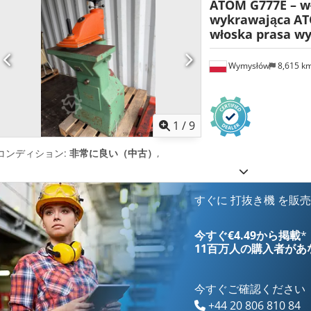
ATOM G777E – w
wykrawająca
AT
włoska prasa w
Wymysłów
8,615 k
1
/
9
コンディション:
非常に良い（中古）
,
すぐに 打抜き機 を販
今すぐ€4.49から掲載
*
11百万人の購入者
があ
今すぐご確認ください
+44 20 806 810 84