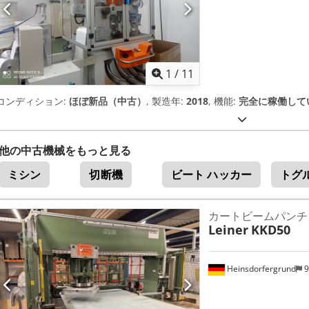
1
/
11
コンディション:
ほぼ新品（中古）
, 製造年:
2018
, 機能:
完全に稼働して
他の中古機械をもっと見る
ミシン
切断機
ビート ハッカー
トグ
カートビームパンチ
Leiner
KKD50
Heinsdorfergrund
9