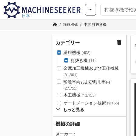
日本
繊維機械
中古 打抜き機
カテゴリー
繊維機械
(408)
打抜き機
(11)
金属加工機械および工作機械
(31,901)
輸送車両および商用車両
(27,755)
木工機械
(12,155)
オートメーション技術
(9,155)
もっと見る
機械の詳細
メーカー：