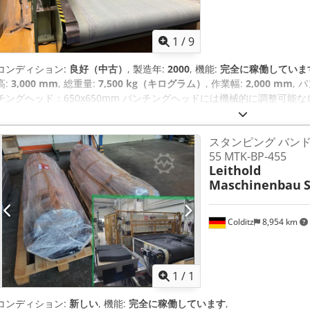
1
/
9
コンディション:
良好（中古）
, 製造年:
2000
, 機能:
完全に稼働していま
高:
3,000 mm
, 総重量:
7,500 kg（キログラム）
, 作業幅:
2,000 mm
, 
チングヘッド：650x650mm パンチングヘッドには機械的に調整可
す（調整を簡素化するためにパンチの深さのデジタルカウ ンター付き） 
機能付き自動クランプジョーフィード付きパンチングベルト Crjdpfxowlu N
スタンピング バンド MT
れている 巻き取り機は配送に含まれません パンチは完璧に動作し、す
55 MTK-BP-455
Leithold
Maschinenbau
Colditz
8,954 km
さらに画像
1
/
1
コンディション:
新しい
, 機能:
完全に稼働しています
,