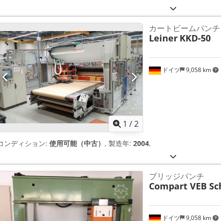
カートビームパンチ
Leiner
KKD-50
ドイツ
9,058 km
1
/
2
コンディション:
使用可能（中古）
, 製造年:
2004
,
ブリッジパンチ
Compart VEB Sc
ドイツ
9,058 km