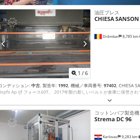
油圧プレス
CHIESA
SANSON 
Drâmbar
8,785 km
1
/
6
コンディション:
中古
, 製造年:
1992
, 機械／車両番号:
97402
, CHIESA
Dspfx Ap Ijf フォース60T。 2017年製の新しいベルトが倉庫に保
コットンパフ製造機
Strema
DC 96
Karlovac
9,283 km