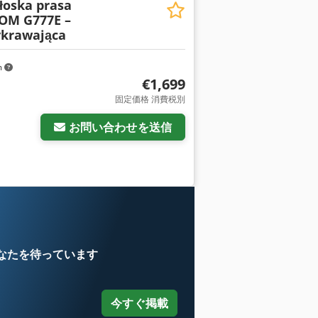
łoska prasa
OM G777E –
ykrawająca
m
€1,699
固定価格 消費税別
お問い合わせを送信
売
なたを待っています
今すぐ掲載