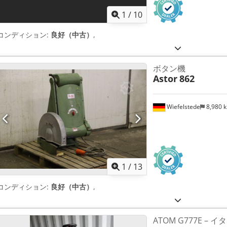
1
/
10
コンディション:
良好（中古）
,
ボタン機
Astor
862
Wiefelstede
8,980 
1
/
13
コンディション:
良好（中古）
,
ATOM G777E –