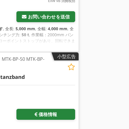
EXW VB 消費税別
お問い合わせを送信
す
, 全長:
5,000 mm
, 全幅:
4,000 mm
, 全
パンチング力:
50 t
, 作業幅：2000mm パン
能なローポイントストップがあり、回転できま
パンチ圧力：50t パンチングベルト振動
 Do Ap Isf 機械にはCNC制御が搭載さ
小型広告
K-BP-50 MTK-BP-
ぐに使用できます。
Stanzband
をリクエスト
価格情報