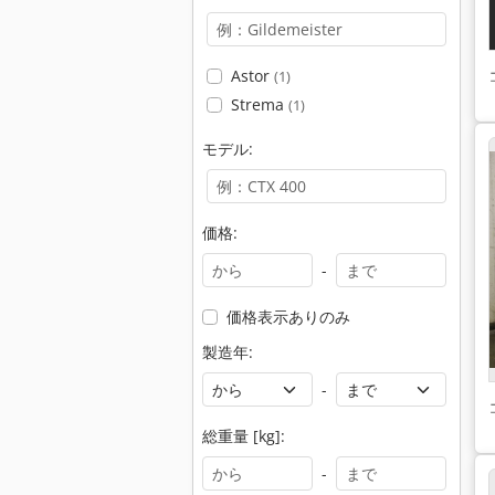
Astor
(1)
Strema
(1)
モデル:
価格:
-
価格表示ありのみ
製造年:
-
総重量 [kg]:
-