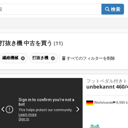
検索
打抜き機 中古を買う
(11)
繊維機械
打抜き機
すべてのフィルターを削除
フットペダル付きト
unbekannt
460/
Wiefelstede
8,980 