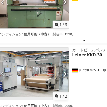
1
/
3
コンディション:
使用可能（中古）
, 製造年:
1990
,
カートビームパンチ
Leiner
KKD-30
ドイツ
9,058 km
1
/
2
コンディション:
使用可能（中古）
, 製造年:
2000
,