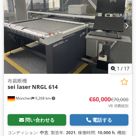
1
/
17
布裁断機
sei laser
NRGL 614
€60,000
München
9,268 km
€70,000
VB 消費税別
問い合わせる
電話する
コンディション:
中古
, 製造年:
2021
, 稼働時間:
10,000 h
, 機能: