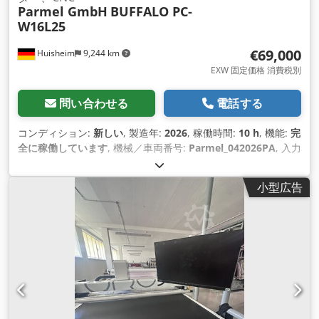
Parmel GmbH
BUFFALO PC-
W16L25
€69,000
Huisheim
9,244 km
EXW 固定価格 消費税別
問い合わせる
電話する
コンディション:
新しい
, 製造年:
2026
, 稼働時間:
10 h
, 機能:
完
全に稼働しています
, 機械／車両番号:
Parmel_042026PA
, 入力
電流の種類:
三相
, 全幅:
2,504 mm
, 全長:
5,768 mm
, 入力電圧:
400 V
, Y軸送り長さ:
2,500 mm
, 作業幅:
1,800 mm
, 全高:
小型広告
1,330 mm
, 繰返し精度:
0.01 mm
, 最大切断幅:
1,600 mm
, 切
断高さ（最大）:
50 mm
, 圧縮空気接続:
4 バー
,