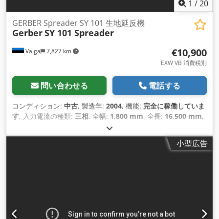
1
/
20
GERBER Spreader SY 101 生地延反機
Gerber
SY 101 Spreader
€10,900
Valga
7,827 km
EXW VB 消費税別
問い合わせる
電話する
コンディション:
中古
, 製造年:
2004
, 機能:
完全に稼働していま
す
, 入力電流の種類:
三相
, 全幅:
1,800 mm
, 全長:
16,500 mm
,
入力電圧:
400 V
, 入力電流:
10 A
,
小型広告