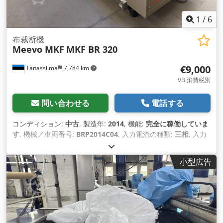
1
/
6
布裁断機
Meevo MKF
MKF BR 320
€9,000
Tänassilma
7,784 km
VB 消費税別
問い合わせる
電話する
コンディション:
中古
, 製造年:
2014
, 機能:
完全に稼働していま
す
, 機械／車両番号:
BRP2014C04
, 入力電流の種類:
三相
, 入力
電圧:
400 V
, 入力電流:
24 A
, 圧縮空気接続:
6 バー
,
小型広告