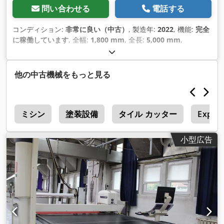
問い合わせる
電話する
コンディション:
非常に良い（中古）
, 製造年:
2022
, 機能:
完全
に稼働しています
, 全幅:
1,800 mm
, 全長:
5,000 mm
,
他の中古機械をもっと見る
c
ミシン
塗装設備
タイル カッター
Expert
小型広告