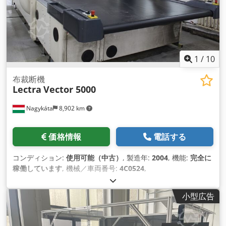
1
/
10
布裁断機
Lectra
Vector 5000
Nagykáta
8,902 km
価格情報
電話する
コンディション:
使用可能（中古）
, 製造年:
2004
, 機能:
完全に
稼働しています
, 機械／車両番号:
4C0524
,
小型広告