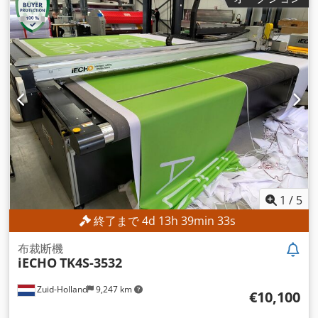
1
/
5
終了まで
4
d
13
h
39
min
31
s
布裁断機
iECHO
TK4S-3532
Zuid-Holland
9,247 km
€10,100