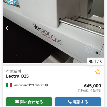
1
/
5
布裁断機
Lectra
Q25
€45,000
Camposanto
9,568 km
固定価格 消費税別
問い合わせる
電話する