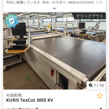
完全に稼働しています
, 機械／車両番号:
NRGL614.01025
, 入力
電流の種類:
エアコン
, 全幅:
3,340 mm
, 入力電圧:
400 V
, 入力
電流:
19 A
,
クリックアウト
1
/
10
布裁断機
KURIS
TexCut 3055 KV