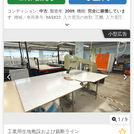
コンディション:
中古
, 製造年:
2009
, 機能:
完全に稼働していま
す
, 機械／車両番号:
9A5822
, 入力電流の種類:
三相
, 入力電圧:
400 V
, 入力電流:
60 A
, 全高:
1,800 mm
, 最大切断幅:
1,720
mm
, 切断高さ（最大）:
50 mm
, 圧縮空気接続:
6 バー
,
小型広告
1
/
9
工業用生地敷設および裁断ライン