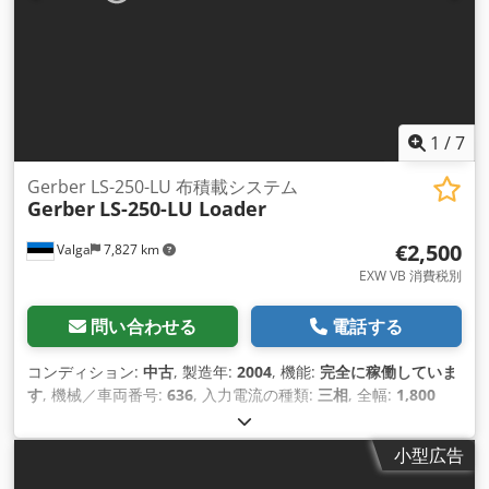
1
/
7
Gerber LS-250-LU 布積載システム
Gerber
LS-250-LU Loader
€2,500
Valga
7,827 km
EXW VB 消費税別
問い合わせる
電話する
コンディション:
中古
, 製造年:
2004
, 機能:
完全に稼働していま
す
, 機械／車両番号:
636
, 入力電流の種類:
三相
, 全幅:
1,800
mm
, 入力電圧:
400 V
, 入力電流:
10 A
, 揚程:
2,000 mm
, 積載
能力:
250 kg（キログラム）
,
小型広告