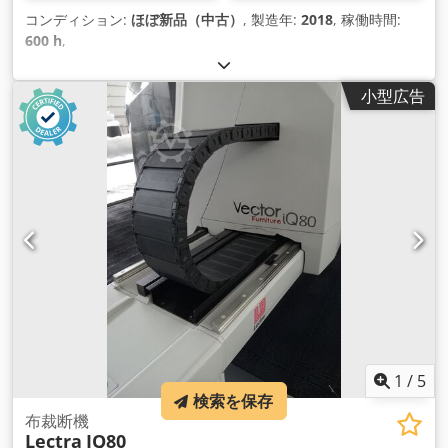
コンディション:
ほぼ新品（中古）
, 製造年:
2018
, 稼働時間:
600 h
,
小型広告
1
/
5
検索を保存
布裁断機
Lectra
IQ80