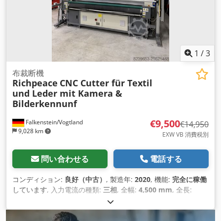
1
/
3
布裁断機
Richpeace
CNC Cutter für Textil
und Leder mit Kamera &
Bilderkennunf
€9,500
Falkenstein/Vogtland
€14,950
9,028 km
EXW VB 消費税別
問い合わせる
電話する
コンディション:
良好（中古）
, 製造年:
2020
, 機能:
完全に稼働
しています
, 入力電流の種類:
三相
, 全幅:
4,500 mm
, 全長:
4,500 mm
, 入力電圧:
400 V
, 作業幅:
2,000 mm
, 最大切断幅:
2,000 mm
,