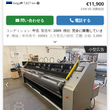
€11,900
Valga
7,827 km
EXW VB 消費税別
問い合わせる
電話する
コンディション:
中古
, 製造年:
2009
, 機能:
完全に稼働していま
す
, 機械／車両番号:
20082
, 入力電流の種類:
三相
, 全幅:
2,000
mm
, 全長:
6,700 mm
, 入力電圧:
400 V
, 入力電流:
10 A
,
小型広告