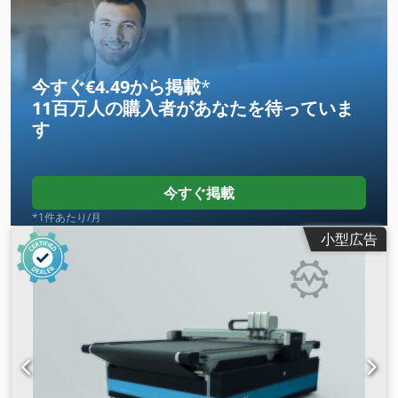
今すぐ€4.49から掲載
*
11百万人の購入者
があなたを待っていま
す
今すぐ掲載
*1件あたり/月
小型広告