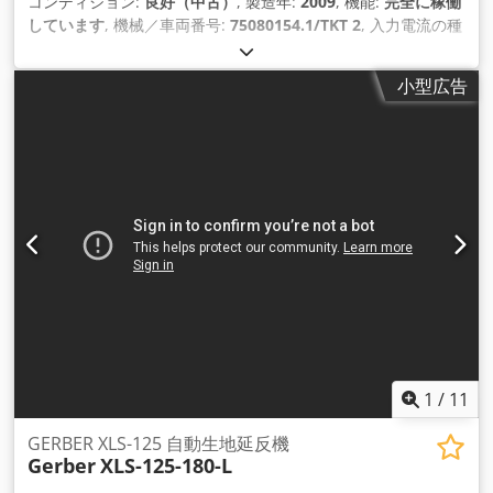
コンディション:
良好（中古）
, 製造年:
2009
, 機能:
完全に稼働
しています
, 機械／車両番号:
75080154.1/TKT 2
, 入力電流の種
類:
三相
, 入力電圧:
400 V
, 入力電流:
40 A
,
小型広告
1
/
11
GERBER XLS-125 自動生地延反機
Gerber
XLS-125-180-L