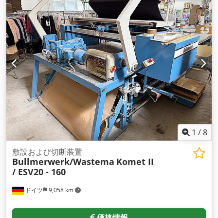
1
/
8
敷設および切断装置
Bullmerwerk/Wastema
Komet II
/ ESV20 - 160
ドイツ
9,058 km
価格情報