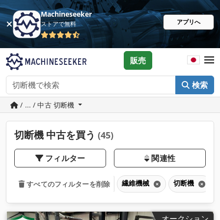
Machineseeker
アプリへ
ストアで無料
販売
検索
/ ... / 中古 切断機
切断機 中古を買う
(45)
フィルター
関連性
繊維機械
切断機
すべてのフィルターを削除
オークション