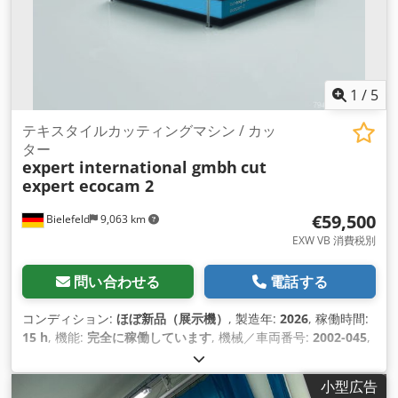
1
/
5
テキスタイルカッティングマシン / カッ
ター
expert international gmbh
cut
expert ecocam 2
€59,500
Bielefeld
9,063 km
EXW VB 消費税別
問い合わせる
電話する
コンディション:
ほぼ新品（展示機）
, 製造年:
2026
, 稼働時間:
15 h
, 機能:
完全に稼働しています
, 機械／車両番号:
2002-045
,
全幅:
2,900 mm
, 全長:
3,300 mm
,
小型広告