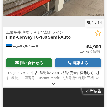
1
/
14
工業用生地敷設および裁断ライン
Finn-Convey
FC-180 Semi-Auto
€4,900
Valga
7,827 km
EXW VB 消費税別
問い合わせる
電話する
コンディション:
中古
, 製造年:
2004
, 機能:
完全に稼働していま
す
, 機械／車両番号:
Custom made
, 入力電流の種類:
三相
, 全
幅:
1,800 mm
, 全長:
14,650 mm
, 入力電圧:
400 V
, 入力電流:
16 A
, 最大切断幅:
1,800 mm
,
小型広告