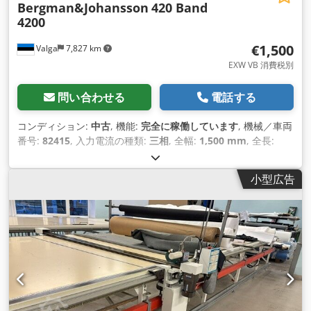
Bergman&Johansson
420 Band
4200
€1,500
Valga
7,827 km
EXW VB 消費税別
問い合わせる
電話する
コンディション:
中古
, 機能:
完全に稼働しています
, 機械／車両
番号:
82415
, 入力電流の種類:
三相
, 全幅:
1,500 mm
, 全長:
2,500 mm
, 入力電圧:
400 V
, 入力電流:
16 A
, 切断高さ（最
大）:
100 mm
,
小型広告