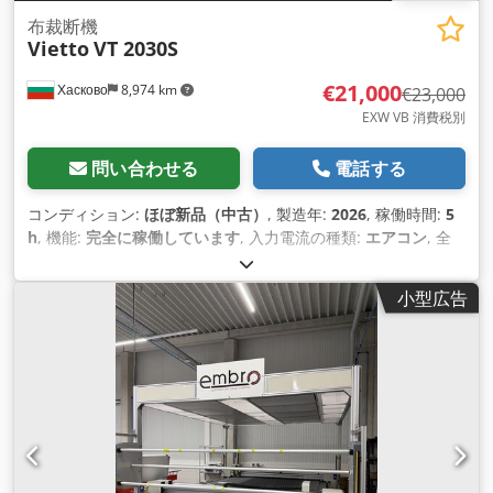
布裁断機
Vietto
VT 2030S
€21,000
Хасково
8,974 km
€23,000
EXW VB 消費税別
問い合わせる
電話する
コンディション:
ほぼ新品（中古）
, 製造年:
2026
, 稼働時間:
5
h
, 機能:
完全に稼働しています
, 入力電流の種類:
エアコン
, 全
幅:
3,000 mm
, 全長:
4,500 mm
, 入力電圧:
380 V
, 送り長さ X
軸:
2,000 mm
, Y軸送り長さ:
3,000 mm
, 送り長さ Z軸:
150
小型広告
mm
, 作業幅:
2,000 mm
, 全高:
3,000 mm
, 最大切断幅:
2,000
mm
, 切断高さ（最大）:
3,000 mm
, 圧縮空気接続:
3 バー
,