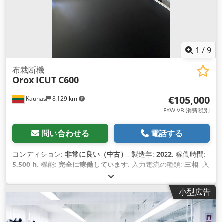
1
/
9
布裁断機
Orox
ICUT C600
€105,000
Kaunas
8,129 km
EXW VB 消費税別
問い合わせる
電話する
コンディション:
非常に良い（中古）
, 製造年:
2022
, 稼働時間:
5,500 h
, 機能:
完全に稼働しています
, 入力電流の種類:
三相
, 入
力電圧:
400 V
, 送り長さ X軸:
1,750 mm
, Y軸送り長さ:
1,800
mm
, 送り長さ Z軸:
60 mm
, X軸送り速度:
120 m/分
, Y軸送り
小型広告
速度:
120 m/分
, 最大切断幅:
1,750 mm
, 切断高さ（最大）:
60
mm
, 圧縮空気接続:
6 バー
,