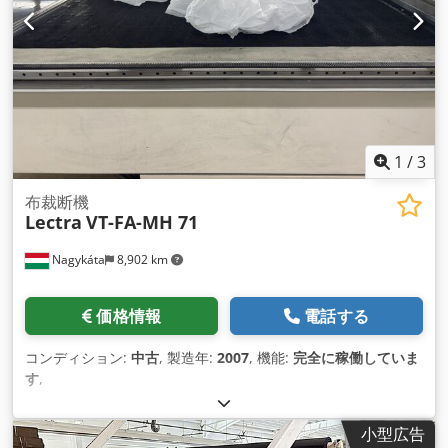
1
/
3
布裁断機
Lectra
VT-FA-MH 71
Nagykáta
8,902 km
価格情報
電話する
コンディション:
中古
, 製造年:
2007
, 機能:
完全に稼働していま
す
,
小型広告