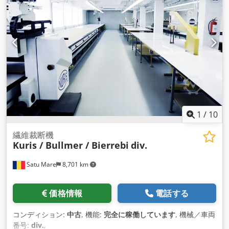
1
/
10
繊維裁断機
Kuris / Bullmer / Bierrebi
div.
Satu Mare
8,701 km
価格情報
電話する
コンディション:
中古
, 機能:
完全に稼働しています
, 機械／車両
番号:
div.
,