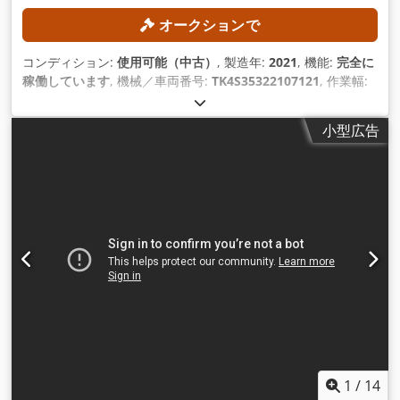
オークションで
コンディション:
使用可能（中古）
, 製造年:
2021
, 機能:
完全に
稼働しています
, 機械／車両番号:
TK4S35322107121
, 作業幅:
3,200 mm
, 切削速度:
90,000 mm/分
, 最大板厚:
50 mm
, 作業
長さ:
3,500 mm
,
小型広告
1
/
14