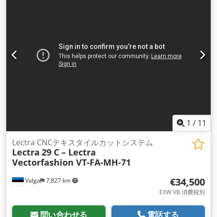
1
/
11
Lectra CNCテキスタイルカットシステム
Lectra
29 C – Lectra
Vectorfashion VT-FA-MH-71
€34,500
Valga
7,827 km
EXW VB 消費税別
問い合わせる
電話する