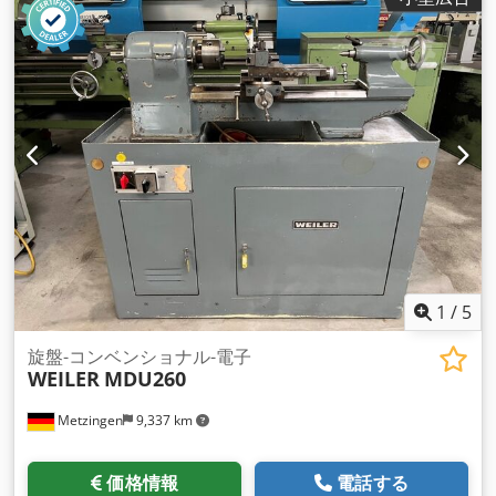
1
/
5
旋盤-コンベンショナル-電子
WEILER
MDU260
Metzingen
9,337 km
価格情報
電話する