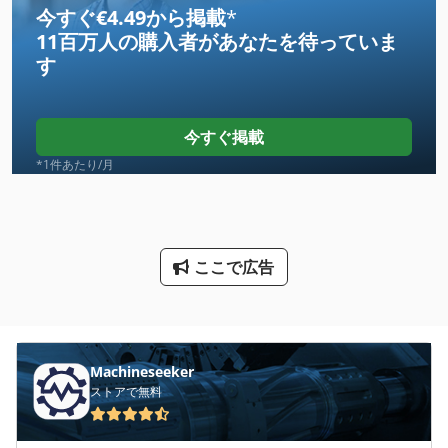
今すぐ€4.49から掲載
*
11百万人の購入者
があなたを待っていま
Kgs 1670
す
Ls 703
Meh 5 2 1 8 B
今すぐ掲載
Na 3000
*1件あたり/月
Ng 200
Nu 204
ここで広告
Tak 18
Tip
その他
Machineseeker
ストアで無料
その他 の アクセサリー