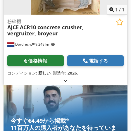
1
/
1
粉砕機
AJCE
ACR10 concrete crusher,
vergruizer, broyeur
Dordrecht
9,248 km
価格情報
電話する
コンディション:
新しい
, 製造年:
2026
,
今すぐ€4.49から掲載
*
11百万人の購入者
があなたを待っていま