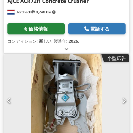
AJCE
ACR72H Concrete Crusher
Dordrecht
9,248 km
価格情報
電話する
コンディション:
新しい
, 製造年:
2025
,
小型広告