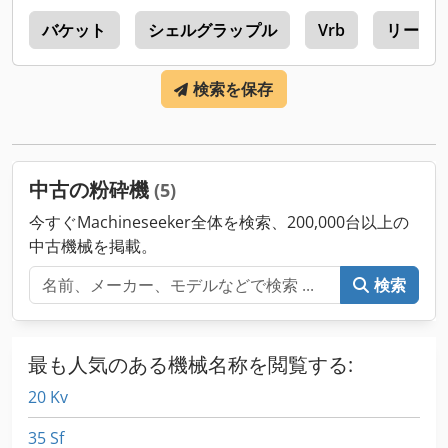
バケット
シェルグラップル
Vrb
リートゥ
検索を保存
中古の粉砕機
(5)
今すぐMachineseeker全体を検索、200,000台以上の
中古機械を掲載。
検索
最も人気のある機械名称を閲覧する:
20 Kv
35 Sf