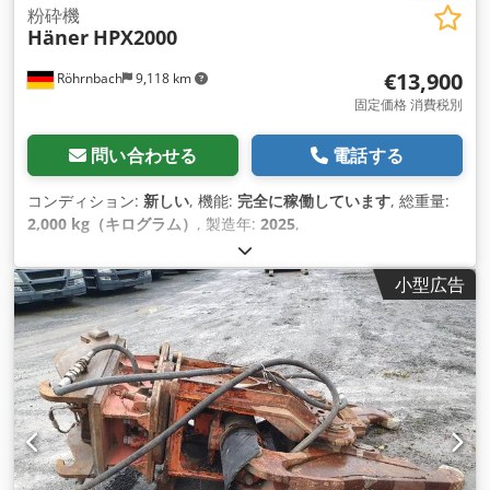
粉砕機
Häner
HPX2000
€13,900
Röhrnbach
9,118 km
固定価格 消費税別
問い合わせる
電話する
コンディション:
新しい
, 機能:
完全に稼働しています
, 総重量:
2,000 kg（キログラム）
, 製造年:
2025
,
小型広告