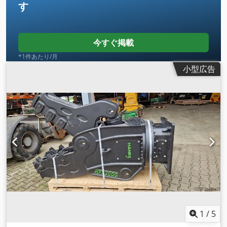
す
今すぐ掲載
*1件あたり/月
小型広告
1
/
5