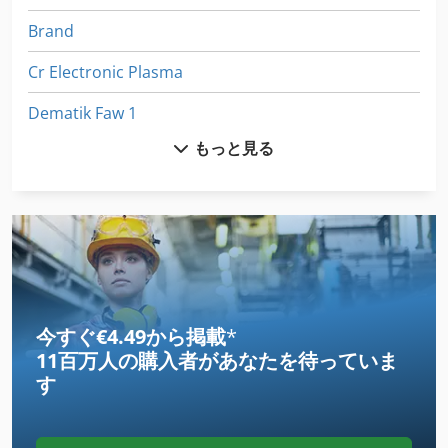
Brand
Cr Electronic Plasma
Dematik Faw 1
もっと見る
Dws 200
Fngj 20
Fus 200
Hsc 20 Linear
International 433
今すぐ€4.49から掲載
*
11百万人の購入者
があなたを待っていま
Kgs 1670
す
Ls 703
Meh 5 2 1 8 B