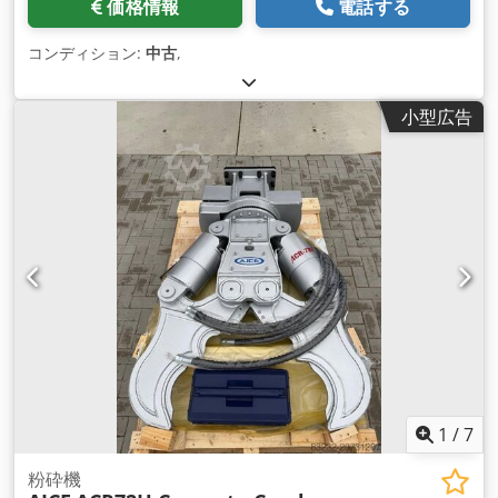
価格情報
電話する
コンディション:
中古
,
小型広告
1
/
7
粉砕機