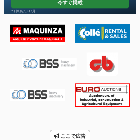
今すぐ掲載
Ng 200
*1件あたり/月
その他
その他 の アクセサリー
ファン 送風機
工業用ミシン
平面研削盤
建設 用 クレーン
歯車研削盤
洗車
産業用掃除機
ここで広告
超音波