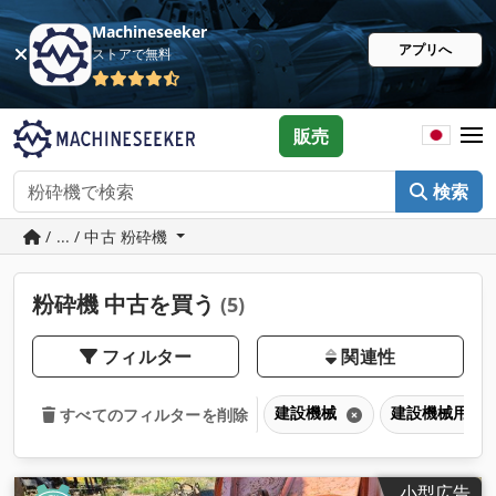
Machineseeker
アプリへ
ストアで無料
販売
検索
/ ... / 中古 粉砕機
粉砕機 中古を買う
(5)
フィルター
関連性
建設機械
建設機械用ア
すべてのフィルターを削除
小型広告