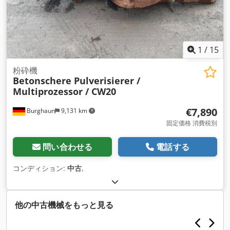
1
/
15
粉砕機
Betonschere Pulverisierer /
Multiprozessor / CW20
€7,890
Burghaun
9,131 km
固定価格 消費税別
問い合わせる
電話する
コンディション:
中古
,
他の中古機械をもっと見る