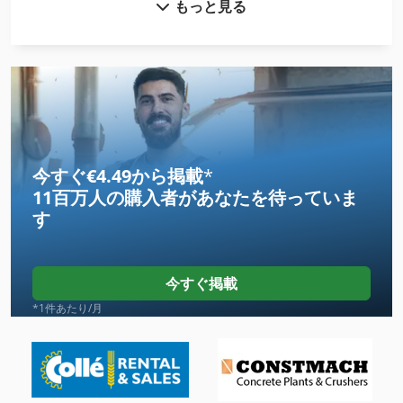
もっと見る
カップリング
クランクプレス
クランプ ロッド トラック
ダブルプレス ラック
トラック
今すぐ€4.49から掲載
*
11百万人の購入者
があなたを待っていま
トラック スケール
す
トラック ダンプ
トラック ローラー
今すぐ掲載
ハンド パレット トラック
*1件あたり/月
パレッ トラック
パレット トラック