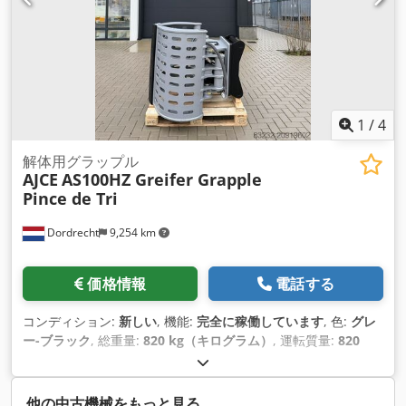
1
/
4
解体用グラップル
AJCE
AS100HZ Greifer Grapple
Pince de Tri
Dordrecht
9,254 km
価格情報
電話する
コンディション:
新しい
, 機能:
完全に稼働しています
, 色:
グレ
ー-ブラック
, 総重量:
820 kg（キログラム）
, 運転質量:
820
kg（キログラム）
, 製造年:
2026
,
他の中古機械をもっと見る