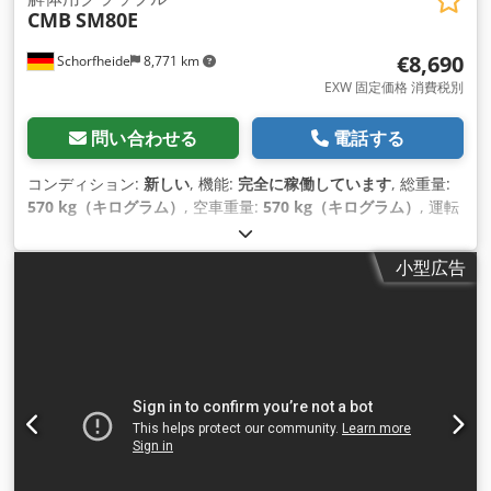
CMB
SM80E
€8,690
Schorfheide
8,771 km
EXW 固定価格 消費税別
問い合わせる
電話する
コンディション:
新しい
, 機能:
完全に稼働しています
, 総重量:
570 kg（キログラム）
, 空車重量:
570 kg（キログラム）
, 運転
質量:
570 kg（キログラム）
, 製造年:
2025
,
小型広告