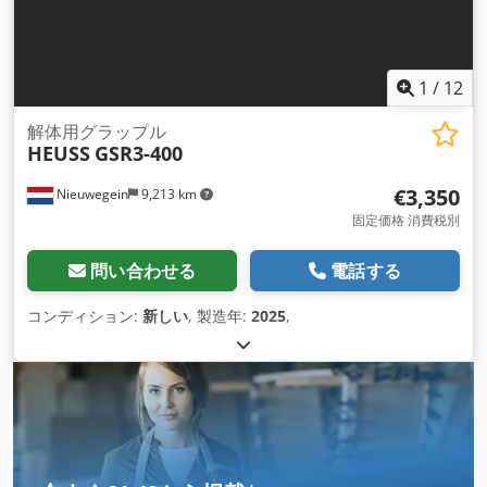
1
/
12
解体用グラップル
HEUSS
GSR3-400
€3,350
Nieuwegein
9,213 km
固定価格 消費税別
問い合わせる
電話する
コンディション:
新しい
, 製造年:
2025
,