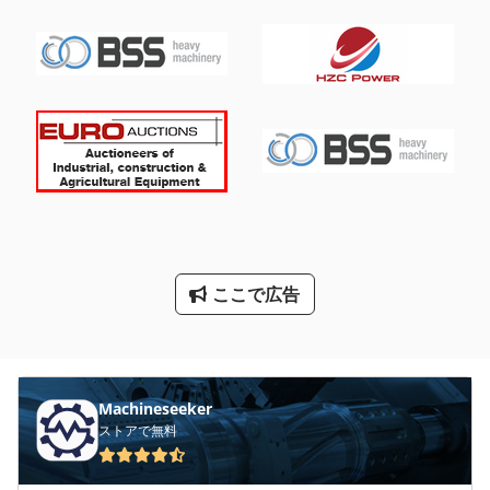
パレット ラック
ラック プレス
レッカー車
ロボットセル
大きな トラック
洗車
解体ハンマー
ここで広告
電動パレットトラック
電気パレット トラック
Machineseeker
ストアで無料