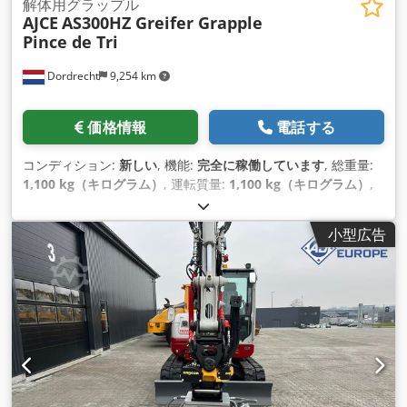
解体用グラップル
AJCE
AS300HZ Greifer Grapple
Pince de Tri
Dordrecht
9,254 km
価格情報
電話する
コンディション:
新しい
, 機能:
完全に稼働しています
, 総重量:
1,100 kg（キログラム）
, 運転質量:
1,100 kg（キログラム）
,
サスペンション:
鋼
, 製造年:
2026
, 装備:
グリッパー油圧装置
,
小型広告