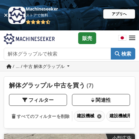
Machineseeker
アプリへ
ストアで無料
販売
検索
/ ... / 中古 解体グラップル
解体グラップル 中古を買う
(7)
フィルター
関連性
建設機械
建設機械用ア
すべてのフィルターを削除
小型広告