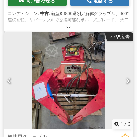
問い合わせる
電話する
コンディション:
中古
, 新型RB800選別／解体グラップル、360°
連続回転、リバーシブルで交換可能なボルト式ブレード。 大口
径旋回リングにより、高荷重用途でも高い信頼性。ブレーキシ
ステム付き油圧シリンダー。 Csdpfx Acsqa Dtxo Asrf 高いグ
小型広告
リップ力／締め付け力、簡単で低メンテナンス。 RBシリーズ
選別グラップルは、解体、リサイクル、埋立地からのあらゆる
材料の選別と処理に不可欠な装置です。高い構造強度により、
コン クリート含有量の少ない建物や構造物の解体にも対応でき
ます。 技術的特徴 360°回転 クロー幅：800 mm 掘削機の重
量：10～16トン 容量：0.4 m3 重量：875 kg 5トンから20トン
までの掘削機用に異なるサイズのグラップルが利用可能。 ご要
望に応じて、すべての掘削機モデル用のアダプターをご用意し
ます。 Szolmet Kftは1998年以来、掘削機やローダー用のバケ
ットやアタッチメントを製造しています。 ハンガリー語、英
語、ドイツ語、イタリア語に対応しています。技術的な詳細、
写真、ビデオについてはお問い合わせください。
1
/
6
解体用グラップル