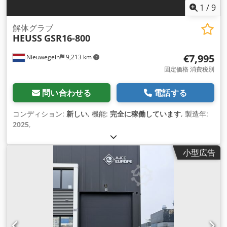
1
/
9
解体グラブ
HEUSS
GSR16-800
€7,995
Nieuwegein
9,213 km
固定価格 消費税別
問い合わせる
電話する
コンディション:
新しい
, 機能:
完全に稼働しています
, 製造年:
2025
,
小型広告