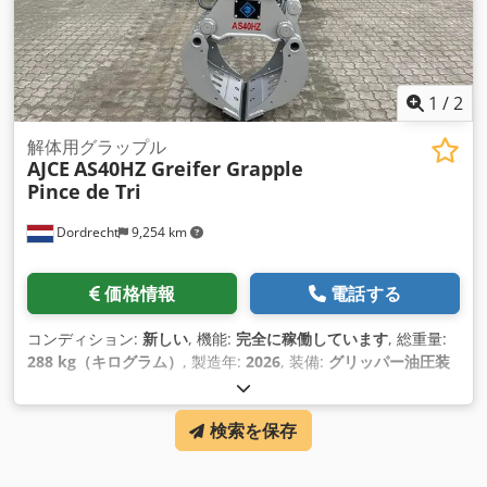
1
/
2
解体用グラップル
AJCE
AS40HZ Greifer Grapple
Pince de Tri
Dordrecht
9,254 km
価格情報
電話する
コンディション:
新しい
, 機能:
完全に稼働しています
, 総重量:
288 kg（キログラム）
, 製造年:
2026
, 装備:
グリッパー油圧装
置
,
検索を保存