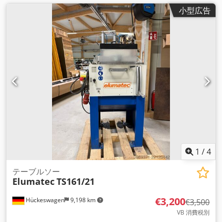
小型広告
1
/
4
テーブルソー
Elumatec
TS161/21
€3,200
Hückeswagen
9,198 km
€3,500
VB 消費税別