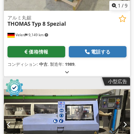
1
/
9
アルミ丸鋸
THOMAS
Typ 8 Spezial
Velen
9,149 km
価格情報
電話する
コンディション:
中古
, 製造年:
1989
,
小型広告