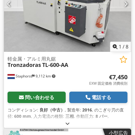
1
/
8
軽金属・アルミ用丸鋸
Tronzadoras
TL-600-AA
€7,450
Staphorst
9,112 km
EXW 固定価格 消費税別
問い合わせる
電話する
コンディション:
良好（中古）
, 製造年:
2016
, のこぎり刃の直
径:
600 mm
, 入力電流の種類:
三相
, 作動圧力:
8 バー
,
小型広告