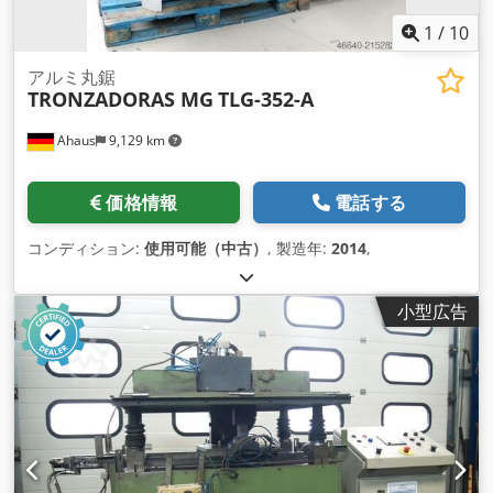
1
/
10
アルミ丸鋸
TRONZADORAS MG
TLG-352-A
Ahaus
9,129 km
価格情報
電話する
コンディション:
使用可能（中古）
, 製造年:
2014
,
小型広告