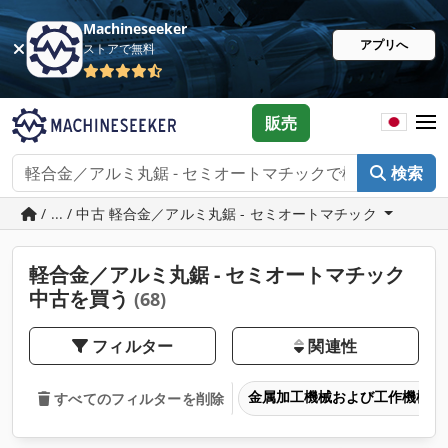
Machineseeker
アプリへ
ストアで無料
販売
検索
/ ... / 中古 軽合金／アルミ丸鋸 - セミオートマチック
軽合金／アルミ丸鋸 - セミオートマチック
中古を買う
(68)
フィルター
関連性
金属加工機械および工作機械
すべてのフィルターを削除