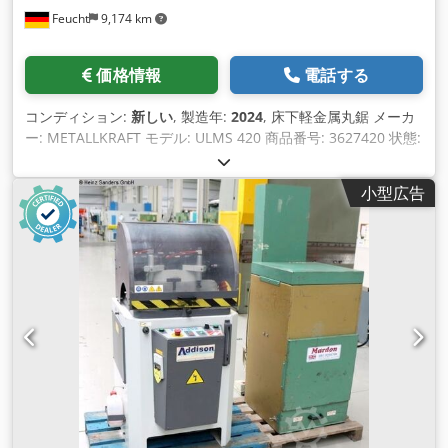
Feucht
9,174 km
価格情報
電話する
コンディション:
新しい
, 製造年:
2024
, 床下軽金属丸鋸 メーカ
ー: METALLKRAFT モデル: ULMS 420 商品番号: 3627420 状態:
新品 切断面積(正方形): 120 x 120 mm 回転数: 2900 rpm 標準
装備 - 鋸刃 420 x 30 x 4.0 mm Z 120 - 最小量潤滑システム -
小型広告
圧縮空気銃とスパイラルホース - 抽出システムに接続するため
の2つの抽出ソケット - 取扱説明書 Dcsdpfetuch Eox Ah Hsk