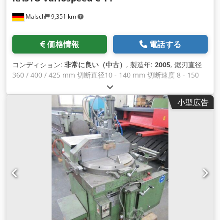
Malsch
9,351 km
価格情報
電話する
コンディション:
非常に良い（中古）
, 製造年:
2005
, 鋸刃直径
360 / 400 / 425 mm 切断直径10 - 140 mm 切断速度 8 - 150
m/分 冷却水消費量最大40 l/分 材料支持高さ 950 mm 柱間の自
由通路 680 mm シーメンスSimatic制御システム 総電力要件
小型広告
28 kW 機械重量約4.2t 必要スペース 約2.8 x 1.8 x 2.2 m 構造用
鋼、ステンレス鋼、工具鋼 Dodpfovzt Eqjx Ah Hjck