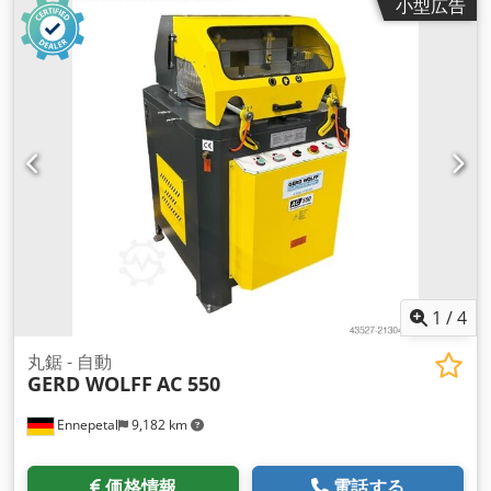
小型広告
鋸刃回転数：約5,000 rpm Djdpfx Aodzp Snjh Hsck 装着済み
鋸刃直径：300 mm 最大鋸刃直径：400 mm モーター出力：
5.5 kW 電源：400V、50Hz テーブルサイズ：1100 x 1100 mm
テーブル開口部：300 x 1100 mm 作業高さ：約1100 mm ツー
ルホルダー：SK40 - 両端で支持される作業軸に複数の鋸刃を装
着可能 - 作業軸にはSK40 ロングフライスアーバーを使用 - 駆
動モーターと鋸軸間はベルト駆動 - テーブル高さはハンドルで
調整可能（切断深さ用） - テーブル上に治具やストッパーの取
付けが可能 - ボールねじ＋サーボモーターによる鋸刃の移動 -
切断動作用 1軸NC制御（LENORD+BAUER製、型式 GEL
7541.0000） - 付属制御盤あり 設置スペース（L×W×H）：
1800 x 1600 x 1700 mm 重量：約1100 kg
1
/
4
丸鋸 - 自動
GERD WOLFF
AC 550
Ennepetal
9,182 km
価格情報
電話する