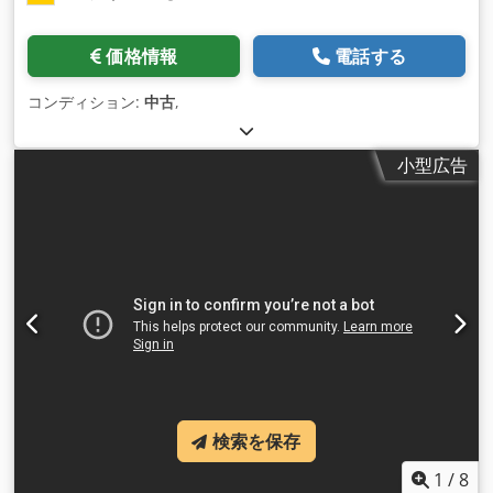
価格情報
電話する
コンディション:
中古
,
小型広告
検索を保存
1
/
8