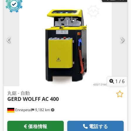
1
/
6
丸鋸 - 自動
GERD WOLFF
AC 400
Ennepetal
9,182 km
価格情報
電話する