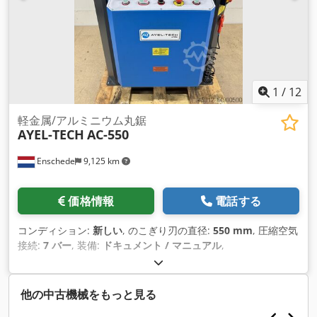
1
/
12
軽金属/アルミニウム丸鋸
AYEL-TECH
AC-550
Enschede
9,125 km
価格情報
電話する
コンディション:
新しい
, のこぎり刃の直径:
550 mm
, 圧縮空気
接続:
7 バー
, 装備:
ドキュメント / マニュアル
,
他の中古機械をもっと見る