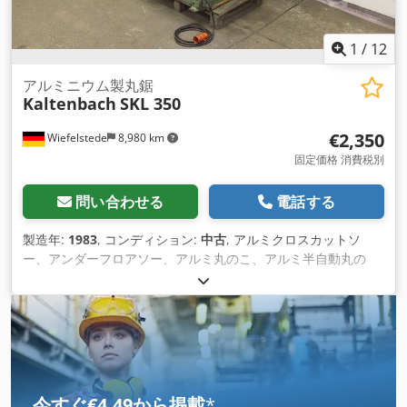
1
/
12
アルミニウム製丸鋸
Kaltenbach
SKL 350
€2,350
Wiefelstede
8,980 km
固定価格 消費税別
問い合わせる
電話する
製造年:
1983
, コンディション:
中古
, アルミクロスカットソ
ー、アンダーフロアソー、アルミ丸のこ、アルミ半自動丸の
こ、クロスカットソー、グレージングビードソー -鋸刃の直
径：355 mm -回転数：1420/2880rpm -ドライブ：3,7/4,5 kW
-付きです。クーラント装置 -外形寸法：990/1140/H1535 mm
Dcjdpfod Ixn Rjx Ah Hjk -重量：596kg
今すぐ€4.49から掲載
*