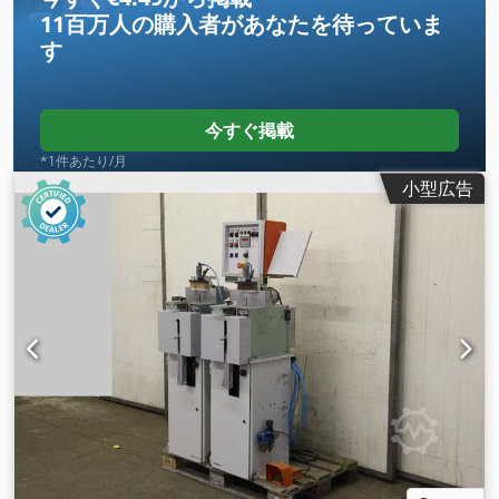
11百万人の購入者
があなたを待っていま
す
今すぐ掲載
*1件あたり/月
小型広告