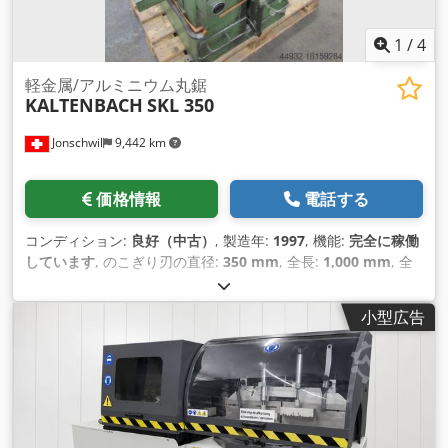
1
/
4
軽金属/アルミニウム丸鋸
KALTENBACH
SKL 350
Jonschwil
9,442 km
価格情報
電話する
コンディション:
良好（中古）
, 製造年:
1997
, 機能:
完全に稼働
しています
, のこぎり刃の直径:
350 mm
, 全長:
1,000 mm
, 全
幅:
1,150 mm
, 全高:
1,550 mm
, 90°での丸鋼切断範囲:
125
mm
, 総重量:
620 kg（キログラム）
, のこ刃の回転速度:
2,800
小型広告
回転/分
, 長さストッパー:
2,000 mm
, 半自動ALU丸のこ、鋸刃
Ø 350 mm、切断能力Ø 約125 mm、モーター3.7/4.5 KW、2
段変速1420/2880 rpm、垂直クランプ、両側30°、45°、60°
90°ストップ、鋸刃、寸法100x115x155 cm、約600 kg
Dcedpfetqfvyex Ah Hsk