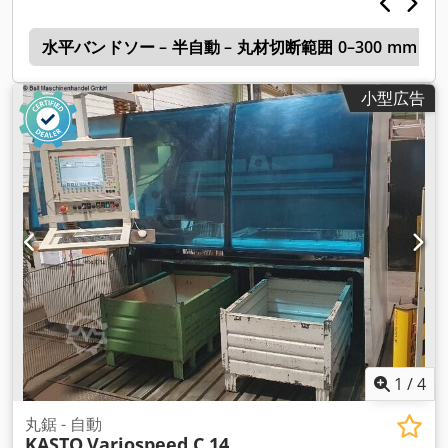
c
水平バンドソー – 半自動 – 丸材切断範囲 0–300 mm
小型広告
1
/
4
丸鋸 - 自動
KASTO
Variospeed C 14