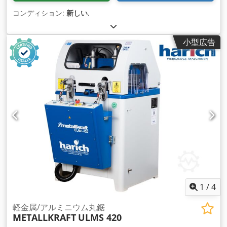
コンディション:
新しい
,
小型広告
1
/
4
軽金属/アルミニウム丸鋸
METALLKRAFT
ULMS 420