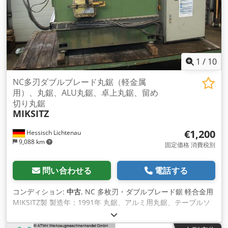
1
/
10
NC多刃ダブルブレード丸鋸（軽金属
用）、丸鋸、ALU丸鋸、卓上丸鋸、留め
切り丸鋸
MIKSITZ
€1,200
Hessisch Lichtenau
9,088 km
固定価格 消費税別
問い合わせる
電話する
コンディション:
中古
, NC 多枚刃・ダブルブレード鋸 軽合金用
MIKSITZ製 製造年：1991年 丸鋸、アルミ用丸鋸、テーブルソ
ー、留め切り鋸 アルミプロファイルの切断及びスリット加工に
適しています。 鋸刃移動量：500 mm 最大切断高さ：100 mm