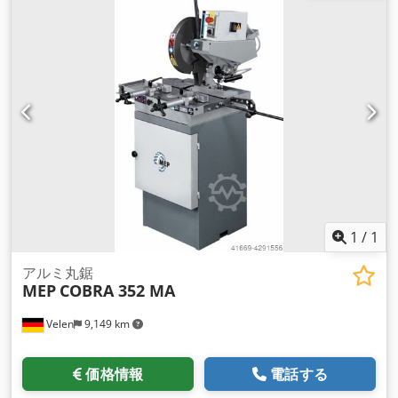
1
/
1
アルミ丸鋸
MEP
COBRA 352 MA
Velen
9,149 km
価格情報
電話する