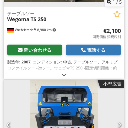
1
/
5
テーブルソー
Wegoma
TS 250
€2,100
Wiefelstede
8,980 km
固定価格 消費税別
問い合わせる
電話する
製造年:
2007
, コンディション:
中古
, テーブルソー、アルミプ
ロファイルソー -2xソー。ウェゴマTS 250 -固定切削距離：約
450mm -のこぎり：個別または同時に制御可能 -フットスイッ
チ -鋸の刃。鋸刃：Ø 250 mm -電圧：220/380 V -ソーモータ
小型広告
ー0.75kW Dcsdpfx Ahed Sm U Ro Hok -寸法図。
850/790/H1660 mm -重量：234kg