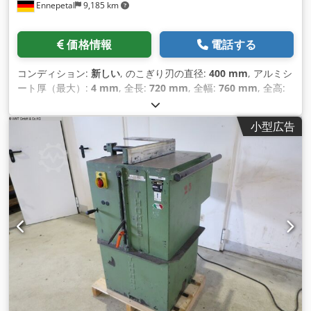
Ennepetal
9,185 km
価格情報
電話する
コンディション:
新しい
, のこぎり刃の直径:
400 mm
, アルミシ
ート厚（最大）:
4 mm
, 全長:
720 mm
, 全幅:
760 mm
, 全高:
1,330 mm
, 90°での丸鋼切断範囲:
120 mm
, 45°での丸鋼の切
断範囲:
100 mm
, 回転速度（最小）:
3,000 回転/分
, 最大回転
小型広告
速度:
3,000 回転/分
,