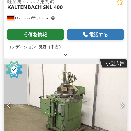
軽金属・アルミ用丸鋸
KALTENBACH
SKL 400
Dortmund
9,156 km
価格情報
電話する
コンディション:
良好（中古）
,
小型広告