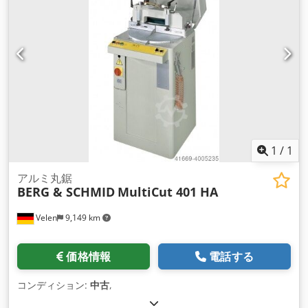
1
/
1
アルミ丸鋸
BERG & SCHMID
MultiCut 401 HA
Velen
9,149 km
価格情報
電話する
コンディション:
中古
,