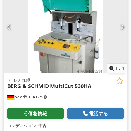
1
/
1
アルミ丸鋸
BERG & SCHMID
MultiCut 530HA
Velen
9,149 km
価格情報
電話する
コンディション:
中古
,