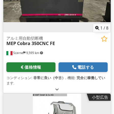
1
/
8
アルミ用自動切断機
MEP
Cobra 350CNC FE
Scerne
9,595 km
価格情報
電話する
コンディション:
非常に良い（中古）
, 機能:
完全に稼働してい
ます
,
小型広告