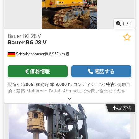
1
/
1
Bauer BG 28 V
Bauer
BG 28 V
Schrobenhausen
8,952 km
価格情報
電話する
製造年:
2005
, 稼働時間:
9,000 h
, コンディション:
中古
, 使用目
的：建築 Mohamad Fattah Ahmadまでお問い合わせくださ
い。 BAUER BG 28 V 製造年 2004/5 上部構造 BS 80 アンダー
キャリッジ UW 110 CATエンジン 354kW ドリルドライブ KDK
小型広告
275 S Dcedpjh Tyy Ejfx Af Ujk ケリー、SOB、FDP &VDWのた
めに作成された。 バウアー・ケーシング・システムに対応