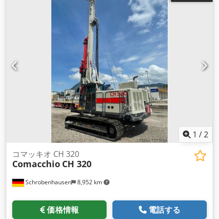
SOB、VDW、FDPはトロニック。
1
/
2
コマッキオ CH 320
Comacchio
CH 320
Schrobenhausen
8,952 km
価格情報
電話する