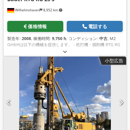
Wilhelmshaven
8,952 km
価格情報
電話する
製造年:
2008
, 稼働時間:
9,750 h
, コンディション:
中古
, M2
GmbHは以下の機械を提供します。 - 杭打機・掘削機 RTG RG
25S - 上部構造：ゼンネボーゲンBS 80 R - エンジン：CAT C 18
570 kW Djdpfxoh Tyz As Af Usck - オプション : バイブレータ
小型広告
ー MR 125 V、KDK 232 S、DKS 100/200 - 装備 : 振動式、ケリ
ー式、SOB式の掘削方法。 機械の状態は良好で、すぐに使用で
きます。