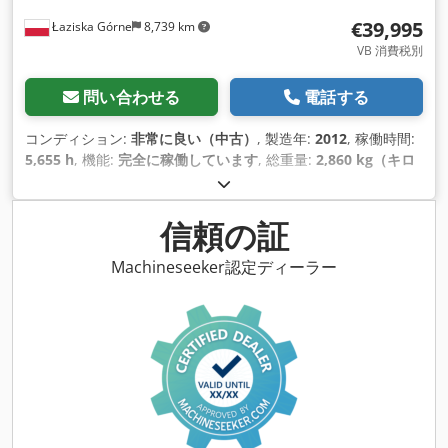
€39,995
Łaziska Górne
8,739 km
VB 消費税別
問い合わせる
電話する
コンディション:
非常に良い（中古）
, 製造年:
2012
, 稼働時間:
5,655 h
, 機能:
完全に稼働しています
, 総重量:
2,860 kg（キロ
グラム）
, 燃料の種類:
ディーゼル
, 色:
黄色
, アクスル構成:
2軸
,
空車重量:
2,860 kg（キログラム）
, 市街地燃費:
5 リット
ル/100km
, 燃料:
ディーゼル
, 変速方式:
ハイドロスタティック
,
信頼の証
座席数:
1
, 駆動状態:
80 パーセント
, チェーンの状態:
80 パーセ
ント
, タイヤの状態:
80 パーセント
, 装備:
グリッパー油圧装置,
Machineseeker認定ディーラー
ゴムクローラー, 全輪駆動, 油圧
,