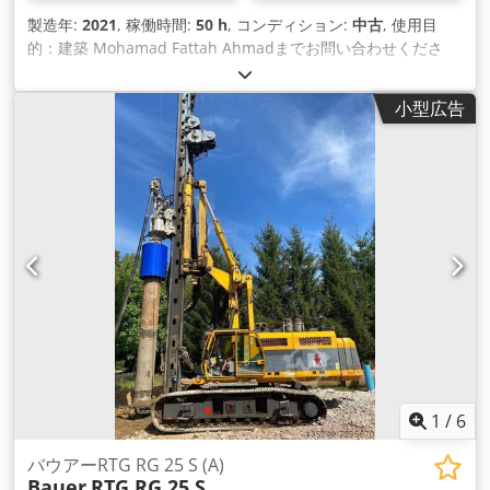
製造年:
2021
, 稼働時間:
50 h
, コンディション:
中古
, 使用目
的：建築 Mohamad Fattah Ahmadまでお問い合わせくださ
い。 メインウインチ 120kN 補助ウインチ 60kN ドリル駆動ト
ルク 120kNm エンジン Cummins Tier 5! ケリー 343 / 3 / 18
小型広告
m Dodjh Tyzuopfx Af Uock 高圧洗浄機付き洗浄装置 コンプレ
ッサー 輸送重量はドリルドライブとケリーで30kg!!!! 詳細はお
問い合わせください。
1
/
6
バウアーRTG RG 25 S (A)
Bauer
RTG RG 25 S