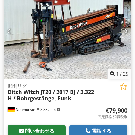
1
/
25
掘削リグ
Ditch Witch
JT20 / 2017 BJ / 3.322
H / Bohrgestänge, Funk
€79,900
Neumünster
8,832 km
固定価格 消費税別
問い合わせる
電話する