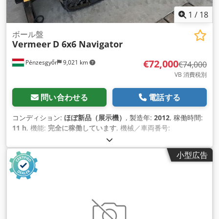
1
/
18
ボール盤
Vermeer
D 6x6 Navigator
€72,000
Pénzesgyőr
9,021 km
€74,000
VB 消費税別
問い合わせる
電話する
コンディション:
ほぼ新品（展示機）
, 製造年:
2012
, 稼働時間:
11 h
, 機能:
完全に稼働しています
, 機械／車両番号:
1VR4100C6C1000267
, 色:
黄色
, 運転質量:
1,209 kg（キログラ
ム）
, 空車重量:
1,209 kg（キログラム）
, 燃料:
ディーゼル
, 装
小型広告
備:
ゴムクローラー
,