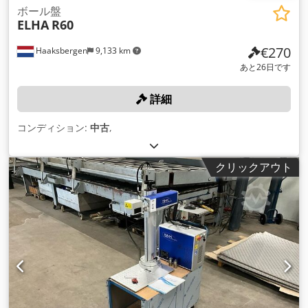
ボール盤
ELHA
R60
€270
Haaksbergen
9,133 km
あと26日です
詳細
コンディション:
中古
,
クリックアウト