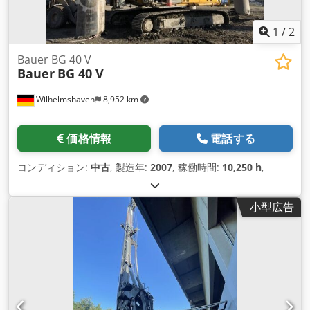
1
/
2
Bauer BG 40 V
Bauer
BG 40 V
Wilhelmshaven
8,952 km
価格情報
電話する
コンディション:
中古
, 製造年:
2007
, 稼働時間:
10,250 h
,
小型広告