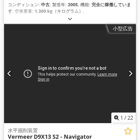
コンディション:
中古
, 製造年:
2005
, 機能:
完全に稼働していま
す
, 空車重量:
1,300 kg（キログラム）
,
小型広告
1
/
22
水平掘削装置
Vermeer
D9X13 S2 - Navigator