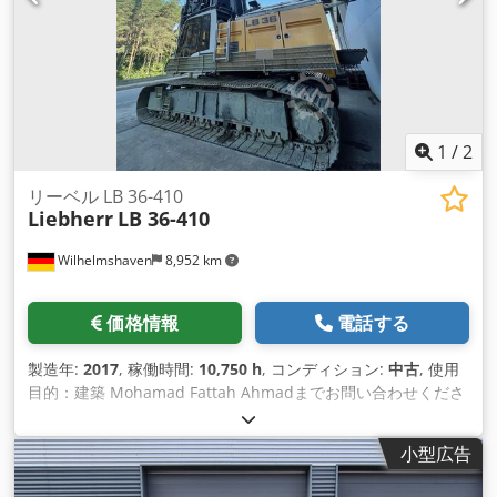
1
/
2
リーベル LB 36-410
Liebherr
LB 36-410
Wilhelmshaven
8,952 km
価格情報
電話する
製造年:
2017
, 稼働時間:
10,750 h
, コンディション:
中古
, 使用
目的：建築 Mohamad Fattah Ahmadまでお問い合わせくださ
い。 -ドリルドライブ BAT 410 -エンジン 390kW メインウイン
チ 30〜。 -中央潤滑油 -エアコンプレッサー 非常に良い状態で
小型広告
す 非常に良い状態です Dcsdpfx Afsh Ty Ans Usk