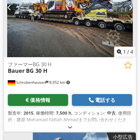
1
/
4
ファーマーBG 30 H
Bauer
BG 30 H
Schrobenhausen
8,952 km
価格情報
電話する
製造年:
2015
, 稼働時間:
7,500 h
, コンディション:
中古
, 使用目
的：建築 Mohamad Fattah Ahmadまでお問い合わせくださ
い。 KDK 300S ドリルドライブ Dcsdpfx Afjh Tyy Ne Uek 上部
構造 ゼンネボーゲンBS95 足回り BAUER UW 110 (BV用準備品)
小型広告
エンジン CAT C15 / 433 kW ケリー 419/3/30 m B-ケリー、