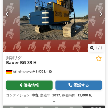
1
/
1
掘削リグ
Bauer
BG 33 H
Wilhelmshaven
8,952 km
価格情報
電話する
コンディション:
中古
, 製造年:
2017
, 稼働時間:
13,000 h
,