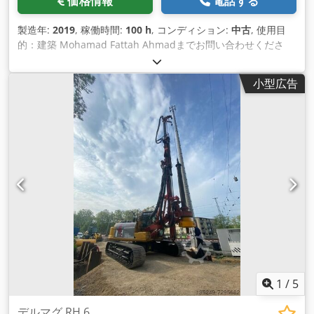
価格情報
電話する
製造年:
2019
, 稼働時間:
100 h
, コンディション:
中古
, 使用目
的：建築 Mohamad Fattah Ahmadまでお問い合わせくださ
い。 ドリルドライブ コマッチオ トルク max.190 kNm エンジ
ン カミンズ社製 201kW Meの詳細についてはお問い合わせく
小型広告
ださい。 Dodpfx Aoh Tyz Hsf Usck
1
/
5
デルマグ RH 6