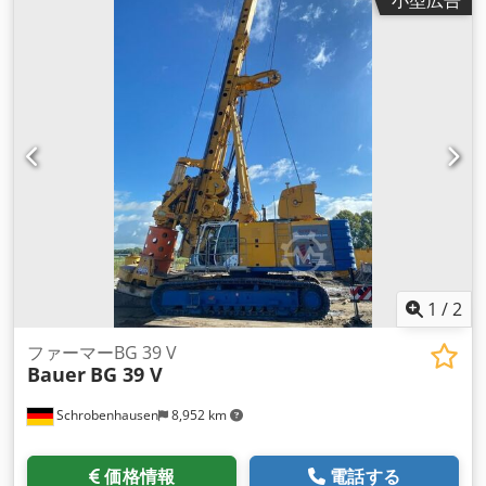
CAT/ 205 kW バウアー KDK 203 SL バウアーケリーBK 20 /
368 / 3 / 24 追加装備 : エアコン, コンプレッサー, 中央給油装
置 機械の状態も良く、すぐにでもお使いいただけます
1
/
2
ファーマーBG 39 V
Bauer
BG 39 V
Schrobenhausen
8,952 km
価格情報
電話する