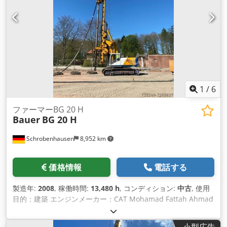
1
/
6
ファーマーBG 20 H
Bauer
BG 20 H
Schrobenhausen
8,952 km
価格情報
電話する
製造年:
2008
, 稼働時間:
13,480 h
, コンディション:
中古
, 使用
目的：建築 エンジンメーカー：CAT Mohamad Fattah Ahmad
までお問い合わせください。 製造年 2008年 上部構造 バウアー
BT60 Dsdpfeh Tyyzex Af Ujck 足回り Bauer UW 60 エンジン
小型広告