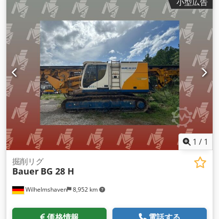
小型広告
1
/
1
掘削リグ
Bauer
BG 28 H
Wilhelmshaven
8,952 km
価格情報
電話する