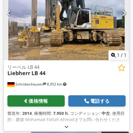
1
/
1
リーベル LB 44
Liebherr
LB 44
Schrobenhausen
8,952 km
価格情報
電話する
製造年:
2014
, 稼働時間:
7,950 h
, コンディション:
中古
, 使用目
的：建築 Mohamad Fattah Ahmadまでお問い合わせくださ
い。 Djdpfx Ash Ty Agsf Ujck エンジン LIEBHERR 505kW BAT
510 ドリリングドライブ ケーシングシステムの準備 非常に良