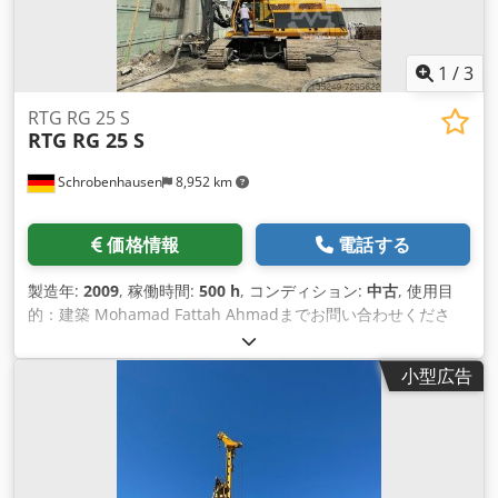
1
/
3
RTG RG 25 S
RTG RG 25 S
Schrobenhausen
8,952 km
価格情報
電話する
製造年:
2009
, 稼働時間:
500 h
, コンディション:
中古
, 使用目
的：建築 Mohamad Fattah Ahmadまでお問い合わせくださ
い。 上部構造：ゼンネボーゲン社製BS 80 R 足回り：BAUER
UW 95 R エンジン：CAT C 18、570 kW（AdBlue不要） 使用
小型広告
可能なアタッチメント：ケリードリルドライブ KDK 235 S / ダ
ブルヘッドドリルドライブ DKS 100/ 200 -02 / バイブレータ
MR 125 V Dodoh Tyyhspfx Af Uock 本機は稼働時間が500時間
と短く、NEWコンディションです!!!!