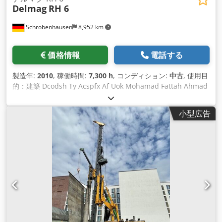
Delmag
RH 6
Schrobenhausen
8,952 km
価格情報
電話する
製造年:
2010
, 稼働時間:
7,300 h
, コンディション:
中古
, 使用目
的：建築 Dcodsh Ty Acspfx Af Uok Mohamad Fattah Ahmad
までお問い合わせください。 ベースキャリア CAT 312 エンジ
ン 67kW ドリルテーブル BT 60 / 60 kNm ケリーK 298 4/15m
小型広告
牽引式送りウインチ 100kN 牽引式メインウインチ 100kN 総重
量 26200kg LOW HEADマシン!