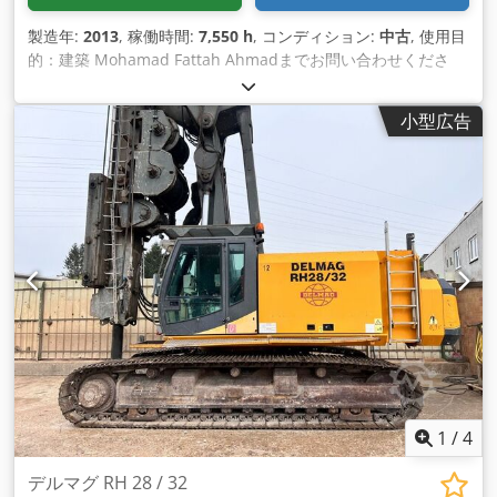
製造年:
2013
, 稼働時間:
7,550 h
, コンディション:
中古
, 使用目
的：建築 Mohamad Fattah Ahmadまでお問い合わせくださ
い。 上部構造 ゼンネボーゲンBS95 足回り バウアー UW 130
エンジン CAT C15 433kW ドリルドライブ KDK 390 S Dsdpfx
小型広告
Afeh Tyy To Uock 動作時間 7.550Hrs 様々な長さのケリーバー
を用意 大型シングルウインチ（メインウインチ） 3mマストエ
クステンション Bauer BVケーシングシステムおよびBTMダブ
ルヘッドドリリング用に準備。 非常に良いコンディションです
1
/
4
デルマグ RH 28 / 32