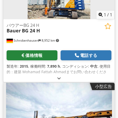
1
/
1
バウアーBG 24 H
Bauer
BG 24 H
Schrobenhausen
8,952 km
価格情報
電話する
製造年:
2015
, 稼働時間:
7,890 h
, コンディション:
中古
, 使用目
的：建築 Mohamad Fattah Ahmadまでお問い合わせくださ
い。 製造年：2015年 エンジン CAT C 13 / 350 kW ロータリー
ドライブ Bauer KDK 280 S B トニックケリー＋SOB＋FDP ト
小型広告
ップコンディション! Dedpfx Afjh Tyywj Ujck