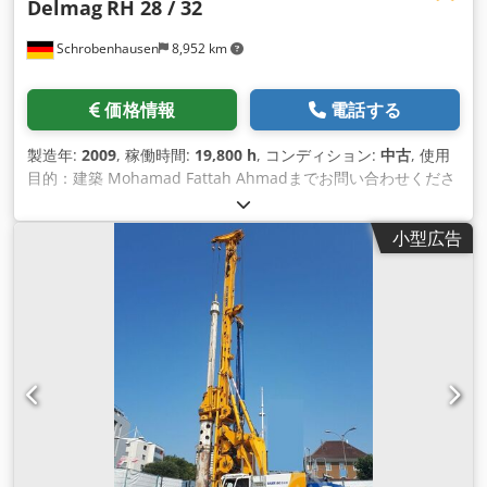
Delmag
RH 28 / 32
Schrobenhausen
8,952 km
価格情報
電話する
製造年:
2009
, 稼働時間:
19,800 h
, コンディション:
中古
, 使用
目的：建築 Mohamad Fattah Ahmadまでお問い合わせくださ
い。 エンジン CAT C9 / 261 kW キャリア セネボーゲン SR 48
BT 牽引式送りウインチ 420kN 牽引式メインウインチ 250kN
小型広告
牽引力補助ウインチ 75kN Dsdpfeh Tyz Rox Af Ujck 動作重量
90t 輸送重量 76.5 t ドリルドライブ BT 320 (320 kNm) ケリー
419/3/32m