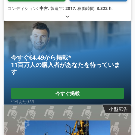
コンディション:
中古
, 製造年:
2017
, 稼働時間:
3,322 h
,
今すぐ€4.49から掲載
*
11百万人の購入者
があなたを待っていま
す
今すぐ掲載
*1件あたり/月
小型広告