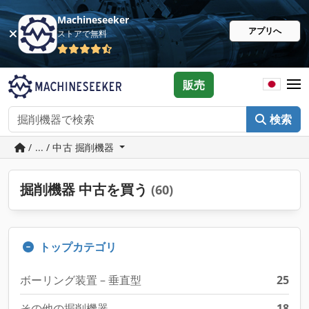
Machineseeker
アプリへ
ストアで無料
販売
検索
/ ... / 中古 掘削機器
掘削機器 中古を買う
(60)
トップカテゴリ
ボーリング装置 – 垂直型
25
その他の掘削機器
18