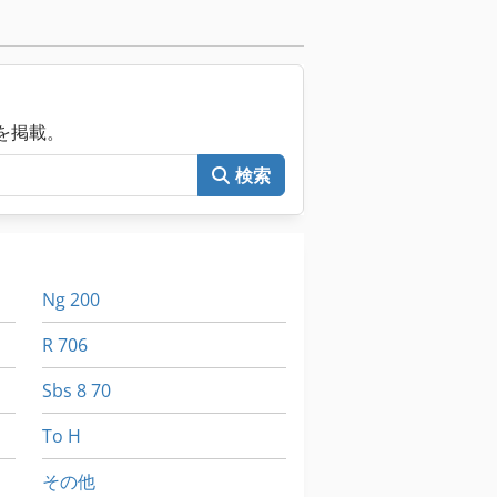
械を掲載。
検索
Ng 200
R 706
Sbs 8 70
To H
その他