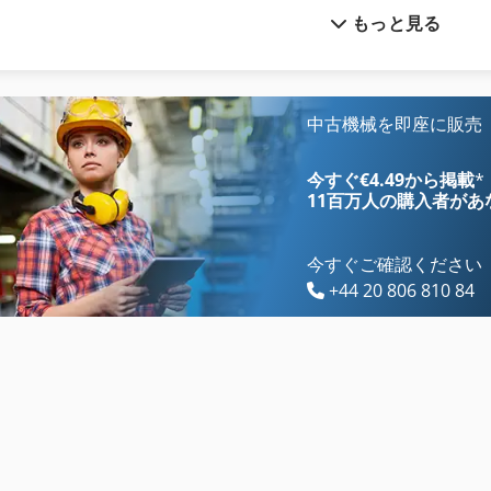
もっと見る
Hl
Lcf 1
Hpp 11
Meh 5 2 1 8 B
Hps
Mvh 5 1 4 B
中古機械を即座に販売
Hsc 20 Linear
Na 3000
今すぐ€4.49から掲載
*
11百万人の購入者
があ
今すぐご確認ください
+44 20 806 810 84