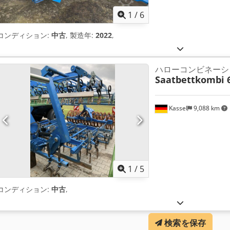
1
/
6
コンディション:
中古
, 製造年:
2022
,
ハローコンビネーシ
Saatbettkombi 
Kassel
9,088 km
1
/
5
コンディション:
中古
,
検索を保存