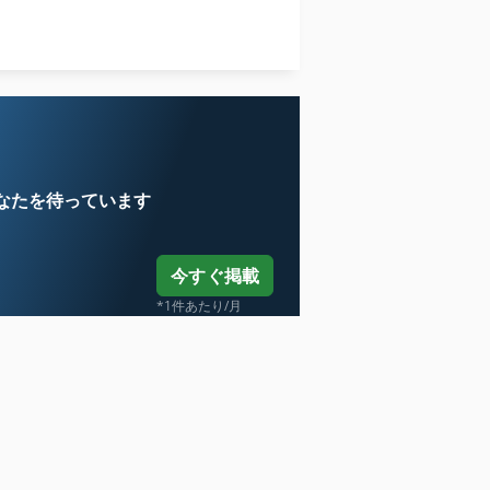
エッジバンダー
搬送 コンベア
なたを待っています
今すぐ掲載
*1件あたり/月