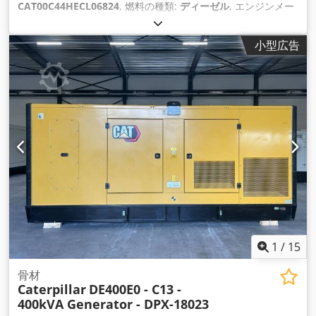
CAT00C44HECL06824
, 燃料の種類:
ディーゼル
, エンジンメー
カー:
Caterpillar C4.4
,
小型広告
1
/
15
骨材
Caterpillar
DE400E0 - C13 -
400kVA Generator - DPX-18023