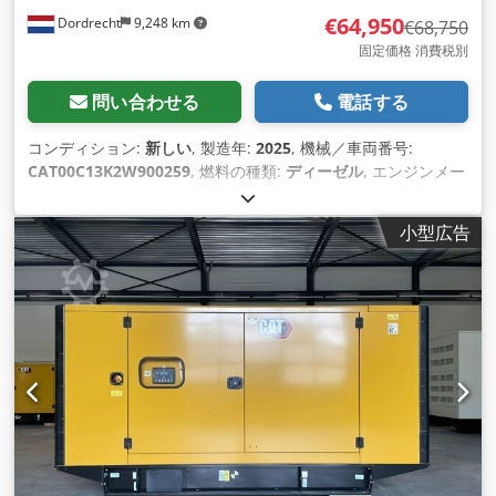
€64,950
Dordrecht
9,248 km
€68,750
固定価格 消費税別
問い合わせる
電話する
コンディション:
新しい
, 製造年:
2025
, 機械／車両番号:
CAT00C13K2W900259
, 燃料の種類:
ディーゼル
, エンジンメー
カー:
Caterpillar C13
,
小型広告