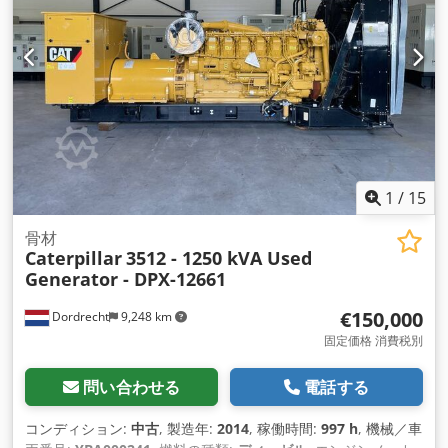
1
/
15
骨材
Caterpillar
3512 - 1250 kVA Used
Generator - DPX-12661
€150,000
Dordrecht
9,248 km
固定価格 消費税別
問い合わせる
電話する
コンディション:
中古
, 製造年:
2014
, 稼働時間:
997 h
, 機械／車