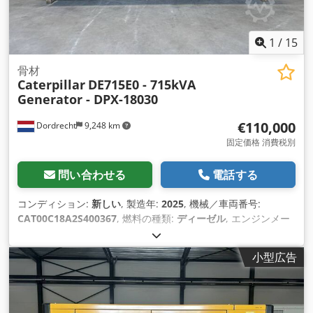
1
/
15
骨材
Caterpillar
DE715E0 - 715kVA
Generator - DPX-18030
€110,000
Dordrecht
9,248 km
固定価格 消費税別
問い合わせる
電話する
コンディション:
新しい
, 製造年:
2025
, 機械／車両番号:
CAT00C18A2S400367
, 燃料の種類:
ディーゼル
, エンジンメー
カー:
Caterpillar C18
,
小型広告