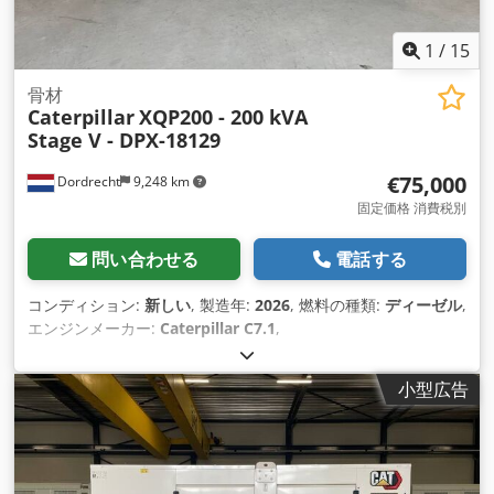
1
/
15
骨材
Caterpillar
XQP200 - 200 kVA
Stage V - DPX-18129
€75,000
Dordrecht
9,248 km
固定価格 消費税別
問い合わせる
電話する
コンディション:
新しい
, 製造年:
2026
, 燃料の種類:
ディーゼル
,
エンジンメーカー:
Caterpillar C7.1
,
小型広告