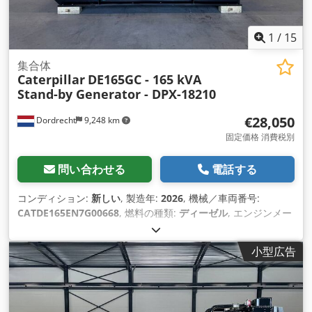
1
/
15
集合体
Caterpillar
DE165GC - 165 kVA
Stand-by Generator - DPX-18210
€28,050
Dordrecht
9,248 km
固定価格 消費税別
問い合わせる
電話する
コンディション:
新しい
, 製造年:
2026
, 機械／車両番号:
CATDE165EN7G00668
, 燃料の種類:
ディーゼル
, エンジンメー
カー:
Caterpillar C7.1
,
小型広告