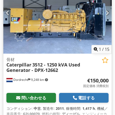
1
/
15
骨材
Caterpillar
3512 - 1250 kVA Used
Generator - DPX-12662
€150,000
Dordrecht
9,248 km
固定価格 消費税別
問い合わせる
電話する
コンディション:
中古
, 製造年:
2011
, 稼働時間:
1,417 h
, 機械／
車両番号:
G2L00070
, 燃料の種類:
ディーゼル
, エンジンメーカ