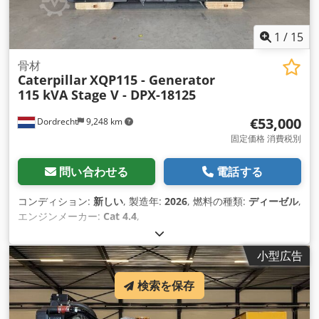
1
/
15
骨材
Caterpillar
XQP115 - Generator
115 kVA Stage V - DPX-18125
€53,000
Dordrecht
9,248 km
固定価格 消費税別
問い合わせる
電話する
コンディション:
新しい
, 製造年:
2026
, 燃料の種類:
ディーゼル
,
エンジンメーカー:
Cat 4.4
,
小型広告
検索を保存