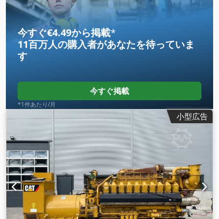
今すぐ€4.49から掲載
*
11百万人の購入者
があなたを待っていま
す
今すぐ掲載
*1件あたり/月
小型広告