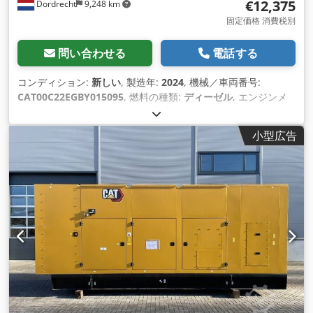
€12,375
Dordrecht
9,248 km
固定価格 消費税別
問い合わせる
電話する
コンディション:
新しい
, 製造年:
2024
, 機械／車両番号:
CAT00C22EGBY015095
, 燃料の種類:
ディーゼル
, エンジンメ
ーカー:
Caterpillar C2.2
,
小型広告