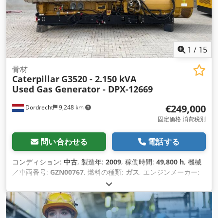
1
/
15
骨材
Caterpillar
G3520 - 2.150 kVA
Used Gas Generator - DPX-12669
€249,000
Dordrecht
9,248 km
固定価格 消費税別
問い合わせる
電話する
コンディション:
中古
, 製造年:
2009
, 稼働時間:
49,800 h
, 機械
／車両番号:
GZN00767
, 燃料の種類:
ガス
, エンジンメーカー:
Caterpillar G3520C
,