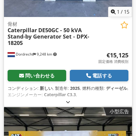
1
/
15
骨材
Caterpillar
DE50GC - 50 kVA
Stand-by Generator Set - DPX-
18205
€15,125
Dordrecht
9,248 km
固定価格 消費税別
問い合わせる
電話する
コンディション:
新しい
, 製造年:
2025
, 燃料の種類:
ディーゼル
,
エンジンメーカー:
Caterpillar C3.3
,
小型広告