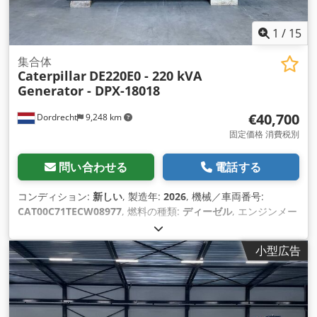
1
/
15
集合体
Caterpillar
DE220E0 - 220 kVA
Generator - DPX-18018
€40,700
Dordrecht
9,248 km
固定価格 消費税別
問い合わせる
電話する
コンディション:
新しい
, 製造年:
2026
, 機械／車両番号:
CAT00C71TECW08977
, 燃料の種類:
ディーゼル
, エンジンメー
カー:
Caterpillar C7.1
,
小型広告