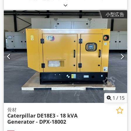
C9.3B
,
小型広告
1
/
15
骨材
Caterpillar
DE18E3 - 18 kVA
Generator - DPX-18002