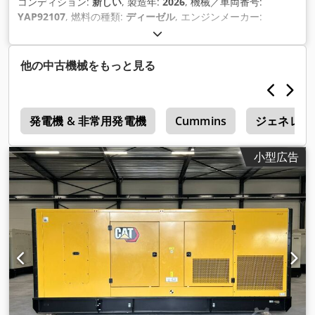
コンディション:
新しい
, 製造年:
2026
, 機械／車両番号:
YAP92107
, 燃料の種類:
ディーゼル
, エンジンメーカー:
Caterpillar 3516B HD
,
他の中古機械をもっと見る
f
発電機 & 非常用発電機
Cummins
ジェネレー
小型広告