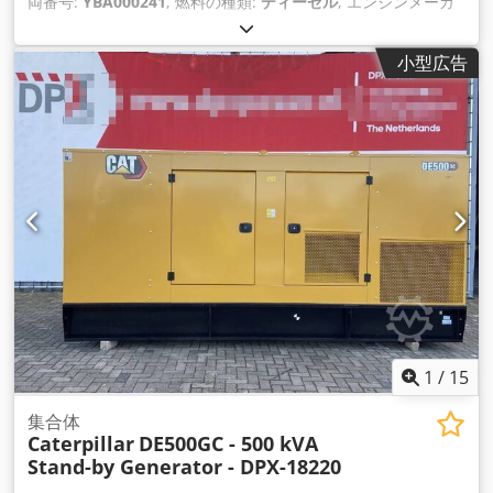
両番号:
YBA000241
, 燃料の種類:
ディーゼル
, エンジンメーカ
ー:
Caterpillar 3512
,
小型広告
1
/
15
集合体
Caterpillar
DE500GC - 500 kVA
Stand-by Generator - DPX-18220