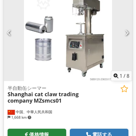
1
/
8
半自動缶シーマー
Shanghai cat claw trading
company
MZsmcs01
中国、中華人民共和国
1,668 km
価格情報
電話する