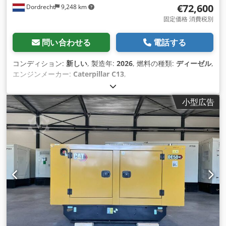
€72,600
Dordrecht
9,248 km
固定価格 消費税別
問い合わせる
電話する
コンディション:
新しい
, 製造年:
2026
, 燃料の種類:
ディーゼル
,
エンジンメーカー:
Caterpillar C13
,
小型広告