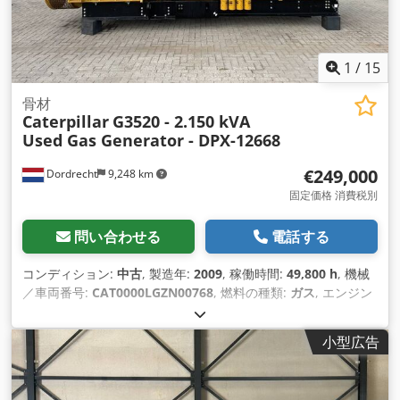
1
/
15
骨材
Caterpillar
G3520 - 2.150 kVA
Used Gas Generator - DPX-12668
€249,000
Dordrecht
9,248 km
固定価格 消費税別
問い合わせる
電話する
コンディション:
中古
, 製造年:
2009
, 稼働時間:
49,800 h
, 機械
／車両番号:
CAT0000LGZN00768
, 燃料の種類:
ガス
, エンジン
メーカー:
Caterpillar G3520C
,
小型広告