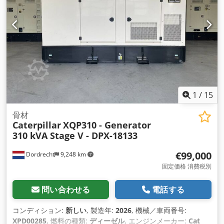
1
/
15
骨材
Caterpillar
XQP310 - Generator
310 kVA Stage V - DPX-18133
€99,000
Dordrecht
9,248 km
固定価格 消費税別
問い合わせる
電話する
コンディション:
新しい
, 製造年:
2026
, 機械／車両番号:
XPD00285
, 燃料の種類:
ディーゼル
, エンジンメーカー:
Cat