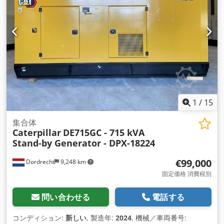
1
/
15
集合体
Caterpillar
DE715GC - 715 kVA
Stand-by Generator - DPX-18224
€99,000
Dordrecht
9,248 km
固定価格 消費税別
問い合わせる
電話する
コンディション:
新しい
, 製造年:
2024
, 機械／車両番号: