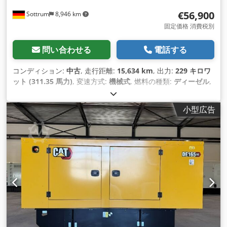
€56,900
Sottrum
8,946 km
固定価格 消費税別
問い合わせる
電話する
コンディション:
中古
, 走行距離:
15,634 km
, 出力:
229 キロワ
ット (311.35 馬力)
, 変速方式:
機械式
, 燃料の種類:
ディーゼル
,
色:
黄色
, 総重量:
23,200 kg（キログラム）
, 空車重量:
23,200
kg（キログラム）
, 最大積載重量:
15,000 kg（キログラム）
,
小型広告
アクスル構成:
4x4
, 座席数:
1
, 初回登録:
03/2016
, ブレーキ:
エ
ンジンブレーキ
, 製造年:
2016
, 稼働時間:
15,634 h
, 運転席:
デ
イキャブ
, 装備:
すすフィルター, イモビライザーシステム, エア
コン, キャビン, デファレンシャルロック, パワーステアリング,
パーキングセンサー, ヘッドガード, 全輪駆動, 圧縮空気ブレー
キ, 標準バケット, 車載コンピュータ, 追加ヘッドライト
,