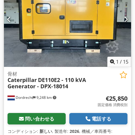
1
/
15
骨材
Caterpillar
DE110E2 - 110 kVA
Generator - DPX-18014
€25,850
Dordrecht
9,248 km
固定価格 消費税別
問い合わせる
電話する
コンディション:
新しい
, 製造年:
2026
, 機械／車両番号: