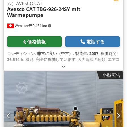
ム）AVESCO CAT
Avesco CAT
TBG-926-24SY mit
Wärmepumpe
Wetzikon
9,464 km
価格情報
電話する
コンディション:
非常に良い（中古）
, 製造年:
2007
, 稼働時間:
36,514 h
, 機能:
完全に稼働しています
, 入力電流の種類:
エアコ
ン
, 出力:
300 キロワット (407.89 馬力)
, 燃料:
家庭用ガス H
, 冷
却方式:
水
, 装備:
ドキュメント / マニュアル
,
小型広告