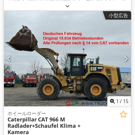
ー:
Caterpillar 3512
,
小型広告
1
/
15
ホイールローダー
Caterpillar
CAT 966 M
Radlader+Schaufel Klima +
Kamera