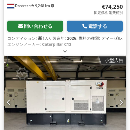
€74,250
Dordrecht
9,248 km
固定価格 消費税別
問い合わせる
電話する
コンディション:
新しい
, 製造年:
2026
, 燃料の種類:
ディーゼル
,
エンジンメーカー:
Caterpillar C13
,
小型広告