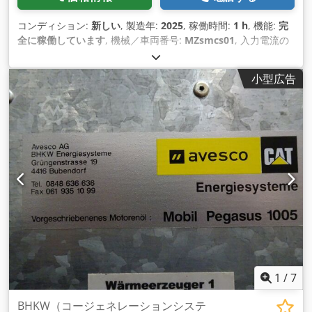
コンディション:
新しい
, 製造年:
2025
, 稼働時間:
1 h
, 機能:
完
全に稼働しています
, 機械／車両番号:
MZsmcs01
, 入力電流の
種類:
三相
, 装備:
CEマーキング
,
小型広告
1
/
7
BHKW（コージェネレーションシステ