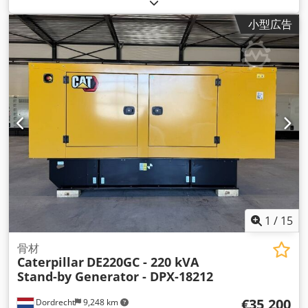
(1,359.62 馬力)
, エンジンメーカー:
Caterpillar C32
,
小型広告
1
/
15
骨材
Caterpillar
DE220GC - 220 kVA
Stand-by Generator - DPX-18212
€35,200
Dordrecht
9,248 km