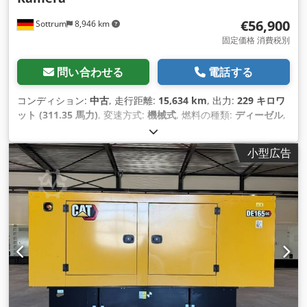
€56,900
Sottrum
8,946 km
固定価格 消費税別
問い合わせる
電話する
コンディション:
中古
, 走行距離:
15,634 km
, 出力:
229 キロワ
ット (311.35 馬力)
, 変速方式:
機械式
, 燃料の種類:
ディーゼル
,
色:
黄色
, 総重量:
23,200 kg（キログラム）
, 空車重量:
23,200
kg（キログラム）
, 最大積載重量:
15,000 kg（キログラム）
,
小型広告
アクスル構成:
4x4
, 座席数:
1
, 初回登録:
03/2016
, ブレーキ:
エ
ンジンブレーキ
, 製造年:
2016
, 稼働時間:
15,634 h
, 運転席:
デ
イキャブ
, 装備:
すすフィルター, イモビライザーシステム, エア
コン, キャビン, デファレンシャルロック, パワーステアリング,
パーキングセンサー, ヘッドガード, 全輪駆動, 圧縮空気ブレー
キ, 標準バケット, 車載コンピュータ, 追加ヘッドライト
,