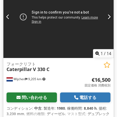
1
/
14
フォークリフト
Caterpillar
V 330 C
€16,500
Wijchen
9,205 km
固定価格 消費税別
問い合わせる
電話する
コンディション:
中古
, 製造年:
1980
, 稼働時間:
8,840 h
, 揚程:
3,230 mm
, 燃料の種類:
ディーゼル
, マスト型式:
デュプレック