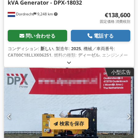
kVA Generator - DPX-18032
€138,600
Dordrecht
9,248 km
固定価格 消費税別
問い合わせる
電話する
コンディション:
新しい
, 製造年:
2025
, 機械／車両番号:
CAT00C18LLXK06251
, 燃料の種類:
ディーゼル
, エンジンメー
カー:
Caterpillar C18
,
小型広告
検索を保存