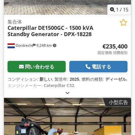
1
/
15
集合体
Caterpillar
DE1500GC - 1500 kVA
Standby Generator - DPX-18228
€235,400
Dordrecht
9,248 km
固定価格 消費税別
問い合わせる
電話する
コンディション:
新しい
, 製造年:
2025
, 燃料の種類:
ディーゼル
,
エンジンメーカー:
Caterpillar C32
,
小型広告