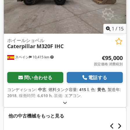
1
/
15
ホイールショベル
Caterpillar
M320F IHC
€95,000
スペイン
10,415 km
固定価格 消費税別
問い合わせる
電話する
コンディション:
中古
, 燃料タンク容量:
415 l
, 色:
黄色
, 製造年:
2018
, 稼働時間:
6,610 h
, 装備:
エアコン
,
他の中古機械をもっと見る