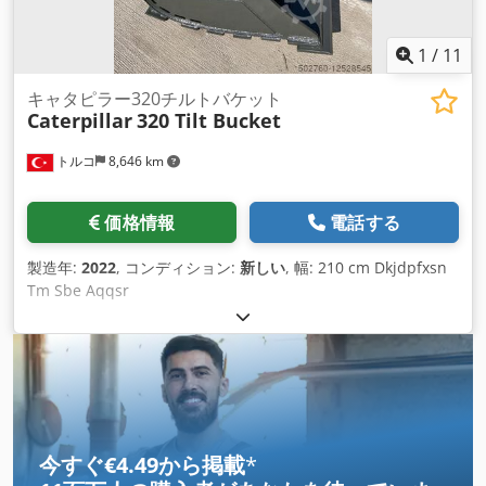
1
/
11
キャタピラー320チルトバケット
Caterpillar
320 Tilt Bucket
トルコ
8,646 km
価格情報
電話する
製造年:
2022
, コンディション:
新しい
, 幅: 210 cm Dkjdpfxsn
Tm Sbe Aqqsr
今すぐ€4.49から掲載
*