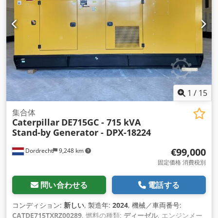
1
/
15
集合体
Caterpillar
DE715GC - 715 kVA
Stand-by Generator - DPX-18224
€99,000
Dordrecht
9,248 km
固定価格 消費税別
問い合わせる
電話する
コンディション:
新しい
, 製造年:
2024
, 機械／車両番号:
CATDE715TXRZ00289
, 燃料の種類:
ディーゼル
, エンジンメー