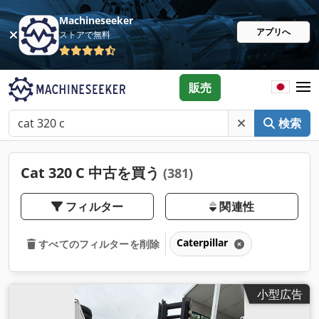
Machineseeker
アプリへ
ストアで無料
販売
検索
Cat 320 C 中古を買う
(381)
フィルター
関連性
Caterpillar
すべてのフィルターを削除
小型広告