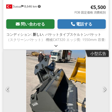
€5,500
Susuz
8,646 km
FOB 固定価格 消費税別
問い合わせる
電話する
コンディション:
新しい
, バケットタイプスケルトンバケット
（スクリーンバケット） 機械CAT320 エッジ長: 1550mm 容量:
1.35m^3 Dksdpotqyvgofx Aqqsr 詳細及びお問い合わせはこち
らまで
小型広告