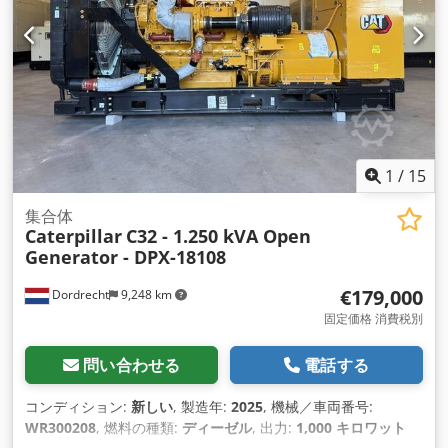
1
/
15
集合体
Caterpillar
C32 - 1.250 kVA Open
Generator - DPX-18108
€179,000
Dordrecht
9,248 km
固定価格 消費税別
問い合わせる
電話する
コンディション:
新しい
, 製造年:
2025
, 機械／車両番号:
WR300208
, 燃料の種類:
ディーゼル
, 出力:
1,000 キロワット