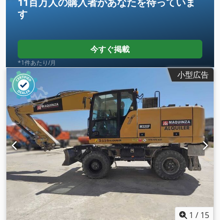
11百万人の購入者
があなたを待っていま
す
今すぐ掲載
*1件あたり/月
小型広告
1
/
15