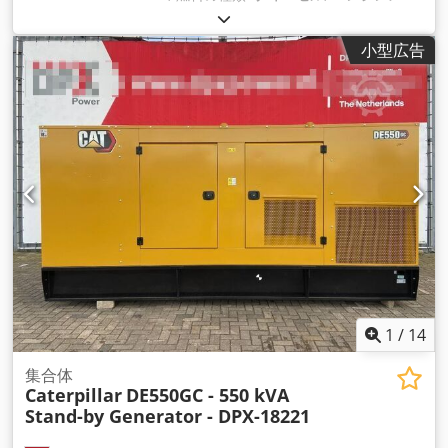
カー:
Caterpillar C15
,
小型広告
1
/
14
集合体
Caterpillar
DE550GC - 550 kVA
Stand-by Generator - DPX-18221