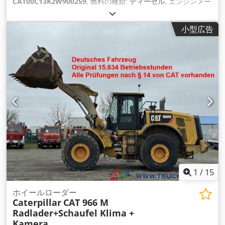
CAT00C13K2W900259
, 燃料の種類:
ディーゼル
, エンジンメー
カー:
Caterpillar C13
,
小型広告
1
/
15
ホイールローダー
Caterpillar
CAT 966 M
Radlader+Schaufel Klima +
Kamera