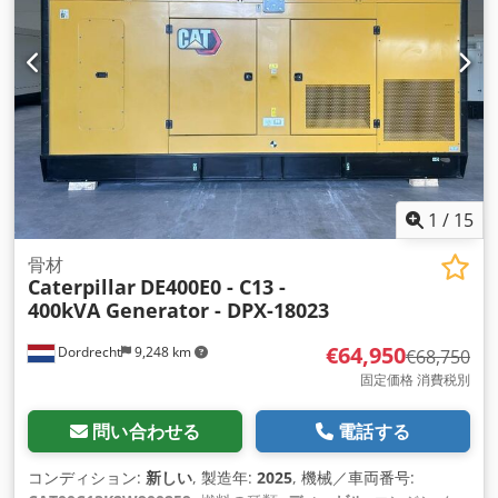
1
/
15
骨材
Caterpillar
DE400E0 - C13 -
400kVA Generator - DPX-18023
€64,950
Dordrecht
9,248 km
€68,750
固定価格 消費税別
問い合わせる
電話する
コンディション:
新しい
, 製造年:
2025
, 機械／車両番号: