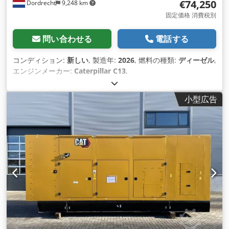
€74,250
Dordrecht
9,248 km
固定価格 消費税別
問い合わせる
電話する
コンディション:
新しい
, 製造年:
2026
, 燃料の種類:
ディーゼル
,
エンジンメーカー:
Caterpillar C13
,
小型広告