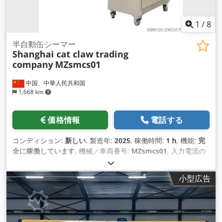
1
/
8
半自動缶シーマー
Shanghai cat claw trading
company
MZsmcs01
中国、中華人民共和国
1,668 km
価格情報
電話する
コンディション:
新しい
, 製造年:
2025
, 稼働時間:
1 h
, 機能:
完
全に稼働しています
, 機械／車両番号:
MZsmcs01
, 入力電流の
種類:
三相
, 装備:
CEマーキング
,
小型広告