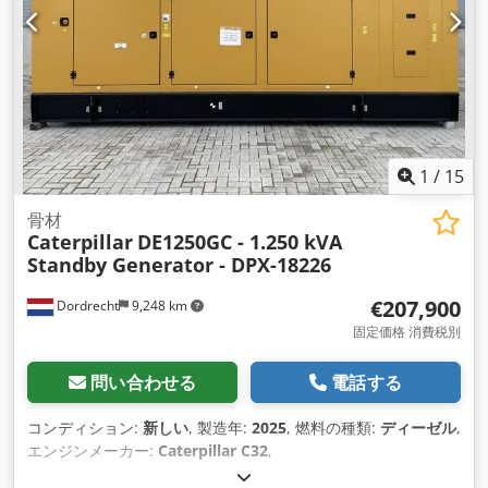
1
/
15
骨材
Caterpillar
DE1250GC - 1.250 kVA
Standby Generator - DPX-18226
€207,900
Dordrecht
9,248 km
固定価格 消費税別
問い合わせる
電話する
コンディション:
新しい
, 製造年:
2025
, 燃料の種類:
ディーゼル
,
エンジンメーカー:
Caterpillar C32
,