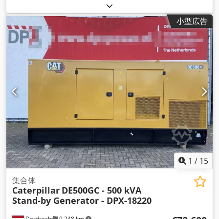
ス
, フォーク長:
2,190 mm
, フォーク幅:
2,280 mm
, 全高:
3,560 mm
, 全長:
5,070 mm
, 全幅:
2,560 mm
, 色:
青
,
小型広告
1
/
15
集合体
Caterpillar
DE500GC - 500 kVA
Stand-by Generator - DPX-18220
Dordrecht
9,248 km