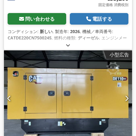
固定価格 消費税別
問い合わせる
電話する
コンディション:
新しい
, 製造年:
2026
, 機械／車両番号:
CATDE220CN7500245
, 燃料の種類:
ディーゼル
, エンジンメー
カー:
Caterpillar C7.1
,
小型広告