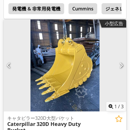
6
発電機 & 非常用発電機
Cummins
ジェネレー
小型広告
1
/
3
キャタピラー320D大型バケット
Caterpillar
320D Heavy Duty
Bucket