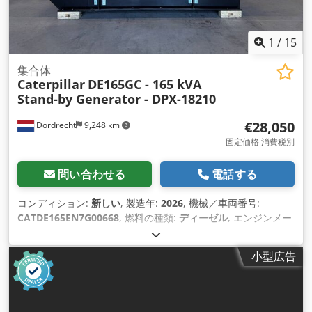
1
/
15
集合体
Caterpillar
DE165GC - 165 kVA
Stand-by Generator - DPX-18210
€28,050
Dordrecht
9,248 km
固定価格 消費税別
問い合わせる
電話する
コンディション:
新しい
, 製造年:
2026
, 機械／車両番号:
CATDE165EN7G00668
, 燃料の種類:
ディーゼル
, エンジンメー
カー:
Caterpillar C7.1
,
小型広告