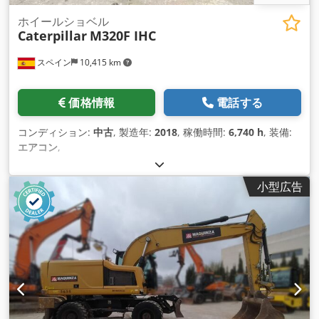
ホイールショベル
Caterpillar
M320F IHC
スペイン
10,415 km
価格情報
電話する
コンディション:
中古
, 製造年:
2018
, 稼働時間:
6,740 h
, 装備:
エアコン
,
小型広告