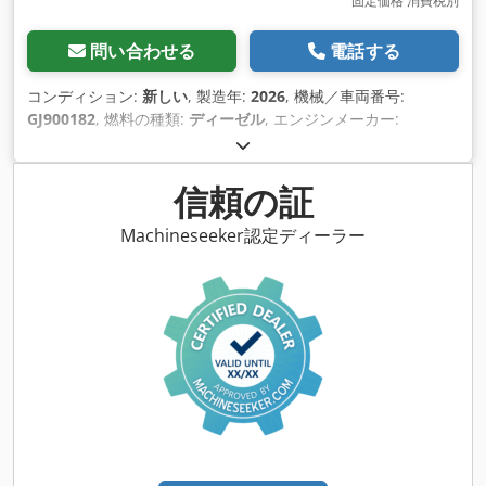
固定価格 消費税別
問い合わせる
電話する
コンディション:
新しい
, 製造年:
2026
, 機械／車両番号:
GJ900182
, 燃料の種類:
ディーゼル
, エンジンメーカー:
Caterpillar C32
,
信頼の証
Machineseeker認定ディーラー