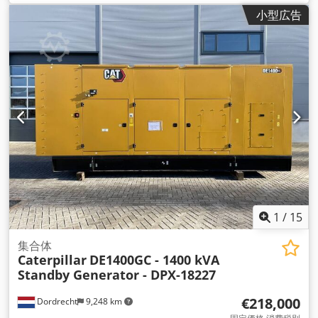
小型広告
1
/
15
集合体
Caterpillar
DE1400GC - 1400 kVA
Standby Generator - DPX-18227
€218,000
Dordrecht
9,248 km