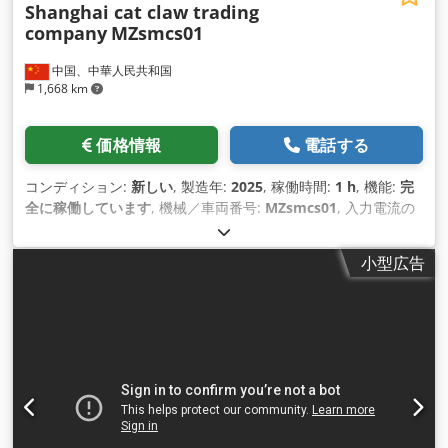
Shanghai cat claw trading
company
MZsmcs01
中国、中華人民共和国
1,668 km
価格情報
電話する
コンディション:
新しい
, 製造年:
2025
, 稼働時間:
1 h
, 機能:
完
全に稼働しています
, 機械／車両番号:
MZsmcs01
, 入力電流の
種類:
三相
, 装備:
CEマーキング
,
小型広告