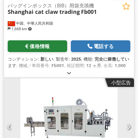
バッグインボックス（BIB）用袋充填機
Shanghai cat claw trading
Fb001
中国、中華人民共和国
1,668 km
価格情報
電話する
コンディション:
新しい
, 製造年:
2025
, 機能:
完全に稼働してい
ます
, 機械／車両番号:
Fb001
, 保証期間:
12 ヶ月
, 全高:
1,000
mm
, 全幅:
800 mm
, 全長:
1,100 mm
, 入力電流の種類:
三相
,
総重量:
100 kg（キログラム）
, サーボモーターの出力:
1 ワッ
小型広告
ト
, フィルム幅:
38 mm
, 圧縮空気接続:
0.25 バー
, 入力電圧:
220 V
, 定格出力:
0.5 キロワット (0.68 馬力)
, 暖房能力:
0.8 キ
ロワット (1.09 馬力)
, 装備:
CEマーキング
,