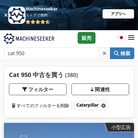
Machineseeker
アプリへ
ストアで無料
販売
検索
Cat 950 中古を買う
(380)
フィルター
関連性
Caterpillar
すべてのフィルターを削除
小型広告