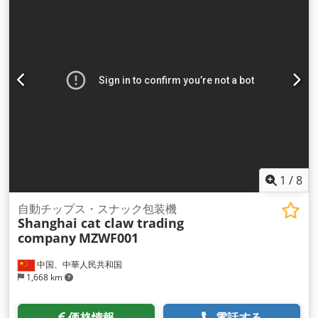
1
/
8
自動チップス・スナック包装機
Shanghai cat claw trading
company
MZWF001
中国、中華人民共和国
1,668 km
価格情報
電話する