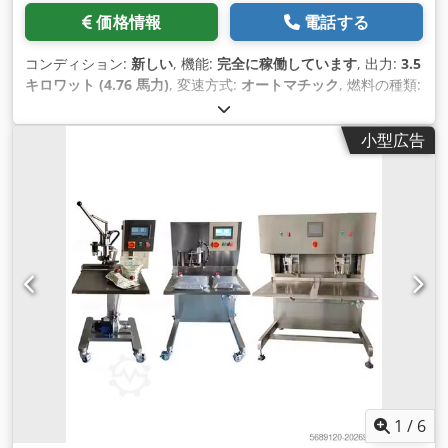
価格情報
電話する
コンディション:
新しい
, 機能:
完全に稼働しています
, 出力:
3.5
キロワット (4.76 馬力)
, 変速方式:
オートマチック
, 燃料の種類:
電気
, 色:
オリジナル
, 総重量:
3,500 kg（キログラム）
, 製造年:
2025
, 稼働時間:
1 h
, 機械／車両番号:
MZatbm01
, 装備:
CEマ
小型広告
ーキング
,
1
/
6