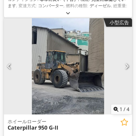
ます
, 変速方式:
コンバーター
, 燃料の種類:
ディーゼル
, 総重量:
19,020 kg（キログラム）
, 初回登録:
01/2022
, 製造年:
2021
,
装備:
エアコン
,
小型広告
1
/
4
ホイールローダー
Caterpillar
950 G-II