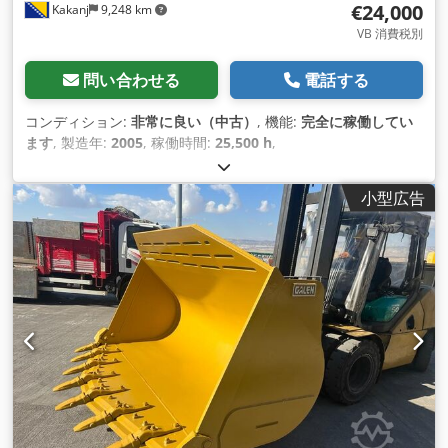
€24,000
Kakanj
9,248 km
VB 消費税別
問い合わせる
電話する
コンディション:
非常に良い（中古）
, 機能:
完全に稼働してい
ます
, 製造年:
2005
, 稼働時間:
25,500 h
,
小型広告