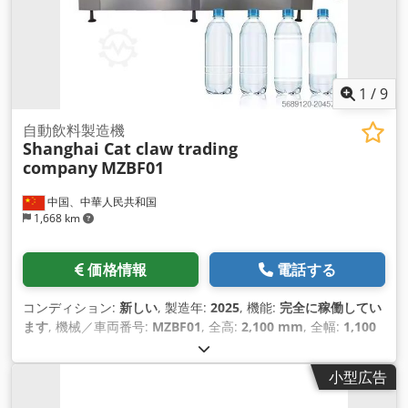
1
/
9
自動飲料製造機
Shanghai Cat claw trading
company
MZBF01
中国、中華人民共和国
1,668 km
価格情報
電話する
コンディション:
新しい
, 製造年:
2025
, 機能:
完全に稼働してい
ます
, 機械／車両番号:
MZBF01
, 全高:
2,100 mm
, 全幅:
1,100
mm
, 全長:
1,250 mm
, マンホールの位置:
側面
, 入力電流の種
類:
三相
, 総重量:
1,800 kg（キログラム）
, 入力電圧:
220 V
,
小型広告