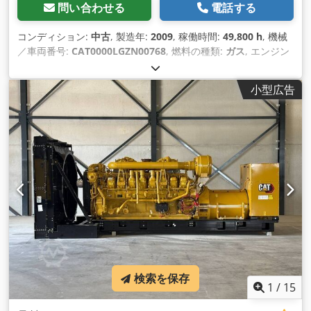
問い合わせる
電話する
コンディション:
中古
, 製造年:
2009
, 稼働時間:
49,800 h
, 機械
／車両番号:
CAT0000LGZN00768
, 燃料の種類:
ガス
, エンジン
メーカー:
Caterpillar G3520C
,
小型広告
検索を保存
1
/
15