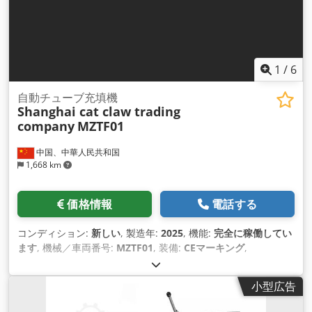
1
/
6
自動チューブ充填機
Shanghai cat claw trading
company
MZTF01
中国、中華人民共和国
1,668 km
価格情報
電話する
コンディション:
新しい
, 製造年:
2025
, 機能:
完全に稼働してい
ます
, 機械／車両番号:
MZTF01
, 装備:
CEマーキング
,
小型広告