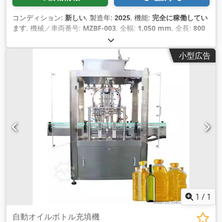
コンディション:
新しい
, 製造年:
2025
, 機能:
完全に稼働してい
ます
, 機械／車両番号:
MZBF-003
, 全幅:
1,050 mm
, 全長:
800
mm
, 全高:
1,500 mm
, 空車重量:
80 kg（キログラム）
, 必要
幅:
1,100 mm
, 設置スペース要件 長さ:
1,000 mm
, 必要高さ:
小型広告
16,000 mm
, 装備:
CEマーキング
,
1
/
1
自動オイルボトル充填機