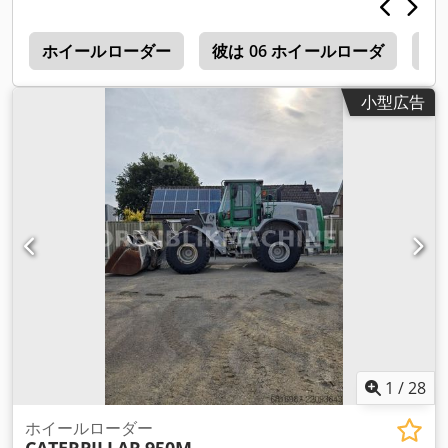
G
ホイールローダー
彼は 06 ホイールローダ
超
小型広告
1
/
28
ホイールローダー
CATERPILLAR
950M