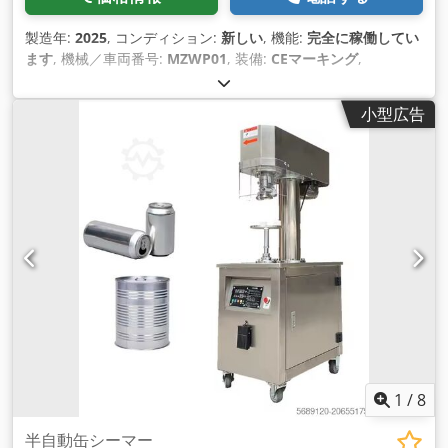
製造年:
2025
, コンディション:
新しい
, 機能:
完全に稼働してい
ます
, 機械／車両番号:
MZWP01
, 装備:
CEマーキング
,
小型広告
1
/
8
半自動缶シーマー