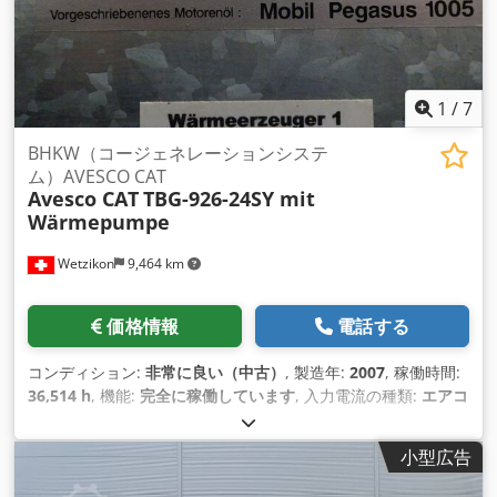
1
/
7
BHKW（コージェネレーションシステ
ム）AVESCO CAT
Avesco CAT
TBG-926-24SY mit
Wärmepumpe
Wetzikon
9,464 km
価格情報
電話する
コンディション:
非常に良い（中古）
, 製造年:
2007
, 稼働時間:
36,514 h
, 機能:
完全に稼働しています
, 入力電流の種類:
エアコ
ン
, 出力:
300 キロワット (407.89 馬力)
, 燃料:
家庭用ガス H
, 冷
却方式:
水
, 装備:
ドキュメント / マニュアル
,
小型広告