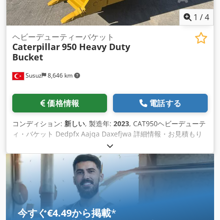
1
/
4
ヘビーデューティーバケット
Caterpillar
950 Heavy Duty
Bucket
Susuz
8,646 km
価格情報
電話する
コンディション:
新しい
, 製造年:
2023
, CAT950ヘビーデューテ
ィ・バケット Dedpfx Aajqa Daxefjwa 詳細情報・お見積もり
はこちらまで
今すぐ€4.49から掲載
*