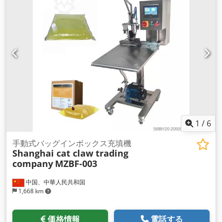
1
/
6
手動式バッグインボックス充填機
Shanghai cat claw trading
company
MZBF-003
中国、中華人民共和国
1,668 km
価格情報
電話する