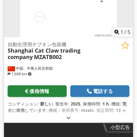
1
/
5
自動生理用ナプキン包装機
Shanghai Cat Claw trading
company
MZATB002
中国、中華人民共和国
1,668 km
価格情報
電話する
コンディション:
新しい
, 製造年:
2025
, 稼働時間:
1 h
, 機能:
完
全に稼働しています
, 機械／車両番号:
mzatc
, 保証期間:
12 ヶ
月
, 全高:
14,000 mm
, 全幅:
1,000 mm
, 全長:
45,000 mm
, 入
力電流の種類:
三相
, 総重量:
450 kg（キログラム）
, 圧縮空気
小型広告
接続:
2.5 バー
, 入力電圧:
220 V
, 装備:
CEマーキング
,