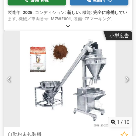
製造年:
2025
, コンディション:
新しい
, 機能:
完全に稼働してい
ます
, 機械／車両番号:
MZWF001
, 装備:
CEマーキング
,
小型広告
1
/
10
自動粉末包装機