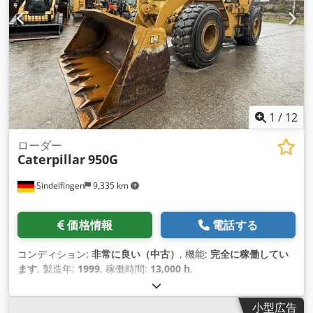
1
/
12
ローダー
Caterpillar
950G
Sindelfingen
9,335 km
価格情報
電話する
コンディション:
非常に良い（中古）
, 機能:
完全に稼働してい
ます
, 製造年:
1999
, 稼働時間:
13,000 h
,
小型広告