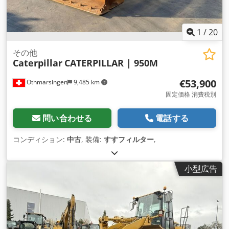
1
/
20
その他
Caterpillar
CATERPILLAR | 950M
€53,900
Othmarsingen
9,485 km
固定価格 消費税別
問い合わせる
電話する
コンディション:
中古
, 装備:
すすフィルター
,
小型広告