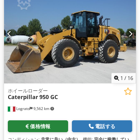
1
/
16
ホイールローダー
Caterpillar
950 GC
Lograto
9,562 km
価格情報
電話する
コンディション:
非常に良い（中古）
, 機能:
完全に稼働してい