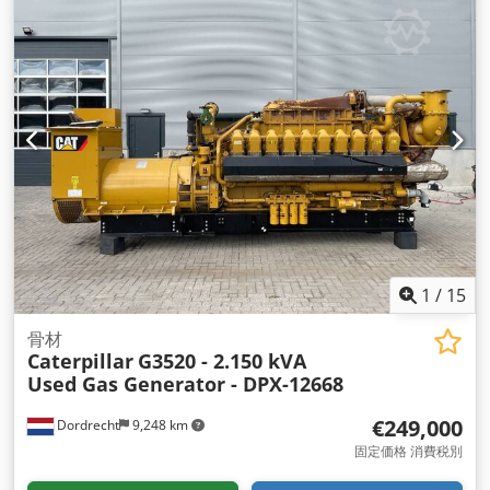
1
/
15
骨材
Caterpillar
G3520 - 2.150 kVA
Used Gas Generator - DPX-12668
€249,000
Dordrecht
9,248 km
固定価格 消費税別