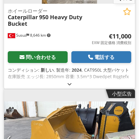
ホイールローダー
Caterpillar
950 Heavy Duty
Bucket
€11,000
Susuz
8,646 km
EXW 固定価格 消費税別
問い合わせる
電話する
コンディション:
新しい
, 製造年:
2024
, CAT950L 大型バケット
在庫販売 エッジ長: 2850mm 容量: 3.5m^3 Dwedpet Rqgtefx
Aafja 溶接アダプター歯
小型広告