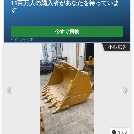
11百万人の購入者
があなたを待っていま
す
今すぐ掲載
*1件あたり/月
小型広告
1
/
2