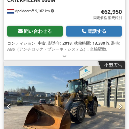
€62,950
Apeldoorn
9,162 km
固定価格 消費税別
問い合わせる
電話する
コンディション:
中古
, 製造年:
2018
, 稼働時間:
13,380 h
, 装備:
ABS（アンチロック・ブレーキ・システム）, 全輪駆動
,
小型広告