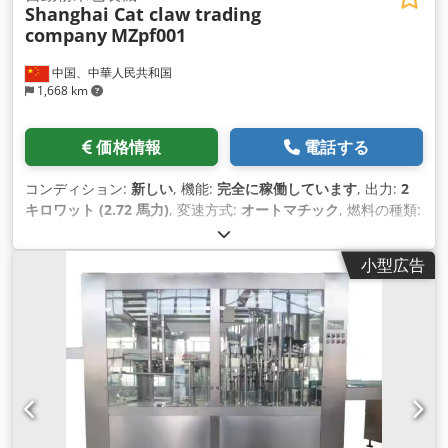
Shanghai Cat claw trading
company
MZpf001
中国、中華人民共和国
1,668 km
価格情報
電話する
コンディション:
新しい
, 機能:
完全に稼働しています
, 出力:
2
キロワット (2.72 馬力)
, 変速方式:
オートマチック
, 燃料の種類:
電気
, 色:
シルバー
, 総重量:
450 kg（キログラム）
, 製造年:
2025
, 機械／車両番号:
MZpf001
, 装備:
CEマーキング
,
小型広告