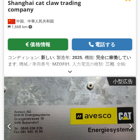
Shanghai cat claw trading
company
中国、中華人民共和国
1,668 km
価格情報
電話する
コンディション:
新しい
, 製造年:
2025
, 機能:
完全に稼働してい
ます
, 機械／車両番号:
MZOF01
, 入力電流の種類:
三相
, 全幅:
900 mm
, 全長:
1,200 mm
, 全高:
2,200 mm
, 入力電圧:
220 V
,
ワーク重量（最大）:
450 kg（キログラム）
, 通過高さ:
1,200
小型広告
mm
, 装備:
CEマーキング
,