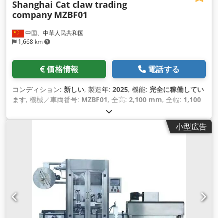
Shanghai Cat claw trading
company
MZBF01
中国、中華人民共和国
1,668 km
価格情報
電話する
コンディション:
新しい
, 製造年:
2025
, 機能:
完全に稼働してい
ます
, 機械／車両番号:
MZBF01
, 全高:
2,100 mm
, 全幅:
1,100
mm
, 全長:
1,250 mm
, マンホールの位置:
側面
, 入力電流の種
類:
三相
, 総重量:
1,800 kg（キログラム）
, 入力電圧:
220 V
,
小型広告