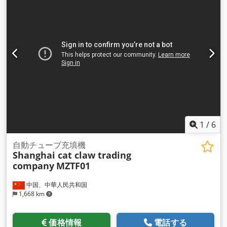
1
/
6
自動チューブ充填機
Shanghai cat claw trading
company
MZTF01
中国、中華人民共和国
1,668 km
価格情報
電話する