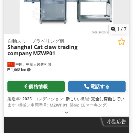
1
/
7
自動スリーブラベリング機
Shanghai Cat claw trading
company
MZWP01
中国、中華人民共和国
1,668 km
価格情報
電話する
製造年:
2025
, コンディション:
新しい
, 機能:
完全に稼働してい
ます
, 機械／車両番号:
MZWP01
, 装備:
CEマーキング
,
小型広告