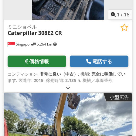
1
/
16
ミニショベル
Caterpillar
308E2 CR
Singapore
5,264 km
価格情報
電話する
コンディション:
非常に良い（中古）
, 機能:
完全に稼働してい
ます
, 製造年:
2015
, 稼働時間:
2,135 h
, 機械／車両番号:
CAT0308EPMY201796
,
小型広告