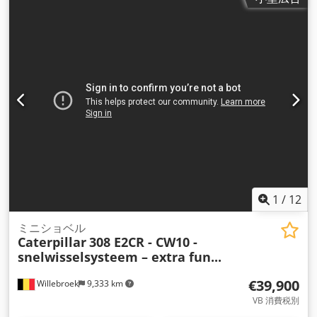
1
/
12
ミニショベル
Caterpillar
308 E2CR - CW10 -
snelwisselsysteem – extra fun...
€39,900
Willebroek
9,333 km
VB 消費税別