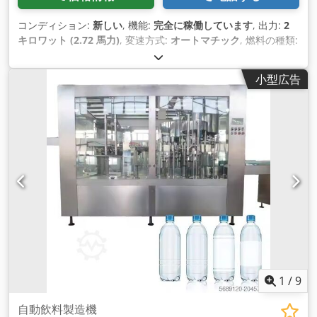
コンディション:
新しい
, 機能:
完全に稼働しています
, 出力:
2
キロワット (2.72 馬力)
, 変速方式:
オートマチック
, 燃料の種類:
電気
, 色:
シルバー
, 総重量:
450 kg（キログラム）
, 製造年:
2025
, 機械／車両番号:
MZpf001
, 装備:
CEマーキング
,
小型広告
1
/
9
自動飲料製造機