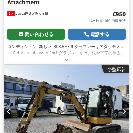
Attachment
€950
Susuz
8,646 km
FCA 固定価格 消費税別
問い合わせる
電話する
コンディション:
新しい
, 303.5E CR グラブレーキアタッチメン
ト Cjdpfx Asulaaxsm Eorf グラブレーキは、根や下草の除去、
選別、積み込みに適しています。
小型広告