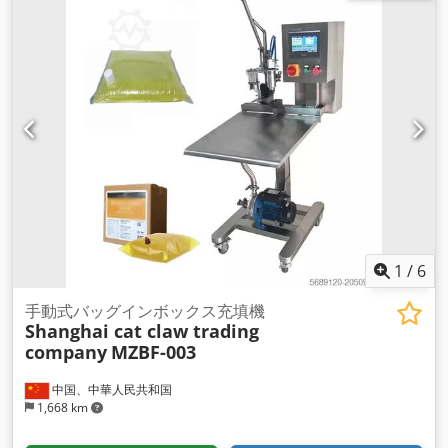
1
/
6
手動式バッグインボックス充填機
Shanghai cat claw trading
company
MZBF-003
中国、中華人民共和国
1,668 km