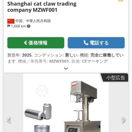
Shanghai cat claw trading
company
MZWF001
中国、中華人民共和国
1,668 km
価格情報
電話する
製造年:
2025
, コンディション:
新しい
, 機能:
完全に稼働してい
ます
, 機械／車両番号:
MZWF001
, 装備:
CEマーキング
,
小型広告