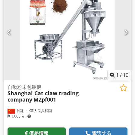
1
/
10
自動粉末包装機
Shanghai Cat claw trading
company
MZpf001
中国、中華人民共和国
1,668 km
価格情報
電話する