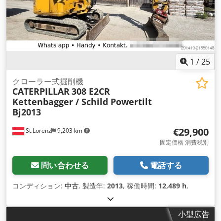
1
/
25
クローラー式掘削機
CATERPILLAR
308 E2CR
Kettenbagger / Schild Powertilt
Bj2013
€29,900
St.Lorenz
9,203 km
固定価格 消費税別
問い合わせる
電話する
コンディション:
中古
, 製造年:
2013
, 稼働時間:
12,489 h
,
小型広告