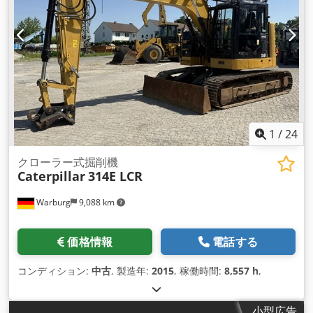
1
/
24
クローラー式掘削機
Caterpillar
314E LCR
Warburg
9,088 km
価格情報
電話する
コンディション:
中古
, 製造年:
2015
, 稼働時間:
8,557 h
,
小型広告