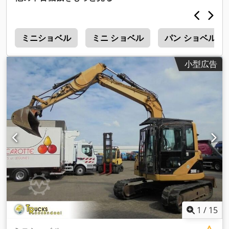
機
ミニショベル
ミニ ショベル
パン ショベル
小型広告
1
/
15