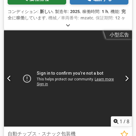
コンディション:
新しい
, 製造年:
2025
, 稼働時間:
1 h
, 機能:
完
全に稼働しています
, 機械／車両番号:
mzatc
, 保証期間:
12 ヶ
月
, 全高:
14,000 mm
, 全幅:
1,000 mm
, 全長:
45,000 mm
, 入
力電流の種類:
三相
, 総重量:
450 kg（キログラム）
, 圧縮空気
小型広告
接続:
2.5 バー
, 入力電圧:
220 V
, 装備:
CEマーキング
,
1
/
8
自動チップス・スナック包装機