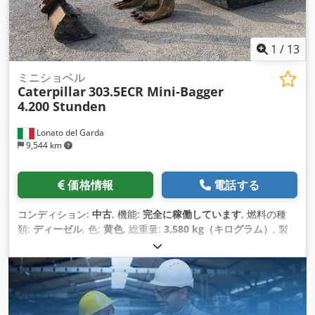
1
/
13
ミニショベル
Caterpillar
303.5ECR Mini-Bagger
4.200 Stunden
Lonato del Garda
9,544 km
価格情報
電話する
コンディション:
中古
, 機能:
完全に稼働しています
, 燃料の種
類:
ディーゼル
, 色:
黄色
, 総重量:
3,580 kg（キログラム）
, 製
造年:
2018
, 稼働時間:
4,200 h
, 装備:
標準バケット
,