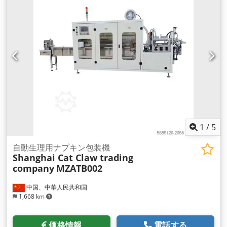
ロワット (1.09 馬力)
, 装備:
CEマーキング
,
1
/
5
自動生理用ナプキン包装機
Shanghai Cat Claw trading
company
MZATB002
中国、中華人民共和国
1,668 km
価格情報
電話する