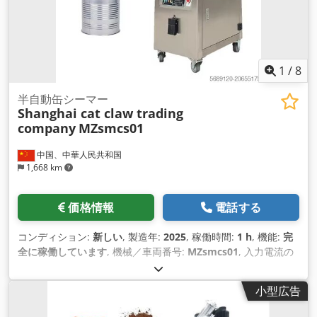
1
/
8
半自動缶シーマー
Shanghai cat claw trading
company
MZsmcs01
中国、中華人民共和国
1,668 km
価格情報
電話する
コンディション:
新しい
, 製造年:
2025
, 稼働時間:
1 h
, 機能:
完
全に稼働しています
, 機械／車両番号:
MZsmcs01
, 入力電流の
種類:
三相
, 装備:
CEマーキング
,
小型広告