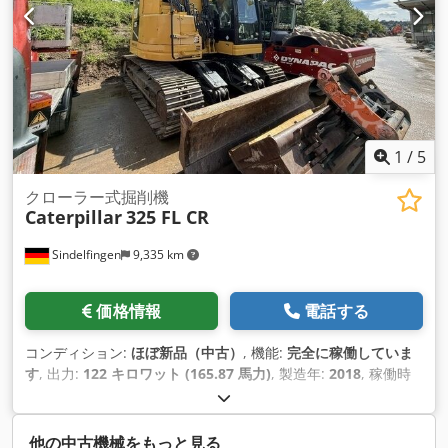
1
/
5
クローラー式掘削機
Caterpillar
325 FL CR
Sindelfingen
9,335 km
価格情報
電話する
コンディション:
ほぼ新品（中古）
, 機能:
完全に稼働していま
す
, 出力:
122 キロワット (165.87 馬力)
, 製造年:
2018
, 稼働時
間:
3,800 h
, 装備:
エアコン
,
他の中古機械をもっと見る