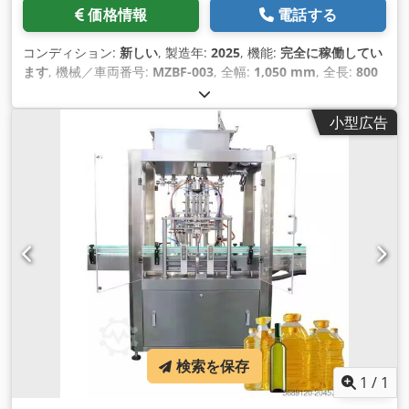
価格情報
電話する
コンディション:
新しい
, 製造年:
2025
, 機能:
完全に稼働してい
ます
, 機械／車両番号:
MZBF-003
, 全幅:
1,050 mm
, 全長:
800
mm
, 全高:
1,500 mm
, 空車重量:
80 kg（キログラム）
, 必要
幅:
1,100 mm
, 設置スペース要件 長さ:
1,000 mm
, 必要高さ:
小型広告
16,000 mm
, 装備:
CEマーキング
,
検索を保存
1
/
1