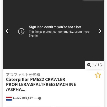
1
/
15
アスファルト粉砕機
Caterpillar
PM622 CRAWLER
PROFILER/ASFALTFREESMACHINE
/ASPHA...
Andelst
9,197 km