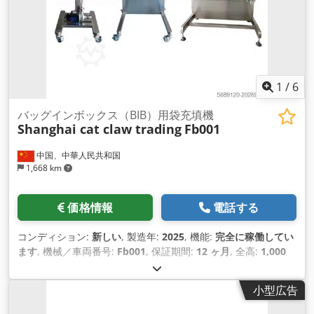
1
/
6
バッグインボックス（BIB）用袋充填機
Shanghai cat claw trading
Fb001
中国、中華人民共和国
1,668 km
価格情報
電話する
コンディション:
新しい
, 製造年:
2025
, 機能:
完全に稼働してい
ます
, 機械／車両番号:
Fb001
, 保証期間:
12 ヶ月
, 全高:
1,000
mm
, 全幅:
800 mm
, 全長:
1,100 mm
, 入力電流の種類:
三相
,
総重量:
100 kg（キログラム）
, サーボモーターの出力:
1 ワッ
小型広告
ト
, フィルム幅:
38 mm
, 圧縮空気接続:
0.25 バー
, 入力電圧:
220 V
, 定格出力:
0.5 キロワット (0.68 馬力)
, 暖房能力:
0.8 キ