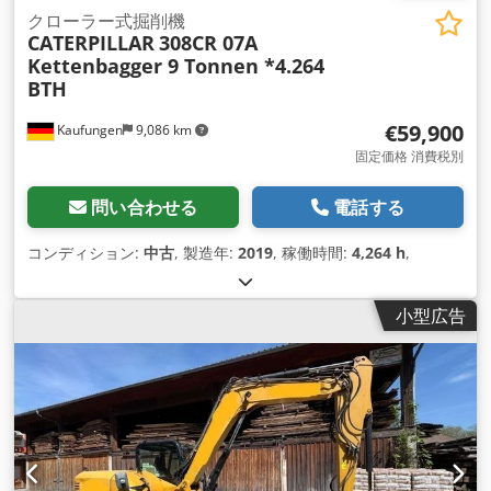
クローラー式掘削機
CATERPILLAR
308CR 07A
Kettenbagger 9 Tonnen *4.264
BTH
€59,900
Kaufungen
9,086 km
固定価格 消費税別
問い合わせる
電話する
コンディション:
中古
, 製造年:
2019
, 稼働時間:
4,264 h
,
小型広告