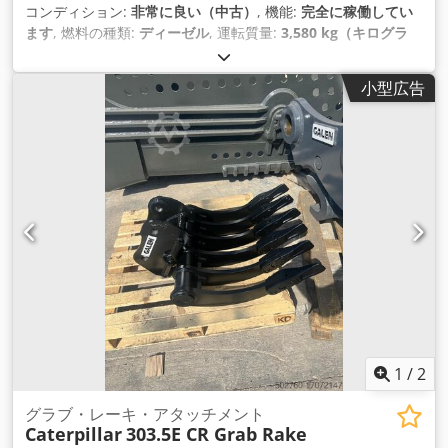
コンディション:
非常に良い（中古）
, 機能:
完全に稼働してい
ます
, 燃料の種類:
ディーゼル
, 運転質量:
3,580 kg（キログラ
ム）
, 製造年:
2020
, 稼働時間:
2,434 h
, 装備:
ゴムクローラー
,
小型広告
1
/
2
グラブ・レーキ・アタッチメント
Caterpillar
303.5E CR Grab Rake