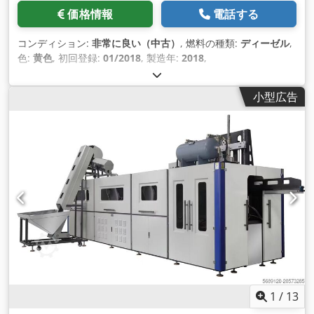
価格情報
電話する
コンディション:
非常に良い（中古）
, 燃料の種類:
ディーゼル
,
色:
黄色
, 初回登録:
01/2018
, 製造年:
2018
,
小型広告
1
/
13