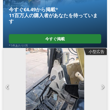
今すぐ€4.49から掲載
*
11百万人の購入者
があなたを待っていま
す
今すぐ掲載
*1件あたり/月
小型広告