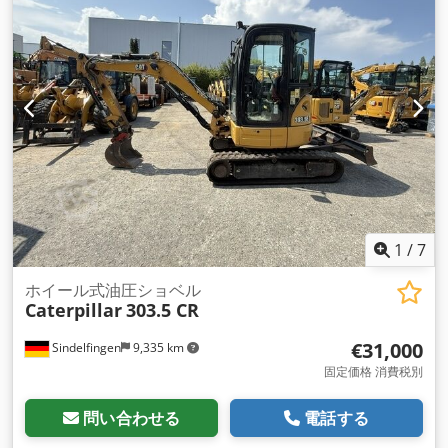
1
/
7
ホイール式油圧ショベル
Caterpillar
303.5 CR
€31,000
Sindelfingen
9,335 km
固定価格 消費税別
問い合わせる
電話する