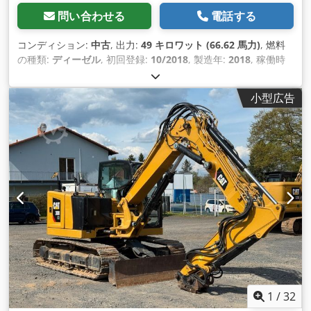
問い合わせる
電話する
コンディション:
中古
, 出力:
49 キロワット (66.62 馬力)
, 燃料
の種類:
ディーゼル
, 初回登録:
10/2018
, 製造年:
2018
, 稼働時
間:
7,900 h
,
小型広告
1
/
32