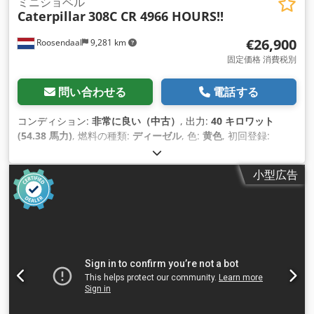
ミニショベル
Caterpillar
308C CR 4966 HOURS!!
€26,900
Roosendaal
9,281 km
固定価格 消費税別
問い合わせる
電話する
コンディション:
非常に良い（中古）
, 出力:
40 キロワット
(54.38 馬力)
, 燃料の種類:
ディーゼル
, 色:
黄色
, 初回登録:
05/2008
, 製造年:
2008
, 稼働時間:
4,966 h
,
小型広告