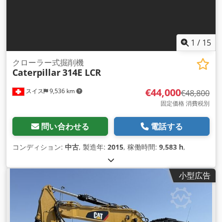
1
/
15
クローラー式掘削機
Caterpillar
314E LCR
€44,000
スイス
9,536 km
€48,800
固定価格 消費税別
問い合わせる
電話する
コンディション:
中古
, 製造年:
2015
, 稼働時間:
9,583 h
,
小型広告