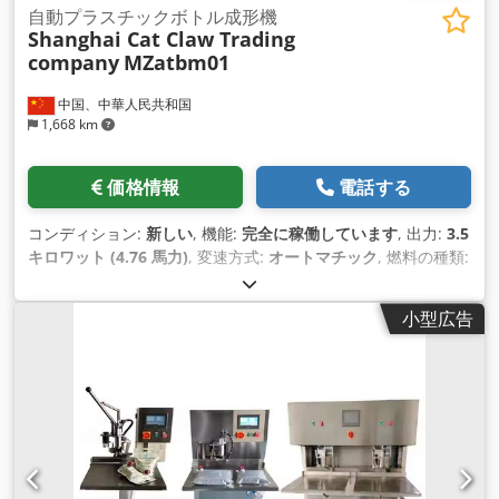
自動プラスチックボトル成形機
Shanghai Cat Claw Trading
company
MZatbm01
中国、中華人民共和国
1,668 km
価格情報
電話する
コンディション:
新しい
, 機能:
完全に稼働しています
, 出力:
3.5
キロワット (4.76 馬力)
, 変速方式:
オートマチック
, 燃料の種類:
電気
, 色:
オリジナル
, 総重量:
3,500 kg（キログラム）
, 製造年:
2025
, 稼働時間:
1 h
, 機械／車両番号:
MZatbm01
, 装備:
CEマ
小型広告
ーキング
,