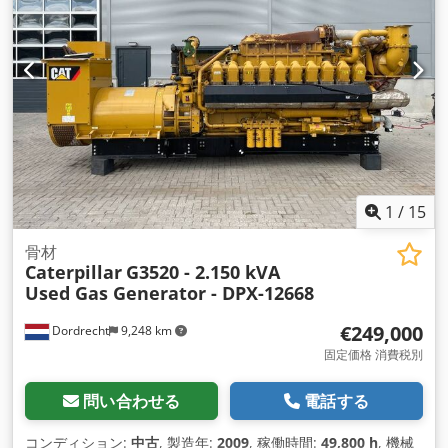
1
/
15
骨材
Caterpillar
G3520 - 2.150 kVA
Used Gas Generator - DPX-12668
€249,000
Dordrecht
9,248 km
固定価格 消費税別
問い合わせる
電話する
コンディション:
中古
, 製造年:
2009
, 稼働時間:
49,800 h
, 機械