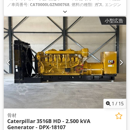
／車両番号:
CAT0000LGZN00768
, 燃料の種類:
ガス
, エンジン
メーカー:
Caterpillar G3520C
,
小型広告
1
/
15
骨材
Caterpillar
3516B HD - 2.500 kVA
Generator - DPX-18107