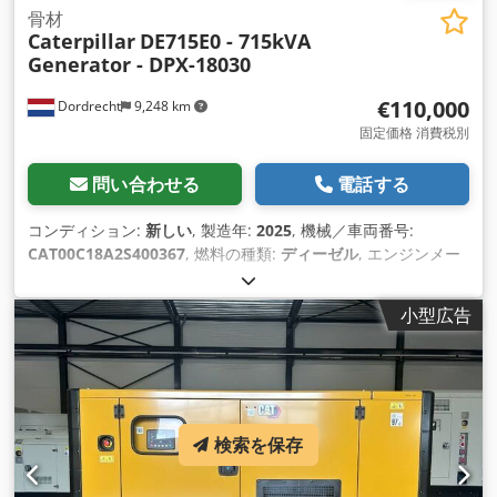
骨材
Caterpillar
DE715E0 - 715kVA
Generator - DPX-18030
€110,000
Dordrecht
9,248 km
固定価格 消費税別
問い合わせる
電話する
コンディション:
新しい
, 製造年:
2025
, 機械／車両番号:
CAT00C18A2S400367
, 燃料の種類:
ディーゼル
, エンジンメー
カー:
Caterpillar C18
,
小型広告
検索を保存