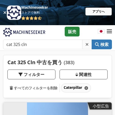
Machineseeker
アプリへ
ストアで無料
販売
検索
Cat 325 Cln 中古を買う
(383)
フィルター
関連性
Caterpillar
すべてのフィルターを削除
小型広告