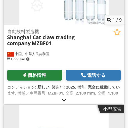
1
/
9
自動飲料製造機
Shanghai Cat claw trading
company
MZBF01
中国、中華人民共和国
1,668 km
価格情報
電話する
コンディション:
新しい
, 製造年:
2025
, 機能:
完全に稼働してい
ます
, 機械／車両番号:
MZBF01
, 全高:
2,100 mm
, 全幅:
1,100
mm
, 全長:
1,250 mm
, マンホールの位置:
側面
, 入力電流の種
類:
三相
, 総重量:
1,800 kg（キログラム）
, 入力電圧:
220 V
,
小型広告