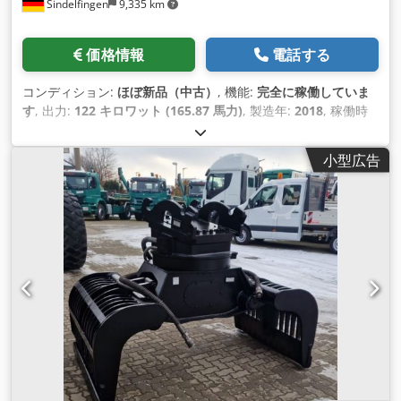
Sindelfingen
9,335 km
価格情報
電話する
コンディション:
ほぼ新品（中古）
, 機能:
完全に稼働していま
す
, 出力:
122 キロワット (165.87 馬力)
, 製造年:
2018
, 稼働時
間:
3,800 h
, 装備:
エアコン
,
小型広告