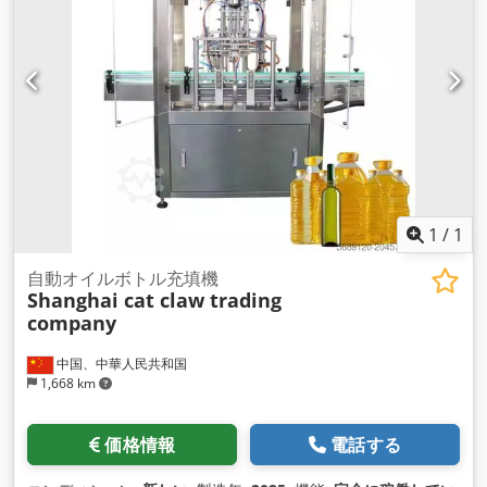
1
/
1
自動オイルボトル充填機
Shanghai cat claw trading
company
中国、中華人民共和国
1,668 km
価格情報
電話する