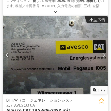
コンディション:
新しい
, 製造年:
2025
, 機能:
完全に稼働してい
ます
, 機械／車両番号:
MZOF01
, 入力電流の種類:
三相
, 全幅:
900 mm
, 全長:
1,200 mm
, 全高:
2,200 mm
, 入力電圧:
220 V
,
ワーク重量（最大）:
450 kg（キログラム）
, 通過高さ:
1,200
小型広告
mm
, 装備:
CEマーキング
,
1
/
7
BHKW（コージェネレーションシステ
ム）AVESCO CAT
Avesco CAT
TBG-926-24SY mit