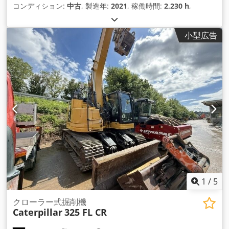
コンディション:
中古
, 製造年:
2021
, 稼働時間:
2,230 h
,
小型広告
1
/
5
クローラー式掘削機
Caterpillar
325 FL CR