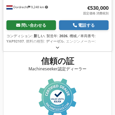
€530,000
Dordrecht
9,248 km
固定価格 消費税別
問い合わせる
電話する
コンディション:
新しい
, 製造年:
2026
, 機械／車両番号:
YAP92107
, 燃料の種類:
ディーゼル
, エンジンメーカー:
Caterpillar 3516B HD
,
信頼の証
Machineseeker認定ディーラー