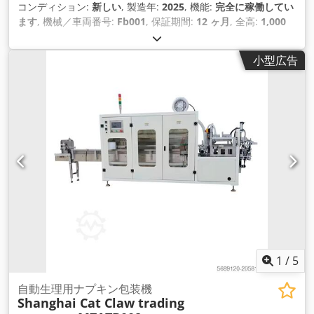
コンディション:
新しい
, 製造年:
2025
, 機能:
完全に稼働してい
ます
, 機械／車両番号:
Fb001
, 保証期間:
12 ヶ月
, 全高:
1,000
mm
, 全幅:
800 mm
, 全長:
1,100 mm
, 入力電流の種類:
三相
,
総重量:
100 kg（キログラム）
, サーボモーターの出力:
1 ワッ
小型広告
ト
, フィルム幅:
38 mm
, 圧縮空気接続:
0.25 バー
, 入力電圧:
220 V
, 定格出力:
0.5 キロワット (0.68 馬力)
, 暖房能力:
0.8 キ
ロワット (1.09 馬力)
, 装備:
CEマーキング
,
1
/
5
自動生理用ナプキン包装機
Shanghai Cat Claw trading