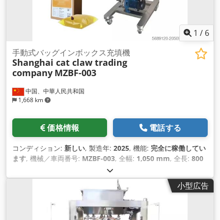
1
/
6
手動式バッグインボックス充填機
Shanghai cat claw trading
company
MZBF-003
中国、中華人民共和国
1,668 km
価格情報
電話する
コンディション:
新しい
, 製造年:
2025
, 機能:
完全に稼働してい
ます
, 機械／車両番号:
MZBF-003
, 全幅:
1,050 mm
, 全長:
800
mm
, 全高:
1,500 mm
, 空車重量:
80 kg（キログラム）
, 必要
幅:
1,100 mm
, 設置スペース要件 長さ:
1,000 mm
, 必要高さ:
小型広告
16,000 mm
, 装備:
CEマーキング
,