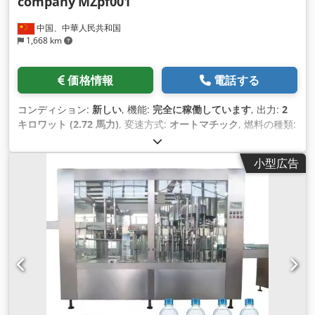
company
MZpf001
中国、中華人民共和国
1,668 km
価格情報
電話する
コンディション:
新しい
, 機能:
完全に稼働しています
, 出力:
2
キロワット (2.72 馬力)
, 変速方式:
オートマチック
, 燃料の種類:
電気
, 色:
シルバー
, 総重量:
450 kg（キログラム）
, 製造年:
2025
, 機械／車両番号:
MZpf001
, 装備:
CEマーキング
,
小型広告