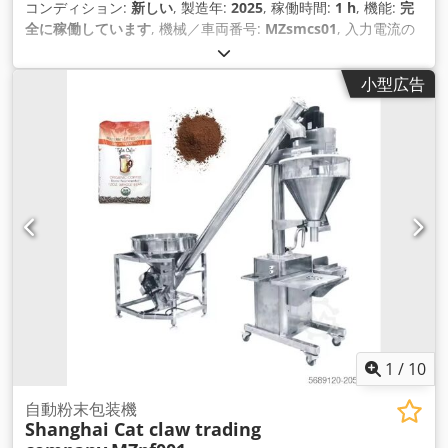
コンディション:
新しい
, 製造年:
2025
, 稼働時間:
1 h
, 機能:
完
全に稼働しています
, 機械／車両番号:
MZsmcs01
, 入力電流の
種類:
三相
, 装備:
CEマーキング
,
小型広告
1
/
10
自動粉末包装機
Shanghai Cat claw trading