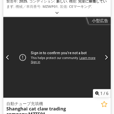
製造年:
2025
, コンディション:
新しい
, 機能:
完全に稼働してい
ます
, 機械／車両番号:
MZWP01
, 装備:
CEマーキング
,
小型広告
1
/
6
自動チューブ充填機
Shanghai cat claw trading
company
MZTF01