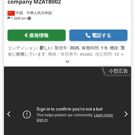
company
MZATB002
中国、中華人民共和国
1,668 km
価格情報
電話する
コンディション:
新しい
, 製造年:
2025
, 稼働時間:
1 h
, 機能:
完
全に稼働しています
, 機械／車両番号:
mzatc
, 保証期間:
12 ヶ
月
, 全高:
14,000 mm
, 全幅:
1,000 mm
, 全長:
45,000 mm
, 入
力電流の種類:
三相
, 総重量:
450 kg（キログラム）
, 圧縮空気
小型広告
接続:
2.5 バー
, 入力電圧:
220 V
, 装備:
CEマーキング
,