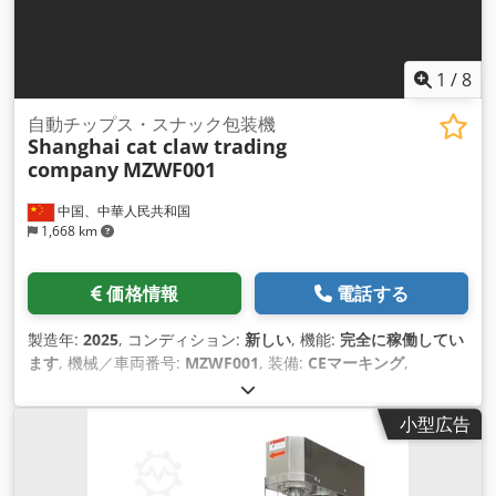
1
/
8
自動チップス・スナック包装機
Shanghai cat claw trading
company
MZWF001
中国、中華人民共和国
1,668 km
価格情報
電話する
製造年:
2025
, コンディション:
新しい
, 機能:
完全に稼働してい
ます
, 機械／車両番号:
MZWF001
, 装備:
CEマーキング
,
小型広告