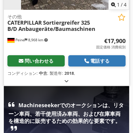
1
/
4
その他
CATERPILLAR
Sortiergreifer 325
B/D Anbaugeräte/Baumaschinen
€17,900
Peine
8,968 km
固定価格 消費税別
問い合わせる
電話する
コンディション:
中古
, 製造年:
2018
,
Machineseekerでのオークションは、リタ
ーン車両、若干使用済み車両、および在庫車両
を構造的に販売するための効果的な要素です。