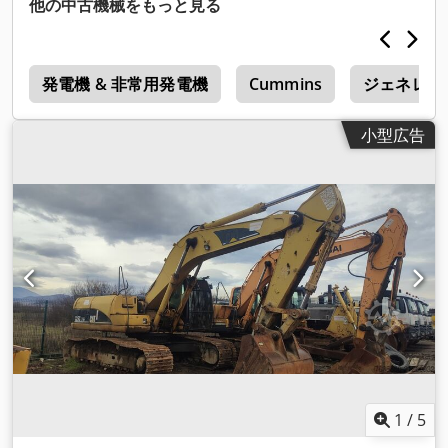
他の中古機械をもっと見る
機
発電機 & 非常用発電機
Cummins
ジェネレー
小型広告
1
/
5