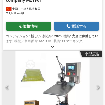
中国、中華人民共和国
1,668 km
価格情報
電話する
コンディション:
新しい
, 製造年:
2025
, 機能:
完全に稼働してい
ます
, 機械／車両番号:
MZTF01
, 装備:
CEマーキング
,
小型広告