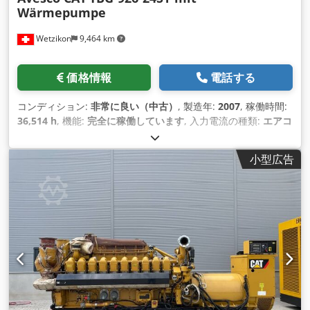
Wärmepumpe
Wetzikon
9,464 km
価格情報
電話する
コンディション:
非常に良い（中古）
, 製造年:
2007
, 稼働時間:
36,514 h
, 機能:
完全に稼働しています
, 入力電流の種類:
エアコ
ン
, 出力:
300 キロワット (407.89 馬力)
, 燃料:
家庭用ガス H
, 冷
却方式:
水
, 装備:
ドキュメント / マニュアル
,
小型広告