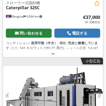
クローラー式掘削機
Caterpillar
325C
€37,000
Beograd
9,064 km
VB 消費税別
問い合わせる
電話する
コンディション:
使用可能（中古）
, 機能:
完全に稼働していま
す
, 出力:
141 キロワット (191.71 馬力)
, ショベル容量:
1.6 m³
,
製造年:
2005
, 機械／車両番号:
CAT 0325CCCRB01219
,
小型広告