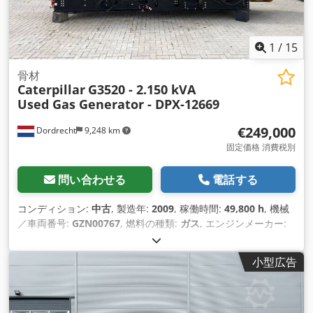
1
/
15
骨材
Caterpillar
G3520 - 2.150 kVA
Used Gas Generator - DPX-12669
€249,000
Dordrecht
9,248 km
固定価格 消費税別
問い合わせる
電話する
コンディション:
中古
, 製造年:
2009
, 稼働時間:
49,800 h
, 機械
／車両番号:
GZN00767
, 燃料の種類:
ガス
, エンジンメーカー:
Caterpillar G3520C
,
小型広告