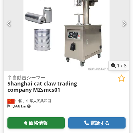
1
/
8
半自動缶シーマー
Shanghai cat claw trading
company
MZsmcs01
中国、中華人民共和国
1,668 km
価格情報
電話する