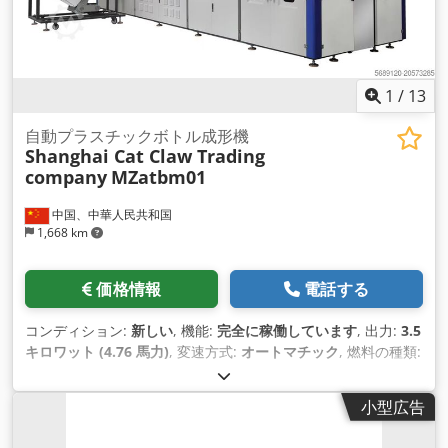
1
/
13
自動プラスチックボトル成形機
Shanghai Cat Claw Trading
company
MZatbm01
中国、中華人民共和国
1,668 km
価格情報
電話する
コンディション:
新しい
, 機能:
完全に稼働しています
, 出力:
3.5
キロワット (4.76 馬力)
, 変速方式:
オートマチック
, 燃料の種類:
電気
, 色:
オリジナル
, 総重量:
3,500 kg（キログラム）
, 製造年:
2025
, 稼働時間:
1 h
, 機械／車両番号:
MZatbm01
, 装備:
CEマ
小型広告
ーキング
,