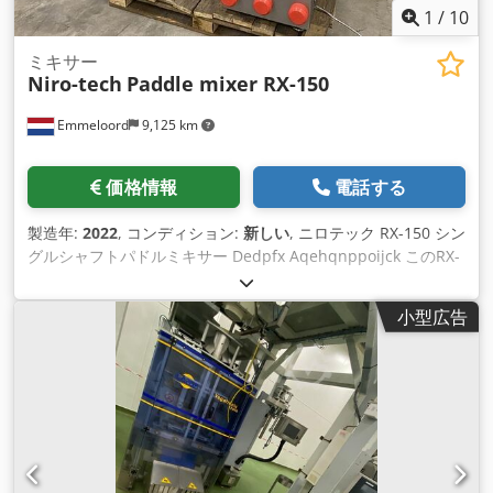
す。 Dcjdpepk Auqsfx Aqisk ✅ ローリー車、ワゴン車、固定
1
/
10
倉庫用タラップへの連結用チェーン： 頑丈なスチール製チェー
ンは、荷物の積み下ろし時にずれないように固定される、当社
ミキサー
Niro-tech
Paddle mixer RX-150
のスロープのもう一つの利点です。 ✅ 安定したサイド手すり：
ラック/ルーフの脱着が可能な保護手すり（ルーフはオプショ
Emmeloord
9,125 km
ン）。 ✅ タラップの電動高さ制御： 高性能ポンプによる流体
電動油圧駆動。ポンプは 230V を必要とするため、通常のソケ
ットから操作可能。 ✅ 両側ハンドポンプ： 電動油圧電源に接
価格情報
電話する
続できない場合の高さ調整用油圧ポンプ - 両面リフト。これは
あらゆる条件下での作業に最適なソリューションです。 ⭐️ 弊社
製造年:
2022
, コンディション:
新しい
, ニロテック RX-150 シン
では以下のバリエーションを提供しています:⭐️ - ランプ幅1900
グルシャフトパドルミキサー Dedpfx Aqehqnppoijck このRX-
- 2000 cm、2150 cm、2500 cm PREMIUM。 - トン数10ト
150は、ステンレス製です。本機では、両方向のミキシングが
ン、15トン、20トン、25トンの移動式スロープPREMIUM。 -
可能です。シングルミキシングシャフトと防湿ボタンコントロ
ランプの厚さ3～5cm。 - 色：赤、青、黒。 - 防水シート付き移
小型広告
ール パネルが装備されています。モーターパワー1.5kWで5-48
動式スロープ。
回転を供給します。/min を提供します。タンク容量は150リッ
トルで、110kgの肉を充填することができます。ドラムを約96
度に傾けることでアンローディン グが可能です。ミキサーは、
容量200リットルの標準的なバギーに直接アンロードするよう
に適応しています。 機械の寸法：1300 x 700 x 1600 (すべて
mm単位)