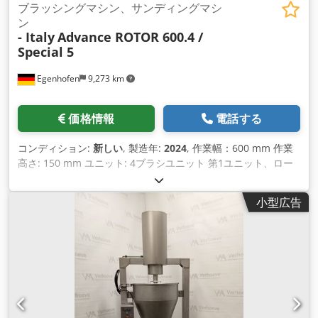
ブラッシングマシン、サンディングマシ
ン
- Italy
Advance ROTOR 600.4 /
Special 5
Egenhofen
9,273 km
価格情報
電話する
コンディション:
新しい
, 製造年:
2024
, 作業幅：600 mm 作業
高さ: 150 mm ユニット: 4ブラシユニット 第1ユニット、ロー
ターグループ：5個の振動ローターブラシグループ、Ø 115、各
3 kWモーター付き 第2ユニット、ローターグループ：5個の振
小型広告
動ローターブラシグループ、Ø 115、各3 kWモーター1個付き
第3ユニット、ブラシ：スコッチブライトハード/直径
220mm、バリオドライブ 第4ユニット、ブラシ：スコッチブラ
イトハード/直径220mm、バリオドライブ 高さ調節: 電動 高さ
表示: デジタル コントロール: タッチスクリーン 送り速度: 4 -
12 m/min モーター出力: 0.37 kW 機械長さ 機械幅 Dcodpfx
Aoug Ty Hjqisk 重量