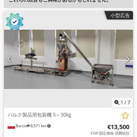
小型広告
1
/
7
バルク製品用包装機 5～30kg
€13,500
Barcin
8,571 km
EXW 固定価格 消費税別