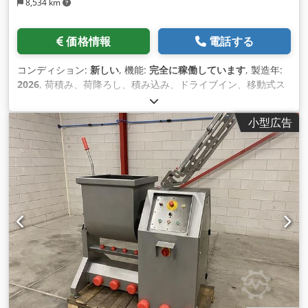
8,534 km
価格情報
電話する
コンディション:
新しい
, 機能:
完全に稼働しています
, 製造年:
2026
, 荷積み、荷降ろし、積み込み、ドライブイン、移動式ス
ロープ 10トンスロープ、幅2 m TM-GROUP 市場で最良の選択
✅ 仕様 - メーカー：TM-GROUP - 最大積載量：10トン - スロー
小型広告
プ幅：2000cm - スロープ両側手すり - スロープ移動用ローラ
ー - フォークリフト移動用スロープ中央ハンドル - 傾斜角度と
フラップの高さ調節 - 潤滑ポイント付き可動式スロープエレメ
ント - ランプウインチも付属 - 追加料金でランプ寸法のカスタ
マイズが可能 - モーターによる高さ調節が可能（オプション）
- !注意：ホッパーの幅は、最小有効ノッチに基づいて選択して
ください！ ✅ ドライブイングリッド： ノンスリップ溝付き亜
鉛メッキグリッド。安全で安定した表面。フォークリフトや歩
行者の通行に最適なグリップと安定性を提供します。グレ ーチ
ングは亜鉛メッキ仕上げで、解体可能。 フォークリフトハンド
ル - 両側に取り付け可能： フォークリフト運搬用の便利で素早
い取り付けにより、タラップをあらゆる方向に移動できます。
特別に設計されたハンドルにより、狭い場所 でも操作が可能で