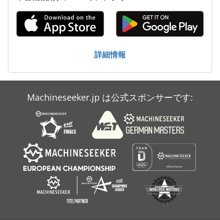
ッシャーは、細骨材や人工砂の製造によく使用される。建設用
およびその他の用途の高品質砂の生産に使用されます 。 10.メ
ンテナンスと安全性： - 最適な性能を発揮するためには、定期
的なメンテナンスが不可欠です。緊急停止や安全ガードなどの
安全機能は、安全な運転を確保するために 組み込まれることが
詳細情報
多い。 11.モーターと駆動システム： - 強力なモーターと信頼
性の高い駆動システムは、ローラーの回転を駆動し、安定した
効率的な粉砕を行うために不可欠なコンポーネントです。 製砂
用ダブルローラークラッシャーの具体的な設計と機能は、モデ
Machineseeker.jp は公式スポンサーです:
ルやメーカーによって異なる場合があります。このタイプの機
器を選択また は使用する場合は、適切な操作とメンテナンスの
ためにメーカーのガイドラインと仕様を参照することが重要で
す。