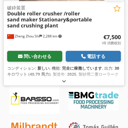
ん。 もちろん、ご興味があれば、テストと検査を優先して、
100% 動作可能なマシンをお届けいたします。 ご興味があれ
破砕装置
Double roller crusher /roller
ば、お気軽にお問い合わせください。さらに詳しい情報を収集
sand maker
Stationary&portable
させていただきます。 Dcedpfx Aqov Sqxisisk 計量プラットフ
sand crushing plant
ォームの寸法: 530mm x 300mm
€7,500
Zheng Zhou Shi
2,288 km
VB 消費税別
問い合わせる
電話する
コンディション:
新しい
, 機能:
完全に稼働しています
, 出力:
30
キロワット (40.79 馬力)
, 製造年:
2025
, 製砂用二重ローラーク
ラッシャーは、ローラー製砂機としても知られ、2つのローラ
ーを利用して岩石、石、鉱石などの粗粒材料を粉砕し、よ り細
かい粒子に再形成する処理機です。このタイプの装置は、建設
用骨材、人工砂、およびさまざまな産業で使用されるその他の
材料の製造に一 般的に使用されます。 ここでは、製砂用二重
ローラークラッシャーの主な特徴と側面を紹介します： 1.ダブ
ルローラー設計： - 粉砕機には、材料に圧力をかける2つの平
行な逆回転ローラーがあります。ローラー間のギャップは、粉