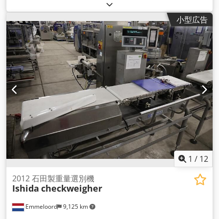
小型広告
1
/
12
2012 石田製重量選別機
Ishida
checkweigher
Emmeloord
9,125 km