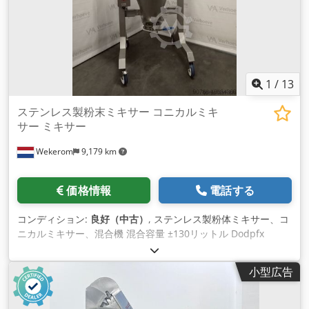
1
/
13
ステンレス製粉末ミキサー コニカルミキ
サー ミキサー
Wekerom
9,179 km
価格情報
電話する
コンディション:
良好（中古）
, ステンレス製粉体ミキサー、コ
ニカルミキサー、混合機 混合容量 ±130リットル Dodpfx
Aqewyfu Tjijck モーター出力 3kW、73rpm（最近更新済み）
完全移動型 手動式バタフライバルブ（食品グレード） ハッチ
小型広告
保護カバー その他の広告はこちら VMA Wekerom