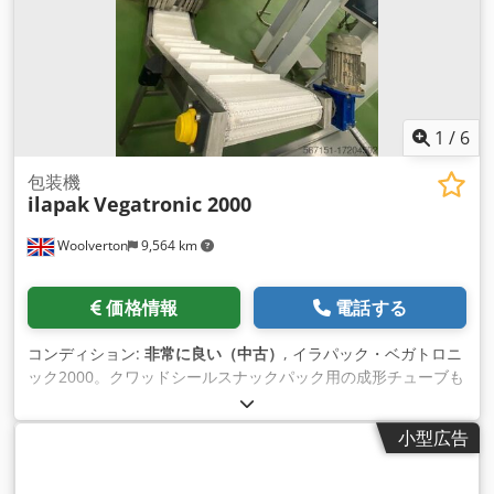
1
/
6
包装機
ilapak
Vegatronic 2000
Woolverton
9,564 km
価格情報
電話する
コンディション:
非常に良い（中古）
, イラパック・ベガトロニ
ック2000。クワッドシールスナックパック用の成形チューブも
ある。700-5kgの袋詰めも行っていた。 Dedsuqbk Aepfx
Aqijck
小型広告