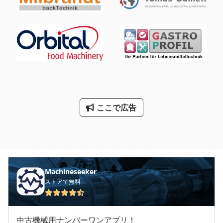
砕された粒子のサイズを制御するため に調整することができま
す。 2.破砕メカニズム： - 材料は2つのローラーの間に供給さ
れ、ローラーが回転すると、材料は粉砕ゾーンに引き込まれま
す。ローラーが原料を圧縮・粉砕し、目的の サイズにします。
3.材料の供給と排出： - 材料は通常、クラッシャーの上部に供
給され、ローラーの間で粉砕されます。粉砕された材料は機械
の下部から排出されます。 Dcodpoq Ngamjfx Aqiok 4.調整可
能なギャップ設定： - ローラー間のギャップは調整可能で、粉
砕物の最終サイズをコントロールできます。この機能は、異な
る粒度の原料を生産するために不可欠で す。 5.ローラー表面の
デザイン： - ローラーの表面は、平滑であるか、またはグリッ
ここで広告
プと粉砕作用を高めるために波形になっています。ローラーの
表面デザインの選択は、処理さ れる材料の特性によって決まり
ます。 6.高効率： - ダブルローラークラッシャーは、材料の粉
砕と成形の効率が高いことで知られています。デュアルローラ
ー設計は、シングルローラー粉砕機と 比較して、より一貫性の
ある制御されたプロセスを提供します。 7.汎用性： - 硬い岩
Machineseeker
石、軟らかい岩石、鉱石、その他の骨材など、さまざまな材料
ストアで無料
に使用できます。特に人工砂の製造に適しています。 8.粉塵と
騒音対策： - 一部のダブルローラクラッシャは、粉塵の排出を
抑制し、運転中の騒音を低減する機能を備えており、作業環境
中古機械用ナンバーワンアプリ！
を改善します。 9.製砂への応用： - 製砂用ダブルローラークラ