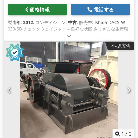
価格情報
電話する
製造年:
2012
, コンディション:
中古
, 販売中: Ishida DACS-W-
030-SB チェックウェイジャー – 良好な状態 さまざまな生産環
境で効率的かつ正確な重量管理ができるよう設計された高品質
の Ishida DACS-W-030-SB チェックウェイジャーを販売してい
小型広告
ます。このチェックウェイジャーは良好な状態にあり、徹底的
にメンテナンスされており、すぐに使用でき ます。 主な特徴:
- 計量プラットフォームの寸法: 530mm x 300mm - 自動リジェ
クト システム: 規格外の製品を正確に選別して除去します - ブ
ランド: Ishida – 信頼性と耐久性に優れた計量ソリューション
で知られています - モデル: DACS-W-030-SB – 最適なパフォー
マンスを実現する最高級モデル - 統合の容易さ: 既存の生産ラ
インに簡単に統合できます - 精度と信頼性: 食品、医薬品、ま
たは工業用途に最適 品質管理プロセスのアップグレードや全体
的な生産効率の向上をお考えの場合、Ishida DACS-W-030-SB
チェックウェイジャーは実証済みのソリューションを提供しま
す。 詳細または見学の予約については、お問い合わせくださ
い。 *STC はこの機器を最近購入しました。 現在、多くの新し
い在庫を受け取っていますが、まだ作業する時間がありませ
1
/
6