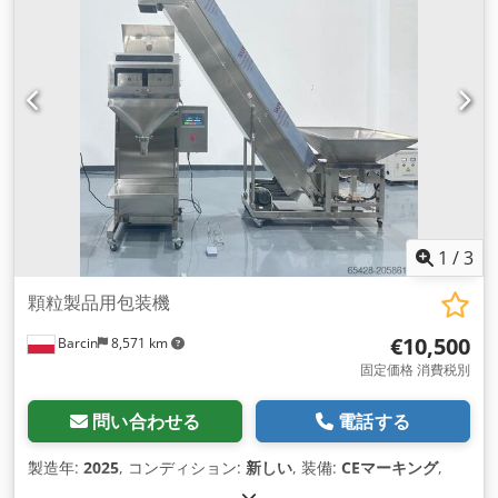
1
/
3
顆粒製品用包装機
€10,500
Barcin
8,571 km
固定価格 消費税別
問い合わせる
電話する
製造年:
2025
, コンディション:
新しい
, 装備:
CEマーキング
,