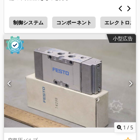
ー
制御システム
コンポーネント
エレクトロニク
小型広告
1
/
5