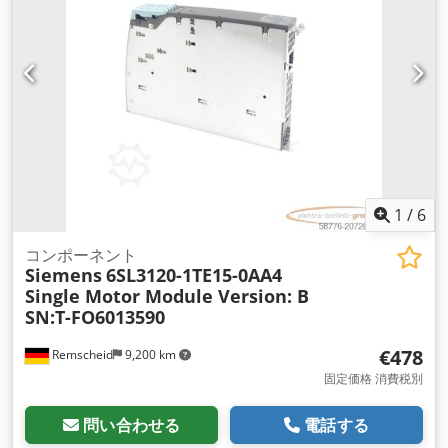
金型製造など多様な分野でご使用いただけます。 Chsdpfx
Aewg R I Esd Rja 状態：新品および中古（使用済み）ですが、
どちらも良好な技術的状態です。一部、再研磨が必要なものも
ございます――プロユーザーにも最 適なベースです。 //// 価格
は1本あたり ////
1
/
6
コンポーネント
Siemens
6SL3120-1TE15-0AA4
Single Motor Module Version: B
SN:T-FO6013590
€478
Remscheid
9,200 km
固定価格 消費税別
問い合わせる
電話する