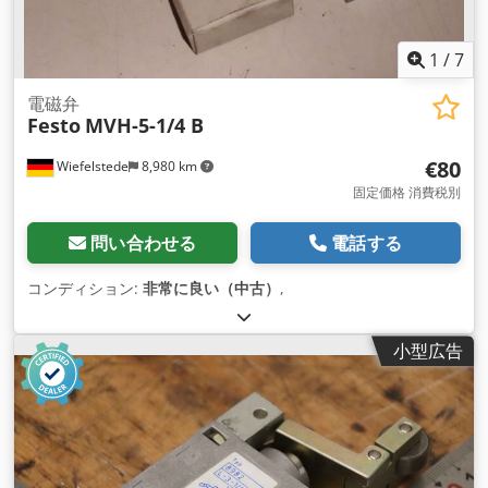
1
/
7
電磁弁
Festo
MVH-5-1/4 B
€80
Wiefelstede
8,980 km
固定価格 消費税別
問い合わせる
電話する
コンディション:
非常に良い（中古）
,
小型広告