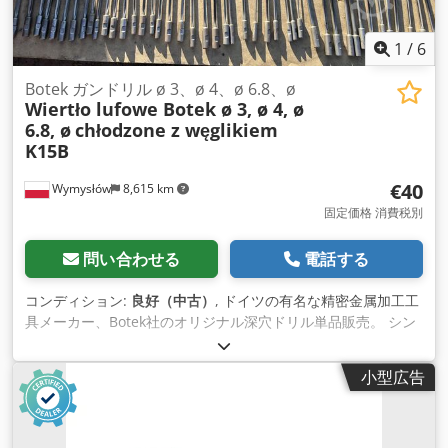
1
/
6
Botek ガンドリル ø 3、ø 4、ø 6.8、ø
Wiertło lufowe Botek ø 3, ø 4, ø
6.8, ø
chłodzone z węglikiem
K15B
€40
Wymysłów
8,615 km
固定価格 消費税別
問い合わせる
電話する
コンディション:
良好（中古）
, ドイツの有名な精密金属加工工
具メーカー、Botek社のオリジナル深穴ドリル単品販売。 シン
グルリップ（単刃）タイプ、内部クーラント仕様、K15B超微粒
子超硬合金製――高い硬度と耐摩耗性を誇ります。 • 直径：
小型広告
3.0mm～10.2mm • 有効長：150mm～480mm • 本体内部を通
すクーラント供給 • 材質：K15B超硬合金（超微粒子タイプ） •
適用材：鋼、ステンレス鋼、アルミニウム、青銅、工業用樹脂
高い寸法安定性で精密な深穴加工に対応。 航空、車両、油圧、