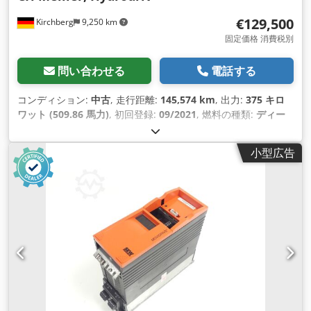
€129,500
Kirchberg
9,250 km
固定価格 消費税別
問い合わせる
電話する
コンディション:
中古
, 走行距離:
145,574 km
, 出力:
375 キロ
ワット (509.86 馬力)
, 初回登録:
09/2021
, 燃料の種類:
ディー
ゼル
, 総重量:
26,000 kg（キログラム）
, アクスル構成:
3軸
, 次
回検査（TÜV）:
09/2026
, ブレーキ:
リターダ
, 変速方式:
オー
小型広告
トマチック
, 排出クラス:
ユーロ6
, 装備:
ABS（アンチロック・
ブレーキ・システム）, エアコン, ナビゲーションシステム, 電
子安定制御プログラム (ESP)
,