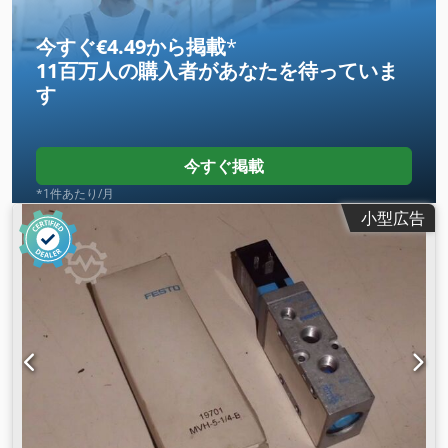
今すぐ€4.49から掲載
*
11百万人の購入者
があなたを待っていま
す
今すぐ掲載
*1件あたり/月
小型広告