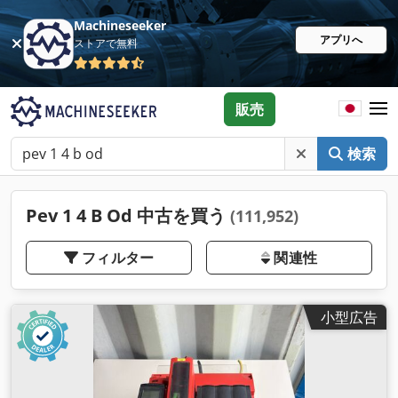
Machineseeker
アプリへ
ストアで無料
販売
検索
Pev 1 4 B Od 中古を買う
(111,952)
フィルター
関連性
小型広告