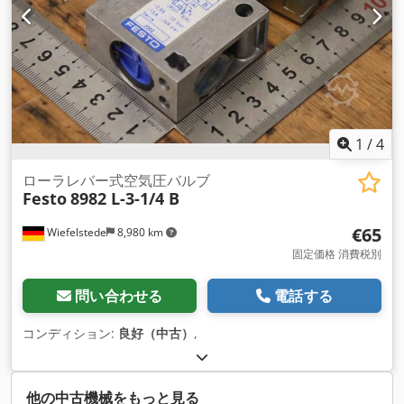
1
/
4
ローラレバー式空気圧バルブ
Festo
8982 L-3-1/4 B
€65
Wiefelstede
8,980 km
固定価格 消費税別
問い合わせる
電話する
コンディション:
良好（中古）
,
他の中古機械をもっと見る