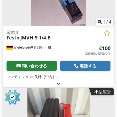
1
/
4
電磁弁
Festo
JMVH-5-1/4-B
€100
Wiefelstede
8,980 km
固定価格 消費税別
問い合わせる
電話する
コンディション:
良好（中古）
,
小型広告