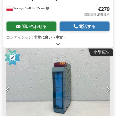
€279
Wymysłów
8,615 km
固定価格 消費税別
問い合わせる
電話する
コンディション:
非常に良い（中古）
,
小型広告