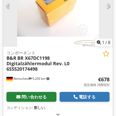
1
/
8
コンポーネント
B&R
BR X67DC1198
Digitalzählermodul Rev. L0
6S5520174498
€678
Remscheid
9,200 km
固定価格 消費税別
問い合わせる
電話する
コンディション:
新しい
,