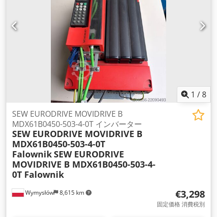
1
/
8
SEW EURODRIVE MOVIDRIVE B
MDX61B0450-503-4-0T インバーター
SEW EURODRIVE MOVIDRIVE B
MDX61B0450-503-4-0T
Falownik
SEW EURODRIVE
MOVIDRIVE B MDX61B0450-503-4-
0T Falownik
€3,298
Wymysłów
8,615 km
固定価格 消費税別