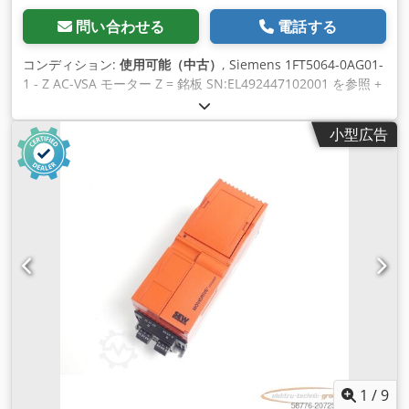
問い合わせる
電話する
コンディション:
使用可能（中古）
, Siemens 1FT5064-0AG01-
1 - Z AC-VSA モーター Z = 銘板 SN:EL492447102001 を参照 +
Heidenhain ROD 426.000B - 400 ロータリー エンコーダ。
295 434 FS、SN:7280251、モーターはシーメンスでオーバー
小型広告
ホールされ、その後長期間保管され、使用済み、通常の摩耗の
兆候、100% 機能、納品範囲は写真の通り Chedji D Safopfx
Ad Rsa
1
/
9