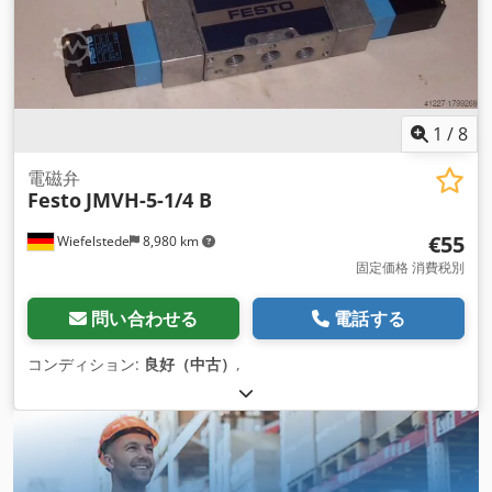
1
/
8
電磁弁
Festo
JMVH-5-1/4 B
€55
Wiefelstede
8,980 km
固定価格 消費税別
問い合わせる
電話する
コンディション:
良好（中古）
,