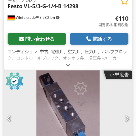
空気圧バルブ
Festo
VL-5/3-G-1/4-B 14298
€110
Wiefelstede
8,980 km
固定価格 消費税別
問い合わせる
電話する
コンディション:
中古
, 電磁弁、空気弁、圧力弁、バルブブロッ
ク、コントロールブロック、オンオフ弁、増圧弁 -メーカー：
Festo、空気圧バルブOvp -型式：VL-5/3-G-1/4-B 品番：14298
-使用圧力：0.9～10bar Chedpfxoii Sf Aj Ad Rsa -数：2倍速バ
小型広告
ルブあり -価格：1個あたり -寸法箱：135/30/H50 mm -重量：
0.4kg/本。