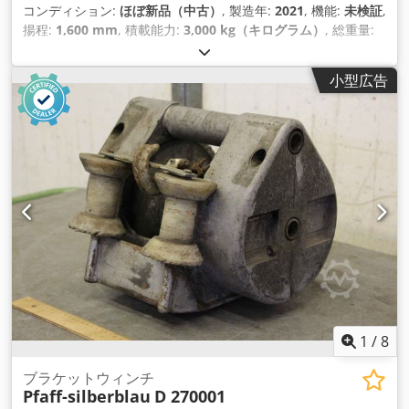
コンディション:
ほぼ新品（中古）
, 製造年:
2021
, 機能:
未検証
,
揚程:
1,600 mm
, 積載能力:
3,000 kg（キログラム）
, 総重量:
1,450 kg（キログラム）
, 入力電圧:
400 V
, 入力電流の種類:
三
相
, 出力:
3 キロワット (4.08 馬力)
,
小型広告
1
/
8
ブラケットウィンチ
Pfaff-silberblau
D 270001