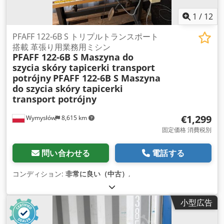
1
/
12
PFAFF 122-6B S トリプルトランスポート
搭載 革張り用業務用ミシン
PFAFF 122-6B S Maszyna do
szycia skóry tapicerki transport
potrójny
PFAFF 122-6B S Maszyna
do szycia skóry tapicerki
transport potrójny
€1,299
Wymysłów
8,615 km
固定価格 消費税別
問い合わせる
電話する
コンディション:
非常に良い（中古）
,
小型広告