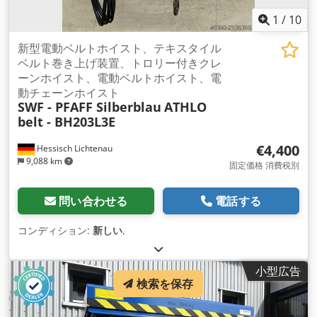
1
/
10
新型電動ベルトホイスト、テキスタイル
ベルト巻き上げ装置、トロリー付きクレ
ーンホイスト、電動ベルトホイスト、電
動チェーンホイスト
SWF - PFAFF Silberblau
ATHLO
belt - BH203L3E
€4,400
Hessisch Lichtenau
9,088 km
固定価格 消費税別
問い合わせる
電話する
コンディション:
新しい
,
小型広告
検索を保存