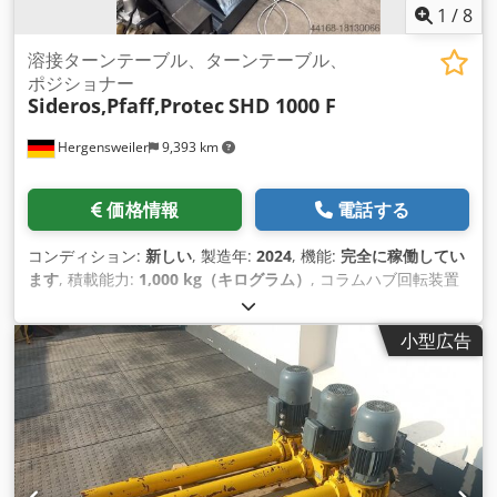
1
/
8
溶接ターンテーブル、ターンテーブル、
ポジショナー
Sideros,Pfaff,Protec
SHD 1000 F
Hergensweiler
9,393 km
価格情報
電話する
コンディション:
新しい
, 製造年:
2024
, 機能:
完全に稼働してい
ます
, 積載能力:
1,000 kg（キログラム）
, コラムハブ回転装置
耐荷重1トン プロテック旋回装置・ポジショナ シンクロリフト
ダブルカラム、ハンドヘルドリモコン、ワイヤレスおよび手動
小型広告
Chsdpfx Alsvllfweija コラム調整は2回移動可能 耐荷重1000kg
最低作業高さ: 600 mm 最大作業高さ 1500 mm 速度 1rpm ク
ランププレート直径500mm 回転運動 0.37kW ご要望に応じて
2 ～ 10 トンの積載量も可能