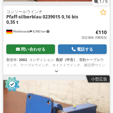
1
/
9
コンソールウインチ
Pfaff-silberblau
0239015 0,16 bis
0,35 t
€110
Wiefelstede
8,980 km
固定価格 消費税別
問い合わせる
電話する
製造年:
2002
, コンディション:
良好（中古）
, 電動ケーブルウ
インチ、ケーブルウインチ、ホイストウインチ、建設用ウイン
チ、ケーブルプル、コンソールウインチ Cjdpfx Alov Sqg
Tjioha -メーカー: Pfaff シルバーブルー、コンソールウインチ -
小型広告
タイプ牽引能力：0.16～0.35t -ワイヤーロープ：Ø4mm / ロー
プ長さ24m -寸法: 写真をご覧ください -寸法：
1090/410/H320mm -自重:14.4kg