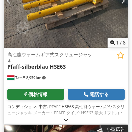
1
/
8
高性能ウォームギア式スクリュージャッ
キ
Pfaff-silberblau
HSE63
Tata
8,959 km
価格情報
電話する
コンディション:
中古
, PFAFF HSE63 高性能ウォームギヤスクリ
ュージャッキ メーカー：PFAFF タイプ: HSE63 最大リフト力：
50 kN 最大圧力: 50 kN 最大ねじトルク、最大持ち上げ力：190
Nm 最大ドライブシャフトのトルク: 168 Nm Chodpfx Aleugty
小型広告
Hjija スクリュー: M16 オイル潤滑式ウォームギア オイル量：