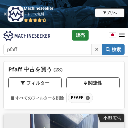
Machineseeker
アプリへ
ストアで無料
販売
検索
Pfaff 中古を買う
(28)
フィルター
関連性
PFAFF
すべてのフィルターを削除
小型広告