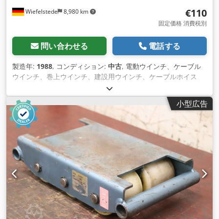
€110
Wiefelstede
8,980 km
固定価格 消費税別
問い合わせる
電話する
製造年:
1988
, コンディション:
中古
, 電動ウインチ、ケーブル
ウインチ、巻上ウインチ、建設用ウインチ、ケーブルホイス
ト、コンソールウインチ Csdpfx Ajhu Ddljlijha 引き渡し：検
査済みの現状渡し -付属品：ウインチレバー欠品 -メーカー：パ
小型広告
フ・シルバーブルー、ALUコンソールウインチ -タイプ：D
270001 -ワイヤーロープ：Ø 5 mm -線長：9m -寸法:
330/310/H290 mm -自重：19kg