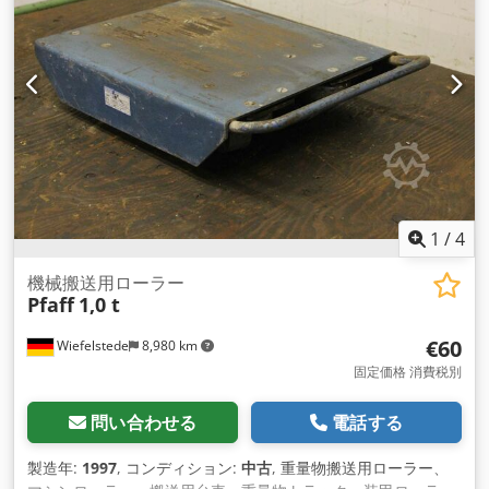
1
/
4
機械搬送用ローラー
Pfaff
1,0 t
€60
Wiefelstede
8,980 km
固定価格 消費税別
問い合わせる
電話する
製造年:
1997
, コンディション:
中古
, 重量物搬送用ローラー、