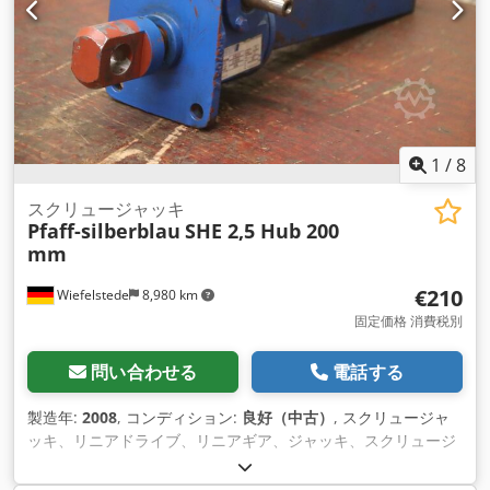
1
/
8
スクリュージャッキ
Pfaff-silberblau
SHE 2,5 Hub 200
mm
€210
Wiefelstede
8,980 km
固定価格 消費税別
問い合わせる
電話する
製造年:
2008
, コンディション:
良好（中古）
, スクリュージャ
ッキ、リニアドライブ、リニアギア、ジャッキ、スクリュージ
ャッキエレメント、スピンドルドライブ、バルブドライブ、ア
ク チュエーター、リフティングドライブ、台形ねじスピンドル