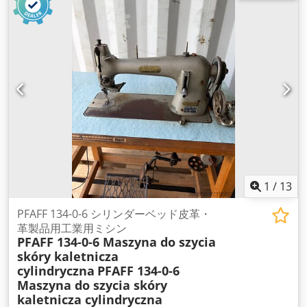
1
/
13
PFAFF 134-0-6 シリンダーベッド皮革・
革製品用工業用ミシン
PFAFF 134-0-6 Maszyna do szycia
skóry kaletnicza
cylindryczna
PFAFF 134-0-6
Maszyna do szycia skóry
kaletnicza cylindryczna