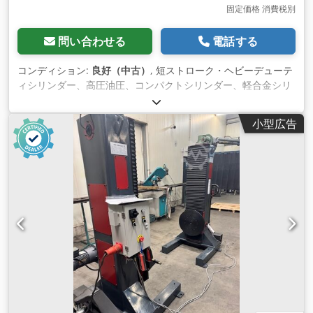
固定価格 消費税別
問い合わせる
電話する
コンディション:
良好（中古）
, 短ストローク・ヘビーデューテ
ィシリンダー、高圧油圧、コンパクトシリンダー、軽合金シリ
ンダー、高圧シリンダー、ユニバーサルシリンダ ー、油圧シリ
ンダー、矯正シリンダー、油圧ピストン、油圧圧力シリンダ
小型広告
ー、リフティングシリンダー圧力ピストン、油圧短ストローク
シリンダ ー、油圧フラットシリンダー -メーカー：Pfaff、油圧
短ストローク・ヘビーデューティシリンダー -ストローク：
20mm -ピストンロッド：Ø 64mm -最大作動圧力：700 bar
Cjdpfxjwuqdie Alisha -数量：シリンダー2本在庫あり -価格：
1本あたり -寸法：310/150/H85 mm -重量：13.4 kg/本