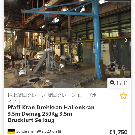
0.7リットル スクリューシャフト長: 850 mm 表示価格は1個の
価格です。
1
/
11
柱上旋回クレーン 旋回クレーン ロープホ
イスト
Pfaff Kran Drehkran Hallenkran
3,5m
Demag 250Kg 3,5m
Druckluft Seilzug
€1,750
Gondelsheim
9,320 km