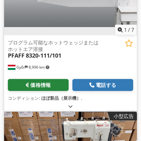
1
/
7
プログラム可能なホットウェッジまたは
ホットエア溶接
PFAFF
8320-111/101
Győr
8,996 km
価格情報
電話する
コンディション:
ほぼ新品（展示機）
,
小型広告