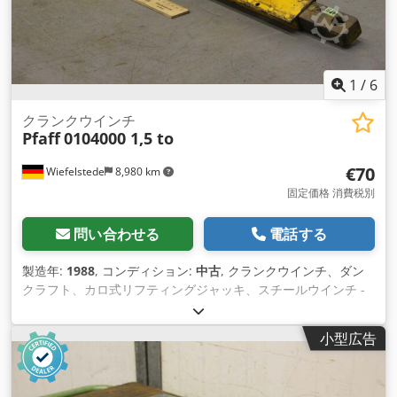
1
/
6
クランクウインチ
Pfaff
0104000 1,5 to
€70
Wiefelstede
8,980 km
固定価格 消費税別
問い合わせる
電話する
製造年:
1988
, コンディション:
中古
, クランクウインチ、ダン
クラフト、カロ式リフティングジャッキ、スチールウインチ -
メーカー：Pfaff、スチールウインチタイプ0104000 -積載量：
1.5t Cjdpfx Alohgm D Hoioha -吊り上げ高さ：0.35m -数：4
小型広告
つのウインチが利用可能 -価格：1枚あたり -外形寸法：
740/120/140mm -重さ：10.3kg/個。