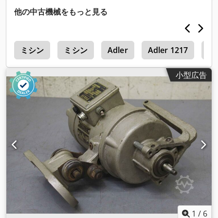
-メーカー: Pfaff シルバーブルー、スクリュージャック -タイプ:
他の中古機械をもっと見る
SHE 2.5 -有効ストローク：200mm Codpfev I Rwksx Alieha -
シャフト: 両側 Ø 16 x 40 mm -スピンドルヘッド：内径 Ø 25
mm -寸法:465/190/H165mm -重量: 10.1 kg
ー
ミシン
ミシン
Adler
Adler 1217
Ju
小型広告
1
/
6