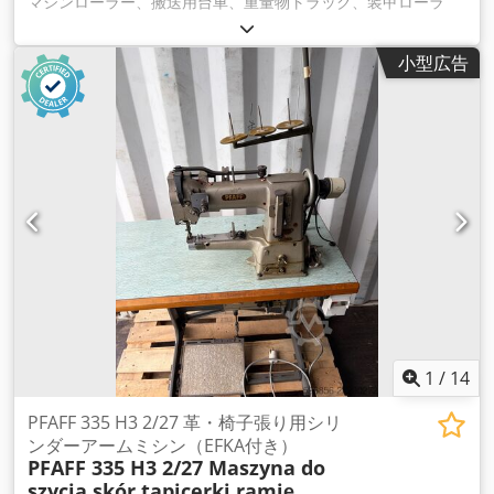
マシンローラー、搬送用台車、重量物トラック、装甲ローラ
ー、マシン搬送用ローラー -積載量：1000kg -タイプ4567005 -
Dimensions:500/340/H105 mm -重さ：17kg Chedpfsfu I
小型広告
Rgox Alija - 1個のみ販売
1
/
14
PFAFF 335 H3 2/27 革・椅子張り用シリ
ンダーアームミシン（EFKA付き）
PFAFF 335 H3 2/27 Maszyna do
szycia skór tapicerki ramię