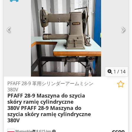
1
/
14
PFAFF 28-9 革用シリンダーアームミシン
380V
PFAFF 28-9 Maszyna do szycia
skóry ramię cylindryczne
380V
PFAFF 28-9 Maszyna do
szycia skóry ramię cylindryczne
380V
Wymysłów
8,615 km