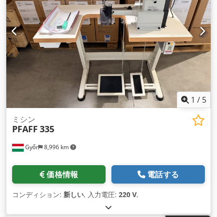
1
/
5
ミシン
PFAFF
335
Győr
8,996 km
価格情報
電話する
コンディション:
新しい
, 入力電圧:
220 V
,