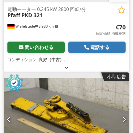
電動モーター 0.245 kW 2800 回転/分
Pfaff
PKD 321
€70
Wiefelstede
8,980 km
固定価格 消費税別
問い合わせる
電話する
コンディション:
良好（中古）
,
小型広告