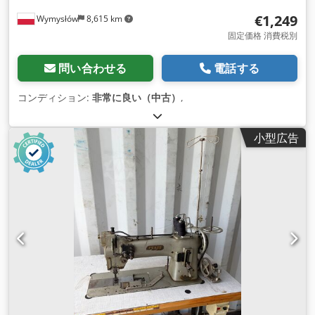
€1,249
Wymysłów
8,615 km
固定価格 消費税別
問い合わせる
電話する
コンディション:
非常に良い（中古）
,
小型広告