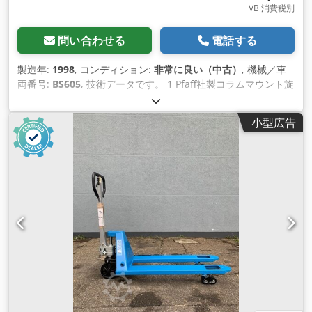
VB 消費税別
問い合わせる
電話する
製造年:
1998
, コンディション:
非常に良い（中古）
, 機械／車
両番号:
BS605
, 技術データです。 1 Pfaff社製コラムマウント旋
回式クレーンNL250KG、110KG空気式ワイヤーロープ・ホイス
ト付き Csdjiptyaepfx Alisha アウトリーチ時積載量250kg／積
小型広告
載量0.25t（スチール製） 高さ：約4,2m UKジブ：約3.3m アウ
トリーチ：約3.5m フック高さ：約2.8m 完成重量 約700Kg デ
マグの110Kgエアホイスト付き スイーベル範囲 270 クレーン
は解体してすぐに使用可能 アイテムロケーションは75053
Gondelsheimです。 利用できるより多くのクレーン、持ち上
がる容量 80-5000Kg があります、尋ねて下さい 写真を見る 転
送業者による発送、または予約手配後の回収のみ