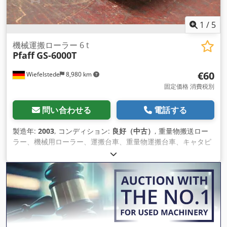
1
/
5
機械運搬ローラー 6 t
Pfaff
GS-6000T
€60
Wiefelstede
8,980 km
固定価格 消費税別
問い合わせる
電話する
製造年:
2003
, コンディション:
良好（中古）
, 重量物搬送ロー
ラー、機械用ローラー、運搬台車、重量物運搬台車、キャタピ
ラーローラー、機械搬送用ローラー -機械用搬送ローラー：キ
ャタピラーローラー GS-6000T型 -耐荷重：6000 kg
Chsdpfxswvqwle Alija -寸法：395/230/H100 mm -重量：12.9
kg -在庫は1台のみ