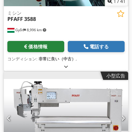
1
/
41
ミシン
PFAFF
3588
Győr
8,996 km
価格情報
電話する
コンディション:
非常に良い（中古）
,
小型広告