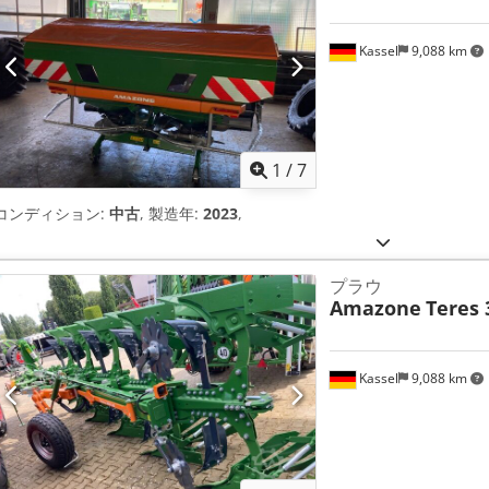
Kassel
9,088 km
1
/
7
コンディション:
中古
, 製造年:
2023
,
プラウ
Amazone
Teres 
Kassel
9,088 km