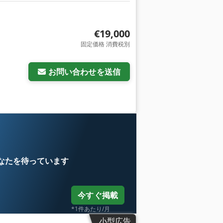
€19,000
固定価格 消費税別
お問い合わせを送信
なたを待っています
今すぐ掲載
*1件あたり/月
小型広告