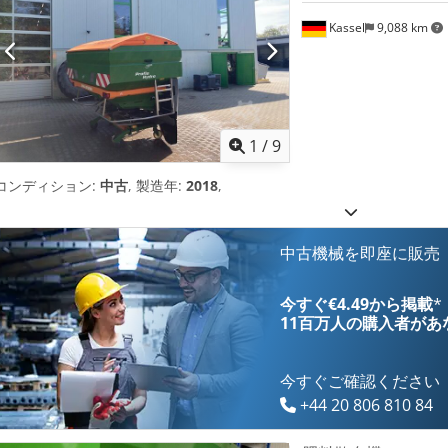
Kassel
9,088 km
1
/
9
コンディション:
中古
, 製造年:
2018
,
中古機械を即座に販売
今すぐ€4.49から掲載
*
11百万人の購入者
があ
今すぐご確認ください
+44 20 806 810 84