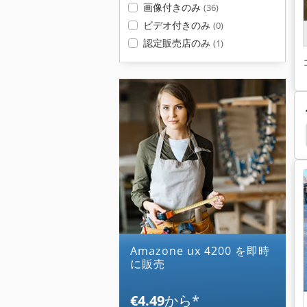
画像付きのみ
(36)
ビデオ付きのみ
(0)
認定販売店のみ
(1)
x 902
Amazone Zam 1201
Amazone Ux 5200
amazone ux 4200 を即時
に販売
€4.49
から
*