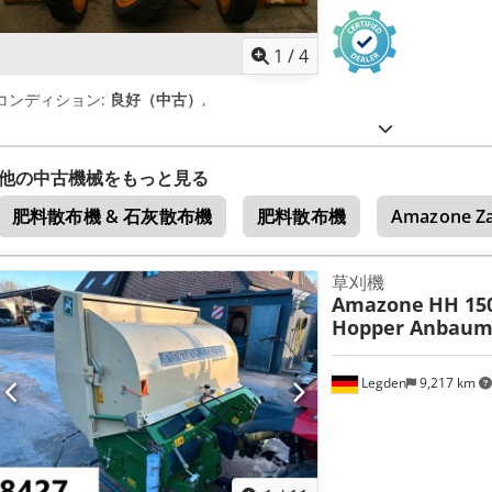
1
/
4
コンディション:
良好（中古）
,
他の中古機械をもっと見る
肥料散布機 & 石灰散布機
肥料散布機
Amazone Za
草刈機
Amazone
HH 15
Hopper Anbaum
Legden
9,217 km