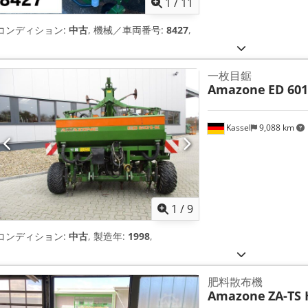
1
/
11
コンディション:
中古
, 機械／車両番号:
8427
,
一枚目鋸
Amazone
ED 601
Kassel
9,088 km
1
/
9
コンディション:
中古
, 製造年:
1998
,
肥料散布機
Amazone
ZA-TS 