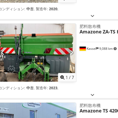
コンディション:
中古
, 製造年:
2020
,
肥料散布機
Amazone
ZA-TS 
Kassel
9,088 km
1
/
7
コンディション:
中古
, 製造年:
2023
,
肥料散布機
Amazone
TS 420