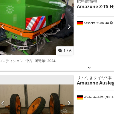
肥料散布機
Amazone
Z-TS H
Kassel
9,088 km
1
/
6
コンディション:
中古
, 製造年:
2024
,
リム付きタイヤ3本
Amazone
Ausleg
Wiefelstede
8,980 