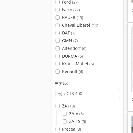
Ford
(27)
Iveco
(27)
BAUER
(13)
Cheval Liberté
(11)
DAF
(7)
GMN
(7)
Altendorf
(6)
DURMA
(6)
KraussMaffei
(6)
Renault
(6)
モデル:
ZA
(10)
ZA-V
(5)
ZA-TS
(5)
Precea
(3)