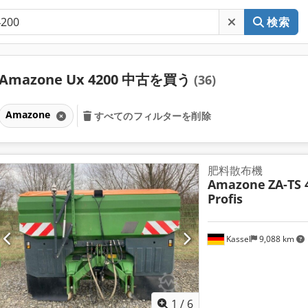
検索
Amazone Ux 4200 中古を買う
(36)
Amazone
すべてのフィルターを削除
肥料散布機
Amazone
ZA-TS 
Profis
Kassel
9,088 km
1
/
6