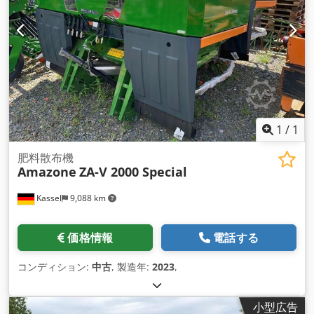
1
/
1
肥料散布機
Amazone
ZA-V 2000 Special
Kassel
9,088 km
価格情報
電話する
コンディション:
中古
, 製造年:
2023
,
小型広告