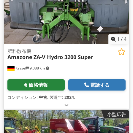
1
/
4
肥料散布機
Amazone
ZA-V Hydro 3200 Super
Kassel
9,088 km
価格情報
電話する
コンディション:
中古
, 製造年:
2024
,
小型広告