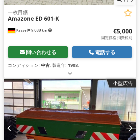
一枚目鋸
Amazone
ED 601-K
€5,000
Kassel
9,088 km
固定価格 消費税別
問い合わせる
電話する
コンディション:
中古
, 製造年:
1998
,
小型広告