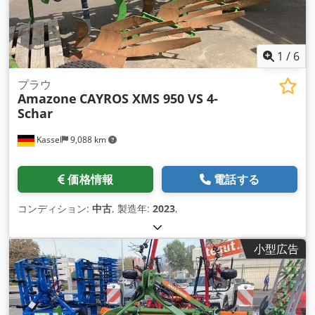
1
/
6
プラウ
Amazone
CAYROS XMS 950 VS 4-
Schar
Kassel
9,088 km
価格情報
電話する
コンディション:
中古
, 製造年:
2023
,
小型広告