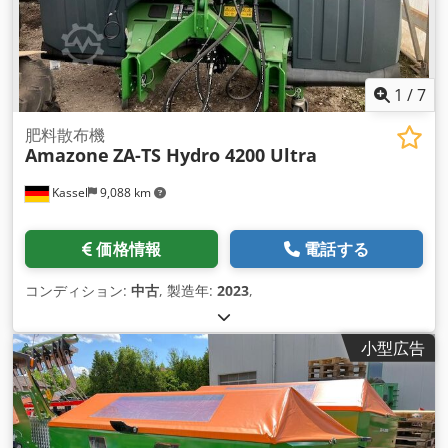
1
/
7
肥料散布機
Amazone
ZA-TS Hydro 4200 Ultra
Kassel
9,088 km
価格情報
電話する
コンディション:
中古
, 製造年:
2023
,
小型広告