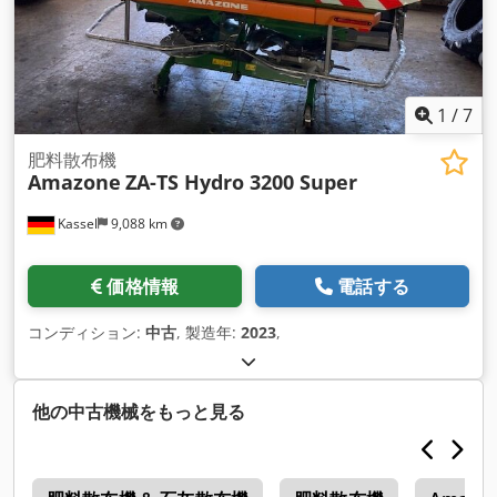
1
/
7
肥料散布機
Amazone
ZA-TS Hydro 3200 Super
Kassel
9,088 km
価格情報
電話する
コンディション:
中古
, 製造年:
2023
,
他の中古機械をもっと見る