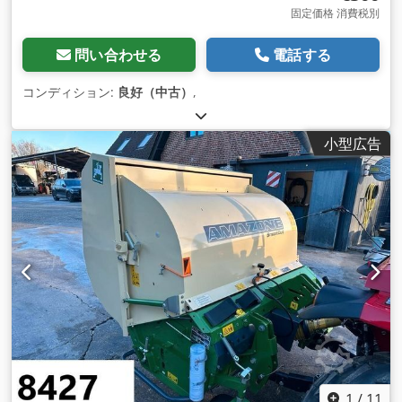
固定価格 消費税別
問い合わせる
電話する
コンディション:
良好（中古）
,
小型広告
1
/
11