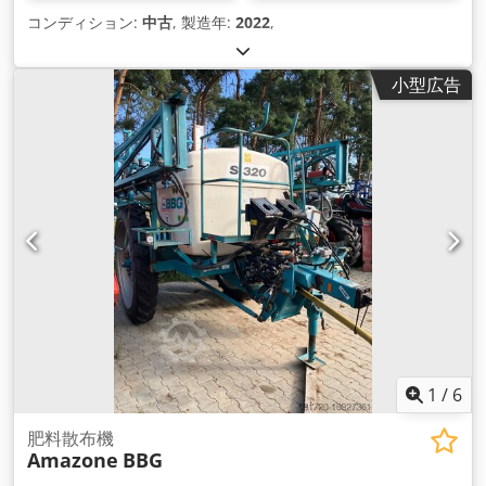
コンディション:
中古
, 製造年:
2022
,
小型広告
1
/
6
肥料散布機
Amazone
BBG