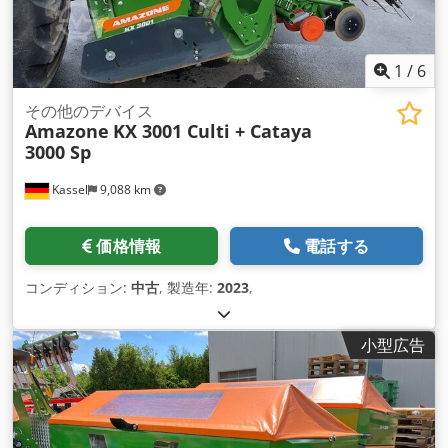
1
/
6
その他のデバイス
Amazone
KX 3001 Culti + Cataya
3000 Sp
Kassel
9,088 km
価格情報
電話する
コンディション:
中古
, 製造年:
2023
,
小型広告