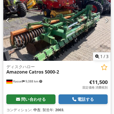
1
/
3
ディスクハロー
Amazone
Catros 5000-2
€11,500
Kassel
9,088 km
固定価格 消費税別
問い合わせる
電話する
コンディション:
中古
, 製造年:
2003
,