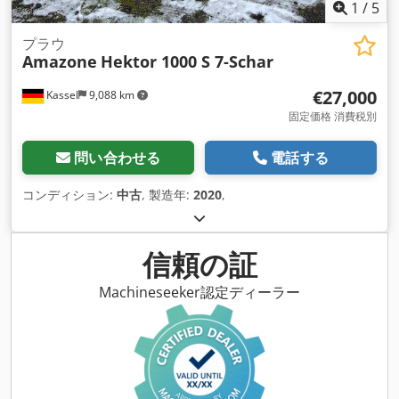
1
/
5
プラウ
Amazone
Hektor 1000 S 7-Schar
€27,000
Kassel
9,088 km
固定価格 消費税別
問い合わせる
電話する
コンディション:
中古
, 製造年:
2020
,
信頼の証
Machineseeker認定ディーラー