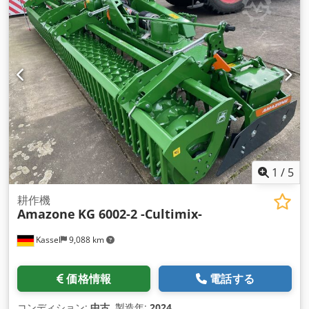
1
/
5
耕作機
Amazone
KG 6002-2 -Cultimix-
Kassel
9,088 km
価格情報
電話する
コンディション:
中古
, 製造年:
2024
,