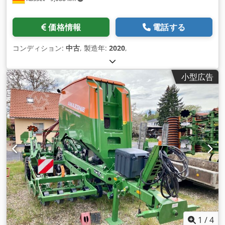
価格情報
電話する
コンディション:
中古
, 製造年:
2020
,
小型広告
1
/
4