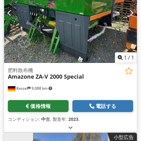
1
/
1
肥料散布機
Amazone
ZA-V 2000 Special
Kassel
9,088 km
価格情報
電話する
コンディション:
中古
, 製造年:
2023
,
小型広告