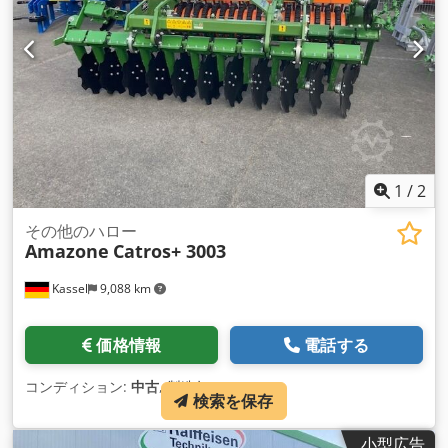
1
/
2
その他のハロー
Amazone
Catros+ 3003
Kassel
9,088 km
価格情報
電話する
コンディション:
中古
, 製造年:
2023
,
検索を保存
小型広告