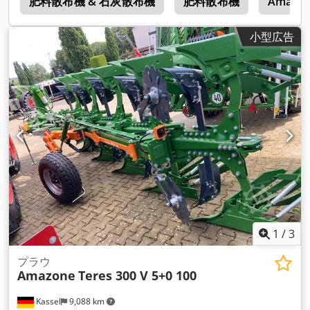
0
肥料散布機 & 石灰散布機
肥料散布機
Amazon
小型広告
1
/
3
プラウ
Amazone
Teres 300 V 5+0 100
Kassel
9,088 km