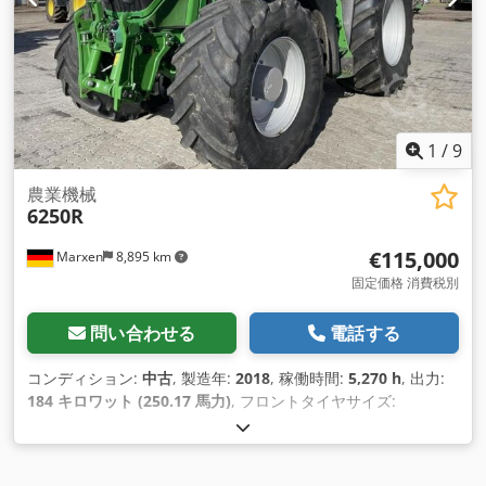
1
/
9
農業機械
6250R
€115,000
Marxen
8,895 km
固定価格 消費税別
問い合わせる
電話する
コンディション:
中古
, 製造年:
2018
, 稼働時間:
5,270 h
, 出力:
184 キロワット (250.17 馬力)
, フロントタイヤサイズ:
600/70R30
, 後輪タイヤサイズ:
710/70R42
,