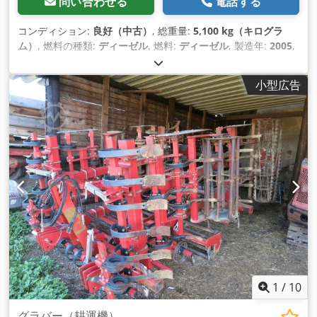
問い合わせる
電話する
コンディション:
良好（中古）
, 総重量:
5,100 kg（キログラ
ム）
, 燃料の種類:
ディーゼル
, 燃料:
ディーゼル
, 製造年:
2005
,
製造 - アトラスコプコ タイプ - XAS426 Csdpfxst Srw Ao Ad
Isha 製造番号 - ya3-062854-50542371 年式 - 2005年 出力
小型広告
（kW） - 166 ポンプ(m3/min) - 25 CIS (bar) - 7
1
/
10
グラバー（耕運機）