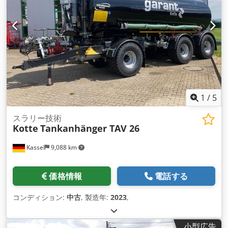
1
/
5
スラリー技術
Kotte
Tankanhänger TAV 26
Kassel
9,088 km
価格情報
電話する
コンディション:
中古
, 製造年:
2023
,
小型広告