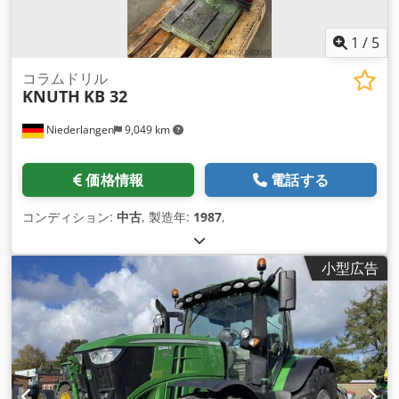
1
/
5
コラムドリル
KNUTH
KB 32
Niederlangen
9,049 km
価格情報
電話する
コンディション:
中古
, 製造年:
1987
,
小型広告