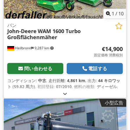
1
/
10
バン
John-Deere
WAM 1600 Turbo
Großflächenmäher
€14,900
Heilbronn
9,287 km
固定価格 消費税別
問い合わせる
電話する
コンディション:
中古
, 走行距離:
4,861 km
, 出力:
44 キロワッ
ト (59.82 馬力)
, 初回登録:
07/2010
, 燃料の種類:
ディーゼル
,
色:
緑色
, 変速方式:
機械式
, サスペンション:
その他
, 座席数:
1
,
稼働時間:
4,861 h
, 装備:
全輪駆動
,
小型広告