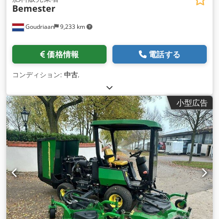
Bemester
Goudriaan
9,233 km
価格情報
電話する
コンディション:
中古
,
小型広告