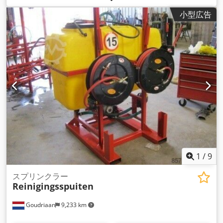
小型広告
1
/
9
スプリンクラー
Reinigingsspuiten
Goudriaan
9,233 km