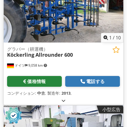
1
/
10
グラバー（耕運機）
Köckerling
Allrounder 600
ドイツ
9,058 km
価格情報
電話する
コンディション:
中古
, 製造年:
2013
,
小型広告