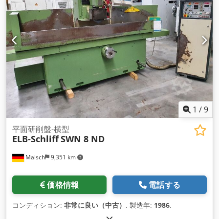
1
/
9
平面研削盤-横型
ELB-Schliff
SWN 8 ND
Malsch
9,351 km
価格情報
電話する
コンディション:
非常に良い（中古）
, 製造年:
1986
,