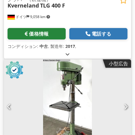
Kverneland
TLG 400 F
ドイツ
9,058 km
価格情報
電話する
コンディション:
中古
, 製造年:
2017
,
小型広告