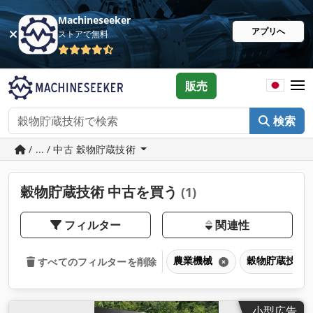
Machineseeker
アプリへ
ストアで無料
販売
検索
/ ... / 中古 穀物貯蔵技術
穀物貯蔵技術 中古を買う
(1)
フィルター
関連性
農業機械
穀物貯蔵技術
すべてのフィルターを削除
小型広告