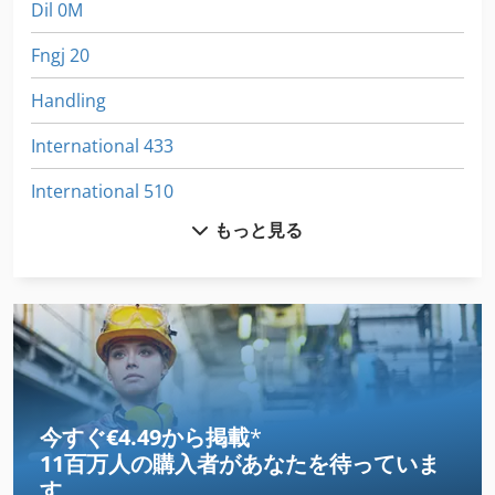
Dil 0M
Fngj 20
Handling
International 433
International 510
もっと見る
Kgs 1670
Mb 322
Meh 5 2 1 8 B
Mfh 5 1 8
Mvh 5 1 4 B
今すぐ€4.49から掲載
*
11百万人の購入者
があなたを待っていま
Ng 200
す