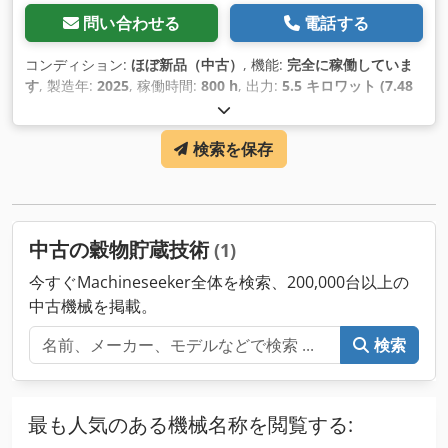
問い合わせる
電話する
コンディション:
ほぼ新品（中古）
, 機能:
完全に稼働していま
す
, 製造年:
2025
, 稼働時間:
800 h
, 出力:
5.5 キロワット (7.48
馬力)
, 初回登録:
12/2025
, 色:
グレー
,
検索を保存
中古の穀物貯蔵技術
(1)
今すぐMachineseeker全体を検索、200,000台以上の
中古機械を掲載。
検索
最も人気のある機械名称を閲覧する: