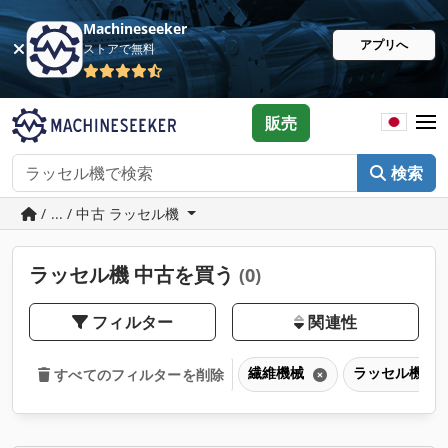
Machineseeker
アプリへ
ストアで無料
販売
検索
/ ... / 中古 ラッセル機
ラッセル機 中古を買う
(0)
フィルター
関連性
繊維機械
ラッセル機
すべてのフィルターを削除