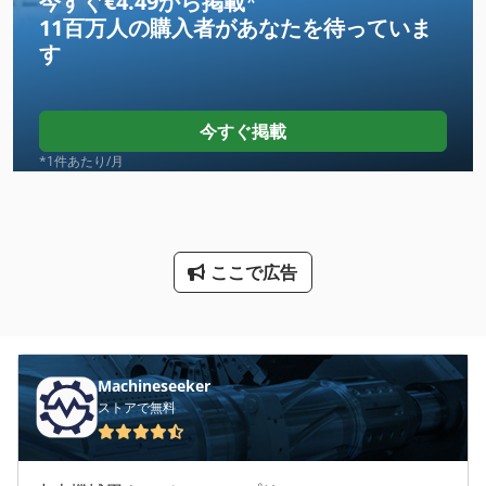
今すぐ€4.49から掲載
*
11百万人の購入者
があなたを待っていま
Sem London
す
その他
クランプ ロッド トラック
今すぐ掲載
クレーン レール
*1件あたり/月
クローラ クレーン
クローラー クレーン
ここで広告
トラック ローラー
パレッ トラック
レッカー車
Machineseeker
ストアで無料
ロボットセル
ローラー ラック