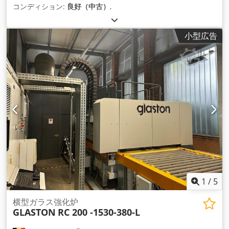
コンディション:
良好（中古）
,
小型広告
1
/
5
横型ガラス強化炉
GLASTON
RC 200 -1530-380-L