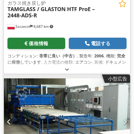
ガラス焼き戻し炉
TAMGLASS / GLASTON
HTF ProE –
2448-ADS-R
Szczecin
8,687 km
価格情報
電話する
コンディション:
非常に良い（中古）
, 製造年:
2006
, 機能:
完全
に稼働しています
, 入力電流の種類:
エアコン
, 装備:
ドキュメン
ト / マニュアル
,
小型広告