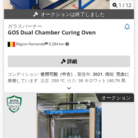
1
/
12
オークションは終了しました
ガラスバーナー
GOS
Dual Chamber Curing Oven
Région flamande
9,284 km
詳細
コンディション:
使用可能（中古）
, 製造年:
2021
, 機能:
完全に
稼働しています
, 温度:
250 °C
, 出力:
30 キロワット (40.79 馬
力)
,
オークション