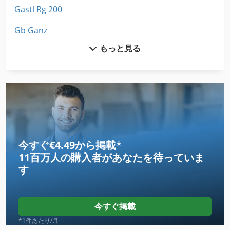
Gastl Rg 200
Gb Ganz
もっと見る
Gk 800
Gkt 60
Gl 172
Glw 4
Gs 3268 Rt
今すぐ€4.49から掲載
*
11百万人の購入者
があなたを待っていま
Gws 25 230
す
Gx 11 Ff
Herbort Bvba
今すぐ掲載
International 433
*1件あたり/月