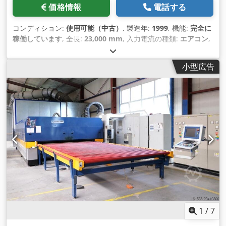
価格情報
電話する
コンディション:
使用可能（中古）
, 製造年:
1999
, 機能:
完全に
稼働しています
, 全長:
23,000 mm
, 入力電流の種類:
エアコン
,
チャンバー数:
1
, 装備:
ドキュメント / マニュアル
,
小型広告
1
/
7