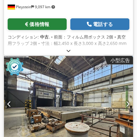
Pleystein
9,097 km
価格情報
電話する
コンディション:
中古
, • 前面：フィルム用ボックス 2個 • 真空
用フラップ 2個 • 寸法：幅2,450 x 長さ3,000 x 高さ2,650 mm
Chjdpfx Afjwc Abvjtja • 二重鏡または合わせガラスの生産用 •
価格はお問い合わせください
小型広告