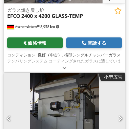
ガラス焼き戻し炉
EFCO
2400 x 4200 GLASS-TEMP
Aschersleben
8,958 km
価格情報
電話する
コンディション:
良好（中古）
, 横型シングルチャンバーガラス
テンパリングシステム コーティングされたガラスに適していま
す。 占有面積：最大2400×4200mm Chsdpfoipx Dyex Aftja
KW： 814.5 寸法：長さ＝22m、幅＝7m
小型広告