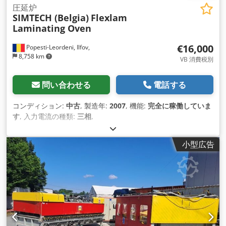
圧延炉
SIMTECH (Belgia)
Flexlam
Laminating Oven
€16,000
Popesti-Leordeni, Ilfov,
8,758 km
VB 消費税別
問い合わせる
電話する
コンディション:
中古
, 製造年:
2007
, 機能:
完全に稼働していま
す
, 入力電流の種類:
三相
,
小型広告