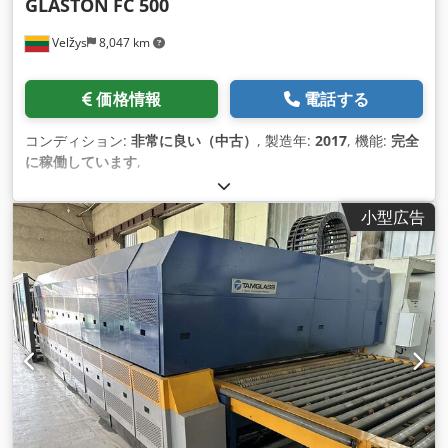
GLASTON
FC 500
Velžys
8,047 km
価格情報
電話する
コンディション:
非常に良い（中古）
, 製造年:
2017
, 機能:
完全
に稼働しています
,
小型広告