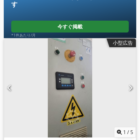
す
今すぐ掲載
*1件あたり/月
小型広告
1
/
5