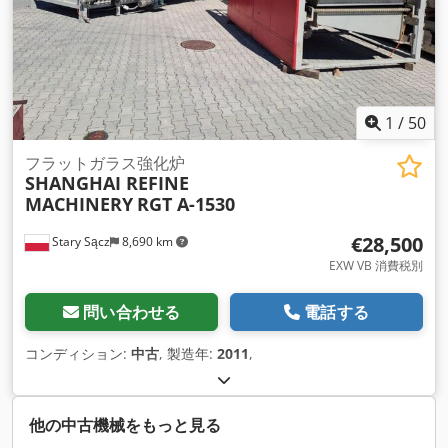
1
/
50
フラットガラス強化炉
SHANGHAI REFINE
MACHINERY
RGT A-1530
€28,500
Stary Sącz
8,690 km
EXW VB 消費税別
問い合わせる
電話する
コンディション:
中古
, 製造年:
2011
,
他の中古機械をもっと見る