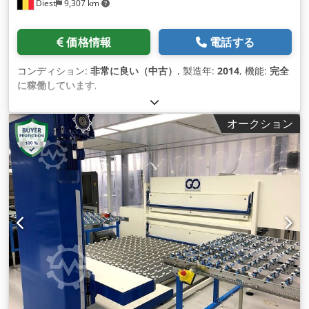
Diest
9,307 km
価格情報
電話する
コンディション:
非常に良い（中古）
, 製造年:
2014
, 機能:
完全
に稼働しています
,
オークション