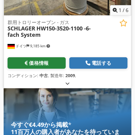
1
/
6
群用トロリーオーブン - ガス
SCHLAGER
HW150-3520-1100 -6-
fach System
ドイツ
9,185 km
価格情報
電話する
コンディション:
中古
, 製造年:
2009
,
今すぐ€4.49から掲載
*
11百万人の購入者
があなたを待っていま