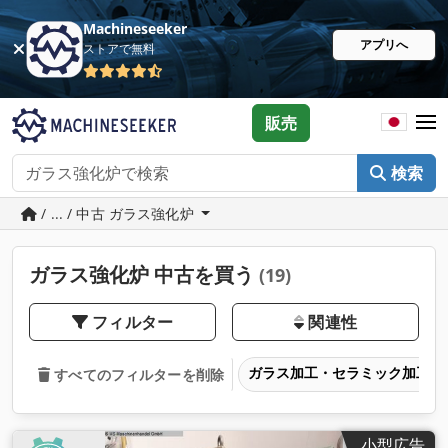
Machineseeker
アプリへ
ストアで無料
販売
検索
/ ... / 中古 ガラス強化炉
ガラス強化炉 中古を買う
(19)
フィルター
関連性
ガラス加工・セラミック加工
すべてのフィルターを削除
小型広告