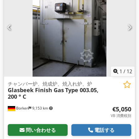
1
/
12
チャンバー炉、焼成炉、焼入れ炉、炉
Glasbeek Finish Gas
Type 003.05,
200 ° C
€5,050
Borken
9,153 km
VB 消費税別
問い合わせる
電話する