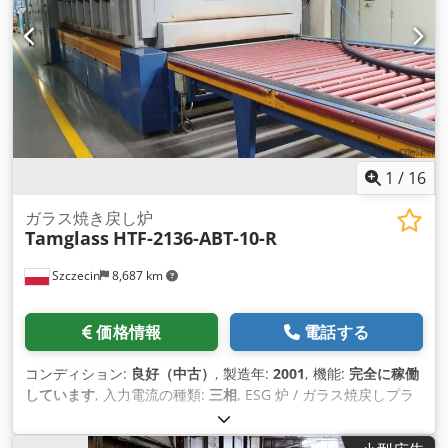
1
/
16
ガラス焼き戻し炉
Tamglass
HTF-2136-ABT-10-R
Szczecin
8,687 km
価格情報
電話する
コンディション:
良好（中古）
, 製造年:
2001
, 機能:
完全に稼働
しています
, 入力電流の種類:
三相
, ESG 炉 / ガラス焼戻しプラ
ント タムグラス、HTF-2136-ABT-10-R 3.8 - 19 mm、2100 x
3600 mm、右-左 建設年: 2001. Chsdpfx Ajvkhl Doftsa 防音キ