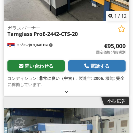
1
/
12
ガラスバーナー
Tamglass
ProE-2442-CTS-20
€95,000
Pančevo
9,046 km
固定価格 消費税別
問い合わせる
電話する
コンディション:
非常に良い（中古）
, 製造年:
2006
, 機能:
完全
に稼働しています
,
小型広告