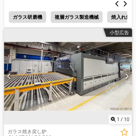
h
ガラス研磨機
複層ガラス製造機械
焼入れ炉
小型広告
1
/
10
ガラス焼き戻し炉