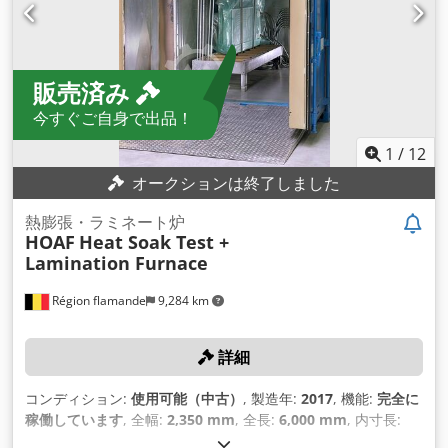
販売済み
今すぐご自身で出品！
1
/
12
オークションは終了しました
熱膨張・ラミネート炉
HOAF
Heat Soak Test +
Lamination Furnace
Région flamande
9,284 km
詳細
コンディション:
使用可能（中古）
, 製造年:
2017
, 機能:
完全に
稼働しています
, 全幅:
2,350 mm
, 全長:
6,000 mm
, 内寸長:
3,000 mm
, 内寸幅:
1,600 mm
,