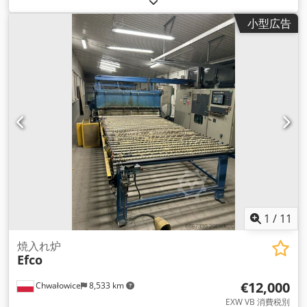
小型広告
1
/
11
焼入れ炉
Efco
€12,000
Chwałowice
8,533 km
EXW VB 消費税別