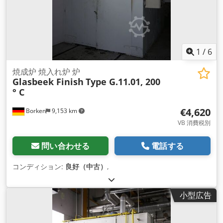
1
/
6
焼成炉 焼入れ炉 炉
Glasbeek Finish
Type G.11.01, 200
° C
€4,620
Borken
9,153 km
VB 消費税別
問い合わせる
電話する
コンディション:
良好（中古）
,
小型広告