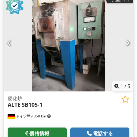
1
/
5
硬化炉
ALTE
SB105-1
ドイツ
9,058 km
価格情報
電話する