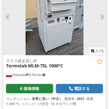
1
/
5
ガラス焼き戻し炉
Termolab
MLM-75L 1000°C
Piskorzów
8,762 km
価格情報
電話する
コンディション:
非常に良い（中古）
, 製造年:
2021
, 温度:
1,000 °C
, エネルギー消費量:
10 キロワット時
,