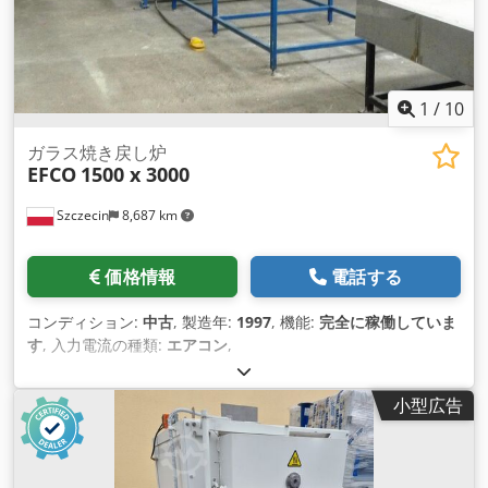
1
/
10
ガラス焼き戻し炉
EFCO
1500 x 3000
Szczecin
8,687 km
価格情報
電話する
コンディション:
中古
, 製造年:
1997
, 機能:
完全に稼働していま
す
, 入力電流の種類:
エアコン
,
小型広告