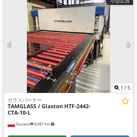
小型広告
ャビン付き 400 V、50 Hz、総出力: 800 kW (ヒーター 470
kW、モーター 330 kW) 技術的に良好な状態。ご見学はご相談
に応じます。
1
/
5
ガラスバーナー
TAMGLASS / Glaston
HTF-2442-
CTA-10-L
Szczecin
8,687 km