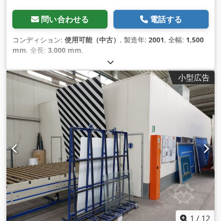
問い合わせる
電話する
コンディション:
使用可能（中古）
, 製造年:
2001
, 全幅:
1,500
mm
, 全長:
3,000 mm
,
小型広告
1
/
12