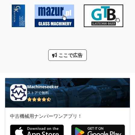
Kgs 1670
Ng 200
Uv 硬化 炉
その他
ここで広告
ガス 発生 炉
ガスタービン
ファン ガラスドアの冷蔵庫
Machineseeker
ファン 送風機
ストアで無料
建設 用 クレーン
中古機械用ナンバーワンアプリ！
汎用 フライス盤
産業用掃除機