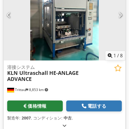
1
/
8
溶接システム
KLN Ultraschall
HE-ANLAGE
ADVANCE
Trittau
8,853 km
価格情報
電話する
製造年:
2007
, コンディション:
中古
,