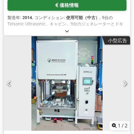
価格情報
製造年:
2014
, コンディション:
使用可能（中古）
, 9台の
Telsonic Ultrasonic、キャビン、9台のジェネレーターとドキ
ュメンテーションを備えた超音波溶接システムがあります。制
御システム：S iemens SIMATIC PANEL。現場での検査が可能
小型広告
です。 Crjdpfxsuy T Nqo Agfof
1
/
2