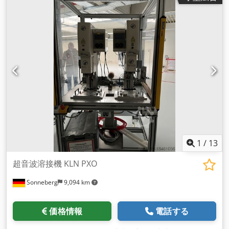
1
/
13
超音波溶接機 KLN PXO
Sonneberg
9,094 km
価格情報
電話する