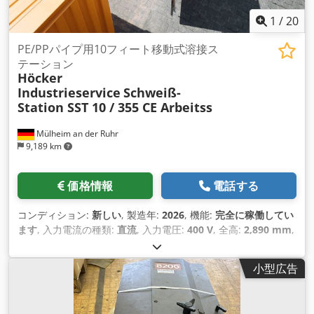
1
/
20
PE/PPパイプ用10フィート移動式溶接ス
テーション
Höcker
Industrieservice
Schweiß-
Station SST 10 / 355 CE Arbeitss
Mülheim an der Ruhr
9,189 km
価格情報
電話する
コンディション:
新しい
, 製造年:
2026
, 機能:
完全に稼働してい
ます
, 入力電流の種類:
直流
, 入力電圧:
400 V
, 全高:
2,890 mm
,
全幅:
2,440 mm
, 全長:
2,890 mm
,
小型広告