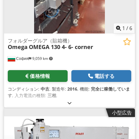
1
/
6
フォルダーグルア（貼箱機）
Omega
OMEGA 130 4- 6- corner
София
9,059 km
価格情報
電話する
コンディション:
中古
, 製造年:
2016
, 機能:
完全に稼働していま
す
, 入力電流の種類:
三相
,
小型広告