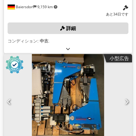
Baiersdorf
9,159 km
あと34日です
詳細
コンディション:
中古
,
小型広告