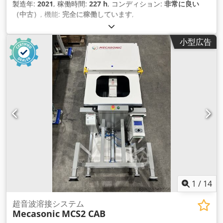
製造年:
2021
, 稼働時間:
227 h
, コンディション:
非常に良い
（中古）
, 機能:
完全に稼働しています
,
小型広告
1
/
14
超音波溶接システム
Mecasonic
MCS2 CAB