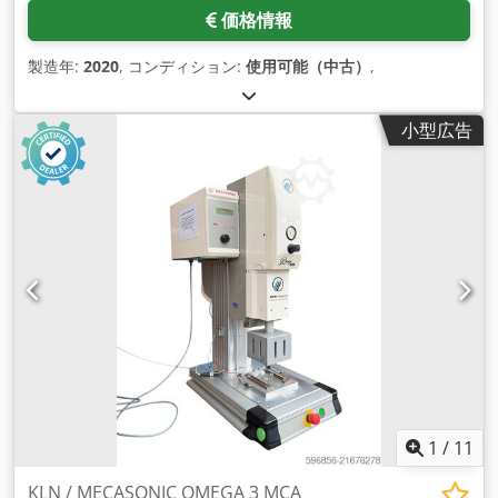
価格情報
製造年:
2020
, コンディション:
使用可能（中古）
,
小型広告
1
/
11
KLN / MECASONIC OMEGA 3 MCA