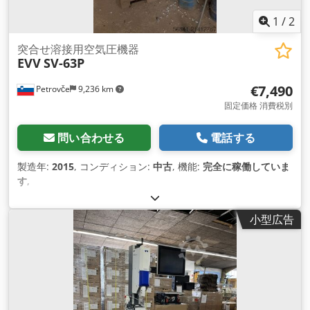
1
/
2
突合せ溶接用空気圧機器
EVV
SV-63P
€7,490
Petrovče
9,236 km
固定価格 消費税別
問い合わせる
電話する
製造年:
2015
, コンディション:
中古
, 機能:
完全に稼働していま
す
,
小型広告