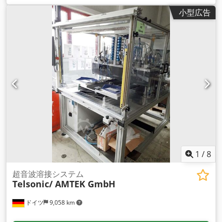
小型広告
1
/
8
超音波溶接システム
Telsonic/ AMTEK GmbH
ドイツ
9,058 km