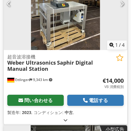
1
/
4
超音波溶接機
Weber Ultrasonics
Saphir Digital
Manual Station
€14,000
Ettlingen
9,343 km
VB 消費税別
問い合わせる
電話する
製造年:
2023
, コンディション:
中古
,
小型広告