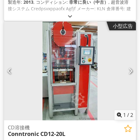
製造年:
2013
, コンディション:
非常に良い（中古）
, 超音波溶
接システム Credpsvxppaofx Agfjf メーカー: KLN 倉庫番号: 建
設年: 2013年または2009年 タイプ: PXO 番号 P600031440
MXO番号 M60413293 設備：施設は2つのステーションから構
小型広告
成され、 個別販売可能 価格: 1駅あたり5,000ユーロ 19%のVAT
を含む価格: 1ステーションあたり5,950.00ユーロ
1
/
2
CD溶接機
Conntronic
CD12-20L