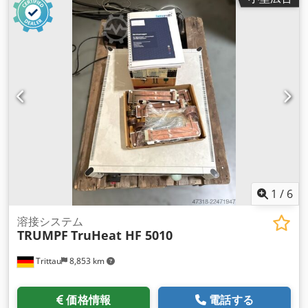
1
/
6
溶接システム
TRUMPF
TruHeat HF 5010
Trittau
8,853 km
価格情報
電話する