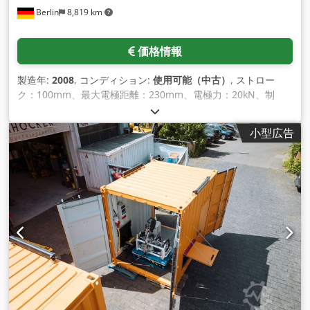
Berlin
8,819 km
価格情報
製造年:
2008
, コンディション:
使用可能（中古）
, ストロー
ク：100mm、最大電極距離：230mm、電極力：20kN、制
御：Siemens S7-1500、資料付き、ほとんど使用していなかっ
た。 Cjdpfelp N Eysx Agforf
小型広告