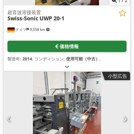
1
/
2
超音波溶接装置
Swiss-Sonic
UWP 20-1
ドイツ
9,058 km
価格情報
製造年:
2014
, コンディション:
使用可能（中古）
,
小型広告