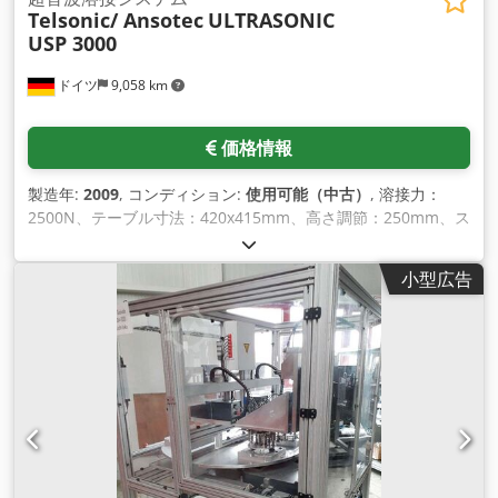
Telsonic/ Ansotec
ULTRASONIC
USP 3000
ドイツ
9,058 km
価格情報
製造年:
2009
, コンディション:
使用可能（中古）
, 溶接力：
2500N、テーブル寸法：420x415mm、高さ調節：250mm、ス
トローク：100mm、制御：Telsonic MPS-4、接続負荷：
4000W、長さ：459mm、幅：854mm、高さ：1315mm、重
小型広告
量：130kg。SICK C4000セーフティライトカーテン、キャビ
ン、資料付。現地調査可能。 Crodpfeuy T I Hsx Agfsf