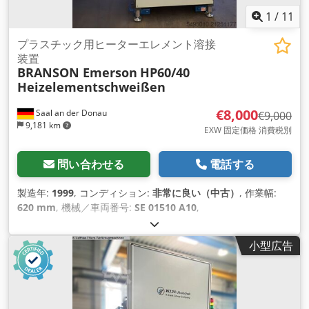
1
/
11
プラスチック用ヒーターエレメント溶接
装置
BRANSON Emerson
HP60/40
Heizelementschweißen
€8,000
Saal an der Donau
€9,000
9,181 km
EXW 固定価格 消費税別
問い合わせる
電話する
製造年:
1999
, コンディション:
非常に良い（中古）
, 作業幅:
620 mm
, 機械／車両番号:
SE 01510 A10
,
小型広告