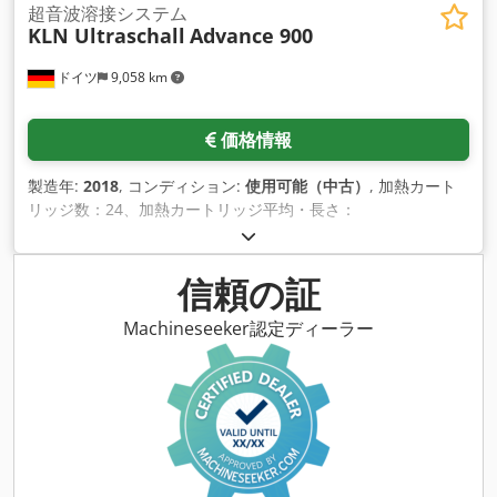
超音波溶接システム
KLN Ultraschall
Advance 900
ドイツ
9,058 km
価格情報
製造年:
2018
, コンディション:
使用可能（中古）
, 加熱カート
リッジ数：24、加熱カートリッジ平均・長さ：
12.5mm/200mm、電力：630W、230V、PT100型抵抗温度計
を含む、350°までの加熱時間：40分。寸法X/Y/Z：
1900mm/2100mm/3040mm、重量：約2200kg。ドキュメン
信頼の証
トあり。 Csdpstp Nacefx Agferf
Machineseeker認定ディーラー