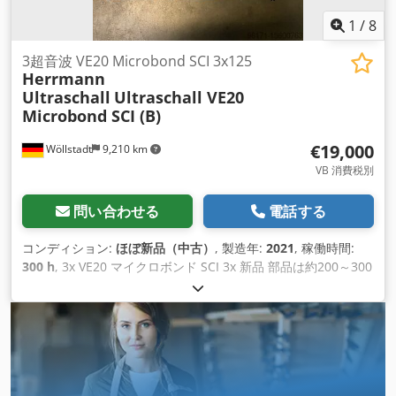
1
/
8
3超音波 VE20 Microbond SCI 3x125
Herrmann
Ultraschall
Ultraschall VE20
Microbond SCI (B)
€19,000
Wöllstadt
9,210 km
VB 消費税別
問い合わせる
電話する
コンディション:
ほぼ新品（中古）
, 製造年:
2021
, 稼働時間:
300 h
, 3x VE20 マイクロボンド SCI 3x 新品 部品は約200～300
時間稼働しています MICROBOND CSI システムは、供給ユニ
ット、制御システム、高性能ジェネレーターで構成されてお
り、一貫した溶接品質を保証します。堅牢かつ高精度なメカ ニ
ズムにより、特許取得済みの MicrogapControl ギャップ制御
を通じて一定のギャップ制御が可能になります。
MICROBOND 制御システムは、この連続接合プロセスの制御