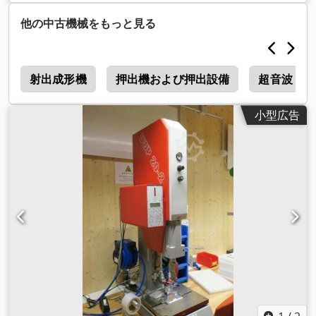
他の中古機械をもっと見る
3
射出成形機
押出機および押出設備
超音波
小型広告