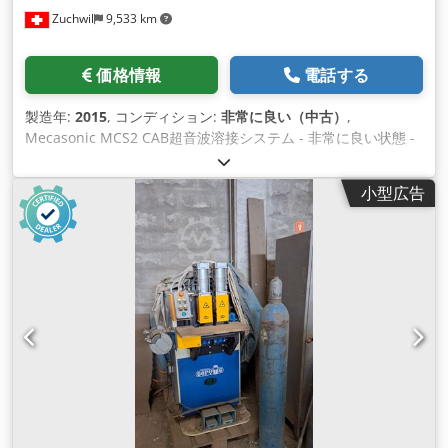
Zuchwil
9,533 km
価格情報
電話する
製造年:
2015
, コンディション:
非常に良い（中古）
,
Mecasonic MCS2 CAB超音波溶接システム - 非常に良い状態 -
建設年：2015年 - 3個入手可能 Cedpfxevvw Eko Agforf - CE適
合宣言書発行 - 条件: インコタームズ EXW CH-4528 ツッフヴィ
小型広告
ル - 読み込みオプションが利用可能