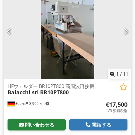
1
/
11
HFウェルダー BR10PT800 高周波溶接機
Balacchi srl
BR10PT800
€17,500
Esens
8,965 km
VB 消費税別
問い合わせる
電話する