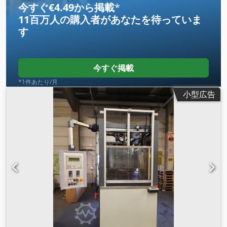
と可視化を担当します。一定の振幅出力と高い連続音響パワー
今すぐ€4.49から掲載
*
により、最大 800 m/分のプロセス速度が可能になります。
11百万人の購入者
があなたを待っていま
Cjdsr Rdd Nepfx Agfsrf
す
今すぐ掲載
*1件あたり/月
小型広告