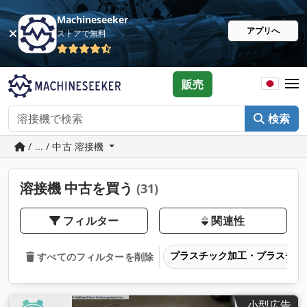
Machineseeker
アプリへ
ストアで無料
販売
検索
/ ... / 中古 溶接機
溶接機 中古を買う
(31)
フィルター
関連性
プラスチック加工・プラスチッ
すべてのフィルターを削除
小型広告