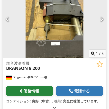
1
/
5
超音波溶着機
BRANSON
8.200
Dingelstädt
9,051 km
価格情報
電話する
コンディション:
良好（中古）
, 機能:
完全に稼働しています
,