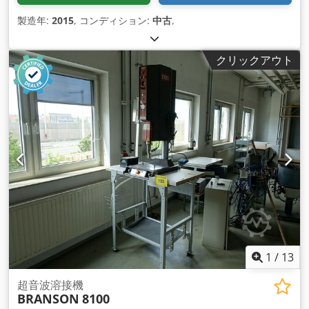
製造年:
2015
, コンディション:
中古
,
クリックアウト
1
/
13
超音波溶接機
BRANSON
8100