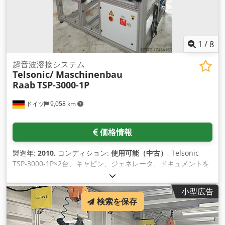
1
/
8
超音波溶接システム
Telsonic/ Maschinenbau
Raab
TSP-3000-1P
ドイツ
9,058 km
価格情報
製造年:
2010
, コンディション:
使用可能（中古）
, Telsonic
TSP-3000-1P×2台、キャビン、ジェネレータ、ドキュメントを
備えた超音波溶接システムをご用意。溶接力：2500N、テーブ
ル寸法：420x415mm、高さ調節：250mm、ストローク：
小型広告
100mm、制御：Siemens SIMATIC PANEL、長さ：762mm、
検索を保存
幅：854mm、高さ：1316mm、重量：130kg。現地調査可
能。 Credjuy T Ndepfx Agfef