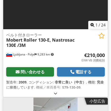
1
/
24
ベルト付きローラー
Mobert
Roller 130-E, Nastrosac
130E /3M
€210,000
Ljubljana - Polje
9,283 km
EXW VB 消費税別
問い合わせる
電話する
製造年:
2009
, コンディション:
非常に良い（中古）
, 機能:
完全
に稼働しています
, 機械／車両番号:
579-130-09
,
小型広告