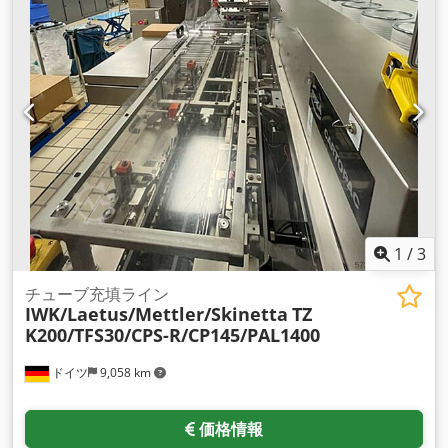
す。印刷マーキングに基づいたチューブの供給、位置合わせ
（トラフ内での回転）、およびチューブの 充填と密封が完全に
自動で行われます。充填する前に、汚染を防ぐためにチューブ
を空気で洗い流します。チューブなしでは充填できない機能も
標準機能です。水冷システム、バッチ/日付プリンター、空気圧
ピストンポンプとレベルセンサー付き貯蔵タンクで構成される
投与ユニットが含 まれています。 PLC制御、タッチスクリーン
で操作します。追加料金のオプション: 加熱式保管容器、保管
容器用撹拌機、さまざまなチューブ径用の追加フォーマット セ
ット (トラフ)、外部チューブ供給リフト。 – 仕様: アイドル時
の最大機械サイクル速度: 80 サイクル/分。充填範囲：1〜
400ml;精度: ±0.5%;チューブ径: 10～60mm (チューブ径ごとに
1
/
3
トラフが 1 つ必要)。チューブ長さ：50〜240mm;充填ヘッドの
数：1;保管容器容量：40L;製品と接触する部品は316Lステンレ
チューブ充填ライン
IWK/Laetus/Mettler/Skinetta
TZ
ス鋼で作 られています。電圧供給：220/380V、消費電力：
K200/TFS30/CPS-R/CP145/PAL1400
9kW。圧縮空気：0.4～0.6MPa。 Dcedpjv Nldzefx Afmsk 新
品価格は通常の中古価格よりも安いことが多いのでご了承くだ
ドイツ
9,058 km
さい。梱包作業についてお気軽にお問い合わせください。 - 通
常、在庫からすぐに入手できる新しいマシンは 30 ～ 50 種類あ
ります。さらに、お客様の仕様に合わせて製造される機械の納
価格情報
期は約 3 週間と非常に短くなっています。 - すべてのマシンに