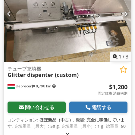
1
/
3
チューブ充填機
Glitter dispenter (custom)
$1,200
Debrecen
8,790 km
固定価格 消費税別
問い合わせる
電話する
コンディション:
ほぼ新品（中古）
, 機能:
完全に稼働していま
す
, 充填重量（最大）:
50 g
, 充填重量（最小）:
1 g
, 総重量:
50
kg（キログラム）
,