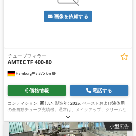
ンプとレベルセンサー付き保管容器で構成される投与ユニット
が含まれていま す。 PLC制御、タッチスクリーンで操作しま
画像を依頼する
す。追加料金のオプション: 加熱式保管容器、保管容器用撹拌
機、さまざまなチューブ径用の追加フォーマット セット (トラ
フ)、外部チューブ供給リフト。 – 仕様: アイドル時の最大機械
サイクル速度: 65 サイクル/分。充填範囲：1〜400ml;精度:
±0.5%;チューブ径: 10～50mm (チューブ径ごとにトラフが 1
つ必要)。チューブ長さ：80〜230mm;充填ヘッドの数：1;保管
容器容量：45L;製品と接触する部品は316Lステンレス鋼で作 ら
チューブフィラー
AMTEC
TF 400-80
れています。電圧供給：220/380V、消費電力：9kW。圧縮空
気：0.4～0.6MPa機械寸法：L2000xW1160xH21 00mm。
Hamburg
8,875 km
Dedev Nlduopfx Afmsck 新品価格は通常の中古価格よりも安
いことが多いのでご了承ください。梱包作業についてお気軽に
お問い合わせください。 - 通常、在庫からすぐに入手できる新
価格情報
電話する
しいマシンは 30 ～ 50 種類あります。さらに、お客様の仕様に
合わせて製造される機械の納期は約 3 週間と非常に短くなって
コンディション:
新しい
, 製造年:
2025
, ペーストおよび液体用
います。 - すべてのマシンには完全な保証が付いています。
の全自動チューブ充填機。通常は、メイクアップ、クリームな
どの化粧品、シャワージェル、ヘアシャンプー、ヘアジェ ル、
歯磨き粉、日焼け止めなどの一般的なケア製品に使用されま
小型広告
す。プラスチック、アルミニウム、またはコーティングされた
複合材料で作られ た既製のチューブ（蓋付き）に適していま