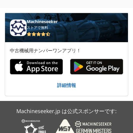
ツール ボックス
トラック クレーン
Machineseeker
ストアで無料
バケットエレベーター
建設 用 クレーン
中古機械用ナンバーワンアプリ！
手チューブ ベンダー
洗車
産業用掃除機
詳細情報
Machineseeker.jp は公式スポンサーです: