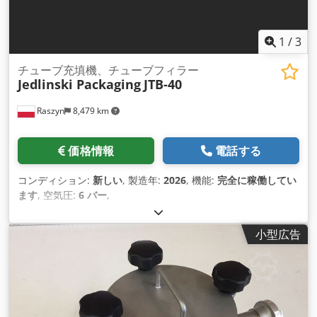
1
/
3
チューブ充填機、チューブフィラー
Jedlinski Packaging
JTB-40
Raszyn
8,479 km
価格情報
電話する
コンディション:
新しい
, 製造年:
2026
, 機能:
完全に稼働してい
ます
, 空気圧:
6 バー
,
小型広告