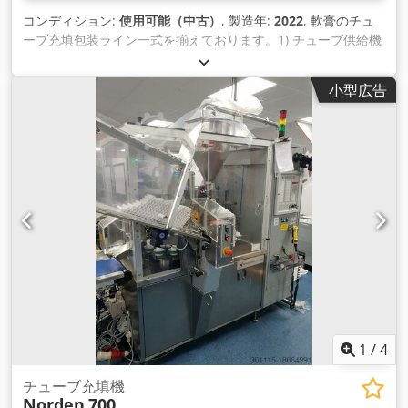
は完全な保証が付いています。
コンディション:
使用可能（中古）
, 製造年:
2022
, 軟膏のチュ
ーブ充填包装ライン一式を揃えております。1) チューブ供給機
IWK TZK 200、製造年：1991年 2) チューブ充填機 IWK TFS
30、製造年：1991年 3) カートナー IWK CPS-R、製造年：1991
小型広告
年 4) シリアライザー Laetus MV-70-F-130-TL、製造年：2019
年 5) チェックウェイガー Mettler & Toledo C3570、製造年：
2019年 6) バンドルパッカー Kiener ASK 450、製造年：1993
年 7) ケースパッカー Skinetta PAL 145、製造年：1997年 8) パ
レタイザー Skinetta PAL 1400、製造年：1997年パレタイザー
Skinetta PAL 1400、製造年：1997年 9）水平層流機
Marchhart LF-ZP-Horizontal、製造年：2020年 10）アキュム
レーティングローラーコンベア RBS 140、製造年：1998年
11）軟膏ポンプ Netzsch BEF200/NM045BH、製造年：2022年
資料あり。現地調査も可能です。 Dcedpfsuf T Nlsx Afmsk
1
/
4
チューブ充填機
Norden
700