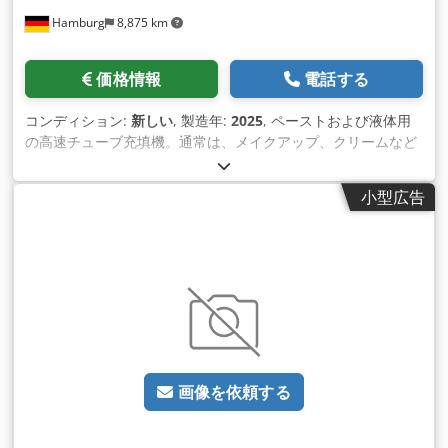
の重量：1200kg。 新品価格は通常の中古価格よりも安いこと
Hamburg
8,875 km
が多いのでご了承ください。梱包作業についてお気軽にお問い
合わせください。 - 通常、在庫からすぐに入手できる新しいマ
シンは 30 ～ 50 種類あります。さらに、お客様の仕様に合わせ
価格情報
電話する
て製造される機械の納期は約 3 週間と非常に短くなっていま
す。 - すべてのマシンには完全な保証が付いています。
コンディション:
新しい
, 製造年:
2025
, ペーストおよび液体用
Dcedpfjv Nldnsx Afmok
の高速チューブ充填機。通常は、メイクアップ、クリームなど
の化粧品、シャワージェル、ヘアシャンプー、ヘアジェル 、歯
磨き粉、日焼け止めなどの一般的なケア製品に使用されます。
小型広告
プラスチック、アルミニウム、またはコーティングされた複合
材料で作られた 既製のチューブ（蓋付き）に適しています。印
刷マーキングに基づいたチューブの供給、位置合わせ（トラフ
内での回転）、およびチューブの充 填と密封が完全に自動で行
われます。充填する前に、汚染を防ぐためにチューブを空気で
洗い流します。チューブなしでは充填できない機能も標 準機能
です。外部チューブ供給リフト、水冷システム、バッチ/日付プ
リンター、および空気圧ピストンポンプとレベルセンサー付き
保管容器で 構成される投与ユニットが含まれています。 PLC制
画像を依頼する
御、タッチスクリーンで操作します。追加料金のオプション:
加熱式保管容器、保管容器用撹拌機、さまざまなチューブ径用
の追加フォーマット セット (トラフ)。 – 仕様: アイドルモード