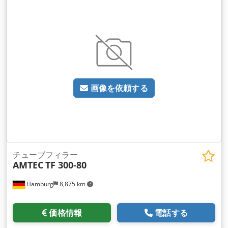
す。印刷マーキング に基づいたチューブの供給、位置合わせ
（トラフ内での回転）、およびチューブの充填と密封が完全に
自動で行われます。充填する前に、汚染を 防ぐためにチューブ
を空気で洗い流します。チューブなしでは充填できない機能も
標準機能です。水冷システム、バッチ/日付プリンター、空気
圧ピストンポンプとレベルセンサー付き貯蔵タンクで構成され
る投与ユニットが含まれています。 PLC制御、タッチスクリー
ンで操作します。追加料金のオプション: 加熱式保管容器、保
画像を依頼する
管容器用撹拌機、さまざまなチューブ径用の追加フォーマット
セット (トラフ)、外部チューブ供給リフト。 – 仕様: アイドル
時の最大機械サイクル速度: 50 サイクル/分。充填範囲：1〜
250ml;精度: ±1%;チューブ径: 10～50mm (チューブ径ごとにト
ラフが 1 つ必要)。チューブ長さ：50〜200mm;充填ヘッドの
数：1;保管容器容量：40L;製品と接触する部品は316Lステンレ
ス鋼で作 られています。電圧供給：220/380V、消費電力：
チューブフィラー
AMTEC
TF 300-80
7kW。圧縮空気：0.4～0.6MPa機械寸法：L1950xW760xH185
0mm;機械の重量：950kg。 Dcjdpfxov Nldbo Afmek 新品価格
Hamburg
8,875 km
は通常の中古価格よりも安いことが多いのでご了承ください。
梱包作業についてお気軽にお問い合わせください。 - 通常、在
庫からすぐに入手できる新しいマシンは 30 ～ 50 種類ありま
価格情報
電話する
す。さらに、お客様の仕様に合わせて製造される機械の納期は
約 3 週間と非常に短くなっています。 - すべてのマシンには完