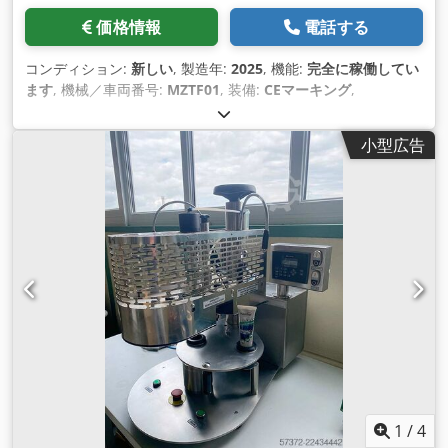
価格情報
電話する
コンディション:
新しい
, 製造年:
2025
, 機能:
完全に稼働してい
ます
, 機械／車両番号:
MZTF01
, 装備:
CEマーキング
,
小型広告
1
/
4