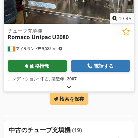
1
/
46
チューブ充填機
Romaco Unipac
U2080
アイルランド
9,582 km
価格情報
電話する
コンディション:
中古
, 製造年:
2007
,
検索を保存
中古のチューブ充填機
(19)