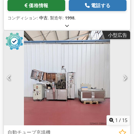
価格情報
電話する
コンディション:
中古
, 製造年:
1998
,
小型広告
1
/
15
自動チューブ充填機