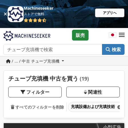
Machineseeker
アプリへ
ストアで無料
販売
検索
/ ... / 中古 チューブ充填機
チューブ充填機 中古を買う
(19)
フィルター
関連性
充填設備および充填技術
すべてのフィルターを削除
小型広告