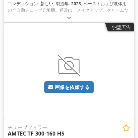
コンディション:
新しい
, 製造年:
2025
, ペーストおよび液体用
全な保証が付いています。
の全自動チューブ充填機。通常は、メイクアップ、クリームな
どの化粧品、シャワージェル、ヘアシャンプー、ヘアジェ ル、
歯磨き粉、日焼け止めなどの一般的なケア製品に使用されま
小型広告
す。アルミ製の既製チューブ（蓋付き）に適しています。印刷
マーキングに基づ いたチューブの供給、位置合わせ（トラフ内
での回転）、およびチューブの充填と密封が完全に自動で行わ
れます。充填する前に、汚染を防ぐた めにチューブを空気で洗
い流します。チューブなしでは充填できない機能も標準機能で
す。水冷システム、バッチ/日付プリンター、空気圧ピス トン
ポンプとレベルセンサー付き貯蔵タンクで構成される投与ユニ
ットが含まれています。 PLC制御、タッチスクリーンで操作し
ます。追加料金のオプション: 加熱式保管容器、保管容器用撹
画像を依頼する
拌機、さまざまなチューブ径用の追加フォーマット セット (ト
ラフ)、外部チューブ供給リフト。 – 仕様: アイドル時の最大機
械サイクル速度: 80 サイクル/分。充填範囲：1〜300ml;精度:
±0.5%;チューブ径: 10～50 mm (チューブ径ごとにトラフが 1
つ必要)。チューブ長さ：50〜210 mm;充填ヘッドの数：1;保管
容器容量：40L;製品と接触する部品は316Lステンレス鋼で作ら
れています。電圧供給：220/38 0V、消費電力：3.1kW。圧縮
チューブフィラー
AMTEC
TF 300-160 HS
空気：0.4～0.6MPa機械寸法：L2270xW960xH2100 mm;機械