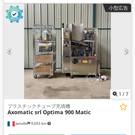
小型広告
1
/
7
プラスチックチューブ充填機
Axomatic srl
Optima 900 Matic
Janville
9,693 km