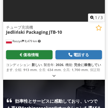
1
/
3
チューブ充填機
Jedliński Packaging
JTB-10
Raszyn
8,479 km
価格情報
電話する
コンディション:
新しい
, 製造年:
2026
, 機能:
完全に稼働してい
ます
, 全幅:
913 mm
, 全長:
634 mm
, 全高:
1,700 mm
, 保証期
間:
12 ヶ月
, 圧縮空気接続:
6 バー
, 総重量:
200 kg（キログラ
ム）
, 出力:
1.9 キロワット (2.58 馬力)
, 入力電圧:
230 V
,
効率性とサービスに感動しており、いつで