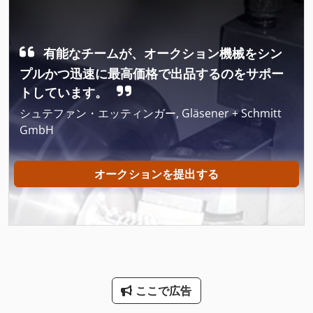
Hsc 20 Linear
International 433
有能なチームが、オークション機械をシン
Meh 5 2 1 8 B
プルかつ迅速に最高価格で出品するのをサポー
トしています。
Ng 200
シュテファン・エッティンガー, Gläsener + Schmitt
Nu 204
GmbH
Ubh 2 20 Rle
オークションを提出する
その他
カンチレバー ラック
チェーンブロック
チューブ バリ取り機
ここで広告
チューブ ベンダー