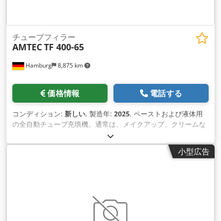
での最大マシンサイクル速度: 160 チューブ/分。充填範囲：
1〜300ml;精度: ±0.5%;チューブ径: 10～50mm (チューブ径ご
とにトラフが 1 つ必要)。チューブ長さ：50〜240mm;充填ヘッ
ドの数：2;保管容器容量：70L;製品と接触する部品は316Lステ
チューブフィラー
AMTEC
TF 400-65
ンレス鋼で作 られています。電圧供給：220/380V、消費電
力：6kW。圧縮空気：0.6MPa機械寸法：
Hamburg
8,875 km
L2870xW1770xH2340mm 。 Dcodpfx Aev Nld Ijfmsk 新品価
格は通常の中古価格よりも安いことが多いのでご了承くださ
い。梱包作業についてお気軽にお問い合わせください。 - 通
価格情報
電話する
常、在庫からすぐに入手できる新しいマシンは 30 ～ 50 種類あ
ります。さらに、お客様の仕様に合わせて製造される機械の納
コンディション:
新しい
, 製造年:
2025
, ペーストおよび液体用
期は約 3 週間と非常に短くなっています。 - すべてのマシンに
の全自動チューブ充填機。通常は、メイクアップ、クリームな
は完全な保証が付いています。
どの化粧品、シャワージェル、ヘアシャンプー、ヘアジェ ル、
歯磨き粉、日焼け止めなどの一般的なケア製品に使用されま
小型広告
す。プラスチック、金属、またはコーティングされた複合材料
で作られた既製の チューブ（蓋付き）に適しています。印刷マ
ーキングに基づいたチューブの供給、位置合わせ（トラフ内で
の回転）、およびチューブの充填と密 封が完全に自動で行われ
ます。充填する前に、汚染を防ぐためにチューブを空気で洗い
流します。チューブなしでは充填できない機能も標準機能 で
す。水冷システム、バッチ/日付プリンター、空気圧ピストンポ