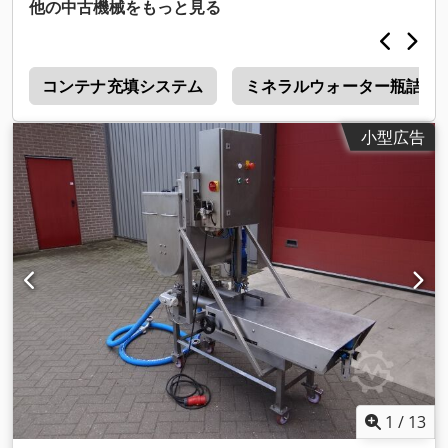
他の中古機械をもっと見る
ン
コンテナ充填システム
ミネラルウォーター瓶詰め
小型広告
1
/
13