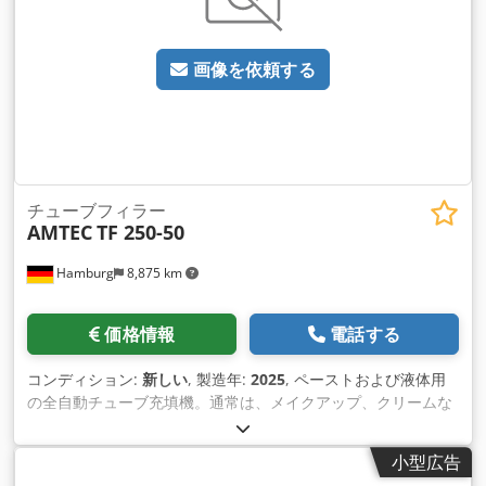
プとレベルセンサー付き保管容器で構成される投与ユニットが
含まれています。 PLC制御、タッチスクリーンで操作します。
追加料金のオプション: 加熱式保管容器、保管容器用撹拌機、
画像を依頼する
さまざまなチューブ径用の追加フォーマット セット (トラフ)、
外部チューブ供給リフト。 – 仕様: アイドル時の最大機械サイ
クル速度: 50 サイクル/分。充填範囲：1〜120ml;精度: ±1%;チ
ューブ径: 10～28mm (チューブ径ごとにトラフが 1 つ必要)。
チューブ長さ：50〜180mm;充填ヘッドの数：1;保管容器容
量：40L;製品と接触する部品は316Lステンレス鋼で作 られてい
ます。電圧供給：220/380V、消費電力：3.1kW。圧縮空気：
チューブフィラー
AMTEC
TF 250-50
0.4～0.6MPa機械寸法：L1950xW750xH1 850mm;機械の重
量：900kg。 Dcodpfx Aov Nldhofmsk 新品価格は通常の中古
Hamburg
8,875 km
価格よりも安いことが多いのでご了承ください。梱包作業につ
いてお気軽にお問い合わせください。 - 通常、在庫からすぐに
入手できる新しいマシンは 30 ～ 50 種類あります。さらに、お
価格情報
電話する
客様の仕様に合わせて製造される機械の納期は約 3 週間と非常
に短くなっています。 - すべてのマシンには完全な保証が付い
コンディション:
新しい
, 製造年:
2025
, ペーストおよび液体用
ています。
の全自動チューブ充填機。通常は、メイクアップ、クリームな
どの化粧品、シャワージェル、ヘアシャンプー、ヘアジェ ル、
歯磨き粉、日焼け止めなどの一般的なケア製品に使用されま
小型広告
す。プラスチック製の既製チューブ（蓋付き）に適していま