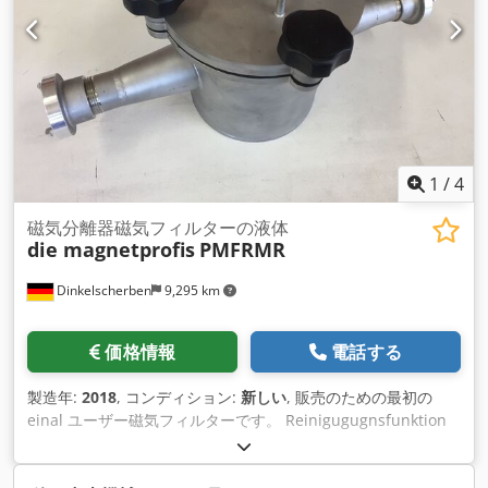
1
/
4
磁気分離器磁気フィルターの液体
die magnetprofis
PMFRMR
Dinkelscherben
9,295 km
価格情報
電話する
製造年:
2018
, コンディション:
新しい
, 販売のための最初の
einal ユーザー磁気フィルターです。 Reinigugugnsfunktion
を含む 9 PC Magnetfitlerstäbe を密封しました。
Dcjdpfxedzp R Ts Afmsk