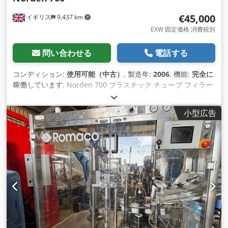
€45,000
イギリス
9,437 km
EXW 固定価格 消費税別
問い合わせる
電話する
コンディション:
使用可能（中古）
, 製造年:
2006
, 機能:
完全に
稼働しています
, Norden 700 プラスチック チューブ フィラー
1 分あたり最大 70 本のチューブを生産し、最高の運用効率で
可能な限り最高のパッケージ品質基準を実現するように設計お
小型広告
よび製造されています。 プラスチック チューブとラミネート
チューブは、Norden の特許取得済みの熱風シーリング システ
ムを使用してシールできます。 年: 2006 モデル: 700 Dcsdpfx
Ajv Hxu Uefmsk 主な情報: – 生産能力: 70 tpm – 充填量: 1～
300 ml – チューブの長さ: 50～250 mm – チューブの直径: 10
～60 mm – 供給システム: カセット – ブローオフ充填ノズル -
完全に動作可能な状態