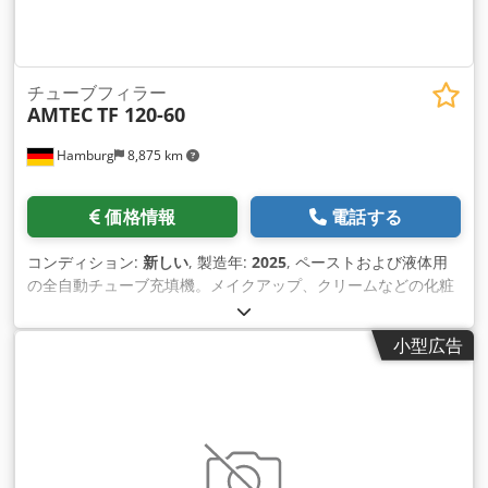
チューブフィラー
AMTEC
TF 120-60
Hamburg
8,875 km
価格情報
電話する
コンディション:
新しい
, 製造年:
2025
, ペーストおよび液体用
の全自動チューブ充填機。メイクアップ、クリームなどの化粧
品、シャワージェル、ヘアシャンプー、ヘアジェル、歯磨 き
粉、日焼け止めなどの一般的なケア製品に主に使用されます。
小型広告
アルミ製の既製チューブ（蓋付き）に適しています。印刷マー
キングに基づいた チューブの供給、位置合わせ（トラフ内での
回転）、およびチューブの充填と密封が完全に自動で行われま
す。充填する前に、汚染を防ぐために チューブを空気で洗い流
します。チューブなしでは充填できない機能も標準機能です。
水冷システム、バッチ/日付プリンター、空気圧ピストン ポン