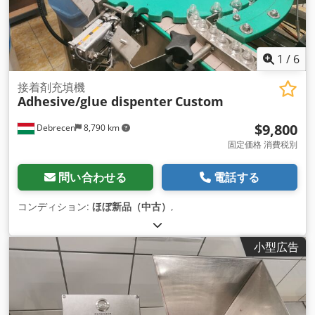
1
/
6
接着剤充填機
Adhesive/glue dispenter
Custom
$9,800
Debrecen
8,790 km
固定価格 消費税別
問い合わせる
電話する
コンディション:
ほぼ新品（中古）
,
小型広告