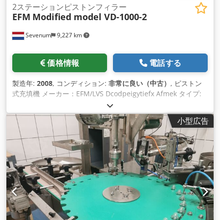
2ステーションピストンフィラー
EFM
Modified model VD-1000-2
Sevenum
9,227 km
価格情報
電話する
製造年:
2008
, コンディション:
非常に良い（中古）
, ピストン
式充填機 メーカー：EFM/LVS Dcodpeigytiefx Afmek タイプ:
攪拌機が付いている熱することができる漏斗が付いている 2 つ
の場所ピストン充填機 容量：最大3000/時 レンジ：200ml～
小型広告
1000ml（手動で簡単に調整可能） 外形寸法：長さ×幅×高さ＝
1,700×1,100×1,900mm 電気：400V 50Hz 0.75kW(アジテータ
ー) 圧縮空気：最低6bar 特徴空気圧駆動フィラー/ ロゴ Plc/ モ
バイル オプションで、位置決め用の空気圧式スターホイール付
きコンベアシステムを納入することができます。