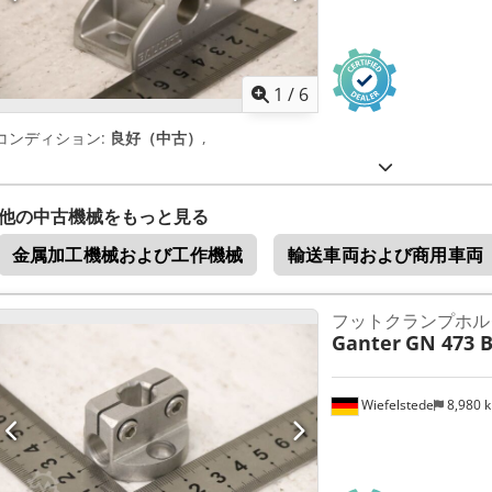
1
/
6
コンディション:
良好（中古）
,
他の中古機械をもっと見る
金属加工機械および工作機械
輸送車両および商用車両
フットクランプホル
Ganter
GN 473 
Wiefelstede
8,980 