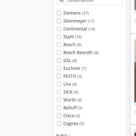
Siemens
(27)
Steinmeyer
(17)
Continental
(16)
Stahl
(15)
Bosch
(8)
Bosch Rexroth
(8)
GSL
(8)
Euchner
(7)
FESTO
(6)
Lira
(6)
SICK
(6)
Würth
(6)
Balluff
(5)
Cleco
(5)
Cognex
(5)
モデル: