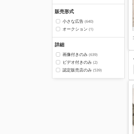
販売形式
小さな広告
(640)
オークション
(1)
詳細
画像付きのみ
(639)
ビデオ付きのみ
(2)
ュール
回折 格子
Siemens
Sicalis Siemens
認定販売店のみ
(539)