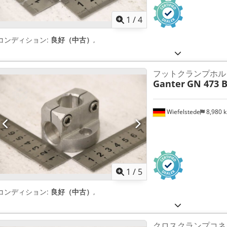
1
/
4
コンディション:
良好（中古）
,
フットクランプホル
Ganter
GN 473 
Wiefelstede
8,980 
1
/
5
コンディション:
良好（中古）
,
クロスクランプコネ