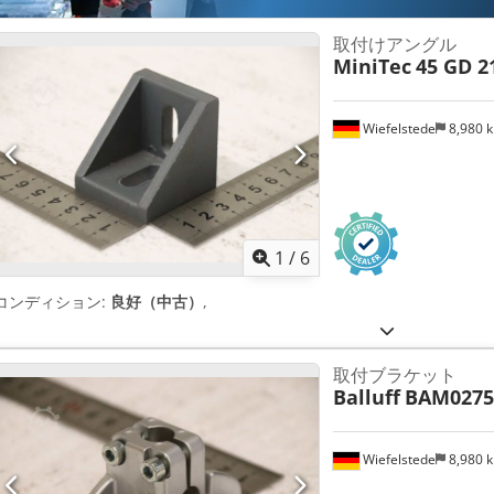
取付けアングル
MiniTec
45 GD 2
Wiefelstede
8,980 
1
/
6
コンディション:
良好（中古）
,
取付ブラケット
Balluff
BAM0275
Wiefelstede
8,980 