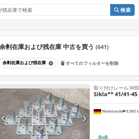
検索
余剰在庫および残在庫 中古を買う
(641)
余剰在庫および残在庫
すべてのフィルターを削除
取り付けレール WB
Sikla**
41/41-45
Wiefelstede
8,980 