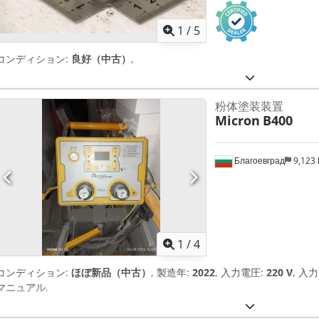
1
/
5
コンディション:
良好（中古）
,
粉体塗装装置
Micron
B400
Благоевград
9,123
1
/
4
コンディション:
ほぼ新品（中古）
, 製造年:
2022
, 入力電圧:
220 V
, 入
マニュアル
,