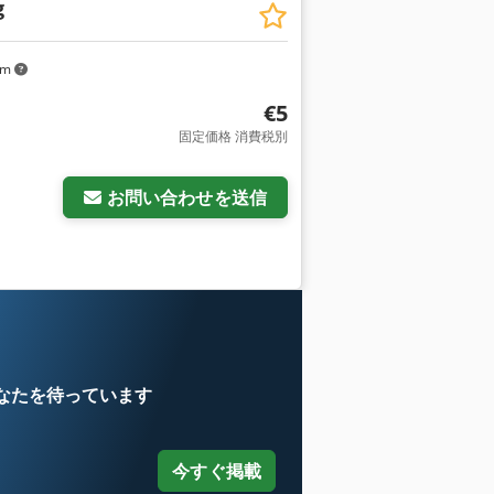
g
km
€5
固定価格 消費税別
お問い合わせを送信
なたを待っています
今すぐ掲載