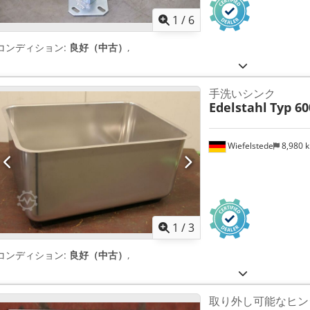
1
/
6
コンディション:
良好（中古）
,
手洗いシンク
Edelstahl
Typ 6
Wiefelstede
8,980 
1
/
3
コンディション:
良好（中古）
,
取り外し可能なヒン