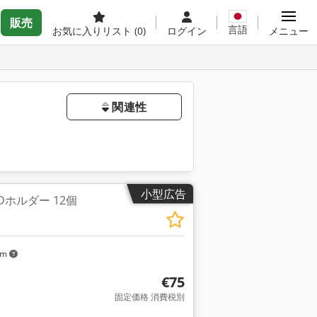
販売
言語
お気に入りリスト
(0)
ログイン
メニュー
関連性
小型広告
Dホルダー 12個
km
€75
固定価格 消費税別