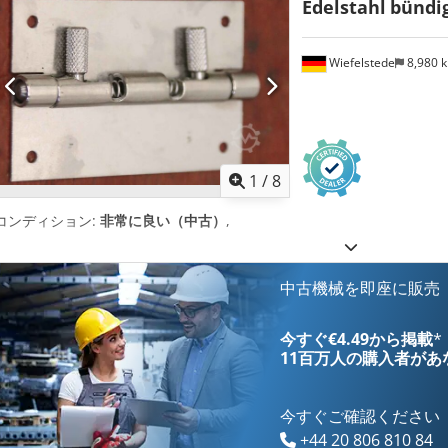
Edelstahl
bündi
Wiefelstede
8,980 
1
/
8
コンディション:
非常に良い（中古）
,
中古機械を即座に販売
今すぐ€4.49から掲載
*
11百万人の購入者
があ
今すぐご確認ください
+44 20 806 810 84