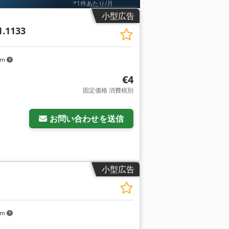
*1件あたり/月
小型広告
1.1133
km
€4
固定価格 消費税別
お問い合わせを送信
小型広告
km