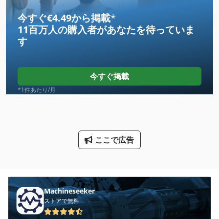
International 510
今すぐ€4.49から掲載
*
11百万人の購入者
があなたを待っていま
Kgs 1670
す
Lcf 1
Ls 703
今すぐ掲載
Meh 5 2 1 8 B
*1件あたり/月
Mvh 5 1 4 B
Na 3000
ここで広告
Ng 200
Nu 204
Tak 18
Machineseeker
ストアで無料
その他