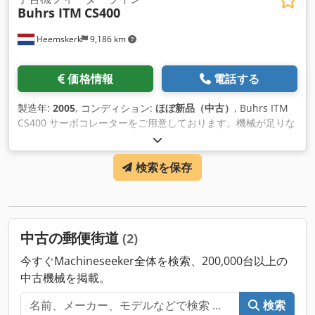
Buhrs ITM
CS400
Heemskerk
9,186 km
価格情報
電話する
製造年:
2005
, コンディション:
ほぼ新品（中古）
, Buhrs ITM
CS400 サーボコレーターをご用意しております。機械が足りな
い？このラインではフィーダーを6つ追加できます！
Dkodpemuzuaofx Aqver 製造年は2005年で、あまり使用され
検索を保存
ていません。しかし、弊社ではこの丁合機にフィーダーを取り
付けることができます。ロータリーフィ ーダーとフリクション
フィーダーがあります。
中古の郵便街道
(2)
今すぐMachineseeker全体を検索、200,000台以上の
中古機械を掲載。
検索