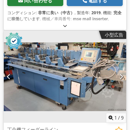
問い合わせる
電話する
コンディション:
非常に良い（中古）
, 製造年:
2019
, 機能:
完全
に稼働しています
, 機械／車両番号:
mse mail inserter
,
小型広告
1
/
9
丁合機フィーダーライン