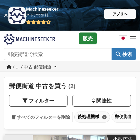
Machineseeker
アプリへ
ストアで無料
販売
検索
/ ... / 中古 郵便街道
郵便街道 中古を買う
(2)
フィルター
関連性
後処理機械
郵便街道
すべてのフィルターを削除
小型広告