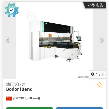
小型広告
1
/
3
油圧プレス
Bodor
iBend
济南市
1,888 km