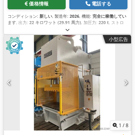
価格情報
電話する
コンディション:
新しい
, 製造年:
2026
, 機能:
完全に稼働してい
ます
, 出力:
22 キロワット (29.91 馬力)
, 加圧力:
220 t
, ストロ
ーク長:
470 mm
, 運転速度:
120 mm/s
, 後進速度:
120 mm/s
,
テーブル幅:
900 mm
, テーブル長さ:
3,200 mm
, のど深さ:
400
小型広告
mm
, 装備:
安全光幕
,
1
/
8