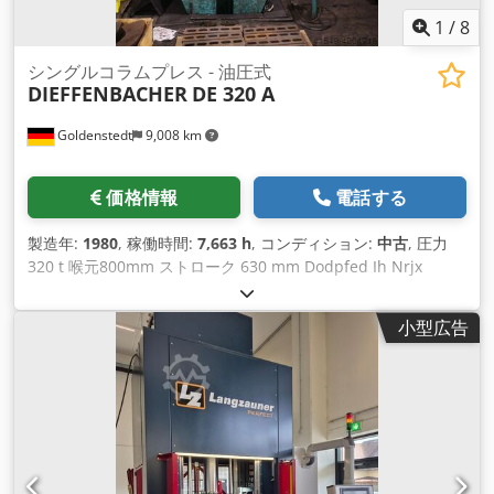
1
/
8
シングルコラムプレス - 油圧式
DIEFFENBACHER
DE 320 A
Goldenstedt
9,008 km
価格情報
電話する
製造年:
1980
, 稼働時間:
7,663 h
, コンディション:
中古
, 圧力
320 t 喉元800mm ストローク 630 mm Dodpfed Ih Nrjx
Ahzjck テーブル/ラム間距離 最大1000mm1000mm ラムヘッ
ド寸法 710 x 600 mm テーブルサイズ800×1200mm 作業高さ
小型広告
最大1015mm 油の量 1100 l 労働時間数 7663時間 機械の重量
ca.15 t 寸法 約1600 x 2200 x 4800 mm スイッチキャビネット
の寸法1200 x 400 x 1800 mm 機能テスト済み。テスト実行
中、それはプレスラムが 100％漏れないわけではありません。
また、手動操作用のケーブルは何度か補修しました。 クレーン
使用のためお客様で解体したため、上部カバーが欠品していま
す。 操作説明書と電気図面があります。