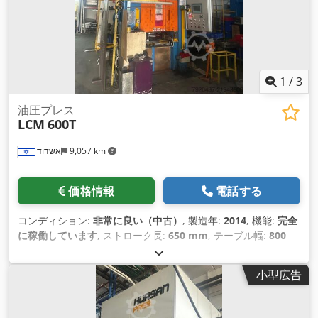
1
/
3
油圧プレス
LCM
600T
אשדוד
9,057 km
価格情報
電話する
コンディション:
非常に良い（中古）
, 製造年:
2014
, 機能:
完全
に稼働しています
, ストローク長:
650 mm
, テーブル幅:
800
mm
, テーブル長さ:
800 mm
, 装備:
ドキュメント / マニュア
ル
,
小型広告