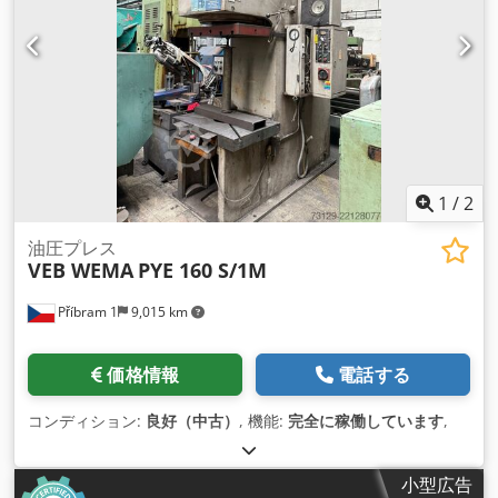
1
/
2
油圧プレス
VEB WEMA
PYE 160 S/1M
Příbram 1
9,015 km
価格情報
電話する
コンディション:
良好（中古）
, 機能:
完全に稼働しています
,
小型広告