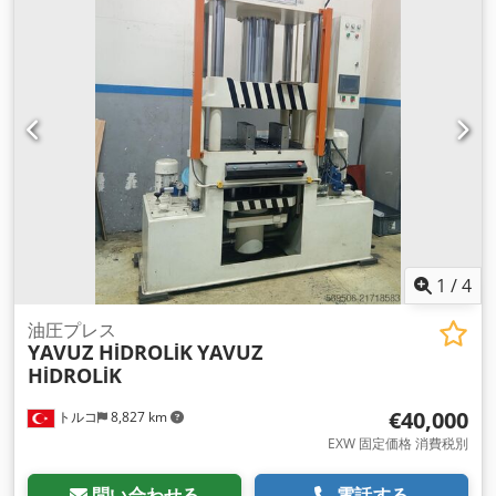
1
/
4
油圧プレス
YAVUZ HİDROLİK
YAVUZ
HİDROLİK
€40,000
トルコ
8,827 km
EXW 固定価格 消費税別
問い合わせる
電話する