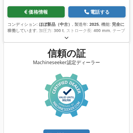
価格情報
電話する
コンディション:
ほぼ新品（中古）
, 製造年:
2025
, 機能:
完全に
稼働しています
, 加圧力:
300 t
, ストローク長:
400 mm
, テーブ
ル幅:
600 mm
, テーブル長さ:
600 mm
, 装備:
ドキュメント /
マニュアル
,
信頼の証
Machineseeker認定ディーラー