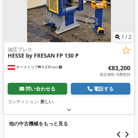
1
/
2
油圧プレス
HESSE by FRESAN
FP 130 P
€83,200
オーストリア
9,030 km
固定価格 消費税別
問い合わせる
電話する
コンディション:
新しい
,
他の中古機械をもっと見る