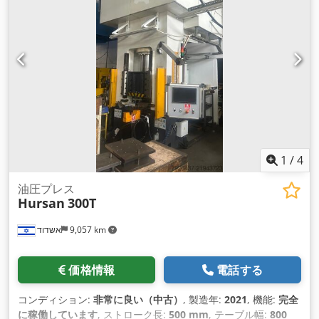
1
/
4
油圧プレス
Hursan
300T
אשדוד
9,057 km
価格情報
電話する
コンディション:
非常に良い（中古）
, 製造年:
2021
, 機能:
完全
に稼働しています
, ストローク長:
500 mm
, テーブル幅:
800