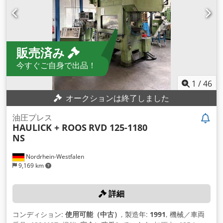
販売済み
今すぐご自身で出品！
1
/
46
オークションは終了しました
油圧プレス
HAULICK + ROOS
RVD 125-1180
NS
Nordrhein-Westfalen
9,169 km
詳細
コンディション:
使用可能（中古）
, 製造年:
1991
, 機械／車両