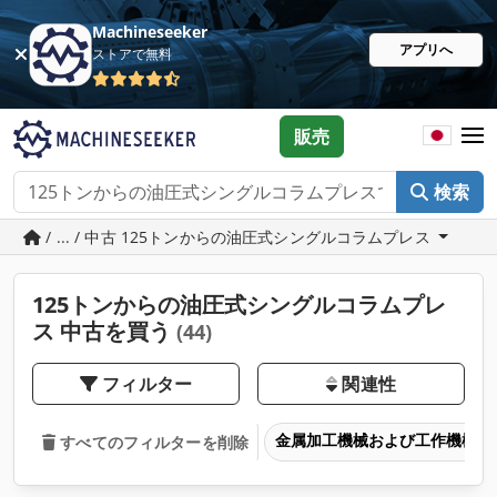
Machineseeker
アプリへ
ストアで無料
販売
検索
/ ... / 中古 125トンからの油圧式シングルコラムプレス
125トンからの油圧式シングルコラムプレ
ス 中古を買う
(44)
フィルター
関連性
金属加工機械および工作機械
すべてのフィルターを削除