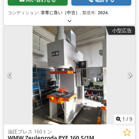
コンディション:
非常に良い（中古）
, 製造年:
2024
,
小型広告
1
/
9
油圧プレス 160トン
WMW Zeulenroda
PYE 160 S/1M