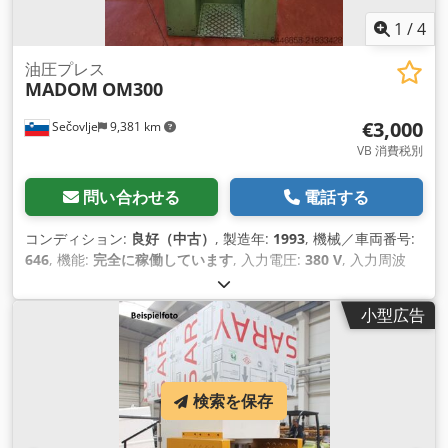
1
/
4
油圧プレス
MADOM
OM300
€3,000
Sečovlje
9,381 km
VB 消費税別
問い合わせる
電話する
コンディション:
良好（中古）
, 製造年:
1993
, 機械／車両番号:
646
, 機能:
完全に稼働しています
, 入力電圧:
380 V
, 入力周波
数:
50 ヘルツ
, 加圧力:
300 t
, ストローク長:
300 mm
, テーブル
幅:
380 mm
, テーブル長さ:
320 mm
, テーブルの高さ:
300
小型広告
mm
, オイルタンク容量:
200 l
, 全長:
1,000 mm
, 全幅:
700
mm
, 全高:
2,350 mm
, 総重量:
2,500 kg（キログラム）
, 装備:
CEマーキング, ドキュメント / マニュアル
,
検索を保存