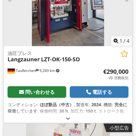
1
/
4
油圧プレス
Langzauner
LZT-OK-150-SO
€290,000
Taufkirchen
9,269 km
VB 消費税別
問い合わせる
電話する
コンディション:
ほぼ新品（中古）
, 製造年:
2024
, 機能:
完全に
稼働しています
, 稼働時間:
30 h
, 加圧力:
150 t
, ストローク長:
1,200 mm
, テーブル幅:
800 mm
, テーブル長さ:
800 mm
, 引
抜力:
20.5 t
, 総重量:
14,700 kg（キログラム）
, 装備:
ドキュメ
小型広告
ント / マニュアル, 安全光幕
,