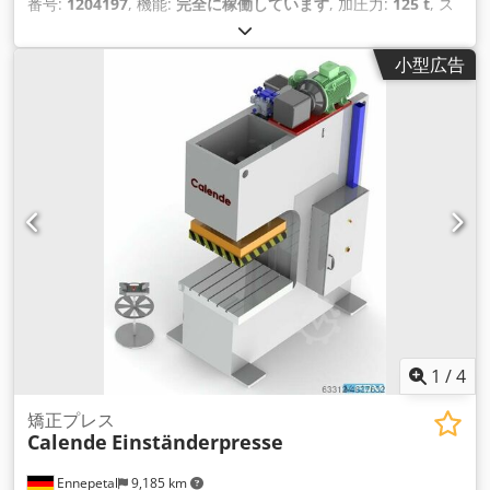
番号:
1204197
, 機能:
完全に稼働しています
, 加圧力:
125 t
, ス
トローク長:
120 mm
, テーブル幅:
700 mm
, テーブル長さ:
1,100 mm
, 穴径:
52 mm
, ラム調整:
100 mm
,
小型広告
1
/
4
矯正プレス
Calende
Einständerpresse
Ennepetal
9,185 km