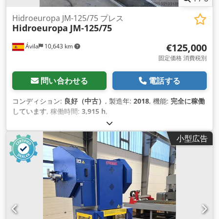
Hidroeuropa JM-125/75 プレス
Hidroeuropa
JM-125/75
€125,000
Ávila
10,643 km
固定価格 消費税別
問い合わせる
電話する
コンディション:
良好（中古）
, 製造年:
2018
, 機能:
完全に稼働
しています
, 稼働時間:
3,915 h
,
小型広告