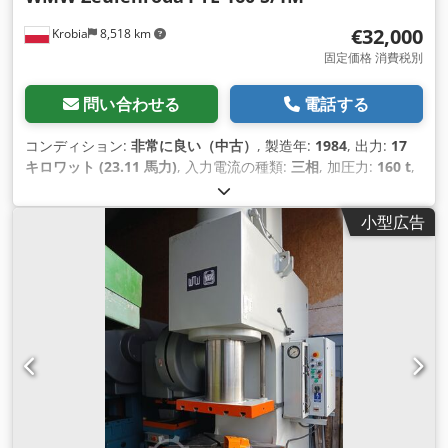
€32,000
Krobia
8,518 km
固定価格 消費税別
問い合わせる
電話する
コンディション:
非常に良い（中古）
, 製造年:
1984
, 出力:
17
キロワット (23.11 馬力)
, 入力電流の種類:
三相
, 加圧力:
160 t
,
ストローク長:
500 mm
, 運転速度:
200 mm/s
, 後進速度:
125
mm/s
, テーブル幅:
900 mm
, テーブル長さ:
630 mm
, のど深
小型広告
さ:
800 mm
, ラムプレート幅:
700 mm
, ラムプレート長:
450
mm
, オイルタンク容量:
500 l
, 全長:
22,000 mm
, 全幅:
12,500
mm
, 全高:
34,500 mm
, 総重量:
7,000 kg（キログラム）
, 作動
圧力:
160 バー
, 設置高さ:
800 mm
, 圧力:
250 バー
,