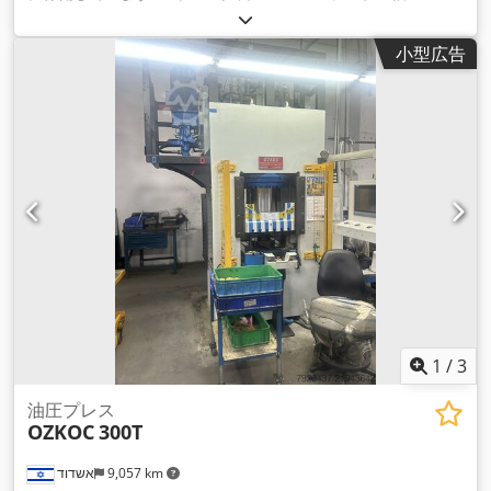
mm
, テーブル長さ:
800 mm
, 装備:
ドキュメント / マニュア
ル
,
小型広告
1
/
3
油圧プレス
OZKOC
300T
אשדוד
9,057 km