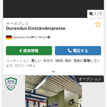
1
/
7
サーボプレス
Durendus
Einständerpresse
Gelsenkirchen
9,168 km
価格情報
電話する
コンディション:
新しい
, 製造年:
2025
, 機能:
完全に稼働してい
ます
, 加圧力:
125 t
,
オークション