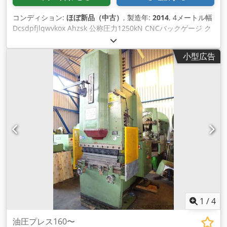
コンディション:
ほぼ新品（中古）
, 製造年:
2014
, 4メートル幅
Dcsdpfjlqwvkox Ahzsk 公称圧力1250kN CNCバックゲージ ク
イックチェンジツーリング
小型広告
1
/
4
油圧プレス160〜