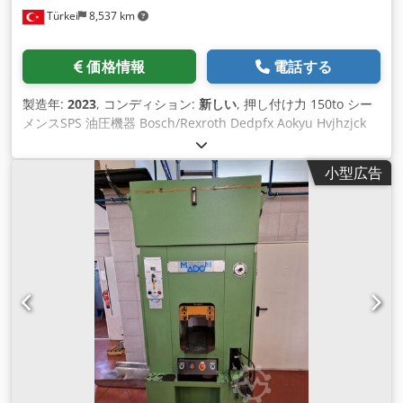
Türkei
8,537 km
価格情報
電話する
製造年:
2023
, コンディション:
新しい
, 押し付け力 150to シー
メンスSPS 油圧機器 Bosch/Rexroth Dedpfx Aokyu Hvjhzjck
ストローク400mm テーブル面積 600mm×800mm
小型広告