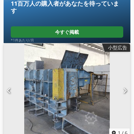
11百万人の購入者
があなたを待っていま
す
今すぐ掲載
*1件あたり/月
小型広告
1
/
6