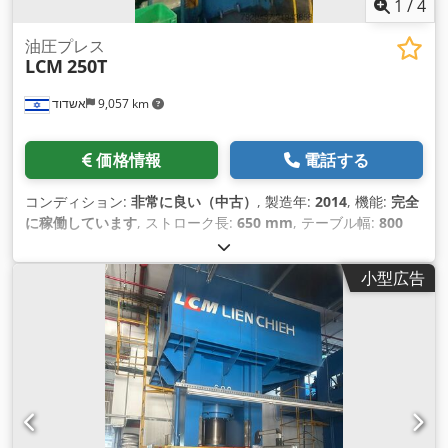
1
/
4
油圧プレス
LCM
250T
אשדוד
9,057 km
価格情報
電話する
コンディション:
非常に良い（中古）
, 製造年:
2014
, 機能:
完全
に稼働しています
, ストローク長:
650 mm
, テーブル幅:
800
mm
, テーブル長さ:
800 mm
, 装備:
ドキュメント / マニュア
ル
,
小型広告