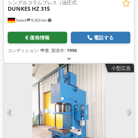
シングルコラムプレス（油圧式
DUNKES
HZ 315
Salach
9,303 km
価格情報
電話する
コンディション:
中古
, 製造年:
1998
,
小型広告