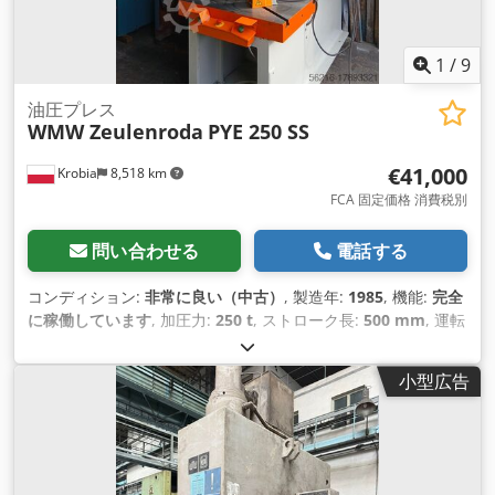
1
/
9
油圧プレス
WMW Zeulenroda
PYE 250 SS
€41,000
Krobia
8,518 km
FCA 固定価格 消費税別
問い合わせる
電話する
コンディション:
非常に良い（中古）
, 製造年:
1985
, 機能:
完全
に稼働しています
, 加圧力:
250 t
, ストローク長:
500 mm
, 運転
速度:
200 mm/s
, 後進速度:
110 mm/s
, テーブル幅:
900 mm
,
テーブル長さ:
630 mm
, のど深さ:
800 mm
, ラムプレート幅:
小型広告
750 mm
, ラムプレート長:
450 mm
, オイルタンク容量:
500 l
,
全長:
2,200 mm
, 全幅:
1,250 mm
, 全高:
3,700 mm
, 総重量:
8,000 kg（キログラム）
,