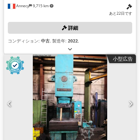
Annecy
9,715 km
あと22日です
詳細
コンディション:
中古
, 製造年:
2022
,
小型広告