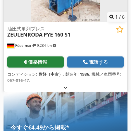
1
/
6
油圧式単列プレス
ZEULENRODA
PYE 160 S1
Rödermark
9,234 km
価格情報
電話する
コンディション:
良好（中古）
, 製造年:
1986
, 機械／車両番号:
057-016-47
,
今すぐ€4.49から掲載
*