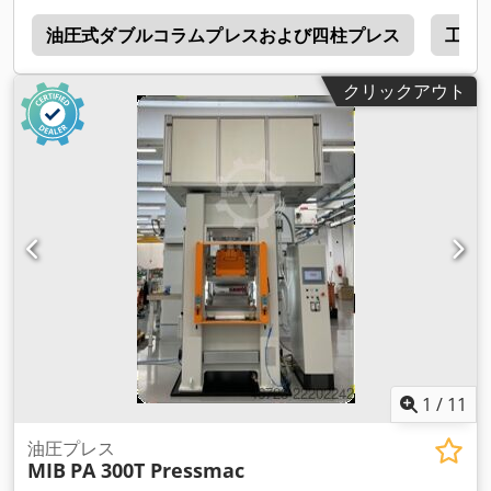
r
油圧式ダブルコラムプレスおよび四柱プレス
工場
クリックアウト
1
/
11
油圧プレス
MIB
PA 300T Pressmac