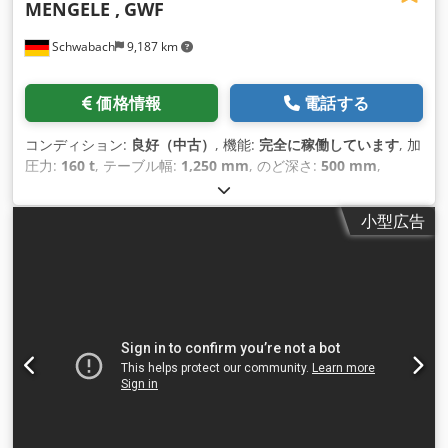
MENGELE ,
GWF
Schwabach
9,187 km
価格情報
電話する
コンディション:
良好（中古）
, 機能:
完全に稼働しています
, 加
圧力:
160 t
, テーブル幅:
1,250 mm
, のど深さ:
500 mm
,
小型広告