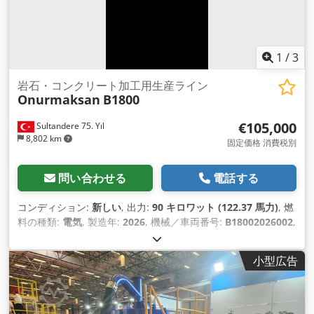
1
/
3
岩石・コンクリート加工用生産ライン
Onurmaksan
B1800
€105,000
Sultandere 75. Yıl
8,802 km
固定価格 消費税別
問い合わせる
電話する
コンディション:
新しい
, 出力:
90 キロワット (122.37 馬力)
, 燃
料の種類:
電気
, 製造年:
2026
, 機械／車両番号:
B18002026002
,
小型広告