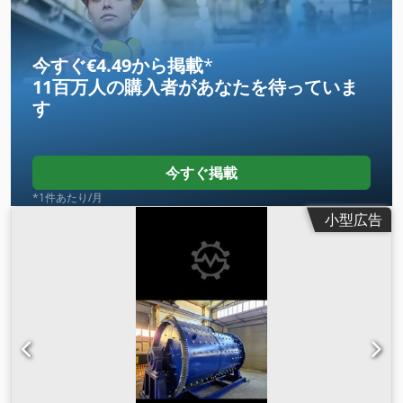
今すぐ€4.49から掲載
*
11百万人の購入者
があなたを待っていま
す
今すぐ掲載
*1件あたり/月
小型広告