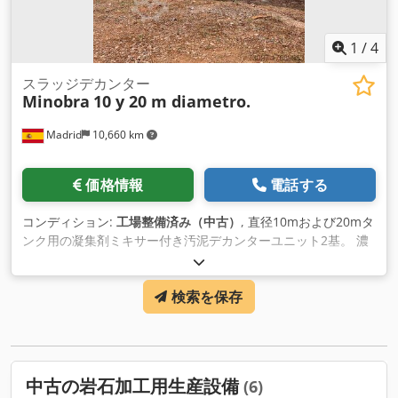
1
/
4
スラッジデカンター
Minobra
10 y 20 m diametro.
Madrid
10,660 km
価格情報
電話する
コンディション:
工場整備済み（中古）
, 直径10mおよび20mタ
ンク用の凝集剤ミキサー付き汚泥デカンターユニット2基。 濃
縮汚泥用ポンプ Cjdpfx Apju N Nnbedjha
検索を保存
中古の岩石加工用生産設備
(6)