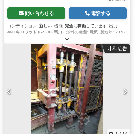
問い合わせる
電話する
コンディション:
新しい
, 機能:
完全に稼働しています
, 出力:
460 キロワット (625.43 馬力)
, 燃料の種類:
電気
, 製造年:
2026
,
小型広告
1
/
14