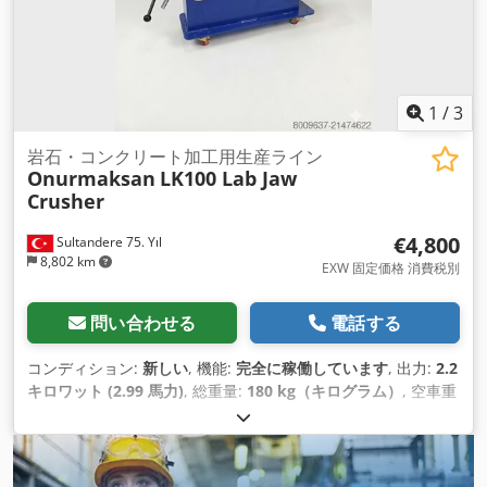
1
/
3
岩石・コンクリート加工用生産ライン
Onurmaksan
LK100 Lab Jaw
Crusher
€4,800
Sultandere 75. Yıl
8,802 km
EXW 固定価格 消費税別
問い合わせる
電話する
コンディション:
新しい
, 機能:
完全に稼働しています
, 出力:
2.2
キロワット (2.99 馬力)
, 総重量:
180 kg（キログラム）
, 空車重
量:
150 kg（キログラム）
, ショベル容量:
1 m³
, 製造年:
2026
,