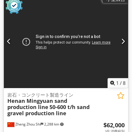
1
/
8
岩石・コンクリート製造ライン
Henan Mingyuan sand
production line
50-600 t/h sand
gravel production line
$62,000
Zheng Zhou Shi
2,288 km
VB 消費税別