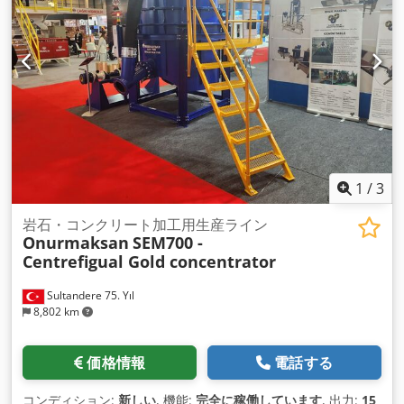
1
/
3
岩石・コンクリート加工用生産ライン
Onurmaksan
SEM700 -
Centrefigual Gold concentrator
Sultandere 75. Yıl
8,802 km
価格情報
電話する
コンディション:
新しい
, 機能:
完全に稼働しています
, 出力:
15