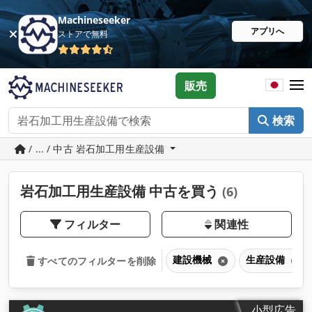
Machineseeker
アプリへ
ストアで無料
販売
検索
/ ... / 中古 岩石加工用生産設備
岩石加工用生産設備 中古を買う
(6)
フィルター
関連性
建設機械
生産設備
すべてのフィルターを削除
小型広告