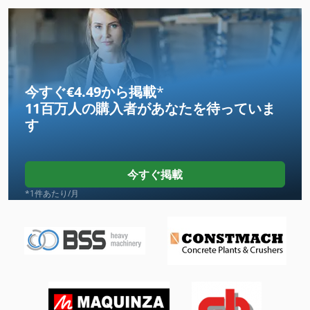
Hsc 20 Linear
Kgs 1670
Ls 703
今すぐ€4.49から掲載
*
11百万人の購入者
があなたを待っていま
Meh 5 2 1 8 B
す
Na 3000
Ng 200
今すぐ掲載
Steel Processing
*1件あたり/月
Tiefbord 8 25 100
その他
その他 の アクセサリー
大きな トラック