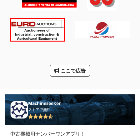
工業用ミシン
建設 用 クレーン
洗車
産業 用 ロボット
産業用ロボット
ここで広告
産業用掃除機
非常用発電機
Machineseeker
ストアで無料
中古機械用ナンバーワンアプリ！